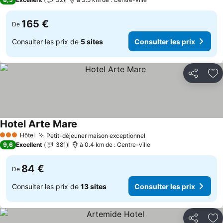
165 €
De
Consulter les prix de
5 sites
Consulter les prix
Partager
Aj
Hotel Arte Mare
Consulter les prix
Hôtel
Petit-déjeuner maison exceptionnel
Consulter les prix
3 Étoiles
9,6
Excellent
381
à 0.4 km de : Centre-ville
84 €
De
Consulter les prix de
13 sites
Consulter les prix
Partager