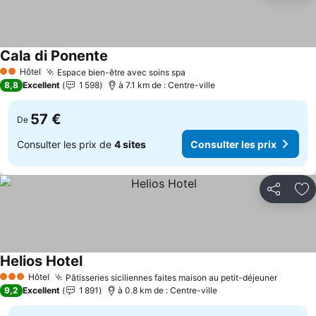
Cala di Ponente
Consulter les prix
Hôtel
Espace bien-être avec soins spa
Consulter les prix
2 Étoiles
8,8
Excellent
1 598
à 7.1 km de : Centre-ville
57 €
De
Consulter les prix de
4 sites
Consulter les prix
Partager
Aj
Helios Hotel
Consulter les prix
Hôtel
Pâtisseries siciliennes faites maison au petit-déjeuner
Consult
3 Étoiles
9,2
Excellent
1 891
à 0.8 km de : Centre-ville