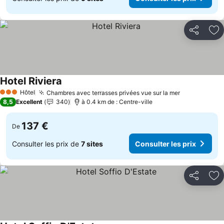
Partager
Aj
Hotel Riviera
Consulter les prix
Hôtel
Chambres avec terrasses privées vue sur la mer
Consulter le
3 Étoiles
8,5
Excellent
340
à 0.4 km de : Centre-ville
137 €
De
Consulter les prix de
7 sites
Consulter les prix
Partager
Aj