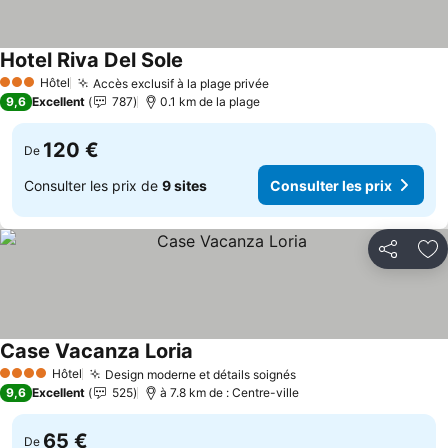
Hotel Riva Del Sole
Consulter les prix
Hôtel
Accès exclusif à la plage privée
Consulter les prix
3 Étoiles
9,6
Excellent
787
0.1 km de la plage
120 €
De
Consulter les prix de
9 sites
Consulter les prix
Partager
Aj
Case Vacanza Loria
Consulter les prix
Hôtel
Design moderne et détails soignés
Consulter les prix
4 Étoiles
9,6
Excellent
525
à 7.8 km de : Centre-ville
65 €
De