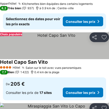
Consulter les prix
Appart’hôtel
Kitchenettes bien équipées dans certains logements
Consulter
8,2
Très bien
937
à 0.9 km de : Centre-ville
Sélectionnez des dates pour voir
Consulter les prix
les prix exacts
Choix populaire
Partager
Aj
Hotel Capo San Vito
Consulter les prix
Hôtel
Salon sur le toit avec vues panoramiques
Consulter les p
4 Étoiles
7,7
Bien
1 422
0.4 km de la plage
205 €
De
Consulter les prix de
17 sites
Consulter les prix