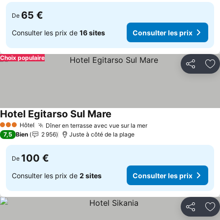
65 €
De
Consulter les prix de
16 sites
Consulter les prix
Choix populaire
Partager
Aj
Hotel Egitarso Sul Mare
Consulter les prix
Hôtel
Dîner en terrasse avec vue sur la mer
Consulter les prix
3 Étoiles
7,5
Bien
2 956
Juste à côté de la plage
100 €
De
Consulter les prix de
2 sites
Consulter les prix
Partager
Aj