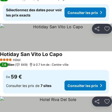
Sélectionnez des dates pour voir
Consulter les prix
les prix exacts
Partager
Aj
Hotiday San Vito Lo Capo
Consulter les prix
Hôtel
4 Étoiles
7,6
Bien
649
à 0.7 km de : Centre-ville
59 €
De
Consulter les prix de
7 sites
Consulter les prix
Partager
Aj