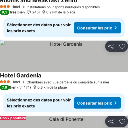
Rooms and Breakfast Zefiro
Consulter les prix
Hôtel
Installations pour sports nautiques disponibles
Consulter les
3 Étoiles
8,3
Très bien
245
0.2 km de la plage
Sélectionnez des dates pour voir
Consulter les prix
les prix exacts
Partager
Aj
Hotel Gardenia
Consulter les prix
Hôtel
Chambres avec vue partielle ou complète sur la mer
Consulter
3 Étoiles
7,9
Bien
174
0.3 km de la plage
Sélectionnez des dates pour voir
Consulter les prix
les prix exacts
Choix populaire
Partager
Aj