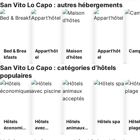
San Vito Lo Capo : autres hébergements
Bed & Brea
Appart’hôt
Maison
Appart’hôt
Camp
kfasts
el
d’hôtes
el
San Vito Lo Capo : catégories d’hôtels
populaires
Hôtels
Hôtels
Hôtels
Hôtels spa
Hôtel
économiq
avec
animaux
plag
ues
piscine
acceptés