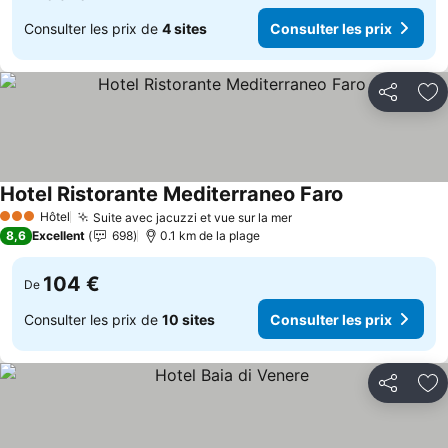
Consulter les prix de
4 sites
Consulter les prix
Partager
Aj
Hotel Ristorante Mediterraneo Faro
Consulter les 
Hôtel
Suite avec jacuzzi et vue sur la mer
Consulter les prix
3 Étoiles
8,6
Excellent
698
0.1 km de la plage
104 €
De
Consulter les prix de
10 sites
Consulter les prix
Partager
Aj