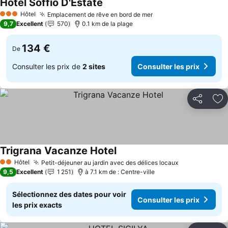
Hotel Soffio D'Estate
Consulter les prix
Hôtel
Emplacement de rêve en bord de mer
Consulter les prix
3 Étoiles
9,7
Excellent
570
0.1 km de la plage
134 €
De
Consulter les prix de
2 sites
Consulter les prix
Partager
Aj
Trigrana Vacanze Hotel
Consulter les prix
Hôtel
Petit-déjeuner au jardin avec des délices locaux
Consulter les
2 Étoiles
9,5
Excellent
1 251
à 7.1 km de : Centre-ville
Sélectionnez des dates pour voir
Consulter les prix
les prix exacts