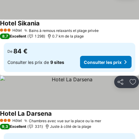
Hotel Sikania
Consulter les prix
Hôtel
Bains à remous relaxants et plage privée
Consulter les pri
3 Étoiles
8,7
Excellent
1 298
0.7 km de la plage
84 €
De
Consulter les prix de
9 sites
Consulter les prix
Partager
Aj
Hotel La Darsena
Consulter les prix
Hôtel
Chambres avec vue sur la place ou la mer
Consulter les pr
3 Étoiles
9,3
Excellent
331
Juste à côté de la plage