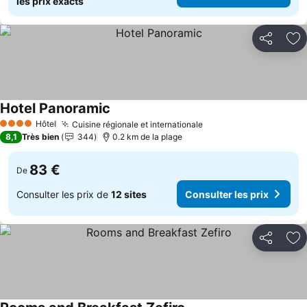
les prix exacts
Partager
Aj
Hotel Panoramic
Consulter les prix
Hôtel
Cuisine régionale et internationale
Consulter les prix
4 Étoiles
8,1
Très bien
344
0.2 km de la plage
83 €
De
Consulter les prix de
12 sites
Consulter les prix
Partager
Aj