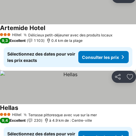
Aj
Artemide Hotel
Consulter les prix
Hôtel
Délicieux petit-déjeuner avec des produits locaux
Consulter 
3 Étoiles
9,3
Excellent
1 103
0.4 km de la plage
Sélectionnez des dates pour voir
Consulter les prix
les prix exacts
Partager
Aj
Hellas
Consulter les prix
Hôtel
Terrasse pittoresque avec vue sur la mer
Consulter les pri
3 Étoiles
9,4
Excellent
230
à 4.9 km de : Centre-ville
Sélectionnez des dates pour voir