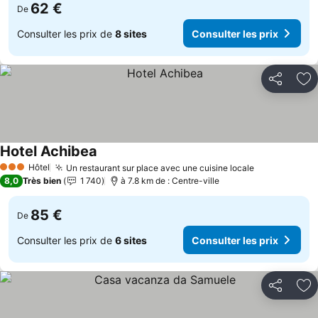
62 €
De
Consulter les prix de
8 sites
Consulter les prix
Partager
Aj
Hotel Achibea
Consulter les prix
Hôtel
Un restaurant sur place avec une cuisine locale
Consulter le
3 Étoiles
8,0
Très bien
1 740
à 7.8 km de : Centre-ville
85 €
De
Consulter les prix de
6 sites
Consulter les prix
Partager
Aj