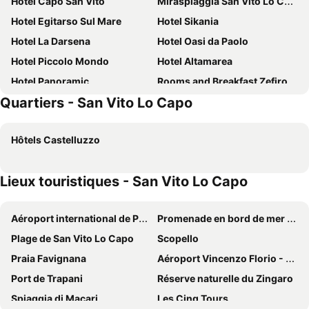
Hotel Capo San Vito
Miraspiaggia San Vito Lo Capo
Hotel Egitarso Sul Mare
Hotel Sikania
Hotel La Darsena
Hotel Oasi da Paolo
Hotel Piccolo Mondo
Hotel Altamarea
Hotel Panoramic
Rooms and Breakfast Zefiro
Quartiers - San Vito Lo Capo
Hotel Gardenia
Cala di Ponente
Helios Hotel
Hotel Achibea
Hôtels Castelluzzo
Hotel Al Paradise
Hotel Riviera
Hotel Soffio D'Estate
Trigrana Vacanze Hotel
Lieux touristiques - San Vito Lo Capo
HOTEL SICILYA
Hotel Trinacria
Hotiday San Vito Lo Capo
Hotel Riva Del Sole
Aéroport international de Palerme Falcone-Borsellino
Promenade en bord de mer - Dante Alghieri
Case Vacanza Loria
Hotel Ristorante Mediterraneo Faro
Plage de San Vito Lo Capo
Scopello
Hotel Baia di Venere
Hotel Perla Gaia
Praia Favignana
Aéroport Vincenzo Florio - Trapani Birgi
Ciuri Di Mari
Araja Villa & Suite
Port de Trapani
Réserve naturelle du Zingaro
Hotel Arte Mare
Artemide Hotel
Spiaggia di Macari
Les Cinq Tours
Hellas
Hotel Sundeck