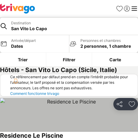
Favoris
Se con
Me
Destination
San Vito Lo Capo
Arrivée/départ
Personnes et chambres
Dates
2 personnes, 1 chambre
Trier
Filtrer
Carte
Hôtels - San Vito Lo Capo (Sicile, Italie)
Ce référencement par défaut prend en compte l’intérêt probable pour
l’utilisateur, le tarif proposé et la compensation versée par les
annonceurs. Les offres ne sont pas exhaustives.
Comment fonctionne trivago
Partager
Aj
Residence Le Piscine