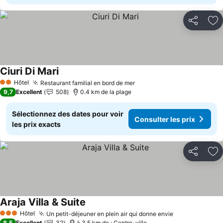
Partager
Aj
Ciuri Di Mari
Consulter les prix
Hôtel
Restaurant familial en bord de mer
Consulter les prix
2 Étoiles
9,7
Excellent
508
0.4 km de la plage
Sélectionnez des dates pour voir
Consulter les prix
les prix exacts
Partager
Aj
Araja Villa & Suite
Consulter les prix
Hôtel
Un petit-déjeuner en plein air qui donne envie
Consulter les
3 Étoiles
8,5
Excellent
32
à 3.5 km de : Centre-ville