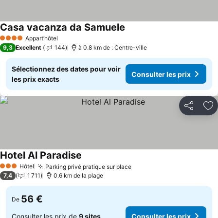
Casa vacanza da Samuele
Consulter les prix
Appart’hôtel
4 Étoiles
9,3
Excellent
144
à 0.8 km de : Centre-ville
Sélectionnez des dates pour voir
Consulter les prix
les prix exacts
Partager
Aj
Hotel Al Paradise
Consulter les prix
Hôtel
Parking privé pratique sur place
Consulter les prix
3 Étoiles
7,4
1 711
0.6 km de la plage
56 €
De
Consulter les prix de
9 sites
Consulter les prix