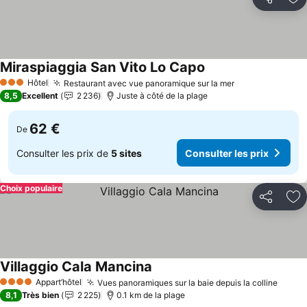
Partager
Aj
Miraspiaggia San Vito Lo Capo
Consulter les prix
Hôtel
Restaurant avec vue panoramique sur la mer
Consulter les 
3 Étoiles
8,5
Excellent
2 236
Juste à côté de la plage
62 €
De
Consulter les prix de
5 sites
Consulter les prix
Choix populaire
Partager
Aj
Villaggio Cala Mancina
Consulter les prix
Appart’hôtel
Vues panoramiques sur la baie depuis la colline
Consu
4 Étoiles
8,1
Très bien
2 225
0.1 km de la plage