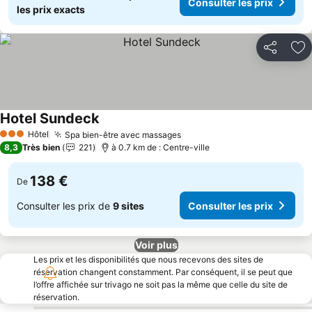
Consulter les prix
les prix exacts
Partager
Aj
Hotel Sundeck
Consulter les prix
Hôtel
Spa bien-être avec massages
Consulter les prix
3 Étoiles
8,3
Très bien
221
à 0.7 km de : Centre-ville
138 €
De
Consulter les prix de
9 sites
Consulter les prix
Voir plus
Les prix et les disponibilités que nous recevons des sites de
réservation changent constamment. Par conséquent, il se peut que
l’offre affichée sur trivago ne soit pas la même que celle du site de
réservation.