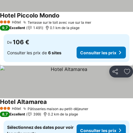
Hotel Piccolo Mondo
Consulter les prix
Hôtel
Terrasse sur le toit avec vue sur la mer
Consulter les prix
3 Étoiles
9,7
Excellent
1 491
0.1 km de la plage
106 €
De
Consulter les prix de
6 sites
Consulter les prix
Partager
Aj
Hotel Altamarea
Consulter les prix
Hôtel
Pâtisseries maison au petit-déjeuner
Consulter les prix
3 Étoiles
8,7
Excellent
399
0.2 km de la plage
Sélectionnez des dates pour voir
Consulter les prix