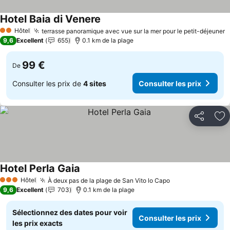
Hotel Baia di Venere
Consulter les prix
Hôtel
terrasse panoramique avec vue sur la mer pour le petit-déjeuner
C
2 Étoiles
9,6
Excellent
655
0.1 km de la plage
99 €
De
Consulter les prix de
4 sites
Consulter les prix
Partager
Aj
Hotel Perla Gaia
Consulter les prix
Hôtel
À deux pas de la plage de San Vito lo Capo
Consulter les p
3 Étoiles
9,6
Excellent
703
0.1 km de la plage
Sélectionnez des dates pour voir
Consulter les prix
les prix exacts