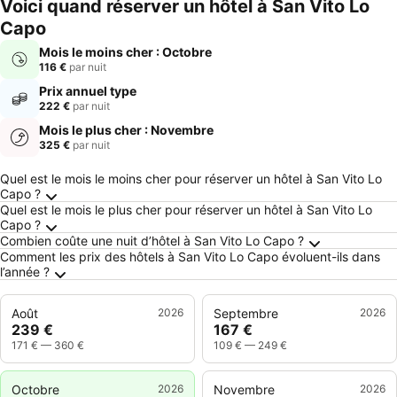
Voici quand réserver un hôtel à San Vito Lo
Capo
Mois le moins cher : Octobre
116 €
par nuit
Prix annuel type
222 €
par nuit
Mois le plus cher : Novembre
325 €
par nuit
Questions fréquemment posées au sujet de S
Quel est le mois le moins cher pour réserver un hôtel à San Vito Lo
Capo ?
Quel est le mois le plus cher pour réserver un hôtel à San Vito Lo
Capo ?
Combien coûte une nuit d’hôtel à San Vito Lo Capo ?
Comment les prix des hôtels à San Vito Lo Capo évoluent-ils dans
l’année ?
Août
2026
Septembre
2026
239 €
167 €
171 €
—
360 €
109 €
—
249 €
Octobre
2026
Novembre
2026