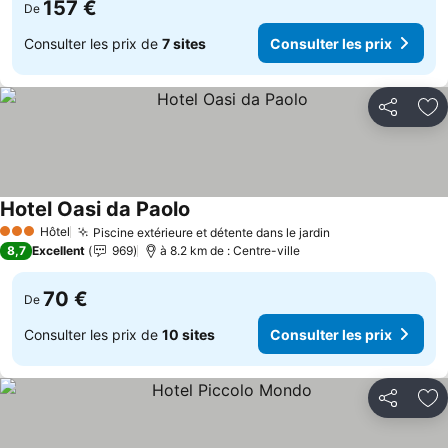
157 €
De
Consulter les prix de
7 sites
Consulter les prix
Partager
Aj
Hotel Oasi da Paolo
Consulter les prix
Hôtel
Piscine extérieure et détente dans le jardin
Consulter les pr
3 Étoiles
8,7
Excellent
969
à 8.2 km de : Centre-ville
70 €
De
Consulter les prix de
10 sites
Consulter les prix
Partager
Aj