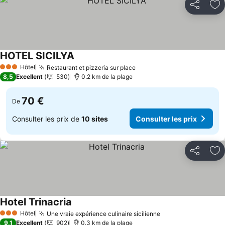
Partager
Aj
HOTEL SICILYA
Consulter les prix
Hôtel
Restaurant et pizzeria sur place
Consulter les prix
3 Étoiles
8,5
Excellent
530
0.2 km de la plage
70 €
De
Consulter les prix de
10 sites
Consulter les prix
Partager
Aj
Hotel Trinacria
Consulter les prix
Hôtel
Une vraie expérience culinaire sicilienne
Consulter les pri
3 Étoiles
9,1
Excellent
902
0.3 km de la plage