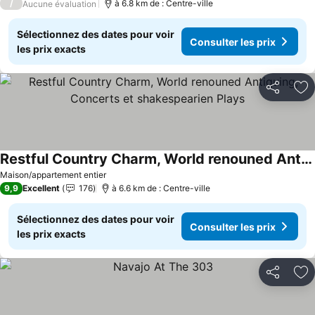
/
à 6.8 km de : Centre-ville
Aucune évaluation
Sélectionnez des dates pour voir
Consulter les prix
les prix exacts
Partager
Aj
Restful Country Charm, World renouned Antiquing, Concerts et shakespearien Plays
Consulter les prix
Maison/appartement entier
9,9
Excellent
176
à 6.6 km de : Centre-ville
Sélectionnez des dates pour voir
Consulter les prix
les prix exacts
Partager
Aj