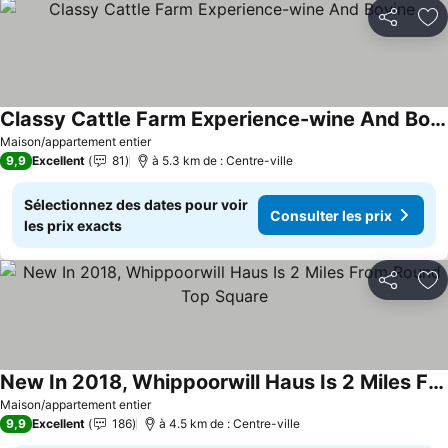
Partager
Aj
Classy Cattle Farm Experience-wine And Bovine
Consulter les prix
Maison/appartement entier
9,9
Excellent
81
à 5.3 km de : Centre-ville
Sélectionnez des dates pour voir
Consulter les prix
les prix exacts
Partager
Aj
New In 2018, Whippoorwill Haus Is 2 Miles From Round Top Square
Consulter les prix
Maison/appartement entier
9,9
Excellent
186
à 4.5 km de : Centre-ville