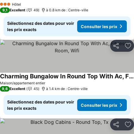
Consulter les prix
Hôtel
3 Étoiles
9,1
Excellent
49
à 0.8 km de : Centre-ville
Sélectionnez des dates pour voir
Consulter les prix
les prix exacts
Partager
Aj
Charming Bungalow In Round Top With Ac, Fitness Room, Wifi
Consulter les prix
Maison/appartement entier
9,6
Excellent
45
à 1.4 km de : Centre-ville
Sélectionnez des dates pour voir
Consulter les prix
les prix exacts
Partager
Aj