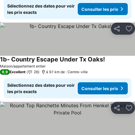
Sélectionnez des dates pour voir
Consulter les prix
les prix exacts
Partager
Aj
1b- Country Escape Under Tx Oaks!
Consulter les
Maison/appartement entier
9,9
Excellent
26
à 9.1 km de : Centre-ville
Sélectionnez des dates pour voir
Consulter les prix
les prix exacts
Partager
Aj