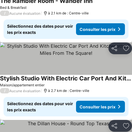
The Rambler Room - Wander Inn
Consulter les prix
Bed & Breakfast
/
à 2.1 km de : Centre-ville
Aucune évaluation
Sélectionnez des dates pour voir
Consulter les prix
les prix exacts
Partager
Aj
Stylish Studio With Electric Car Port And Kitchenette 2 Miles From The Square!
Consulter les prix
Maison/appartement entier
/
à 2.7 km de : Centre-ville
Aucune évaluation
Sélectionnez des dates pour voir
Consulter les prix
les prix exacts
Partager
Aj