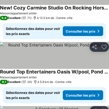
New! Cozy Carmine Studio On Rocking Horse Farm!
Consulter les prix
Maison/appartement entier
9,4
Excellent
71
à 12.5 km de : Centre-ville
Sélectionnez des dates pour voir
Consulter les prix
les prix exacts
Partager
Aj
Round Top Entertainers Oasis W/pool, Pond & More!
Consulter les prix
Maison/appartement entier
9,1
Excellent
24
à 5.9 km de : Centre-ville
Sélectionnez des dates pour voir
Consulter les prix
les prix exacts