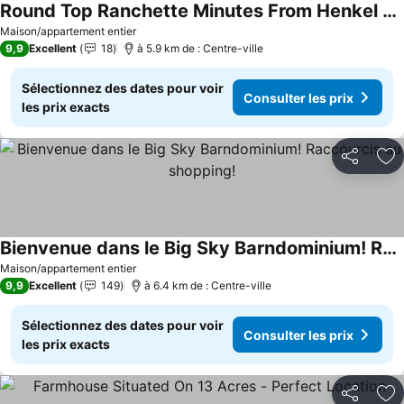
Round Top Ranchette Minutes From Henkel Square - Private Pool
Consulter les prix
Maison/appartement entier
9,9
Excellent
18
à 5.9 km de : Centre-ville
Sélectionnez des dates pour voir
Consulter les prix
les prix exacts
Partager
Aj
Bienvenue dans le Big Sky Barndominium! Raccourcis au shopping!
Consulter les prix
Maison/appartement entier
9,9
Excellent
149
à 6.4 km de : Centre-ville
Sélectionnez des dates pour voir
Consulter les prix
les prix exacts
Partager
Aj