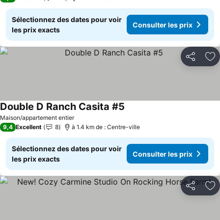
Sélectionnez des dates pour voir
Consulter les prix
les prix exacts
Partager
Aj
Double D Ranch Casita #5
Consulter les prix
Maison/appartement entier
9,4
Excellent
8
à 1.4 km de : Centre-ville
Sélectionnez des dates pour voir
Consulter les prix
les prix exacts
Partager
Aj