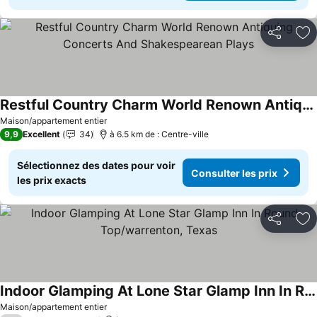
Partager
Aj
Restful Country Charm World Renown Antiquing Concerts And Shakespearean Plays
Consulter les prix
Maison/appartement entier
9,9
Excellent
34
à 6.5 km de : Centre-ville
Sélectionnez des dates pour voir
Consulter les prix
les prix exacts
Partager
Aj
Indoor Glamping At Lone Star Glamp Inn In Round Top/warrenton, Texas
Consulter les prix
Maison/appartement entier