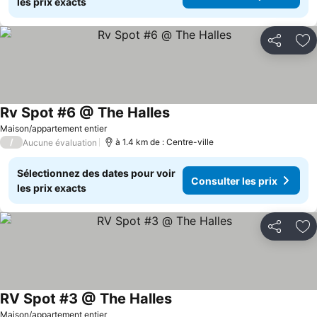
les prix exacts
Partager
Aj
Rv Spot #6 @ The Halles
Consulter les prix
Maison/appartement entier
/
à 1.4 km de : Centre-ville
Aucune évaluation
Sélectionnez des dates pour voir
Consulter les prix
les prix exacts
Partager
Aj
RV Spot #3 @ The Halles
Consulter les prix
Maison/appartement entier