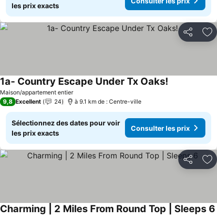
Consulter les prix
les prix exacts
Partager
Aj
1a- Country Escape Under Tx Oaks!
Consulter les
Maison/appartement entier
9,8
Excellent
24
à 9.1 km de : Centre-ville
Sélectionnez des dates pour voir
Consulter les prix
les prix exacts
Partager
Aj
Charming | 2 Miles From Round Top | Sleeps 6