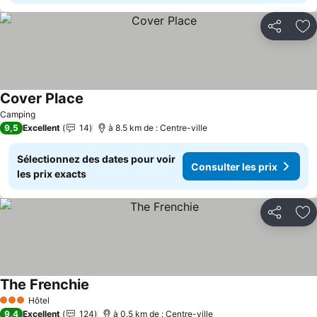
Partager
Aj
Cover Place
Consulter les prix
Camping
9,5
Excellent
14
à 8.5 km de : Centre-ville
Sélectionnez des dates pour voir
Consulter les prix
les prix exacts
Partager
Aj
The Frenchie
Consulter les prix
Hôtel
3 Étoiles
9,4
Excellent
124
à 0.5 km de : Centre-ville