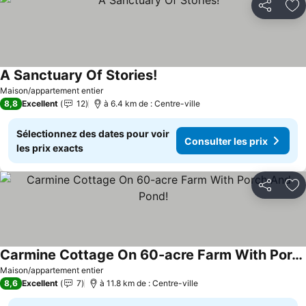
Partager
Aj
A Sanctuary Of Stories!
Consulter les prix
Maison/appartement entier
8,8
Excellent
12
à 6.4 km de : Centre-ville
Sélectionnez des dates pour voir
Consulter les prix
les prix exacts
Partager
Aj
Carmine Cottage On 60-acre Farm With Porch And Pond!
Consulter les prix
Maison/appartement entier
8,6
Excellent
7
à 11.8 km de : Centre-ville