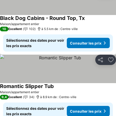
Black Dog Cabins - Round Top, Tx
Consulter les pr
Maison/appartement entier
10
Excellent
102
à 5.5 km de : Centre-ville
Sélectionnez des dates pour voir
Consulter les prix
les prix exacts
Partager
Aj
Romantic Slipper Tub
Consulter les prix
Maison/appartement entier
9,4
Excellent
34
à 8.9 km de : Centre-ville
Sélectionnez des dates pour voir
Consulter les prix
les prix exacts