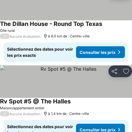
The Dillan House - Round Top Texas
Consulter les
Gîte rural
/
à 6.0 km de : Centre-ville
Aucune évaluation
Sélectionnez des dates pour voir
Consulter les prix
les prix exacts
Partager
Aj
Rv Spot #5 @ The Halles
Consulter les prix
Maison/appartement entier
/
à 1.4 km de : Centre-ville
Aucune évaluation
Sélectionnez des dates pour voir
Consulter les prix