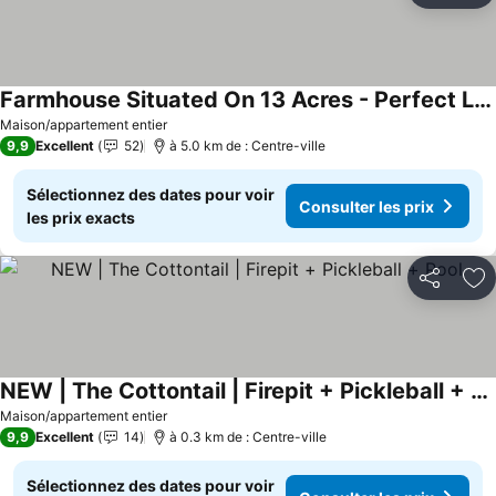
Farmhouse Situated On 13 Acres - Perfect Location
Consulter les prix
Maison/appartement entier
9,9
Excellent
52
à 5.0 km de : Centre-ville
Sélectionnez des dates pour voir
Consulter les prix
les prix exacts
Partager
Aj
NEW | The Cottontail | Firepit + Pickleball + Pool
Consulter les prix
Maison/appartement entier
9,9
Excellent
14
à 0.3 km de : Centre-ville
Sélectionnez des dates pour voir