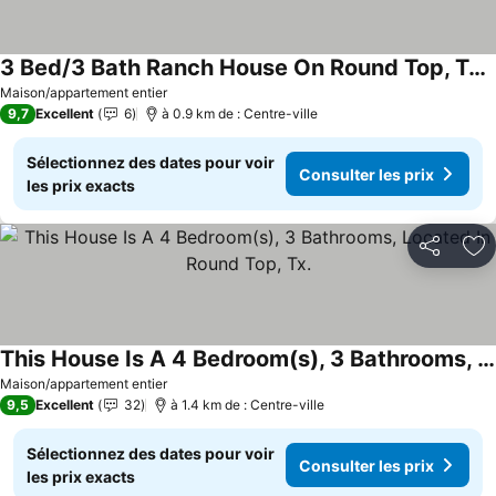
3 Bed/3 Bath Ranch House On Round Top, Tx, Main Square With Large Porch & Views
Consulter les prix
Maison/appartement entier
9,7
Excellent
6
à 0.9 km de : Centre-ville
Sélectionnez des dates pour voir
Consulter les prix
les prix exacts
Partager
Aj
This House Is A 4 Bedroom(s), 3 Bathrooms, Located In Round Top, Tx.
Consulter les prix
Maison/appartement entier
9,5
Excellent
32
à 1.4 km de : Centre-ville
Sélectionnez des dates pour voir
Consulter les prix
les prix exacts