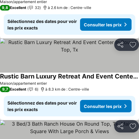
Maison/appartement entier
9,8
Excellent
32
à 2.6 km de : Centre-ville
Sélectionnez des dates pour voir
Consulter les prix
les prix exacts
Partager
Aj
Rustic Barn Luxury Retreat And Event Center In Round Top, Tx
Consulter les prix
Maison/appartement entier
9,7
Excellent
6
à 8.3 km de : Centre-ville
Sélectionnez des dates pour voir
Consulter les prix
les prix exacts
Partager
Aj