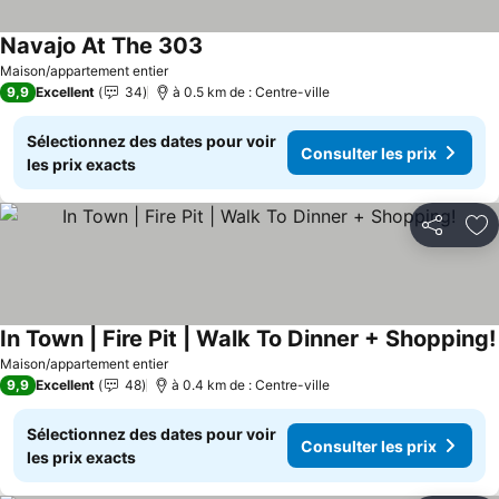
Navajo At The 303
Consulter les prix
Maison/appartement entier
9,9
Excellent
34
à 0.5 km de : Centre-ville
Sélectionnez des dates pour voir
Consulter les prix
les prix exacts
Partager
Aj
In Town | Fire Pit | Walk To Dinner + Shopping!
Maison/appartement entier
9,9
Excellent
48
à 0.4 km de : Centre-ville
Sélectionnez des dates pour voir
Consulter les prix
les prix exacts