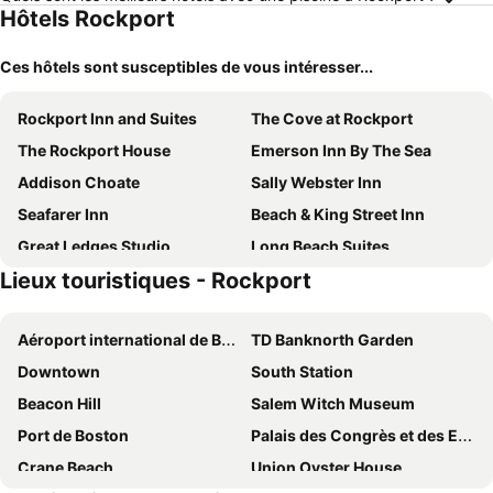
Hôtels Rockport
Ces hôtels sont susceptibles de vous intéresser...
Rockport Inn and Suites
The Cove at Rockport
The Rockport House
Emerson Inn By The Sea
Addison Choate
Sally Webster Inn
Seafarer Inn
Beach & King Street Inn
Great Ledges Studio
Long Beach Suites
Lieux touristiques - Rockport
Ocean House Hotel at Bass Rocks
Atlantis Oceanfront Inn
The Highliner Hotel
Beauport Hotel Gloucester
Aéroport international de Boston-Logan
TD Banknorth Garden
The Hotel at Cape Ann Marina
Castle Manor Inn
Downtown
South Station
Beacon Hill
Salem Witch Museum
Port de Boston
Palais des Congrès et des Expositions de Boston
Crane Beach
Union Oyster House