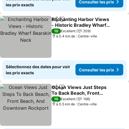
Consulter les prix
les prix exacts
Enchanting Harbor Views
Partager
Ajouter à mes favoris
- Historic Bradley Wharf
Bearskin Neck
10
Excellent
209
à 0.4 km de : Centre-ville
Sélectionnez des dates pour voir
Consulter les prix
les prix exacts
Ocean Views Just Steps
Partager
Ajouter à mes favoris
To Back Beach, Front
Beach, And Downtown
10
Excellent
166
Rockport
à 0.5 km de : Centre-ville