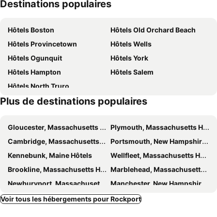
Destinations populaires
Musée des Sciences
Église Old North
Aquarium de Nouvelle-Angleterre
Centre Commercial Faneuil et Quincy
Hôtels Boston
Hôtels Old Orchard Beach
Boston Antiques and Design Show
Harborwalk - Downtown Tour
Hôtels Provincetown
Hôtels Wells
The Institute of Contemporary Art - ICA
Chemin de la Liberté
Hôtels Ogunquit
Hôtels York
Singing Beach
Aéroport régional de Beverly
Hôtels Hampton
Hôtels Salem
Ski Bradford
Lawrence Municipal Airport
Hôtels North Truro
Lawrence Municipal Airport
East Boston
Plus de destinations populaires
Park Street Church
West End
North End
Hidden Gardens of Beacon Hill Tour
Gloucester, Massachusetts Hôtels
Plymouth, Massachusetts Hôtels
Old City Hall
Cambridge, Massachusetts Hôtels
Portsmouth, New Hampshire Hôtels
Kennebunk, Maine Hôtels
Wellfleet, Massachusetts Hôtels
Brookline, Massachusetts Hôtels
Marblehead, Massachusetts Hôtels
Newburyport, Massachusetts Hôtels
Manchester, New Hampshire Hôtels
Saco, Maine Hôtels
Everett, Massachusetts Hôtels
Voir tous les hébergements pour Rockport
Somerville, Massachusetts Hôtels
Quincy, Massachusetts Hôtels