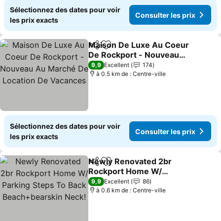
Sélectionnez des dates pour voir
Consulter les prix
les prix exacts
Maison De Luxe Au Coeur
Partager
Ajouter à mes favoris
De Rockport - Nouveau
Au Marché De Location
9,9
Excellent
174
De Vacances
à 0.5 km de : Centre-ville
Sélectionnez des dates pour voir
Consulter les prix
les prix exacts
Newly Renovated 2br
Partager
Ajouter à mes favoris
Rockport Home W/
Parking Steps To Back
9,9
Excellent
86
Beach+bearskin Neck!
à 0.6 km de : Centre-ville