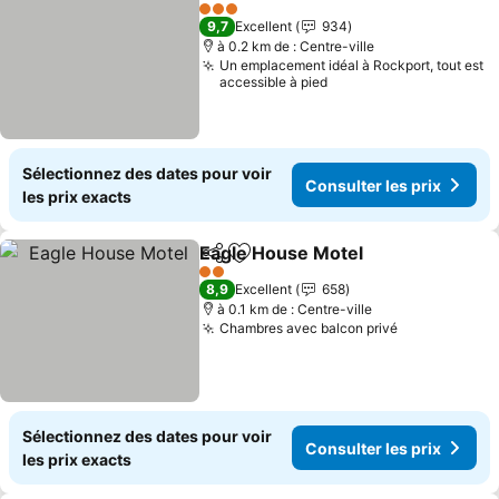
Partager
Ajouter à mes favoris
3 Étoiles
9,7
Excellent
934
à 0.2 km de : Centre-ville
Un emplacement idéal à Rockport, tout est
accessible à pied
Sélectionnez des dates pour voir
Consulter les prix
les prix exacts
Eagle House Motel
Partager
Ajouter à mes favoris
2 Étoiles
8,9
Excellent
658
à 0.1 km de : Centre-ville
Chambres avec balcon privé
Sélectionnez des dates pour voir
Consulter les prix
les prix exacts