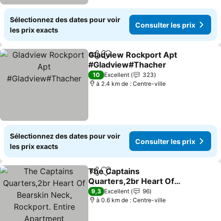
Sélectionnez des dates pour voir
Consulter les prix
les prix exacts
Gladview Rockport Apt
Partager
Ajouter à mes favoris
#Gladview#Thacher
10
Excellent
323
à 2.4 km de : Centre-ville
Sélectionnez des dates pour voir
Consulter les prix
les prix exacts
The Captains
Partager
Ajouter à mes favoris
Quarters,2br Heart Of
Bearskin Neck, Rockport.
9,3
Excellent
96
Entire Apartment
à 0.6 km de : Centre-ville