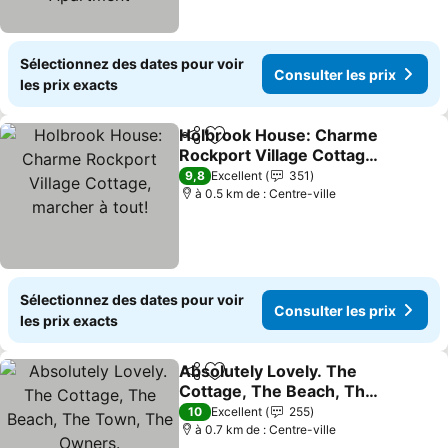
Sélectionnez des dates pour voir
Consulter les prix
les prix exacts
Holbrook House: Charme
Partager
Ajouter à mes favoris
Rockport Village Cottage,
marcher à tout!
9,8
Excellent
351
à 0.5 km de : Centre-ville
Sélectionnez des dates pour voir
Consulter les prix
les prix exacts
Absolutely Lovely. The
Partager
Ajouter à mes favoris
Cottage, The Beach, The
Town, The Owners.
10
Excellent
255
à 0.7 km de : Centre-ville