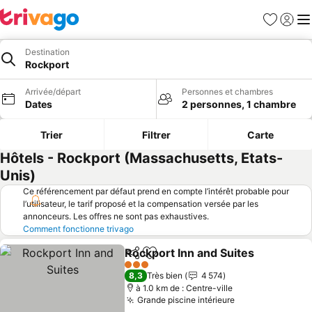
Favoris
Se con
Me
Destination
Rockport
Arrivée/départ
Personnes et chambres
Dates
2 personnes, 1 chambre
Trier
Filtrer
Carte
Hôtels - Rockport (Massachusetts, Etats-
Unis)
Ce référencement par défaut prend en compte l’intérêt probable pour
l’utilisateur, le tarif proposé et la compensation versée par les
annonceurs. Les offres ne sont pas exhaustives.
Comment fonctionne trivago
Rockport Inn and Suites
Partager
Ajouter à mes favoris
3 Étoiles
8,3
Très bien
4 574
à 1.0 km de : Centre-ville
Grande piscine intérieure