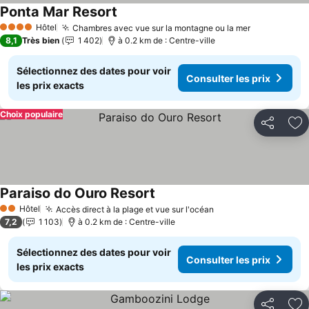
Ponta Mar Resort
Hôtel
Chambres avec vue sur la montagne ou la mer
4 Étoiles
8,1
Très bien
1 402
à 0.2 km de : Centre-ville
Sélectionnez des dates pour voir
Consulter les prix
les prix exacts
Choix populaire
Partager
Aj
Paraiso do Ouro Resort
Hôtel
Accès direct à la plage et vue sur l'océan
2 Étoiles
7,2
1 103
à 0.2 km de : Centre-ville
Sélectionnez des dates pour voir
Consulter les prix
les prix exacts