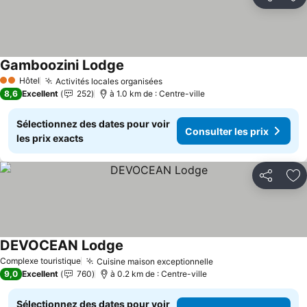
Partager
Aj
Gamboozini Lodge
Hôtel
Activités locales organisées
2 Étoiles
8,6
Excellent
252
à 1.0 km de : Centre-ville
Sélectionnez des dates pour voir
Consulter les prix
les prix exacts
Partager
Aj
DEVOCEAN Lodge
Complexe touristique
Cuisine maison exceptionnelle
9,0
Excellent
760
à 0.2 km de : Centre-ville
Sélectionnez des dates pour voir