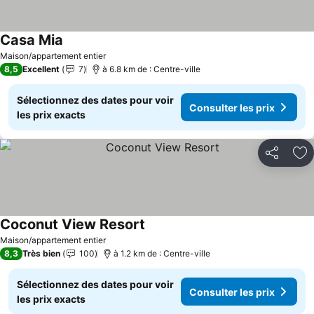
Casa Mia
Maison/appartement entier
8,5
Excellent
7
à 6.8 km de : Centre-ville
Sélectionnez des dates pour voir
Consulter les prix
les prix exacts
Partager
Aj
Coconut View Resort
Maison/appartement entier
8,3
Très bien
100
à 1.2 km de : Centre-ville
Sélectionnez des dates pour voir
Consulter les prix
les prix exacts