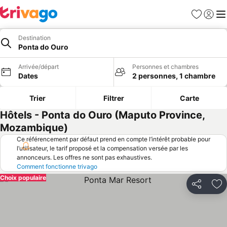
Favoris
Se con
Me
Destination
Ponta do Ouro
Arrivée/départ
Personnes et chambres
Dates
2 personnes, 1 chambre
Trier
Filtrer
Carte
Hôtels - Ponta do Ouro (Maputo Province,
Mozambique)
Ce référencement par défaut prend en compte l’intérêt probable pour
l’utilisateur, le tarif proposé et la compensation versée par les
annonceurs. Les offres ne sont pas exhaustives.
Comment fonctionne trivago
Choix populaire
Partager
Aj