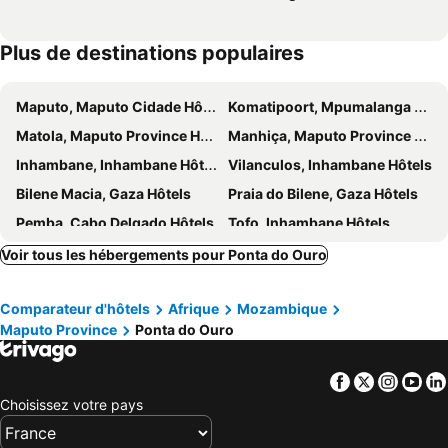
Plus de destinations populaires
Maputo, Maputo Cidade Hôtels
Komatipoort, Mpumalanga Hôtels
Matola, Maputo Province Hôtels
Manhiça, Maputo Province Hôtels
Inhambane, Inhambane Hôtels
Vilanculos, Inhambane Hôtels
Bilene Macia, Gaza Hôtels
Praia do Bilene, Gaza Hôtels
Pemba, Cabo Delgado Hôtels
Tofo, Inhambane Hôtels
Voir tous les hébergements pour Ponta do Ouro
Comparateur d'hôtels
Afrique
Mozambique
Maputo Province
Ponta do Ouro
Facebook
Twitter
Insta
Yo
Choisissez votre pays