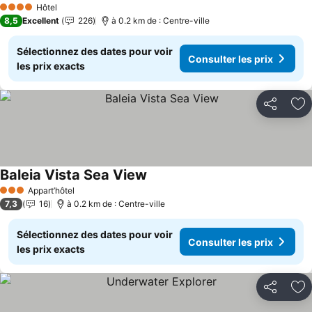
Hôtel
4 Étoiles
8,5
Excellent
226
à 0.2 km de : Centre-ville
Sélectionnez des dates pour voir
Consulter les prix
les prix exacts
Partager
Aj
Baleia Vista Sea View
Appart’hôtel
3 Étoiles
7,3
16
à 0.2 km de : Centre-ville
Sélectionnez des dates pour voir
Consulter les prix
les prix exacts
Partager
Aj