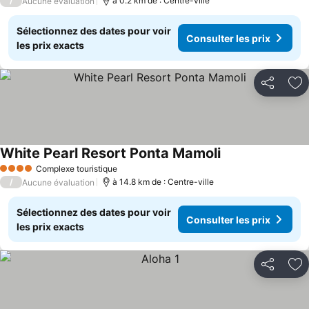
/
à 0.2 km de : Centre-ville
Aucune évaluation
Sélectionnez des dates pour voir
Consulter les prix
les prix exacts
Partager
Aj
White Pearl Resort Ponta Mamoli
Complexe touristique
4 Étoiles
/
à 14.8 km de : Centre-ville
Aucune évaluation
Sélectionnez des dates pour voir
Consulter les prix
les prix exacts
Partager
Aj