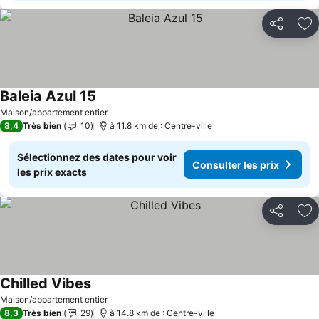
Partager
Aj
Baleia Azul 15
Maison/appartement entier
8,4
Très bien
10
à 11.8 km de : Centre-ville
Sélectionnez des dates pour voir
Consulter les prix
les prix exacts
Partager
Aj
Chilled Vibes
Maison/appartement entier
8,3
Très bien
29
à 14.8 km de : Centre-ville