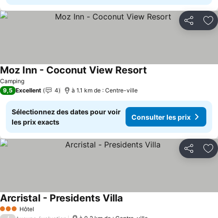
Partager
Aj
Moz Inn - Coconut View Resort
Camping
9,5
Excellent
4
à 1.1 km de : Centre-ville
Sélectionnez des dates pour voir
Consulter les prix
les prix exacts
Partager
Aj
Arcristal - Presidents Villa
Hôtel
3 Étoiles