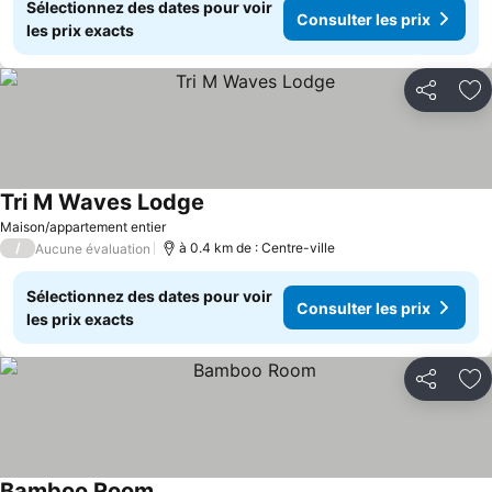
Sélectionnez des dates pour voir
Consulter les prix
les prix exacts
Partager
Aj
Tri M Waves Lodge
Maison/appartement entier
/
à 0.4 km de : Centre-ville
Aucune évaluation
Sélectionnez des dates pour voir
Consulter les prix
les prix exacts
Partager
Aj
Bamboo Room