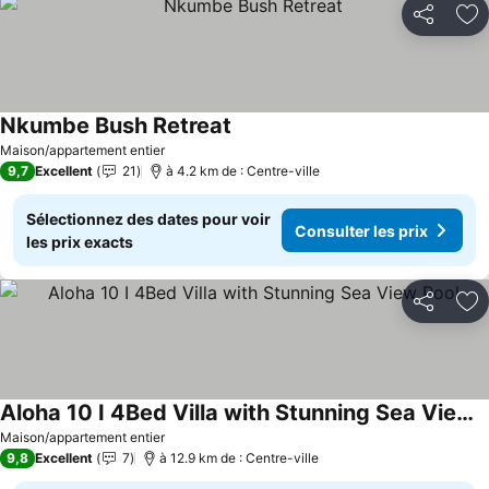
Partager
Aj
Nkumbe Bush Retreat
Maison/appartement entier
9,7
Excellent
21
à 4.2 km de : Centre-ville
Sélectionnez des dates pour voir
Consulter les prix
les prix exacts
Partager
Aj
Aloha 10 I 4Bed Villa with Stunning Sea View Pool
Maison/appartement entier
9,8
Excellent
7
à 12.9 km de : Centre-ville