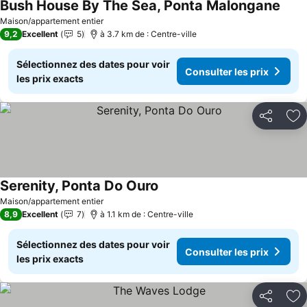
Bush House By The Sea, Ponta Malongane
Maison/appartement entier
9,2
Excellent
5
à 3.7 km de : Centre-ville
Sélectionnez des dates pour voir
Consulter les prix
les prix exacts
Partager
Aj
Serenity, Ponta Do Ouro
Maison/appartement entier
8,9
Excellent
7
à 1.1 km de : Centre-ville
Sélectionnez des dates pour voir
Consulter les prix
les prix exacts
Partager
Aj