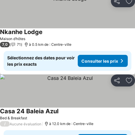
Partager
Aj
Nkanhe Lodge
Maison d’hôtes
7,0
71
à 0.5 km de : Centre-ville
Sélectionnez des dates pour voir
Consulter les prix
les prix exacts
Partager
Aj
Casa 24 Baleia Azul
Bed & Breakfast
/
à 12.0 km de : Centre-ville
Aucune évaluation