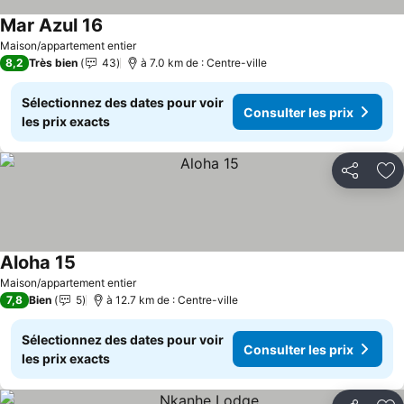
Mar Azul 16
Maison/appartement entier
8,2
Très bien
43
à 7.0 km de : Centre-ville
Sélectionnez des dates pour voir
Consulter les prix
les prix exacts
Partager
Aj
Aloha 15
Maison/appartement entier
7,8
Bien
5
à 12.7 km de : Centre-ville
Sélectionnez des dates pour voir
Consulter les prix
les prix exacts