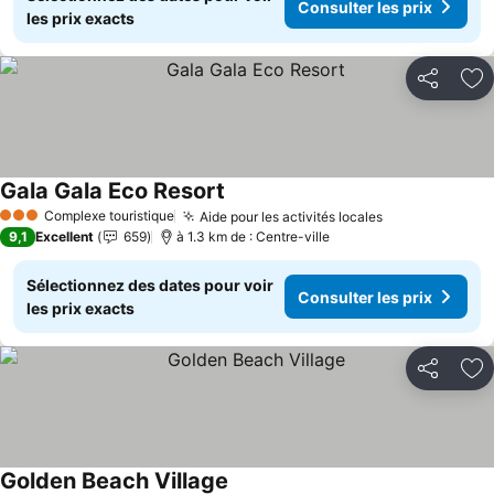
Consulter les prix
les prix exacts
Partager
Aj
Gala Gala Eco Resort
Complexe touristique
Aide pour les activités locales
3 Étoiles
9,1
Excellent
659
à 1.3 km de : Centre-ville
Sélectionnez des dates pour voir
Consulter les prix
les prix exacts
Partager
Aj
Golden Beach Village