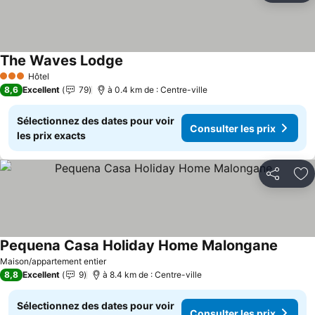
The Waves Lodge
Hôtel
3 Étoiles
8,6
Excellent
79
à 0.4 km de : Centre-ville
Sélectionnez des dates pour voir
Consulter les prix
les prix exacts
Partager
Aj
Pequena Casa Holiday Home Malongane
Maison/appartement entier
8,8
Excellent
9
à 8.4 km de : Centre-ville
Sélectionnez des dates pour voir
Consulter les prix