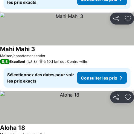
les prix exacts
Partager
Aj
Mahi Mahi 3
Maison/appartement entier
8,8
Excellent
8
à 10.1 km de : Centre-ville
Sélectionnez des dates pour voir
Consulter les prix
les prix exacts
Partager
Aj
Aloha 18