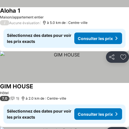
Aloha 1
Maison/appartement entier
/
à 5.0 km de : Centre-ville
Aucune évaluation
Sélectionnez des dates pour voir
Consulter les prix
les prix exacts
Partager
Aj
GIM HOUSE
Hôtel
7,0
1
à 2.0 km de : Centre-ville
Sélectionnez des dates pour voir
Consulter les prix
les prix exacts