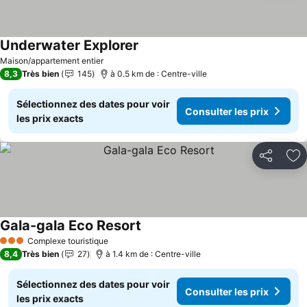
Underwater Explorer
Maison/appartement entier
8,3
Très bien
145
à 0.5 km de : Centre-ville
Sélectionnez des dates pour voir
Consulter les prix
les prix exacts
Partager
Aj
Gala-gala Eco Resort
Complexe touristique
3 Étoiles
8,4
Très bien
27
à 1.4 km de : Centre-ville
Sélectionnez des dates pour voir
Consulter les prix
les prix exacts