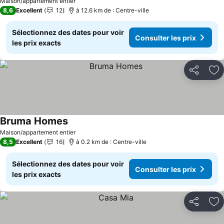
Maison/appartement entier
8,6
Excellent
12
à 12.6 km de : Centre-ville
Sélectionnez des dates pour voir
Consulter les prix
les prix exacts
Partager
Aj
Bruma Homes
Maison/appartement entier
8,5
Excellent
16
à 0.2 km de : Centre-ville
Sélectionnez des dates pour voir
Consulter les prix
les prix exacts
Partager
Aj