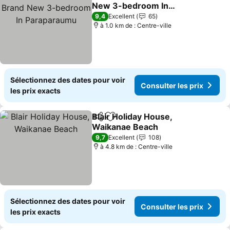
Partager
Ajouter à mes favoris
New 3-bedroom In
Paraparaumu
Consulter les prix
9,4
Excellent
65
à 1.0 km de : Centre-ville
Sélectionnez des dates pour voir
Consulter les prix
les prix exacts
Blair Holiday House,
Partager
Ajouter à mes favoris
Waikanae Beach
Consulter les prix
9,7
Excellent
108
à 4.8 km de : Centre-ville
Sélectionnez des dates pour voir
Consulter les prix
les prix exacts