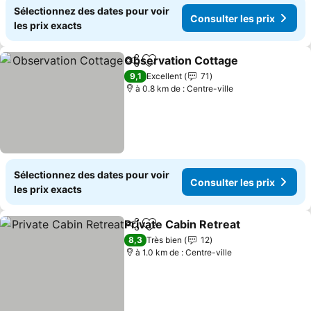
Sélectionnez des dates pour voir
Consulter les prix
les prix exacts
Observation Cottage
Partager
Ajouter à mes favoris
Consu
9,1
Excellent
71
à 0.8 km de : Centre-ville
Sélectionnez des dates pour voir
Consulter les prix
les prix exacts
Private Cabin Retreat
Partager
Ajouter à mes favoris
Consu
8,3
Très bien
12
à 1.0 km de : Centre-ville