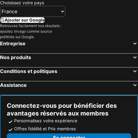
Choisissez votre pays
Tauranga, Ile du Nord Hôtels
Taupo, Ile du Nord Hôtels
Hamilton, Ile du Nord Hôtels
Taupo, Ile du Nord Hôtels
Ajouter sur Google
Mount Maunganui, Ile du Nord Hôtels
Whangamata, Ile du Nord Hôtels
Retrouvez facilement nos résultats :
Raglan, Ile du Nord Hôtels
Auckland, Ile du Nord Hôtels
ajoutez trivago comme source
préférée sur Google.
Christchurch, Ile du Sud Hôtels
Queenstown, Ile du Sud Hôtels
Entreprise
Wanaka, Ile du Sud Hôtels
Dunedin, Ile du Sud Hôtels
Lake Tekapo Village, Ile du Sud Hôtels
Nos produits
Conditions et politiques
Assistance
Connectez-vous pour bénéficier des
avantages réservés aux membres
Personnalisez votre expérience
Offres fidélité et Prix membres
Se connecter