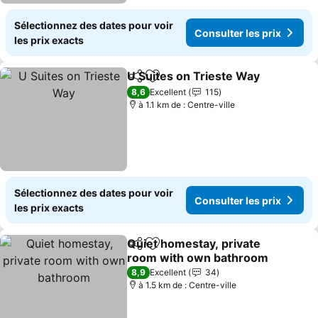
Sélectionnez des dates pour voir
Consulter les prix
les prix exacts
U Suites on Trieste Way
Partager
Ajouter à mes favoris
Co
8,6
Excellent
115
à 1.1 km de : Centre-ville
Sélectionnez des dates pour voir
Consulter les prix
les prix exacts
Quiet homestay, private
Partager
Ajouter à mes favoris
room with own bathroom
Consulter les prix
8,9
Excellent
34
à 1.5 km de : Centre-ville