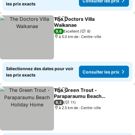
Consulter les prix
les prix exacts
The Doctors Villa
Partager
Ajouter à mes favoris
Waikanae
Consulter les prix
9,6
Excellent
8
à 5.0 km de : Centre-ville
Sélectionnez des dates pour voir
Consulter les prix
les prix exacts
The Green Trout -
Partager
Ajouter à mes favoris
Paraparaumu Beach
Holiday Home
Consulter les prix
6,2
11
à 2.5 km de : Centre-ville