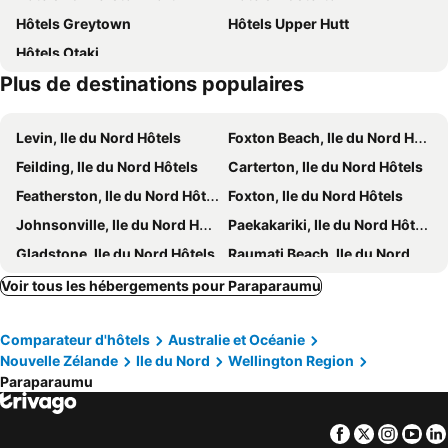
Hôtels Greytown
Hôtels Upper Hutt
Ferry Interislander
Zoo de Wellington
Hôtels Otaki
Plus de destinations populaires
Levin, Ile du Nord Hôtels
Foxton Beach, Ile du Nord Hôtels
Feilding, Ile du Nord Hôtels
Carterton, Ile du Nord Hôtels
Featherston, Ile du Nord Hôtels
Foxton, Ile du Nord Hôtels
Johnsonville, Ile du Nord Hôtels
Paekakariki, Ile du Nord Hôtels
Gladstone, Ile du Nord Hôtels
Raumati Beach, Ile du Nord Hôtels
Waikawa, Ile du Sud Hôtels
Tawa, Ile du Nord Hôtels
Voir tous les hébergements pour Paraparaumu
Turakina, Ile du Nord Hôtels
Manakau, Ile du Nord Hôtels
Comparateur d'hôtels
Australie et Océanie
Pahiatua, Ile du Nord Hôtels
Marton, Ile du Nord Hôtels
Nouvelle Zélande
Ile du Nord
Wellington Region
Wainuiomata, Ile du Nord Hôtels
Palliser, Ile du Nord Hôtels
Paraparaumu
Sanson, Ile du Nord Hôtels
Bulls, Ile du Nord Hôtels
Rotorua, Ile du Nord Hôtels
Waikino, Ile du Nord Hôtels
Facebook
Twitter
Insta
Yo