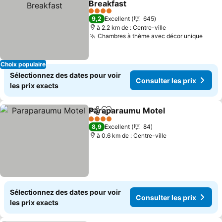
Breakfast
Consulter les prix
4 Étoiles
9,2
Excellent
645
à 2.2 km de : Centre-ville
Chambres à thème avec décor unique
Consu
Choix populaire
Sélectionnez des dates pour voir
Consulter les prix
les prix exacts
Paraparaumu Motel
Partager
Ajouter à mes favoris
Consult
4 Étoiles
8,9
Excellent
84
à 0.6 km de : Centre-ville
Sélectionnez des dates pour voir
Consulter les prix
les prix exacts