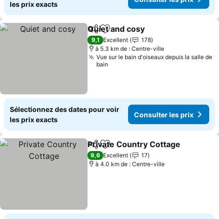
les prix exacts
Quiet and cosy
Partager
Ajouter à mes favoris
Consulter le
9,1
Excellent
178
à 5.3 km de : Centre-ville
Vue sur le bain d'oiseaux depuis la salle de
bain
Sélectionnez des dates pour voir
Consulter les prix
les prix exacts
Private Country Cottage
Partager
Ajouter à mes favoris
Co
9,6
Excellent
17
à 4.0 km de : Centre-ville