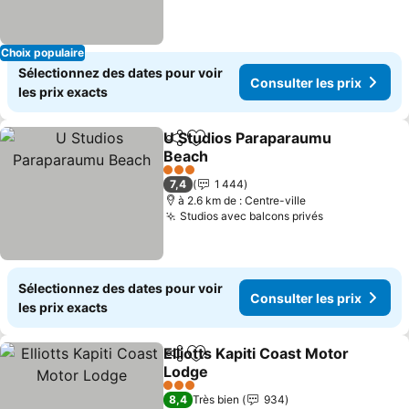
Choix populaire
Sélectionnez des dates pour voir
Consulter les prix
les prix exacts
U Studios Paraparaumu
Partager
Ajouter à mes favoris
Beach
Consulter les prix
3 Étoiles
7,4
1 444
à 2.6 km de : Centre-ville
Studios avec balcons privés
Consulter le
Sélectionnez des dates pour voir
Consulter les prix
les prix exacts
Elliotts Kapiti Coast Motor
Partager
Ajouter à mes favoris
Lodge
Consulter les prix
3 Étoiles
8,4
Très bien
934