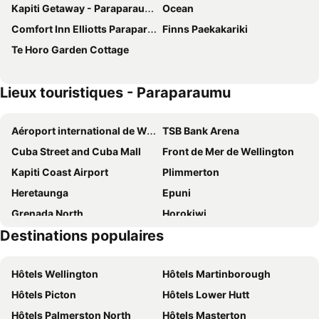
Kapiti Getaway - Paraparaumu Beach Rental
Ocean
Comfort Inn Elliotts Paraparaumu
Finns Paekakariki
Te Horo Garden Cottage
Lieux touristiques - Paraparaumu
Aéroport international de Wellington
TSB Bank Arena
Cuba Street and Cuba Mall
Front de Mer de Wellington
Kapiti Coast Airport
Plimmerton
Heretaunga
Epuni
Grenada North
Horokiwi
Destinations populaires
Glenside
Grenada Village
Petone
Broadmeadows
Hôtels Wellington
Hôtels Martinborough
Bâtiments du Parlement
Saint Peter's on Willis
Hôtels Picton
Hôtels Lower Hutt
Wairarapa Home Show
Miramar
Hôtels Palmerston North
Hôtels Masterton
Wellington Hospital
Musée de Nouvelle-Zélande - Te Papa Tongarewa