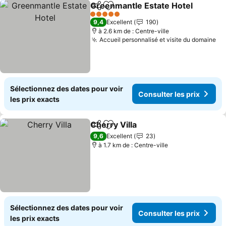
Greenmantle Estate Hotel
Partager
Ajouter à mes favoris
5 Étoiles
9,4
Excellent
190
à 2.6 km de : Centre-ville
Accueil personnalisé et visite du domaine
Co
Sélectionnez des dates pour voir
Consulter les prix
les prix exacts
Cherry Villa
Partager
Ajouter à mes favoris
Consulter les p
9,6
Excellent
23
à 1.7 km de : Centre-ville
Sélectionnez des dates pour voir
Consulter les prix
les prix exacts