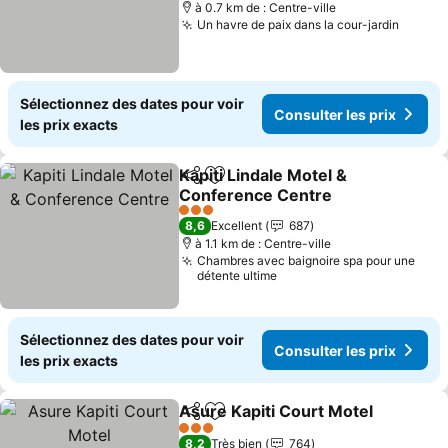
à 0.7 km de : Centre-ville
Un havre de paix dans la cour-jardin
Consul
Sélectionnez des dates pour voir
Consulter les prix
les prix exacts
Kapiti Lindale Motel &
Partager
Ajouter à mes favoris
Conference Centre
Consulter les prix
3 Étoiles
8,6
Excellent
687
à 1.1 km de : Centre-ville
Chambres avec baignoire spa pour une
détente ultime
Sélectionnez des dates pour voir
Consulter les prix
les prix exacts
Asure Kapiti Court Motel
Partager
Ajouter à mes favoris
C
3 Étoiles
8,2
Très bien
764