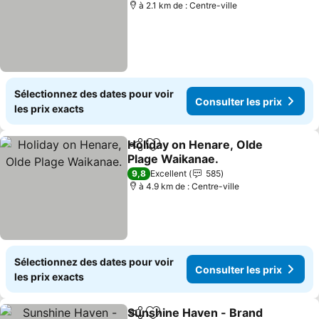
à 2.1 km de : Centre-ville
Sélectionnez des dates pour voir
Consulter les prix
les prix exacts
Holiday on Henare, Olde
Partager
Ajouter à mes favoris
Plage Waikanae.
Consulter les prix
9,8
Excellent
585
à 4.9 km de : Centre-ville
Sélectionnez des dates pour voir
Consulter les prix
les prix exacts
Sunshine Haven - Brand