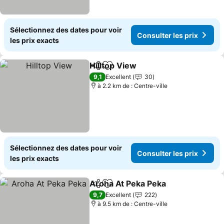
Sélectionnez des dates pour voir
Consulter les prix
les prix exacts
Hilltop View
Partager
Ajouter à mes favoris
Consulter les p
9,1
Excellent
30
à 2.2 km de : Centre-ville
Sélectionnez des dates pour voir
Consulter les prix
les prix exacts
Aroha At Peka Peka
Partager
Ajouter à mes favoris
Consult
9,7
Excellent
222
à 9.5 km de : Centre-ville