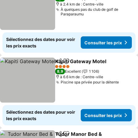
à 2.4 km de : Centre-ville
À quelques pas du club de golf de
Paraparaumu
Sélectionnez des dates pour voir
Consulter les prix
les prix exacts
Kapiti Gateway Motel
Partager
Ajouter à mes favoris
Consu
4 Étoiles
8,9
Excellent
1 106
à 6.6 km de : Centre-ville
Piscine spa privée pour la détente
Consulte
Sélectionnez des dates pour voir
Consulter les prix
les prix exacts
Tudor Manor Bed &
Partager
Ajouter à mes favoris