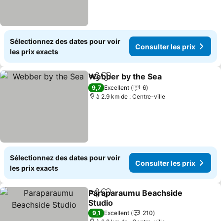
Sélectionnez des dates pour voir
Consulter les prix
les prix exacts
Webber by the Sea
Partager
Ajouter à mes favoris
Consult
9,7
Excellent
6
à 2.9 km de : Centre-ville
Sélectionnez des dates pour voir
Consulter les prix
les prix exacts
Paraparaumu Beachside
Partager
Ajouter à mes favoris
Studio
Consulter les prix
9,1
Excellent
210