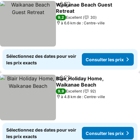
Waikanae Beach Guest
Partager
Ajouter à mes favoris
Retreat
Consulter les prix
9,2
Excellent
30
à 6.6 km de : Centre-ville
Sélectionnez des dates pour voir
Consulter les prix
les prix exacts
Blair Holiday Home,
Partager
Ajouter à mes favoris
Waikanae Beach
Consulter les prix
9,9
Excellent
92
à 4.8 km de : Centre-ville
Sélectionnez des dates pour voir
Consulter les prix
les prix exacts