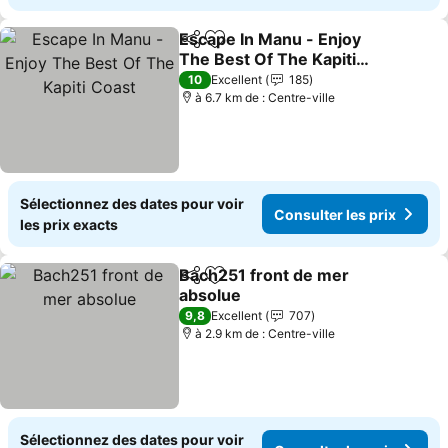
Escape In Manu - Enjoy
Partager
Ajouter à mes favoris
The Best Of The Kapiti
Coast
Consulter les prix
10
Excellent
185
à 6.7 km de : Centre-ville
Sélectionnez des dates pour voir
Consulter les prix
les prix exacts
Bach251 front de mer
Partager
Ajouter à mes favoris
absolue
Consulter les prix
9,8
Excellent
707
à 2.9 km de : Centre-ville
Sélectionnez des dates pour voir