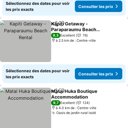
Sélectionnez des dates pour voir
Consulter les prix
les prix exacts
Kapiti Getaway -
Partager
Ajouter à mes favoris
Paraparaumu Beach
Rental
Consulter les prix
9,3
Excellent
76
à 2.5 km de : Centre-ville
Sélectionnez des dates pour voir
Consulter les prix
les prix exacts
Matai Huka Boutique
Partager
Ajouter à mes favoris
Accommodation
Consulter les prix
9,7
Excellent
124
à 4.0 km de : Centre-ville
Oasis de jardin rural isolé
Consulter les p