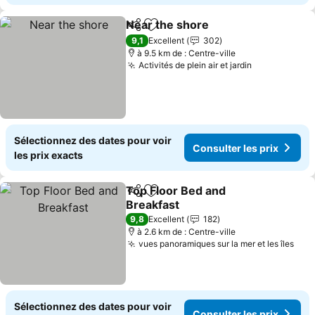
Near the shore
Partager
Ajouter à mes favoris
Consulter l
9,1
Excellent
302
à 9.5 km de : Centre-ville
Activités de plein air et jardin
Consulter le
Sélectionnez des dates pour voir
Consulter les prix
les prix exacts
Top Floor Bed and
Partager
Ajouter à mes favoris
Breakfast
Consulter les prix
9,8
Excellent
182
à 2.6 km de : Centre-ville
vues panoramiques sur la mer et les îles
Cons
Sélectionnez des dates pour voir
Consulter les prix