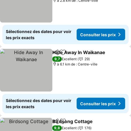
à 2.8 km de : Centre-ville
Sélectionnez des dates pour voir
Consulter les prix
les prix exacts
Hide Away In Waikanae
Partager
Ajouter à mes favoris
Con
9,7
Excellent
29
à 6.1 km de : Centre-ville
Sélectionnez des dates pour voir
Consulter les prix
les prix exacts
Birdsong Cottage
Partager
Ajouter à mes favoris
Consulter
9,8
Excellent
176