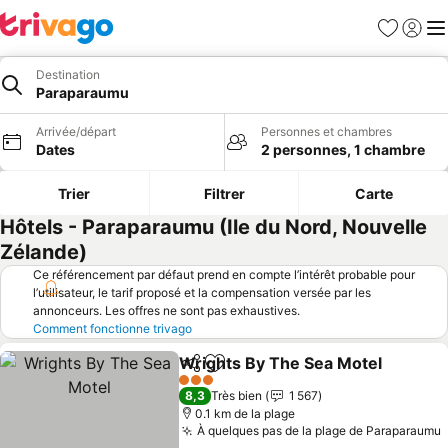
Favoris
Se con
Me
Destination
Paraparaumu
Arrivée/départ
Personnes et chambres
Dates
2 personnes, 1 chambre
Trier
Filtrer
Carte
Hôtels - Paraparaumu (Ile du Nord, Nouvelle
Zélande)
Ce référencement par défaut prend en compte l’intérêt probable pour
l’utilisateur, le tarif proposé et la compensation versée par les
annonceurs. Les offres ne sont pas exhaustives.
Comment fonctionne trivago
Wrights By The Sea Motel
Partager
Ajouter à mes favoris
3 Étoiles
8,3
Très bien
1 567
0.1 km de la plage
À quelques pas de la plage de Paraparaumu
C