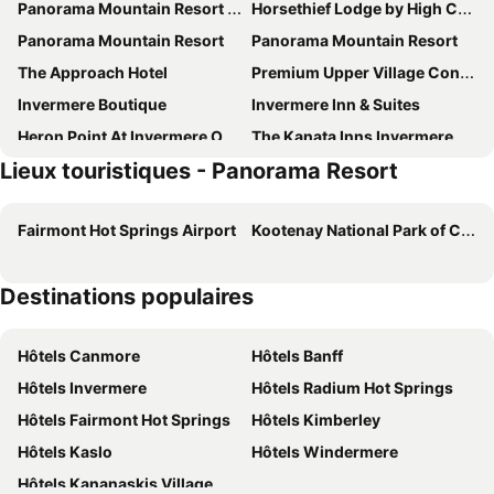
Panorama Mountain Resort - Pine Inn
Horsethief Lodge by High Country Properties
Panorama Mountain Resort
Panorama Mountain Resort
The Approach Hotel
Premium Upper Village Condominiums
Invermere Boutique
Invermere Inn & Suites
Heron Point At Invermere On The Lake
The Kanata Inns Invermere
Lieux touristiques - Panorama Resort
Bighorn Meadows Resort
Radium Resort Executive
Fairmont Hot Springs Airport
Kootenay National Park of Canada
Destinations populaires
Hôtels Canmore
Hôtels Banff
Hôtels Invermere
Hôtels Radium Hot Springs
Hôtels Fairmont Hot Springs
Hôtels Kimberley
Hôtels Kaslo
Hôtels Windermere
Hôtels Kananaskis Village