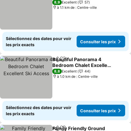
8,9
Excellent
57
à 1.1 km de : Centre-ville
Sélectionnez des dates pour voir
Consulter les prix
les prix exacts
Beautiful Panorama 4
Partager
Ajouter à mes favoris
Bedroom Chalet Excellent
Ski Access
8,8
Excellent
44
à 1.0 km de : Centre-ville
Sélectionnez des dates pour voir
Consulter les prix
les prix exacts
Family Friendly Ground