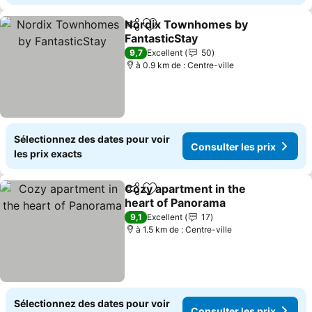
Nordix Townhomes by
Partager
Ajouter à mes favoris
FantasticStay
9,7
Excellent
50
à 0.9 km de : Centre-ville
Sélectionnez des dates pour voir
Consulter les prix
les prix exacts
Cozy apartment in the
Partager
Ajouter à mes favoris
heart of Panorama
9,1
Excellent
17
à 1.5 km de : Centre-ville
Sélectionnez des dates pour voir
Consulter les prix