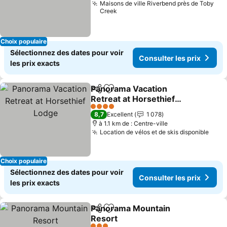
Maisons de ville Riverbend près de Toby
Creek
Choix populaire
Sélectionnez des dates pour voir
Consulter les prix
les prix exacts
Panorama Vacation
Partager
Ajouter à mes favoris
Retreat at Horsethief
Lodge
4 Étoiles
8,7
Excellent
1 078
à 1.1 km de : Centre-ville
Location de vélos et de skis disponible
Choix populaire
Sélectionnez des dates pour voir
Consulter les prix
les prix exacts
Panorama Mountain
Partager
Ajouter à mes favoris
Resort