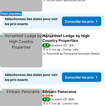
Accès direct aux pistes de ski
Choix populaire
Sélectionnez des dates pour voir
Consulter les prix
les prix exacts
Horsethief Lodge by High
Partager
Ajouter à mes favoris
Country Properties
8,7
Excellent
183
à 1.1 km de : Centre-ville
Proximité du Panorama Mountain Resort
Sélectionnez des dates pour voir
Consulter les prix
les prix exacts
Embarc Panorama
Partager
Ajouter à mes favoris
4 Étoiles
9,3
Excellent
669
à 1.1 km de : Centre-ville