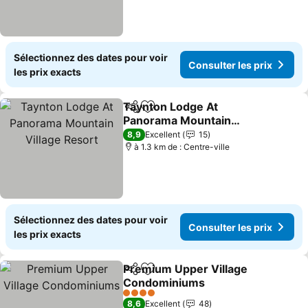
Sélectionnez des dates pour voir
Consulter les prix
les prix exacts
Taynton Lodge At
Partager
Ajouter à mes favoris
Panorama Mountain
Village Resort
8,9
Excellent
15
à 1.3 km de : Centre-ville
Sélectionnez des dates pour voir
Consulter les prix
les prix exacts
Premium Upper Village
Partager
Ajouter à mes favoris
Condominiums
4 Étoiles
8,6
Excellent
48