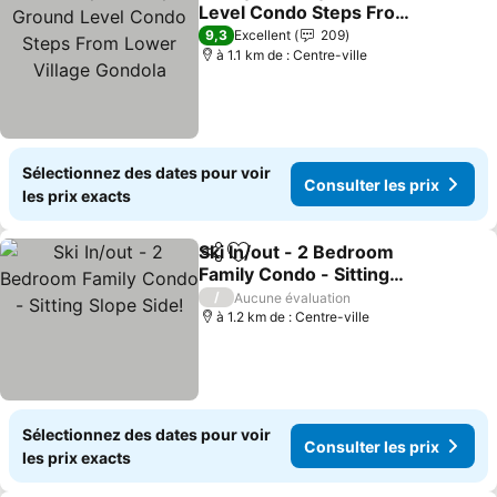
Partager
Ajouter à mes favoris
Level Condo Steps From
Lower Village Gondola
9,3
Excellent
209
à 1.1 km de : Centre-ville
Sélectionnez des dates pour voir
Consulter les prix
les prix exacts
Ski In/out - 2 Bedroom
Partager
Ajouter à mes favoris
Family Condo - Sitting
Slope Side!
/
Aucune évaluation
à 1.2 km de : Centre-ville
Sélectionnez des dates pour voir
Consulter les prix
les prix exacts