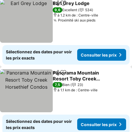
Earl Grey Lodge
Partager
Ajouter à mes favoris
9,6
Excellent
534
à 1.2 km de : Centre-ville
Proximité ski aux pieds
Sélectionnez des dates pour voir
Consulter les prix
les prix exacts
Panorama Mountain
Partager
Ajouter à mes favoris
Resort Toby Creek
Horsethief Condos
7,5
Bien
23
à 1.1 km de : Centre-ville
Sélectionnez des dates pour voir
Consulter les prix
les prix exacts