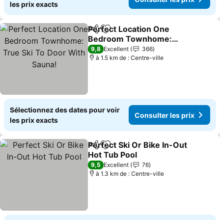
les prix exacts
Perfect Location One
Partager
Ajouter à mes favoris
Bedroom Townhome:
True Ski To Door With
9,8
Excellent
366
Sauna!
à 1.5 km de : Centre-ville
Sélectionnez des dates pour voir
Consulter les prix
les prix exacts
Perfect Ski Or Bike In-Out
Partager
Ajouter à mes favoris
Hot Tub Pool
9,5
Excellent
76
à 1.3 km de : Centre-ville