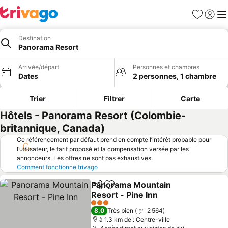
Favoris
Se con
Me
Destination
Panorama Resort
Arrivée/départ
Personnes et chambres
Dates
2 personnes, 1 chambre
Trier
Filtrer
Carte
Hôtels - Panorama Resort (Colombie-
britannique, Canada)
Ce référencement par défaut prend en compte l’intérêt probable pour
l’utilisateur, le tarif proposé et la compensation versée par les
annonceurs. Les offres ne sont pas exhaustives.
Comment fonctionne trivago
Panorama Mountain
Partager
Ajouter à mes favoris
Resort - Pine Inn
3 Étoiles
8,0
Très bien
2 564
à 1.3 km de : Centre-ville