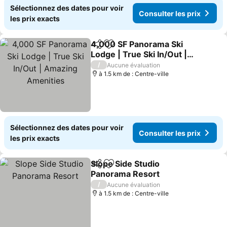
Sélectionnez des dates pour voir
Consulter les prix
les prix exacts
4,000 SF Panorama Ski
Partager
Ajouter à mes favoris
Lodge | True Ski In/Out |
Amazing Amenities
/
Aucune évaluation
à 1.5 km de : Centre-ville
Sélectionnez des dates pour voir
Consulter les prix
les prix exacts
Slope Side Studio
Partager
Ajouter à mes favoris
Panorama Resort
/
Aucune évaluation
à 1.5 km de : Centre-ville