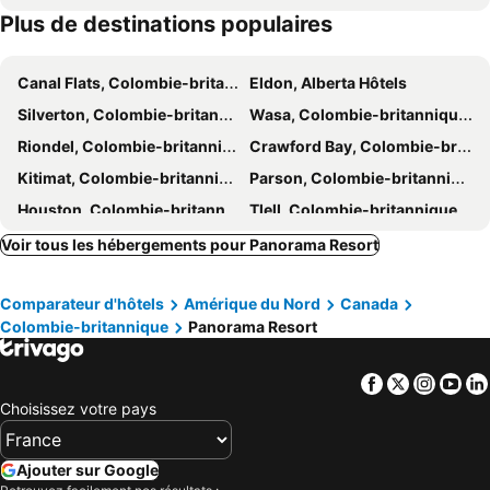
Plus de destinations populaires
Canal Flats, Colombie-britannique Hôtels
Eldon, Alberta Hôtels
Silverton, Colombie-britannique Hôtels
Wasa, Colombie-britannique Hôtels
Riondel, Colombie-britannique Hôtels
Crawford Bay, Colombie-britannique Hôtels
Kitimat, Colombie-britannique Hôtels
Parson, Colombie-britannique Hôtels
Houston, Colombie-britannique Hôtels
Tlell, Colombie-britannique Hôtels
Toronto, Ontario Hôtels
Montréal, Québec Hôtels
Voir tous les hébergements pour Panorama Resort
Whistler, Colombie-britannique Hôtels
Vancouver, Colombie-britannique Hôtels
Comparateur d'hôtels
Amérique du Nord
Canada
Canmore, Alberta Hôtels
Calgary, Alberta Hôtels
Colombie-britannique
Panorama Resort
Edmonton, Alberta Hôtels
Ville de Québec, Québec Hôtels
Niagara Falls, Ontario Hôtels
Facebook
Twitter
Insta
Yo
Choisissez votre pays
Ajouter sur Google