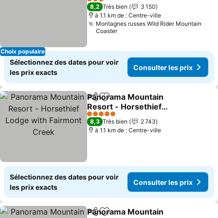
3 Étoiles
8,2
Très bien
3 150
à 1.1 km de : Centre-ville
Montagnes russes Wild Rider Mountain
Coaster
Choix populaire
Sélectionnez des dates pour voir
Consulter les prix
les prix exacts
Panorama Mountain
Partager
Ajouter à mes favoris
Resort - Horsethief
Lodge with Fairmont
5 Étoiles
8,3
Très bien
2 743
Creek
à 1.1 km de : Centre-ville
Sélectionnez des dates pour voir
Consulter les prix
les prix exacts
Panorama Mountain
Partager
Ajouter à mes favoris