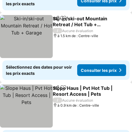
Consulter les prix
les prix exacts
Ski-in/ski-out Mountain
Partager
Ajouter à mes favoris
Retreat / Hot Tub +
Garage
/
Aucune évaluation
à 1.5 km de : Centre-ville
Sélectionnez des dates pour voir
Consulter les prix
les prix exacts
Slope Haus | Pvt Hot Tub |
Partager
Ajouter à mes favoris
Resort Access | Pets
/
Aucune évaluation
à 0.9 km de : Centre-ville