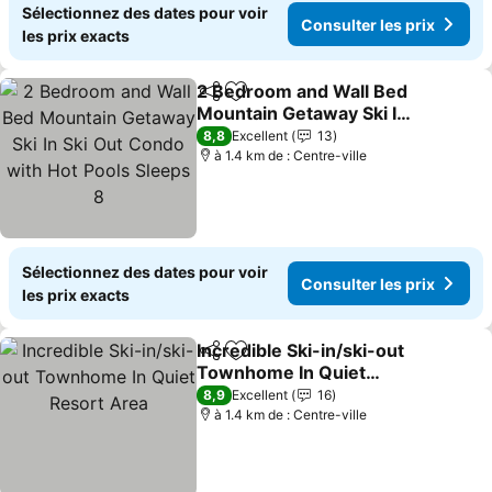
Sélectionnez des dates pour voir
Consulter les prix
les prix exacts
2 Bedroom and Wall Bed
Partager
Ajouter à mes favoris
Mountain Getaway Ski In
Ski Out Condo with Hot
8,8
Excellent
13
Pools Sleeps 8
à 1.4 km de : Centre-ville
Sélectionnez des dates pour voir
Consulter les prix
les prix exacts
Incredible Ski-in/ski-out
Partager
Ajouter à mes favoris
Townhome In Quiet
Resort Area
8,9
Excellent
16
à 1.4 km de : Centre-ville