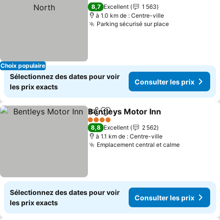
Partager
Ajouter à mes favoris
Co
8,7
Excellent
1 563
à 1.0 km de : Centre-ville
Parking sécurisé sur place
Consulter les 
Choix populaire
Sélectionnez des dates pour voir
Consulter les prix
les prix exacts
Bentleys Motor Inn
Partager
Ajouter à mes favoris
Consult
4 Étoiles
8,8
Excellent
2 562
à 1.1 km de : Centre-ville
Emplacement central et calme
Consulter l
Sélectionnez des dates pour voir
Consulter les prix
les prix exacts