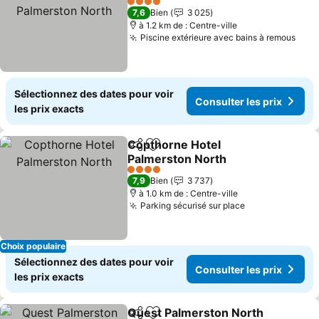
Consulter les prix
4 Étoiles
7,6
Bien
3 025
à 1.2 km de : Centre-ville
Piscine extérieure avec bains à remous
Cons
Sélectionnez des dates pour voir
Consulter les prix
les prix exacts
Copthorne Hotel
Partager
Ajouter à mes favoris
Palmerston North
Consulter les prix
4 Étoiles
7,9
Bien
3 737
à 1.0 km de : Centre-ville
Parking sécurisé sur place
Consulter les 
Choix populaire
Sélectionnez des dates pour voir
Consulter les prix
les prix exacts
Quest Palmerston North