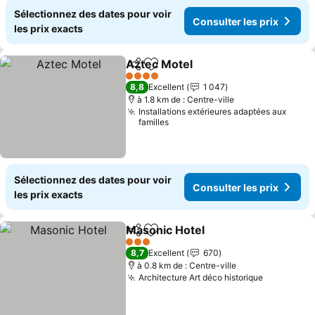
Sélectionnez des dates pour voir
Consulter les prix
les prix exacts
Aztec Motel
Partager
Ajouter à mes favoris
Consulter les 
4 Étoiles
8,8
Excellent
1 047
à 1.8 km de : Centre-ville
Installations extérieures adaptées aux
familles
Sélectionnez des dates pour voir
Consulter les prix
les prix exacts
Masonic Hotel
Partager
Ajouter à mes favoris
Consulter le
3 Étoiles
8,7
Excellent
670
à 0.8 km de : Centre-ville
Architecture Art déco historique
Consulter 