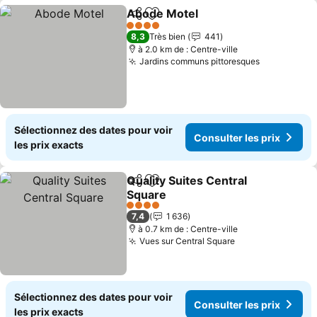
Abode Motel
Partager
Ajouter à mes favoris
Consulter les 
4 Étoiles
8,3
Très bien
441
à 2.0 km de : Centre-ville
Jardins communs pittoresques
Consulter l
Sélectionnez des dates pour voir
Consulter les prix
les prix exacts
Quality Suites Central
Partager
Ajouter à mes favoris
Square
Consulter les prix
4 Étoiles
7,4
1 636
à 0.7 km de : Centre-ville
Vues sur Central Square
Consulter les p
Sélectionnez des dates pour voir
Consulter les prix
les prix exacts