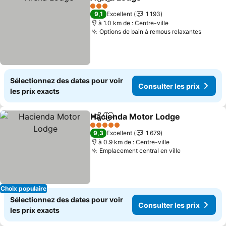
Partager
Ajouter à mes favoris
Consulter les 
3 Étoiles
9,1
Excellent
1 193
à 1.0 km de : Centre-ville
Options de bain à remous relaxantes
Consul
Sélectionnez des dates pour voir
Consulter les prix
les prix exacts
Hacienda Motor Lodge
Partager
Ajouter à mes favoris
Con
5 Étoiles
9,3
Excellent
1 679
à 0.9 km de : Centre-ville
Emplacement central en ville
Consulter le
Choix populaire
Sélectionnez des dates pour voir
Consulter les prix
les prix exacts