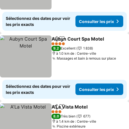
Sélectionnez des dates pour voir
Consulter les prix
les prix exacts
Aubyn Court Spa Motel
Partager
Ajouter à mes favoris
Con
4 Étoiles
9,2
Excellent
1 838
à 1.0 km de : Centre-ville
Massages et bain à remous sur place
Consul
Sélectionnez des dates pour voir
Consulter les prix
les prix exacts
A'La Vista Motel
Partager
Ajouter à mes favoris
Consulter 
3 Étoiles
8,0
Très bien
677
à 1.4 km de : Centre-ville
Piscine extérieure
Consulter les prix