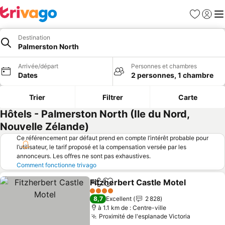
Favoris
Se con
Me
Destination
Palmerston North
Arrivée/départ
Personnes et chambres
Dates
2 personnes, 1 chambre
Trier
Filtrer
Carte
Hôtels - Palmerston North (Ile du Nord,
Nouvelle Zélande)
Ce référencement par défaut prend en compte l’intérêt probable pour
l’utilisateur, le tarif proposé et la compensation versée par les
annonceurs. Les offres ne sont pas exhaustives.
Comment fonctionne trivago
Fitzherbert Castle Motel
Partager
Ajouter à mes favoris
Co
4 Étoiles
8,7
Excellent
2 828
à 1.1 km de : Centre-ville
Proximité de l'esplanade Victoria
Consulter