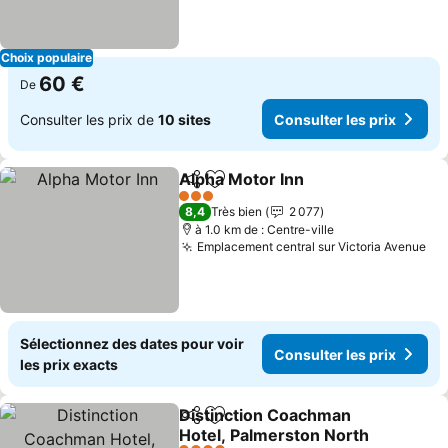
Choix populaire
60 €
De
Consulter les prix de
10 sites
Consulter les prix
Alpha Motor Inn
Partager
Ajouter à mes favoris
Consulter 
3 Étoiles
8,4
Très bien
2 077
à 1.0 km de : Centre-ville
Emplacement central sur Victoria Avenue
Con
Sélectionnez des dates pour voir
Consulter les prix
les prix exacts
Distinction Coachman
Partager
Ajouter à mes favoris
Hotel, Palmerston North