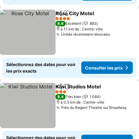
Rose City Motel
Partager
Ajouter à mes favoris
Consulter l
4 Étoiles
8,6
Excellent
883
à 1.1 km de : Centre-ville
Unités récemment rénovées
Consulter le
Sélectionnez des dates pour voir
Consulter les prix
les prix exacts
Kiwi Studios Motel
Partager
Ajouter à mes favoris
Consulte
3 Étoiles
8,4
Très bien
1 084
à 0.5 km de : Centre-ville
Près du Regent Theatre sur Broadway
Consu
Sélectionnez des dates pour voir