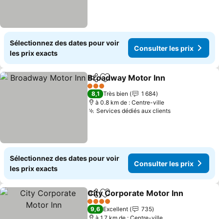
Sélectionnez des dates pour voir
Consulter les prix
les prix exacts
Broadway Motor Inn
Partager
Ajouter à mes favoris
Consul
3 Étoiles
8,1
Très bien
1 684
à 0.8 km de : Centre-ville
Services dédiés aux clients
Consulter les
Sélectionnez des dates pour voir
Consulter les prix
les prix exacts
City Corporate Motor Inn
Partager
Ajouter à mes favoris
C
4 Étoiles
9,6
Excellent
735
à 1.7 km de : Centre-ville