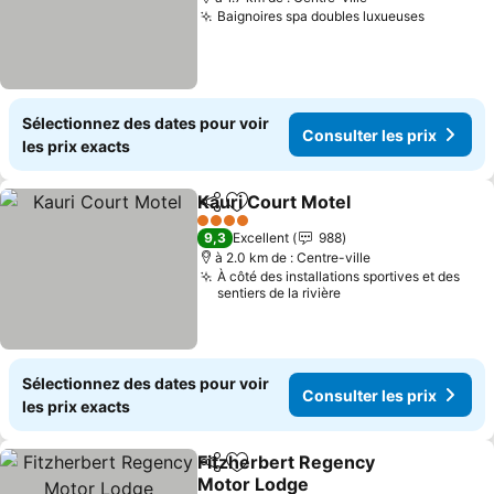
Baignoires spa doubles luxueuses
Consulte
Sélectionnez des dates pour voir
Consulter les prix
les prix exacts
Kauri Court Motel
Partager
Ajouter à mes favoris
Consulter
4 Étoiles
9,3
Excellent
988
à 2.0 km de : Centre-ville
À côté des installations sportives et des
sentiers de la rivière
Sélectionnez des dates pour voir
Consulter les prix
les prix exacts
Fitzherbert Regency
Partager
Ajouter à mes favoris
Motor Lodge