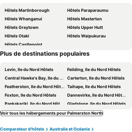
Hôtels Martinborough
Hôtels Paraparaumu
Hôtels Whanganui
Hôtels Masterton
Hôtels Greytown
Hôtels Upper Hutt
Hôtels Otaki
Hôtels Waipukurau
Hôtels Castlepoint
Plus de destinations populaires
Levin, Ile du Nord Hôtels
Feilding, Ile du Nord Hôtels
Central Hawke's Bay, Ile du Nord Hôtels
Carterton, Ile du Nord Hôtels
Featherston, Ile du Nord Hôtels
Taihape, Ile du Nord Hôtels
Foxton, Ile du Nord Hôtels
Dannevirke, Ile du Nord Hôtels
Paekakariki, Ile du Nord Hôtels
Gladstone, Ile du Nord Hôtels
Raumati Beach, Ile du Nord Hôtels
Turakina, Ile du Nord Hôtels
Voir tous les hébergements pour Palmerston North
Mangaweka, Ile du Nord Hôtels
Waiouru, Ile du Nord Hôtels
Comparateur d'hôtels
Australie et Océanie
Pahiatua, Ile du Nord Hôtels
Marton, Ile du Nord Hôtels