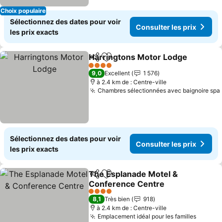
Choix populaire
Sélectionnez des dates pour voir
Consulter les prix
les prix exacts
Harringtons Motor Lodge
Partager
Ajouter à mes favoris
4 Étoiles
9,0
Excellent
1 576
à 2.4 km de : Centre-ville
Chambres sélectionnées avec baignoire spa
Sélectionnez des dates pour voir
Consulter les prix
les prix exacts
The Esplanade Motel &
Partager
Ajouter à mes favoris
Conference Centre
Consulter les prix
4 Étoiles
8,1
Très bien
918
à 2.4 km de : Centre-ville
Emplacement idéal pour les familles
Consult