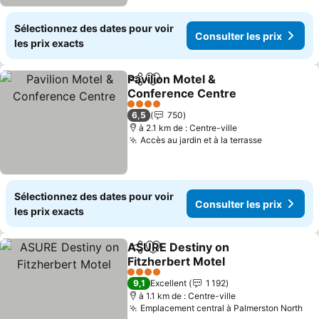
Sélectionnez des dates pour voir
Consulter les prix
les prix exacts
Pavilion Motel &
Partager
Ajouter à mes favoris
Conference Centre
Consulter les prix
4 Étoiles
6,5
750
à 2.1 km de : Centre-ville
Accès au jardin et à la terrasse
Consulter 
Sélectionnez des dates pour voir
Consulter les prix
les prix exacts
ASURE Destiny on
Partager
Ajouter à mes favoris
Fitzherbert Motel
Consulter les prix
4 Étoiles
9,1
Excellent
1 192
à 1.1 km de : Centre-ville
Emplacement central à Palmerston North
Con