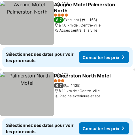
Avenue Motel Palmerston
Partager
Ajouter à mes favoris
North
Consulter les prix
4 Étoiles
8,7
Excellent
1 163
à 1.0 km de : Centre-ville
Accès central à la ville
Consulter les pri
Sélectionnez des dates pour voir
Consulter les prix
les prix exacts
Palmerston North Motel
Partager
Ajouter à mes favoris
Co
3 Étoiles
6,7
1 125
à 1.1 km de : Centre-ville
Piscine extérieure et spa
Consulter les p
Sélectionnez des dates pour voir
Consulter les prix
les prix exacts