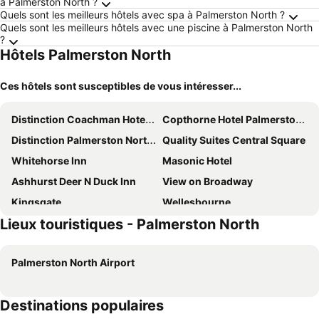
à Palmerston North ?
Quels sont les meilleurs hôtels avec spa à Palmerston North ?
Quels sont les meilleurs hôtels avec une piscine à Palmerston North
?
Hôtels Palmerston North
Ces hôtels sont susceptibles de vous intéresser...
Distinction Coachman Hotel, Palmerston North
Copthorne Hotel Palmerston North
Distinction Palmerston North Hotel & Conference Centre
Quality Suites Central Square
Whitehorse Inn
Masonic Hotel
Ashhurst Deer N Duck Inn
View on Broadway
Kingsgate
Wellesbourne
Lieux touristiques - Palmerston North
Feilding Hotel
Palmerston North Airport
Destinations populaires