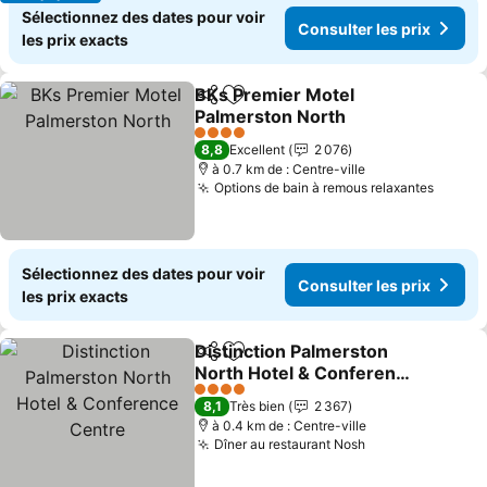
Sélectionnez des dates pour voir
Consulter les prix
les prix exacts
BKs Premier Motel
Partager
Ajouter à mes favoris
Palmerston North
Consulter les prix
4 Étoiles
8,8
Excellent
2 076
à 0.7 km de : Centre-ville
Options de bain à remous relaxantes
Consul
Sélectionnez des dates pour voir
Consulter les prix
les prix exacts
Distinction Palmerston
Partager
Ajouter à mes favoris
North Hotel & Conference
Centre
Consulter les prix
4 Étoiles
8,1
Très bien
2 367
à 0.4 km de : Centre-ville
Dîner au restaurant Nosh
Consulter les p