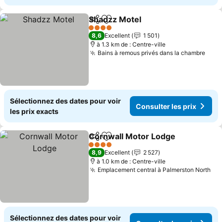
Shadzz Motel
Partager
Ajouter à mes favoris
Consulter les
4 Étoiles
8,6
Excellent
1 501
à 1.3 km de : Centre-ville
Bains à remous privés dans la chambre
Cons
Sélectionnez des dates pour voir
Consulter les prix
les prix exacts
Cornwall Motor Lodge
Partager
Ajouter à mes favoris
Cons
4 Étoiles
8,9
Excellent
2 527
à 1.0 km de : Centre-ville
Emplacement central à Palmerston North
Con
Sélectionnez des dates pour voir