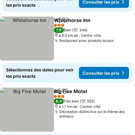
Consulter les prix
les prix exacts
Whitehorse Inn
Partager
Ajouter à mes favoris
Consulter l
3 Étoiles
7,9
Bien
346
à 6.5 km de : Centre-ville
Restaurant avec produits locaux
Consulter
Sélectionnez des dates pour voir
Consulter les prix
les prix exacts
Big Five Motel
Partager
Ajouter à mes favoris
Consulter le
3 Étoiles
8,4
Très bien
552
à 1.7 km de : Centre-ville
Décoration distinctive sur le thème des
animaux