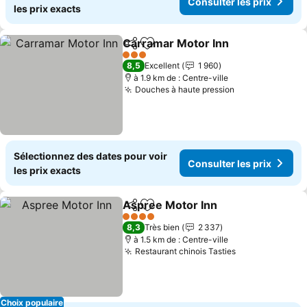
Consulter les prix
les prix exacts
Carramar Motor Inn
Partager
Ajouter à mes favoris
Consul
3 Étoiles
8,5
Excellent
1 960
à 1.9 km de : Centre-ville
Douches à haute pression
Consulter les 
Sélectionnez des dates pour voir
Consulter les prix
les prix exacts
Aspree Motor Inn
Partager
Ajouter à mes favoris
Consulter
4 Étoiles
8,3
Très bien
2 337
à 1.5 km de : Centre-ville
Restaurant chinois Tasties
Consulter les 
Choix populaire