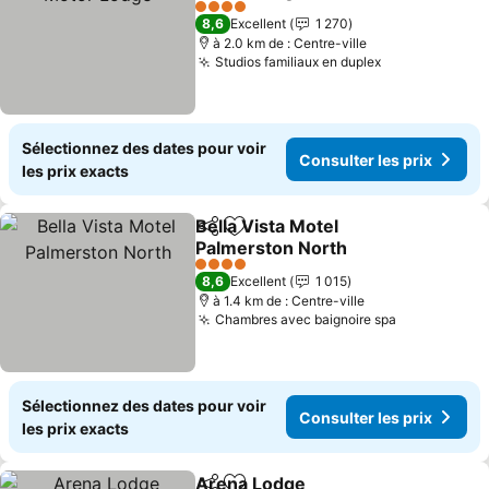
Consulter les prix
4 Étoiles
8,6
Excellent
1 270
à 2.0 km de : Centre-ville
Studios familiaux en duplex
Consulter les
Sélectionnez des dates pour voir
Consulter les prix
les prix exacts
Bella Vista Motel
Partager
Ajouter à mes favoris
Palmerston North
Consulter les prix
4 Étoiles
8,6
Excellent
1 015
à 1.4 km de : Centre-ville
Chambres avec baignoire spa
Consulter l
Sélectionnez des dates pour voir
Consulter les prix
les prix exacts
Arena Lodge