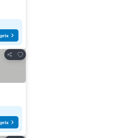
 prix
Ajouter à mes favoris
Partager
 prix