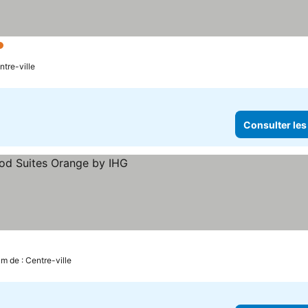
oiles
ntre-ville
Consulter les
km de : Centre-ville