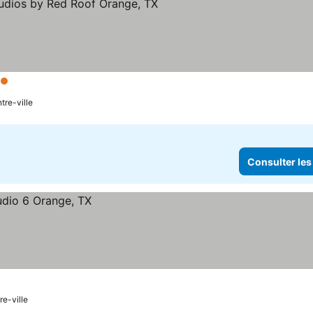
 Étoiles
tre-ville
Consulter les
re-ville