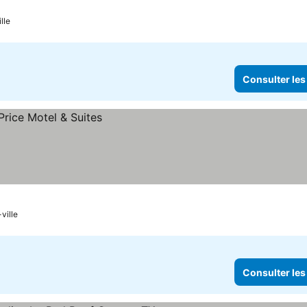
es
lle
Consulter les
ville
Consulter les