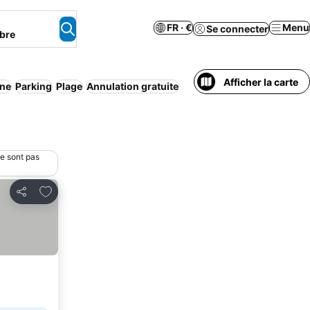
FR · €
Menu
Se connecter
bre
Afficher la carte
ine
Parking
Plage
Annulation gratuite
ne sont pas
Ajouter à mes favoris
Partager