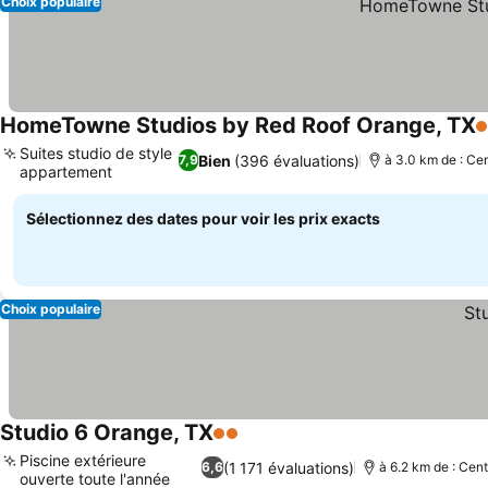
Choix populaire
HomeTowne Studios by Red Roof Orange, TX
2
Suites studio de style
Bien
(396 évaluations)
7,9
à 3.0 km de : Cen
appartement
Sélectionnez des dates pour voir les prix exacts
Choix populaire
Studio 6 Orange, TX
2 Étoiles
Piscine extérieure
(1 171 évaluations)
6,6
à 6.2 km de : Cent
ouverte toute l'année