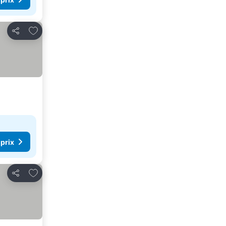
Ajouter à mes favoris
Partager
 prix
Ajouter à mes favoris
Partager