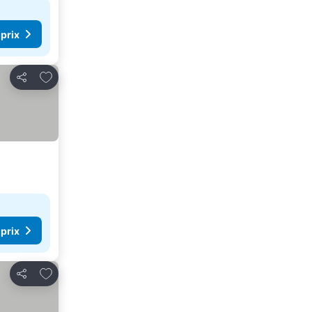
 prix
Ajouter à mes favoris
Partager
 prix
Ajouter à mes favoris
Partager