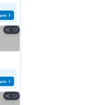
 prix
Ajouter à mes favoris
Partager
 prix
Ajouter à mes favoris
Partager