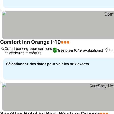
Comfort Inn Orange I-10
3 Étoiles
Grand parking pour camions
Très bien
(649 évaluations)
8,1
à 6
et véhicules récréatifs
Sélectionnez des dates pour voir les prix exacts
SureStay Hotel by Best Western Orange