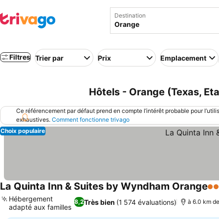
Destination
Filtres
Trier par
Prix
Emplacement
Hôtels - Orange (Texas, Et
Ce référencement par défaut prend en compte l’intérêt probable pour l’utili
exhaustives.
Comment fonctionne trivago
Choix populaire
La Quinta Inn & Suites by Wyndham Orange
3 É
Hébergement
Très bien
(1 574 évaluations)
8,2
à 6.0 km de
adapté aux familles