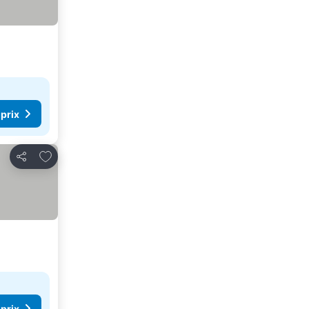
 prix
Ajouter à mes favoris
Partager
 prix