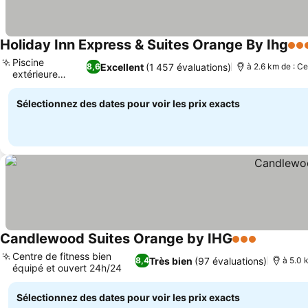
Holiday Inn Express & Suites Orange By Ihg
3 Ét
Piscine
Excellent
(1 457 évaluations)
8,6
à 2.6 km de : Ce
extérieure
familiale
Sélectionnez des dates pour voir les prix exacts
Candlewood Suites Orange by IHG
3 Étoiles
Centre de fitness bien
Très bien
(97 évaluations)
8,4
à 5.0 
équipé et ouvert 24h/24
Sélectionnez des dates pour voir les prix exacts