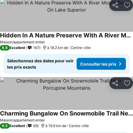
Partager
Aj
Hidden In A Nature Preserve With A River Mouth Beach On Lake Superior
Maison/appartement entier
9,6
Excellent
167
à 18.2 km de : Centre-ville
Sélectionnez des dates pour voir
Consulter les prix
les prix exacts
Partager
Aj
Charming Bungalow On Snowmobile Trail Near Porcupine Mountains
Maison/appartement entier
9,5
Excellent
69
à 19.9 km de : Centre-ville