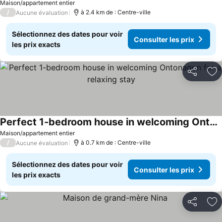
Maison/appartement entier
/
à 2.4 km de : Centre-ville
Aucune évaluation
Sélectionnez des dates pour voir
Consulter les prix
les prix exacts
Partager
Aj
Perfect 1-bedroom house in welcoming Ontonagon for a relaxing stay
Maison/appartement entier
/
à 0.7 km de : Centre-ville
Aucune évaluation
Sélectionnez des dates pour voir
Consulter les prix
les prix exacts
Partager
Aj