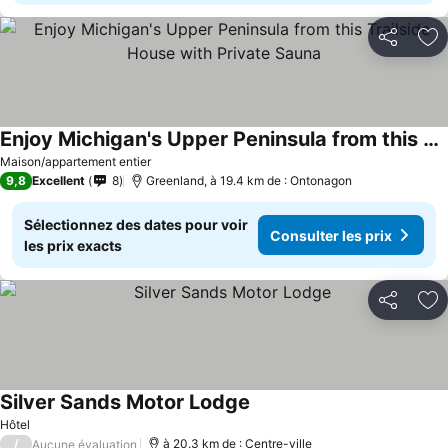
Partager
Aj
Enjoy Michigan's Upper Peninsula from this Trailside House with Private Sauna
Maison/appartement entier
9,8
Excellent
8
Greenland, à 19.4 km de : Ontonagon
Sélectionnez des dates pour voir
Consulter les prix
les prix exacts
Partager
Aj
Silver Sands Motor Lodge
Hôtel
/
à 20.3 km de : Centre-ville
Aucune évaluation