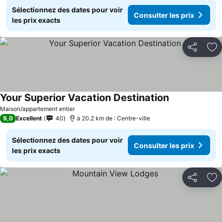
Sélectionnez des dates pour voir
Consulter les prix
les prix exacts
Partager
Aj
Your Superior Vacation Destination
Maison/appartement entier
9,0
Excellent
40
à 20.2 km de : Centre-ville
Sélectionnez des dates pour voir
Consulter les prix
les prix exacts
Partager
Aj