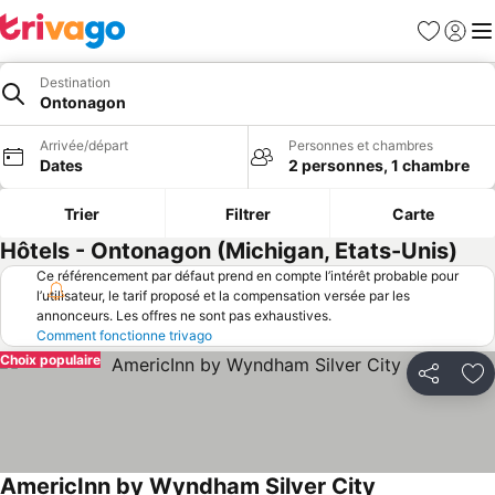
Favoris
Se con
Me
Destination
Ontonagon
Arrivée/départ
Personnes et chambres
Dates
2 personnes, 1 chambre
Trier
Filtrer
Carte
Hôtels - Ontonagon (Michigan, Etats-Unis)
Ce référencement par défaut prend en compte l’intérêt probable pour
l’utilisateur, le tarif proposé et la compensation versée par les
annonceurs. Les offres ne sont pas exhaustives.
Comment fonctionne trivago
Choix populaire
Partager
Aj
AmericInn by Wyndham Silver City