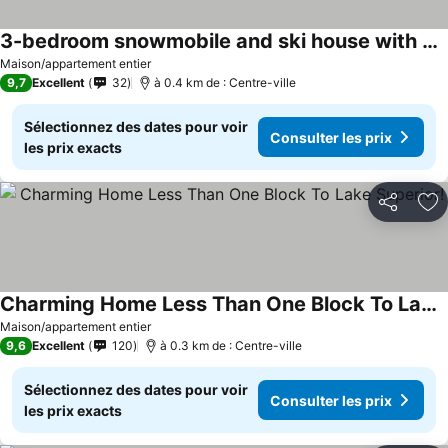
3-bedroom snowmobile and ski house with parking FOUR blocks from trail in town
Maison/appartement entier
9,7
Excellent
32
à 0.4 km de : Centre-ville
Sélectionnez des dates pour voir
Consulter les prix
les prix exacts
Partager
Aj
Charming Home Less Than One Block To Lake Superior!
Maison/appartement entier
9,6
Excellent
120
à 0.3 km de : Centre-ville
Sélectionnez des dates pour voir
Consulter les prix
les prix exacts