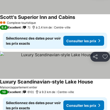
Scott's Superior Inn and Cabins
Complexe touristique
2 Étoiles
9,4
Excellent
7
à 2.4 km de : Centre-ville
Sélectionnez des dates pour voir
Consulter les prix
les prix exacts
Partager
Aj
Luxury Scandinavian-style Lake House
Maison/appartement entier
10
Excellent
610
à 9.3 km de : Centre-ville
Sélectionnez des dates pour voir
Consulter les prix
les prix exacts