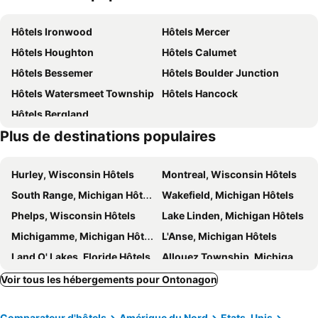
Hôtels Ironwood
Hôtels Mercer
Hôtels Houghton
Hôtels Calumet
Hôtels Bessemer
Hôtels Boulder Junction
Hôtels Watersmeet Township
Hôtels Hancock
Hôtels Bergland
Plus de destinations populaires
Hurley, Wisconsin Hôtels
Montreal, Wisconsin Hôtels
South Range, Michigan Hôtels
Wakefield, Michigan Hôtels
Phelps, Wisconsin Hôtels
Lake Linden, Michigan Hôtels
Michigamme, Michigan Hôtels
L'Anse, Michigan Hôtels
Land O' Lakes, Floride Hôtels
Allouez Township, Michigan Hôtels
Laurium, Michigan Hôtels
Bruce Crossing, Michigan Hôtels
Voir tous les hébergements pour Ontonagon
Marenisco, Michigan Hôtels
Chassell, Michigan Hôtels
Comparateur d'hôtels
Amérique du Nord
Etats-Unis