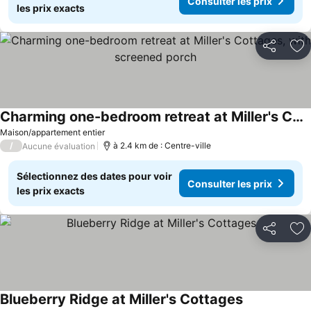
Consulter les prix
les prix exacts
Partager
Aj
Charming one-bedroom retreat at Miller's Cottages, with screened porch
Maison/appartement entier
/
à 2.4 km de : Centre-ville
Aucune évaluation
Sélectionnez des dates pour voir
Consulter les prix
les prix exacts
Partager
Aj
Blueberry Ridge at Miller's Cottages