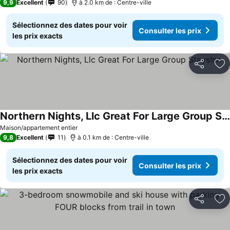
9,9
Excellent
90
à 2.0 km de : Centre-ville
Sélectionnez des dates pour voir
Consulter les prix
les prix exacts
Partager
Aj
Northern Nights, Llc Great For Large Group Stays!nn
Maison/appartement entier
9,8
Excellent
11
à 0.1 km de : Centre-ville
Sélectionnez des dates pour voir
Consulter les prix
les prix exacts
Partager
Aj