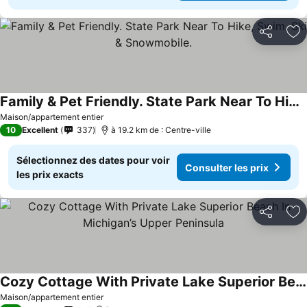
Partager
Aj
Family & Pet Friendly. State Park Near To Hike, Swim, Ski & Snowmobile.
Maison/appartement entier
10
Excellent
337
à 19.2 km de : Centre-ville
Sélectionnez des dates pour voir
Consulter les prix
les prix exacts
Partager
Aj
Cozy Cottage With Private Lake Superior Beach In Michigan’s Upper Peninsula
Maison/appartement entier