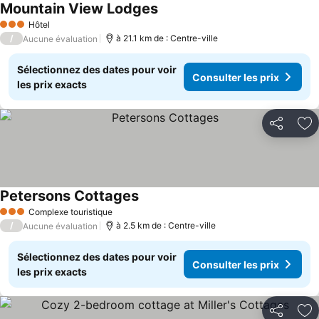
Mountain View Lodges
Hôtel
3 Étoiles
/
à 21.1 km de : Centre-ville
Aucune évaluation
Sélectionnez des dates pour voir
Consulter les prix
les prix exacts
Partager
Aj
Petersons Cottages
Complexe touristique
3 Étoiles
/
à 2.5 km de : Centre-ville
Aucune évaluation
Sélectionnez des dates pour voir
Consulter les prix
les prix exacts
Partager
Aj