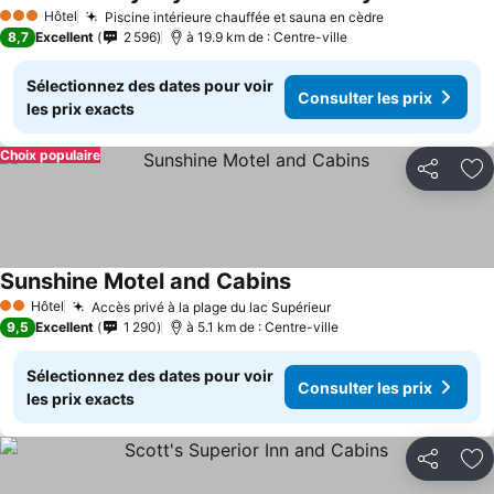
Hôtel
Piscine intérieure chauffée et sauna en cèdre
3 Étoiles
8,7
Excellent
2 596
à 19.9 km de : Centre-ville
Sélectionnez des dates pour voir
Consulter les prix
les prix exacts
Choix populaire
Partager
Aj
Sunshine Motel and Cabins
Hôtel
Accès privé à la plage du lac Supérieur
2 Étoiles
9,5
Excellent
1 290
à 5.1 km de : Centre-ville
Sélectionnez des dates pour voir
Consulter les prix
les prix exacts
Partager
Aj