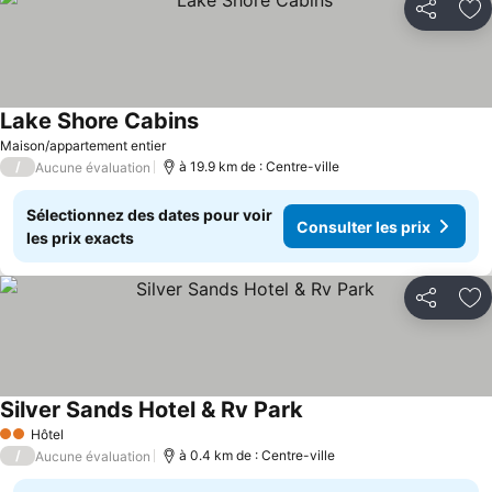
Partager
Aj
Lake Shore Cabins
Maison/appartement entier
/
à 19.9 km de : Centre-ville
Aucune évaluation
Sélectionnez des dates pour voir
Consulter les prix
les prix exacts
Partager
Aj
Silver Sands Hotel & Rv Park
Hôtel
2 Étoiles
/
à 0.4 km de : Centre-ville
Aucune évaluation