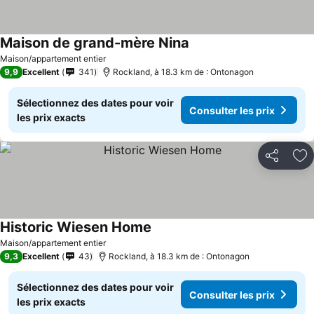
Maison de grand-mère Nina
Maison/appartement entier
9,9
Excellent
341
Rockland, à 18.3 km de : Ontonagon
Sélectionnez des dates pour voir
Consulter les prix
les prix exacts
Partager
Aj
Historic Wiesen Home
Maison/appartement entier
9,3
Excellent
43
Rockland, à 18.3 km de : Ontonagon
Sélectionnez des dates pour voir
Consulter les prix
les prix exacts