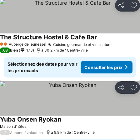
Partager
Aj
The Structure Hostel & Cafe Bar
Auberge de jeunesse
Cuisine gourmande et vins naturels
2 Étoiles
7,8
Bien
173
à 30.2 km de : Centre-ville
Sélectionnez des dates pour voir
Consulter les prix
les prix exacts
Partager
Aj
Yuba Onsen Ryokan
Maison d’hôtes
/
à 9.9 km de : Centre-ville
Aucune évaluation