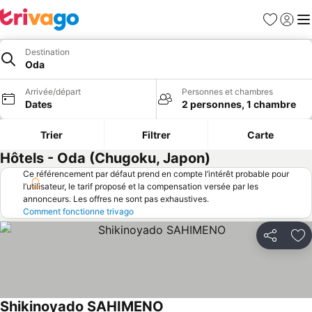
Favoris
Se con
Me
Destination
Oda
Arrivée/départ
Personnes et chambres
Dates
2 personnes, 1 chambre
Trier
Filtrer
Carte
Hôtels - Oda (Chugoku, Japon)
Ce référencement par défaut prend en compte l’intérêt probable pour
l’utilisateur, le tarif proposé et la compensation versée par les
annonceurs. Les offres ne sont pas exhaustives.
Comment fonctionne trivago
Partager
Aj
Shikinoyado SAHIMENO