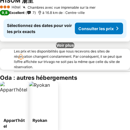
HÏSOM 湯里
Hôtel
Chambres avec vue imprenable sur la mer
3 Étoiles
9,8
Excellent
7
à 16.8 km de : Centre-ville
Sélectionnez des dates pour voir
Consulter les prix
les prix exacts
Voir plus
Les prix et les disponibilités que nous recevons des sites de
réservation changent constamment. Par conséquent, il se peut que
l’offre affichée sur trivago ne soit pas la même que celle du site de
réservation.
Oda : autres hébergements
Appart’hôt
Ryokan
el