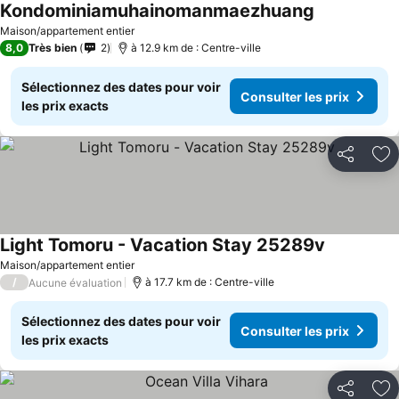
Kondominiamuhainomanmaezhuang
Maison/appartement entier
8,0
Très bien
2
à 12.9 km de : Centre-ville
Sélectionnez des dates pour voir
Consulter les prix
les prix exacts
Partager
Aj
Light Tomoru - Vacation Stay 25289v
Maison/appartement entier
/
à 17.7 km de : Centre-ville
Aucune évaluation
Sélectionnez des dates pour voir
Consulter les prix
les prix exacts
Partager
Aj