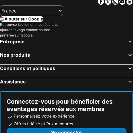
Facebook
Twitter
Insta
Yo
Hiroshima, Chugoku Hôtels
Okayama, Chugoku Hôtels
Onomichi, Chugoku Hôtels
Matsue, Chugoku Hôtels
Ajouter sur Google
Izumo, Chugoku Hôtels
Imabari, Île de Shikoku Hôtels
Retrouvez facilement nos résultats :
ajoutez trivago comme source
Kurashiki, Chugoku Hôtels
Hatsukaichi, Chugoku Hôtels
préférée sur Google.
Fukuyama, Chugoku Hôtels
Tokyo, Kanto Hôtels
Entreprise
Osaka, Kinki Hôtels
Kyoto, Kinki Hôtels
Nos produits
Sapporo, Hokkaido Hôtels
Fukuoka, Île de Kyushu Hôtels
Hakuba, Chubu und Hokuriku Hôtels
Nagoya, Chubu und Hokuriku Hôtels
Conditions et politiques
Naha, Archipel d'Okinawa Hôtels
Assistance
Connectez-vous pour bénéficier des
avantages réservés aux membres
Personnalisez votre expérience
Offres fidélité et Prix membres
Se connecter