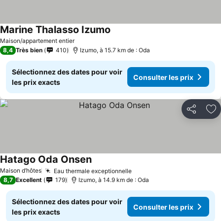
Marine Thalasso Izumo
Maison/appartement entier
8,4
Très bien
410
Izumo, à 15.7 km de : Oda
Sélectionnez des dates pour voir
Consulter les prix
les prix exacts
Partager
Aj
Hatago Oda Onsen
Maison d’hôtes
Eau thermale exceptionnelle
8,7
Excellent
179
Izumo, à 14.9 km de : Oda
Sélectionnez des dates pour voir
Consulter les prix
les prix exacts