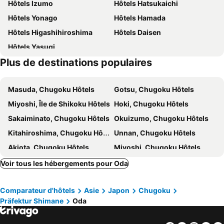
Hôtels Izumo
Hôtels Hatsukaichi
Hôtels Yonago
Hôtels Hamada
Hôtels Higashihiroshima
Hôtels Daisen
Hôtels Yasugi
Plus de destinations populaires
Masuda, Chugoku Hôtels
Gotsu, Chugoku Hôtels
Miyoshi, Île de Shikoku Hôtels
Hoki, Chugoku Hôtels
Sakaiminato, Chugoku Hôtels
Okuizumo, Chugoku Hôtels
Kitahiroshima, Chugoku Hôtels
Unnan, Chugoku Hôtels
Akiota, Chugoku Hôtels
Miyoshi, Chugoku Hôtels
Kumano, Chugoku Hôtels
Onan, Chugoku Hôtels
Voir tous les hébergements pour Oda
Nichinan, Chugoku Hôtels
Kofu, Chugoku Hôtels
Comparateur d'hôtels
Asie
Japon
Chugoku
Misato, Chugoku Hôtels
Inan, Chugoku Hôtels
Präfektur Shimane
Oda
Sera, Chugoku Hôtels
Hiezu, Chugoku Hôtels
Jinsekikogen, Chugoku Hôtels
Niimi, Chugoku Hôtels