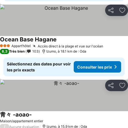
Partager
Aj
Ocean Base Hagane
Appart’hôtel
Accès direct à la plage et vue sur l'océan
3 Étoiles
8,3
Très bien
103
Izumo, à 18.1 km de : Oda
Sélectionnez des dates pour voir
Consulter les prix
les prix exacts
Partager
Aj
青々 -aoao-
Maison/appartement entier
/
Izumo, à 15.9 km de : Oda
Aucune évaluation