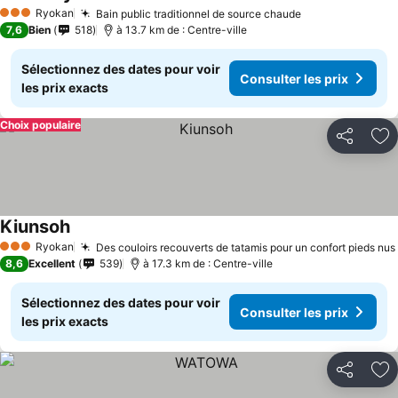
Ryokan
Bain public traditionnel de source chaude
3 Étoiles
7,6
Bien
518
à 13.7 km de : Centre-ville
Sélectionnez des dates pour voir
Consulter les prix
les prix exacts
Choix populaire
Partager
Aj
Kiunsoh
Ryokan
Des couloirs recouverts de tatamis pour un confort pieds nus
3 Étoiles
8,6
Excellent
539
à 17.3 km de : Centre-ville
Sélectionnez des dates pour voir
Consulter les prix
les prix exacts
Partager
Aj