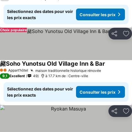
Sélectionnez des dates pour voir
Consulter les prix
les prix exacts
Choix populaire
Partager
Aj
赭Soho Yunotsu Old Village Inn & Bar
Appart’hôtel
maison traditionnelle historique rénovée
2 Étoiles
9,1
Excellent
49
à 17.7 km de : Centre-ville
Sélectionnez des dates pour voir
Consulter les prix
les prix exacts
Partager
Aj