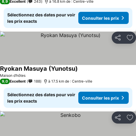
8,9
Excellent
243
à 16.8 km de : Centre-ville
Sélectionnez des dates pour voir
Consulter les prix
les prix exacts
Partager
Aj
Ryokan Masuya (Yunotsu)
Maison d’hôtes
9,0
Excellent
188
à 17.5 km de : Centre-ville
Sélectionnez des dates pour voir
Consulter les prix
les prix exacts
Partager
Aj