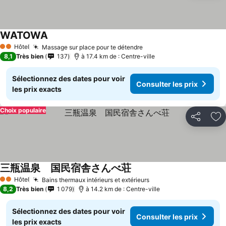
WATOWA
Hôtel
Massage sur place pour te détendre
2 Étoiles
8,1
Très bien
137
à 17.4 km de : Centre-ville
Sélectionnez des dates pour voir
Consulter les prix
les prix exacts
Choix populaire
Partager
Aj
三瓶温泉 国民宿舎さんべ荘
Hôtel
Bains thermaux intérieurs et extérieurs
2 Étoiles
8,2
Très bien
1 079
à 14.2 km de : Centre-ville
Sélectionnez des dates pour voir
Consulter les prix
les prix exacts