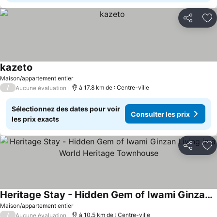
Partager
Aj
kazeto
Maison/appartement entier
/
à 17.8 km de : Centre-ville
Aucune évaluation
Sélectionnez des dates pour voir
Consulter les prix
les prix exacts
Partager
Aj
Heritage Stay - Hidden Gem of Iwami Ginzan Living in a World Heritage Townhouse
Maison/appartement entier
/
à 10.5 km de : Centre-ville
Aucune évaluation