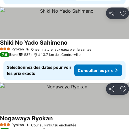
Partager
Aj
Shiki No Yado Sahimeno
Ryokan
Onsen naturel aux eaux bienfaisantes
3 Étoiles
7,6
Bien
537
à 13.7 km de : Centre-ville
Sélectionnez des dates pour voir
Consulter les prix
les prix exacts
Partager
Aj
Nogawaya Ryokan
Ryokan
Cour suikinkutsu enchantée
3 Étoiles