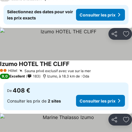
Sélectionnez des dates pour voir
Consulter les prix
les prix exacts
Partager
Aj
Izumo HOTEL THE CLIFF
Hôtel
Sauna privé exclusif avec vue sur la mer
2 Étoiles
9,0
Excellent
183
Izumo, à 18.3 km de : Oda
408 €
De
Consulter les prix de
2 sites
Consulter les prix
Partager
Aj