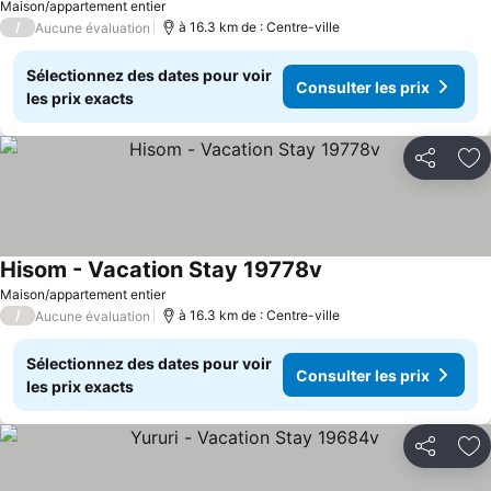
Maison/appartement entier
/
à 16.3 km de : Centre-ville
Aucune évaluation
Sélectionnez des dates pour voir
Consulter les prix
les prix exacts
Partager
Aj
Hisom - Vacation Stay 19778v
Maison/appartement entier
/
à 16.3 km de : Centre-ville
Aucune évaluation
Sélectionnez des dates pour voir
Consulter les prix
les prix exacts
Partager
Aj