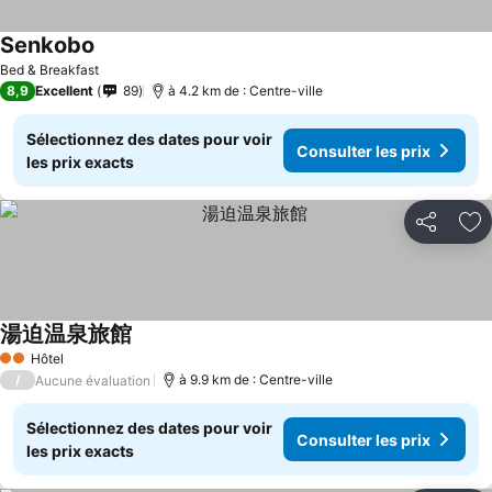
Senkobo
Bed & Breakfast
8,9
Excellent
89
à 4.2 km de : Centre-ville
Sélectionnez des dates pour voir
Consulter les prix
les prix exacts
Partager
Aj
湯迫温泉旅館
Hôtel
2 Étoiles
/
à 9.9 km de : Centre-ville
Aucune évaluation
Sélectionnez des dates pour voir
Consulter les prix
les prix exacts