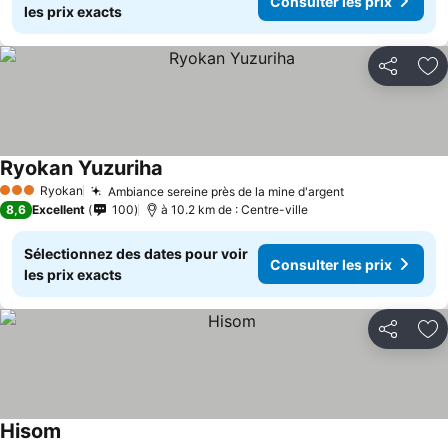
Consulter les prix
les prix exacts
Partager
Aj
Ryokan Yuzuriha
Ryokan
Ambiance sereine près de la mine d'argent
3 Étoiles
8,6
Excellent
100
à 10.2 km de : Centre-ville
Sélectionnez des dates pour voir
Consulter les prix
les prix exacts
Partager
Aj
Hisom