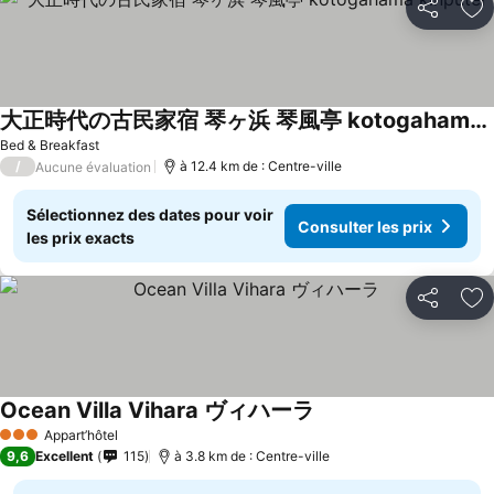
Partager
Aj
大正時代の古民家宿 琴ヶ浜 琴風亭 kotogahama kinputei
Bed & Breakfast
/
à 12.4 km de : Centre-ville
Aucune évaluation
Sélectionnez des dates pour voir
Consulter les prix
les prix exacts
Partager
Aj
Ocean Villa Vihara ヴィハーラ
Appart’hôtel
3 Étoiles
9,6
Excellent
115
à 3.8 km de : Centre-ville