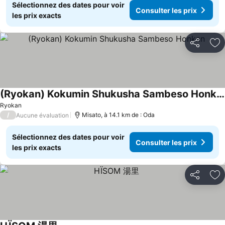
Sélectionnez des dates pour voir
Consulter les prix
les prix exacts
Partager
Aj
(Ryokan) Kokumin Shukusha Sambeso Honkan
Ryokan
/
Misato, à 14.1 km de : Oda
Aucune évaluation
Sélectionnez des dates pour voir
Consulter les prix
les prix exacts
Partager
Aj