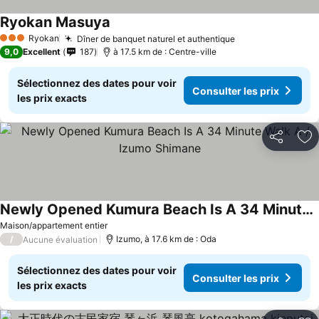
Ryokan Masuya
Ryokan
Dîner de banquet naturel et authentique
3 Étoiles
9,0
Excellent
187
à 17.5 km de : Centre-ville
Sélectionnez des dates pour voir
Consulter les prix
les prix exacts
Partager
Aj
Newly Opened Kumura Beach Is A 34 Minute Walk A / Izumo Shimane
Maison/appartement entier
/
Izumo, à 17.6 km de : Oda
Aucune évaluation
Sélectionnez des dates pour voir
Consulter les prix
les prix exacts