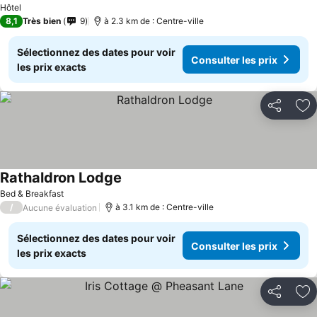
Hôtel
8,1
Très bien
9
à 2.3 km de : Centre-ville
Sélectionnez des dates pour voir
Consulter les prix
les prix exacts
Partager
Aj
Rathaldron Lodge
Bed & Breakfast
/
à 3.1 km de : Centre-ville
Aucune évaluation
Sélectionnez des dates pour voir
Consulter les prix
les prix exacts
Partager
Aj