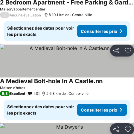
2 Bedroom Apartment - Free Parking & Garden
Maison/appartement entier
/
à 10.1 km de : Centre-ville
Aucune évaluation
Sélectionnez des dates pour voir
Consulter les prix
les prix exacts
Partager
Aj
A Medieval Bolt-hole In A Castle.nn
Maison d’hôtes
9,3
Excellent
40
à 6.3 km de : Centre-ville
Sélectionnez des dates pour voir
Consulter les prix
les prix exacts
Partager
Aj