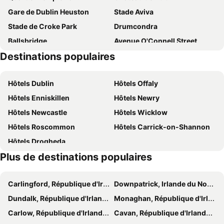
Gare de Dublin Heuston
Stade Aviva
Tom Blake House
Athboy Central
Stade de Croke Park
Drumcondra
Darnley Lodge Hotel
Nannys
Ballsbridge
Avenue O'Connell Street
Destinations populaires
Cathédrale Saint Patrick
St Patrick's Day
3Arena
Société Royale de Dublin (RDS)
Hôtels Dublin
Hôtels Offaly
Gare de Connolly
St Stephen's Green
Hôtels Enniskillen
Hôtels Newry
Centre Commercial Stephens Green
Port de Dublin
Hôtels Newcastle
Hôtels Wicklow
Trinity College Library
Harcourt Street
Hôtels Roscommon
Hôtels Carrick-on-Shannon
Colline de Tara
Trim Castle
Hôtels Drogheda
Spirits of Meath Festival
Brú na Bóinne
Plus de destinations populaires
Tayto Park
Funtasia Waterpark
Monasterboice
St Peter's Roman Catholic Church
Carlingford, République d'Irlande Hôtels
Downpatrick, Irlande du Nord Hôtels
Sandermans New Europe
Whelan's
Dundalk, République d'Irlande Hôtels
Monaghan, République d'Irlande Hôtels
Distillerie Jameson
Olympia Theatre
Carlow, République d'Irlande Hôtels
Cavan, République d'Irlande Hôtels
Baldonnell
Francis Street