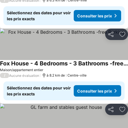
/
à 6.3 km de : Centre-ville
Aucune évaluation
Sélectionnez des dates pour voir
Consulter les prix
les prix exacts
Partager
Aj
Fox House - 4 Bedrooms - 3 Bathrooms -free Parking
Maison/appartement entier
/
à 8.2 km de : Centre-ville
Aucune évaluation
Sélectionnez des dates pour voir
Consulter les prix
les prix exacts
Partager
Aj