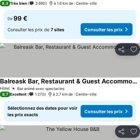
8,3
Très bien
3 690
à 1.6 km de : Centre-ville
99 €
De
Consulter les prix de
7 sites
Consulter les prix
Partager
Aj
Balreask Bar, Restaurant & Guest Accommodation
Hôtel
Bar animé avec spectacles
8,7
Excellent
1 270
à 2.7 km de : Centre-ville
Sélectionnez des dates pour voir
Consulter les prix
les prix exacts
Partager
Aj