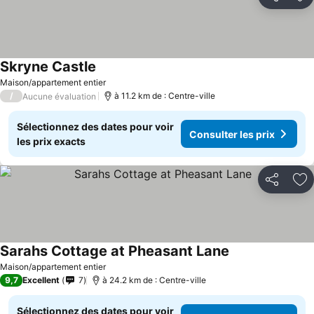
Partager
Aj
Skryne Castle
Maison/appartement entier
/
à 11.2 km de : Centre-ville
Aucune évaluation
Sélectionnez des dates pour voir
Consulter les prix
les prix exacts
Partager
Aj
Sarahs Cottage at Pheasant Lane
Maison/appartement entier
9,7
Excellent
7
à 24.2 km de : Centre-ville
Sélectionnez des dates pour voir