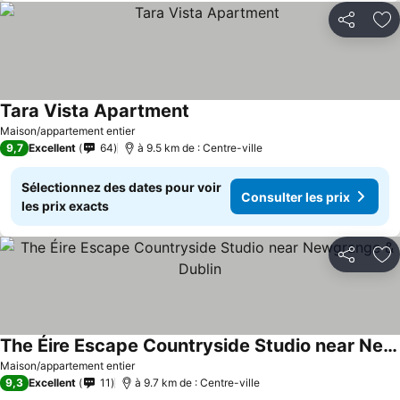
Partager
Aj
Tara Vista Apartment
Maison/appartement entier
9,7
Excellent
64
à 9.5 km de : Centre-ville
Sélectionnez des dates pour voir
Consulter les prix
les prix exacts
Partager
Aj
The Éire Escape Countryside Studio near Newgrange & Dublin
Maison/appartement entier
9,3
Excellent
11
à 9.7 km de : Centre-ville