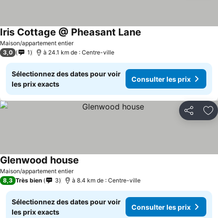
Iris Cottage @ Pheasant Lane
Maison/appartement entier
3,0
1
à 24.1 km de : Centre-ville
Sélectionnez des dates pour voir
Consulter les prix
les prix exacts
Partager
Aj
Glenwood house
Maison/appartement entier
8,3
Très bien
3
à 8.4 km de : Centre-ville
Sélectionnez des dates pour voir
Consulter les prix
les prix exacts