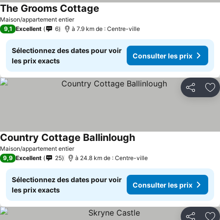
The Grooms Cottage
Maison/appartement entier
9,1
Excellent
6
à 7.9 km de : Centre-ville
Sélectionnez des dates pour voir
Consulter les prix
les prix exacts
Partager
Aj
Country Cottage Ballinlough
Maison/appartement entier
9,9
Excellent
25
à 24.8 km de : Centre-ville
Sélectionnez des dates pour voir
Consulter les prix
les prix exacts