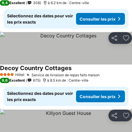
9,4
Excellent
308
à 6.2 km de : Centre-ville
Sélectionnez des dates pour voir
Consulter les prix
les prix exacts
Partager
Aj
Decoy Country Cottages
Hôtel
Service de livraison de repas faits maison
4 Étoiles
9,6
Excellent
675
à 8.5 km de : Centre-ville
Sélectionnez des dates pour voir
Consulter les prix
les prix exacts
Partager
Aj