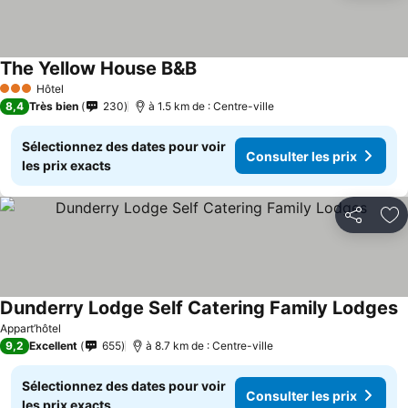
The Yellow House B&B
Hôtel
3 Étoiles
8,4
Très bien
230
à 1.5 km de : Centre-ville
Sélectionnez des dates pour voir
Consulter les prix
les prix exacts
Partager
Aj
Dunderry Lodge Self Catering Family Lodges
Appart’hôtel
9,2
Excellent
655
à 8.7 km de : Centre-ville
Sélectionnez des dates pour voir
Consulter les prix
les prix exacts