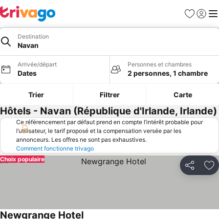
Favoris
Se con
Me
Destination
Navan
Arrivée/départ
Personnes et chambres
Dates
2 personnes, 1 chambre
Trier
Filtrer
Carte
Hôtels - Navan (République d'Irlande, Irlande)
Ce référencement par défaut prend en compte l’intérêt probable pour
l’utilisateur, le tarif proposé et la compensation versée par les
annonceurs. Les offres ne sont pas exhaustives.
Comment fonctionne trivago
Choix populaire
Partager
Aj
Newgrange Hotel