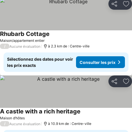
Partager
Aj
Rhubarb Cottage
Maison/appartement entier
/
à 2.3 km de : Centre-ville
Aucune évaluation
Sélectionnez des dates pour voir
Consulter les prix
les prix exacts
Partager
Aj
A castle with a rich heritage
Maison d’hôtes
/
à 10.9 km de : Centre-ville
Aucune évaluation