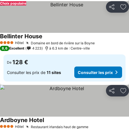
Choix populaire
Partager
Aj
Bellinter House
Hôtel
Domaine en bord de rivière sur la Boyne
4 Étoiles
8,6
Excellent
4 223
à 6.3 km de : Centre-ville
128 €
De
Consulter les prix de
11 sites
Consulter les prix
Partager
Aj
Ardboyne Hotel
Hôtel
Restaurant irlandais haut de gamme
4 Étoiles