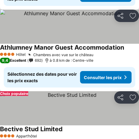
Partager
Aj
Athlumney Manor Guest Accommodation
Hôtel
Chambres avec vue sur le château
4 Étoiles
9,4
Excellent
692
à 0.8 km de : Centre-ville
Sélectionnez des dates pour voir
Consulter les prix
les prix exacts
Choix populaire
Partager
Aj
Bective Stud Limited
Appart’hôtel
4 Étoiles