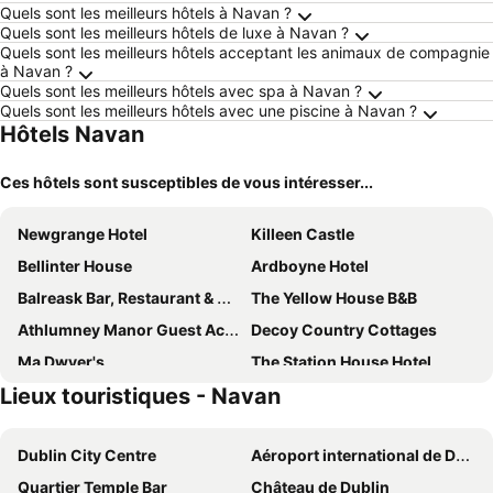
Quels sont les meilleurs hôtels à Navan ?
Quels sont les meilleurs hôtels de luxe à Navan ?
Quels sont les meilleurs hôtels acceptant les animaux de compagnie
à Navan ?
Quels sont les meilleurs hôtels avec spa à Navan ?
Quels sont les meilleurs hôtels avec une piscine à Navan ?
Hôtels Navan
Ces hôtels sont susceptibles de vous intéresser...
Newgrange Hotel
Killeen Castle
Bellinter House
Ardboyne Hotel
Balreask Bar, Restaurant & Guest Accommodation
The Yellow House B&B
Athlumney Manor Guest Accommodation
Decoy Country Cottages
Ma Dwyer's
The Station House Hotel
Lieux touristiques - Navan
Rock Farm Slane - Limehouse
Tankardstown House
Conyngham Arms Hotel
Knightsbrook Hotel & Golf Resort
Dublin City Centre
Aéroport international de Dublin
Woodview Lodge
Trim Castle Hotel
Quartier Temple Bar
Château de Dublin
Castle Arch Hotel
Headfort Arms Hotel