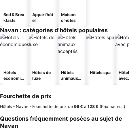
Bed & Brea
Appart’hôt
Maison
kfasts
el
d’hôtes
Navan : catégories d’hôtels populaires
Hôtels
Hôtels de
Hôtels
Hôtels spa
Hôte
économiq
luxe
animaux
avec
ues
acceptés
park
Fourchette de prix
Hôtels - Navan -
Fourchette de prix
de
‎99 €
à
‎128 €
(Prix par nuit)
Questions fréquemment posées au sujet de
Navan