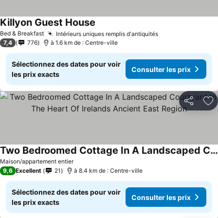
Killyon Guest House
Bed & Breakfast
Intérieurs uniques remplis d'antiquités
7,4
776
à 1.6 km de : Centre-ville
Sélectionnez des dates pour voir
Consulter les prix
les prix exacts
Partager
Aj
Two Bedroomed Cottage In A Landscaped Courtyard In The Heart Of Irelands Ancient East Region
Maison/appartement entier
9,6
Excellent
21
à 8.4 km de : Centre-ville
Sélectionnez des dates pour voir
Consulter les prix
les prix exacts