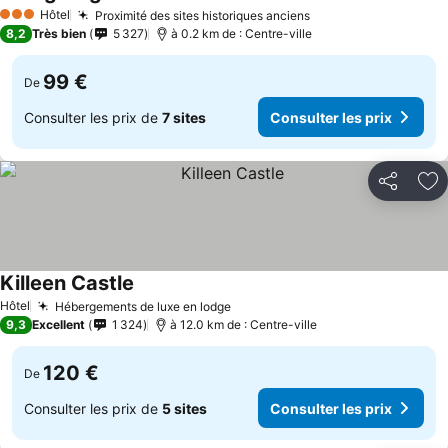
Hôtel
Proximité des sites historiques anciens
3 Étoiles
8,2
Très bien
5 327
à 0.2 km de : Centre-ville
99 €
De
Consulter les prix de
7 sites
Consulter les prix
Partager
Aj
Killeen Castle
Hôtel
Hébergements de luxe en lodge
9,3
Excellent
1 324
à 12.0 km de : Centre-ville
120 €
De
Consulter les prix de
5 sites
Consulter les prix