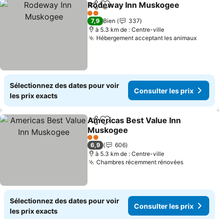
Rodeway Inn Muskogee
Partager
Ajouter à mes favoris
Co
2 Étoiles
7,9
Bien
337
à 5.3 km de : Centre-ville
Hébergement acceptant les animaux
Consul
Sélectionnez des dates pour voir
Consulter les prix
les prix exacts
Americas Best Value Inn
Partager
Ajouter à mes favoris
Muskogee
Consulter les prix
2 Étoiles
6,9
606
à 5.3 km de : Centre-ville
Chambres récemment rénovées
Consulter
Sélectionnez des dates pour voir
Consulter les prix
les prix exacts