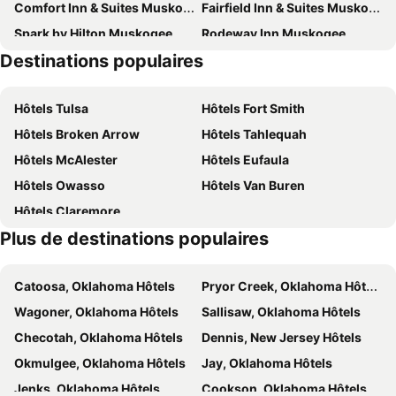
Comfort Inn & Suites Muskogee
Fairfield Inn & Suites Muskogee
Spark by Hilton Muskogee, OK
Rodeway Inn Muskogee
Destinations populaires
Motel 6 Muskogee
Hotel Muskogee OK - Hwy 62
SureStay by Best Western Muskogee
Tiny House
Hôtels Tulsa
Hôtels Fort Smith
Hôtels Broken Arrow
Hôtels Tahlequah
Hôtels McAlester
Hôtels Eufaula
Hôtels Owasso
Hôtels Van Buren
Hôtels Claremore
Plus de destinations populaires
Catoosa, Oklahoma Hôtels
Pryor Creek, Oklahoma Hôtels
Wagoner, Oklahoma Hôtels
Sallisaw, Oklahoma Hôtels
Checotah, Oklahoma Hôtels
Dennis, New Jersey Hôtels
Okmulgee, Oklahoma Hôtels
Jay, Oklahoma Hôtels
Jenks, Oklahoma Hôtels
Cookson, Oklahoma Hôtels