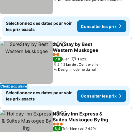
Cons
Sélectionnez des dates pour voir
Consulter les prix
les prix exacts
SureStay by Best
Partager
Ajouter à mes favoris
Western Muskogee
Consulter les prix
2 Étoiles
7,8
Bien
1 623
à 4.1 km de : Centre-ville
Design moderne du hall
Consulter les pr
Choix populaire
Sélectionnez des dates pour voir
Consulter les prix
les prix exacts
Holiday Inn Express &
Partager
Ajouter à mes favoris
Suites Muskogee By Ihg
Consulter les prix
3 Étoiles
8,4
Très bien
2 449