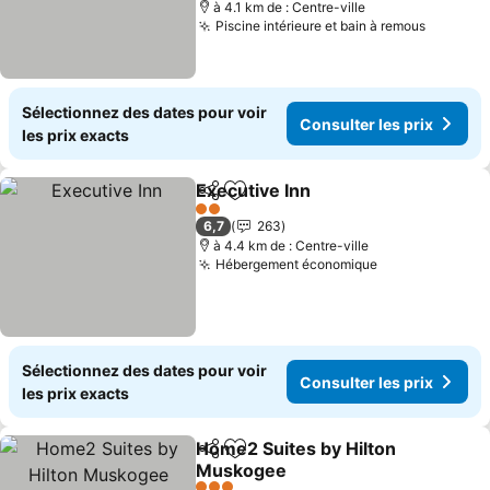
à 4.1 km de : Centre-ville
Piscine intérieure et bain à remous
Consulte
Sélectionnez des dates pour voir
Consulter les prix
les prix exacts
Executive Inn
Partager
Ajouter à mes favoris
Consulter les
2 Étoiles
6,7
263
à 4.4 km de : Centre-ville
Hébergement économique
Consulter les 
Sélectionnez des dates pour voir
Consulter les prix
les prix exacts
Home2 Suites by Hilton
Partager
Ajouter à mes favoris
Muskogee