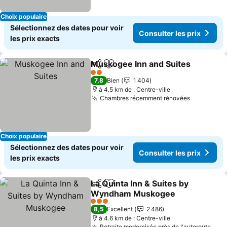
Choix populaire
Sélectionnez des dates pour voir
Consulter les prix
les prix exacts
Muskogee Inn and Suites
Partager
Ajouter à mes favoris
C
2 Étoiles
7,8
Bien
1 404
à 4.5 km de : Centre-ville
Chambres récemment rénovées
Consulter
Choix populaire
Sélectionnez des dates pour voir
Consulter les prix
les prix exacts
La Quinta Inn & Suites by
Partager
Ajouter à mes favoris
Wyndham Muskogee
Consulter les prix
3 Étoiles
8,5
Excellent
2 486
à 4.6 km de : Centre-ville
Retraite modernisée près de l'autoroute