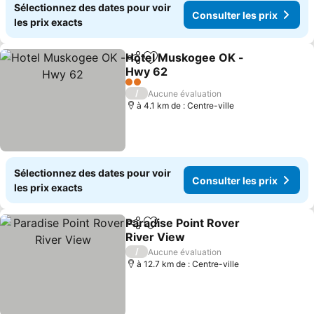
Sélectionnez des dates pour voir
Consulter les prix
les prix exacts
Hotel Muskogee OK -
Partager
Ajouter à mes favoris
Hwy 62
Consulter les prix
2 Étoiles
/
Aucune évaluation
à 4.1 km de : Centre-ville
Sélectionnez des dates pour voir
Consulter les prix
les prix exacts
Paradise Point Rover
Partager
Ajouter à mes favoris
River View
Consulter les prix
/
Aucune évaluation
à 12.7 km de : Centre-ville