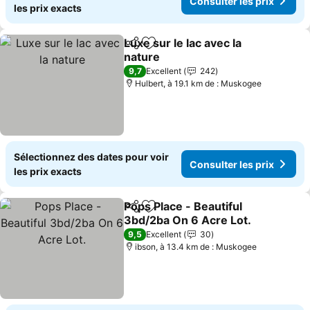
Consulter les prix
les prix exacts
Luxe sur le lac avec la
Partager
Ajouter à mes favoris
nature
Consulter les prix
9,7
Excellent
242
Hulbert, à 19.1 km de : Muskogee
Sélectionnez des dates pour voir
Consulter les prix
les prix exacts
Pops Place - Beautiful
Partager
Ajouter à mes favoris
3bd/2ba On 6 Acre Lot.
Consulter les prix
9,5
Excellent
30
ibson, à 13.4 km de : Muskogee