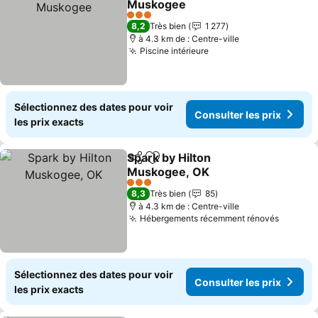
Muskogee
Consulter les prix
3 Étoiles
8,2
Très bien
1 277
à 4.3 km de : Centre-ville
Piscine intérieure
Consulter les prix
Sélectionnez des dates pour voir
Consulter les prix
les prix exacts
Spark by Hilton
Partager
Ajouter à mes favoris
Muskogee, OK
Consulter les prix
3 Étoiles
8,3
Très bien
85
à 4.3 km de : Centre-ville
Hébergements récemment rénovés
Consult
Sélectionnez des dates pour voir
Consulter les prix
les prix exacts