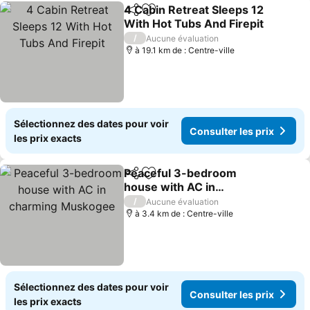
4 Cabin Retreat Sleeps 12
Partager
Ajouter à mes favoris
With Hot Tubs And Firepit
Consulter les prix
/
Aucune évaluation
à 19.1 km de : Centre-ville
Sélectionnez des dates pour voir
Consulter les prix
les prix exacts
Peaceful 3-bedroom
Partager
Ajouter à mes favoris
house with AC in
charming Muskogee
Consulter les prix
/
Aucune évaluation
à 3.4 km de : Centre-ville
Sélectionnez des dates pour voir
Consulter les prix
les prix exacts