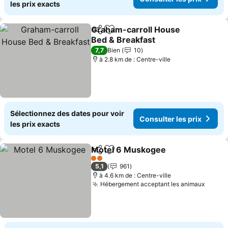
les prix exacts
Graham-carroll House
Partager
Ajouter à mes favoris
Bed & Breakfast
Consulter les prix
7,7
Bien
10
à 2.8 km de : Centre-ville
Sélectionnez des dates pour voir
Consulter les prix
les prix exacts
Motel 6 Muskogee
Partager
Ajouter à mes favoris
Consult
2 Étoiles
5,1
961
à 4.6 km de : Centre-ville
Hébergement acceptant les animaux
Consul