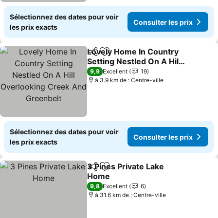
Sélectionnez des dates pour voir
Consulter les prix
les prix exacts
Lovely Home In Country
Partager
Ajouter à mes favoris
Setting Nestled On A Hill
Overlooking Creek And
Consulter les prix
9,9
Excellent
19
Greenbelt
à 3.9 km de : Centre-ville
Sélectionnez des dates pour voir
Consulter les prix
les prix exacts
3 Pines Private Lake
Partager
Ajouter à mes favoris
Home
Consulter les prix
9,8
Excellent
6
à 31.6 km de : Centre-ville