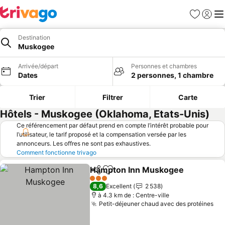
Favoris
Se con
Me
Destination
Muskogee
Arrivée/départ
Personnes et chambres
Dates
2 personnes, 1 chambre
Trier
Filtrer
Carte
Hôtels - Muskogee (Oklahoma, Etats-Unis)
Ce référencement par défaut prend en compte l’intérêt probable pour
l’utilisateur, le tarif proposé et la compensation versée par les
annonceurs. Les offres ne sont pas exhaustives.
Comment fonctionne trivago
Hampton Inn Muskogee
Partager
Ajouter à mes favoris
Co
3 Étoiles
8,6
Excellent
2 538
à 4.3 km de : Centre-ville
Petit-déjeuner chaud avec des protéines
Con