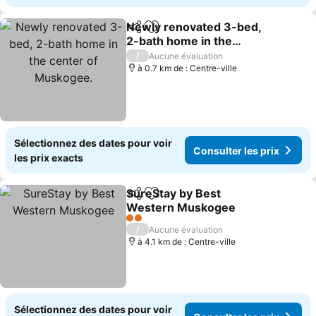
Newly renovated 3-bed,
Partager
Ajouter à mes favoris
2-bath home in the
center of Muskogee.
Consulter les prix
/
Aucune évaluation
à 0.7 km de : Centre-ville
Sélectionnez des dates pour voir
Consulter les prix
les prix exacts
SureStay by Best
Partager
Ajouter à mes favoris
Western Muskogee
Consulter les prix
2 Étoiles
/
Aucune évaluation
à 4.1 km de : Centre-ville
Sélectionnez des dates pour voir