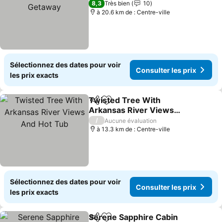
Getaway
Consulter les prix
8,3
Très bien
10
à 20.6 km de : Centre-ville
Sélectionnez des dates pour voir
Consulter les prix
les prix exacts
Twisted Tree With
Partager
Ajouter à mes favoris
Arkansas River Views
And Hot Tub
Consulter les prix
/
Aucune évaluation
à 13.3 km de : Centre-ville
Sélectionnez des dates pour voir
Consulter les prix
les prix exacts
Serene Sapphire Cabin
Partager