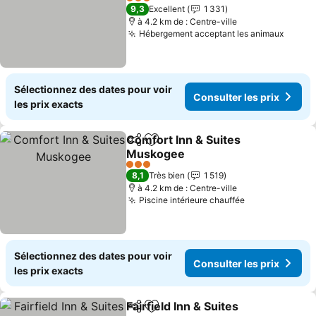
Consulter les prix
3 Étoiles
9,3
Excellent
1 331
à 4.2 km de : Centre-ville
Hébergement acceptant les animaux
Consul
Sélectionnez des dates pour voir
Consulter les prix
les prix exacts
Comfort Inn & Suites
Partager
Ajouter à mes favoris
Muskogee
Consulter les prix
3 Étoiles
8,1
Très bien
1 519
à 4.2 km de : Centre-ville
Piscine intérieure chauffée
Consulter les
Sélectionnez des dates pour voir
Consulter les prix
les prix exacts
Fairfield Inn & Suites
Partager
Ajouter à mes favoris