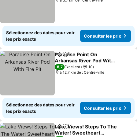
à 3.7 km de : Centre-ville
Sélectionnez des dates pour voir
Consulter les prix
les prix exacts
Paradise Point On
Partager
Ajouter à mes favoris
Arkansas River Pod With
Fire Pit
Consulter les prix
8,7
Excellent
10
à 12.7 km de : Centre-ville
Sélectionnez des dates pour voir
Consulter les prix
les prix exacts
Lake Views! Steps To The
Partager
Ajouter à mes favoris
Water! Sweetheart