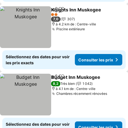
Knights Inn Muskogee
Partager
Ajouter à mes favoris
Cons
2 Étoiles
7,0
307
à 4.2 km de : Centre-ville
Piscine extérieure
Consulter les prix
Sélectionnez des dates pour voir
Consulter les prix
les prix exacts
Budget Inn Muskogee
Partager
Ajouter à mes favoris
Cons
8,2
Très bien
1 042
à 4.1 km de : Centre-ville
Chambres récemment rénovées
Consulter
Sélectionnez des dates pour voir
Consulter les prix