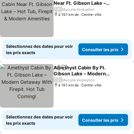
Ajouter à mes favoris
Near Ft. Gibson Lake –
Hot Tub, Firepit & Modern
Consulter les prix
/
Aucune évaluation
Amenities
à 19.1 km de : Centre-ville
Sélectionnez des dates pour voir
Consulter les prix
les prix exacts
Amethyst Cabin By Ft.
Partager
Ajouter à mes favoris
Gibson Lake – Modern
Getaway With Firepit. Hot
Consulter les prix
/
Aucune évaluation
Tub Coming!
à 19.1 km de : Centre-ville
Sélectionnez des dates pour voir
Consulter les prix
les prix exacts