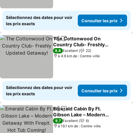
Sélectionnez des dates pour voir
Consulter les prix
les prix exacts
The Cottonwood On
Partager
Ajouter à mes favoris
Country Club- Freshly
Updated Getaway!
Consulter les prix
9,8
Excellent
22
à 4.6 km de : Centre-ville
Sélectionnez des dates pour voir
Consulter les prix
les prix exacts
Emerald Cabin By Ft.
Partager
Ajouter à mes favoris
Gibson Lake – Modern
Getaway With Firepit. Hot
Consulter les prix
9,7
Excellent
6
Tub Coming!
à 19.1 km de : Centre-ville