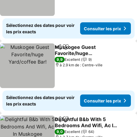
Sélectionnez des dates pour voir
Consulter les prix
les prix exacts
Muskogee Guest
Partager
Ajouter à mes favoris
Favorite/huge
Yard/coffee Bar!
Consulter les prix
9,9
Excellent
9
à 2.9 km de : Centre-ville
Sélectionnez des dates pour voir
Consulter les prix
les prix exacts
Delightful B&b With 5
Partager
Ajouter à mes favoris
Bedrooms And Wifi, Ac In
Muskogee
Consulter les prix
9,0
Excellent
64