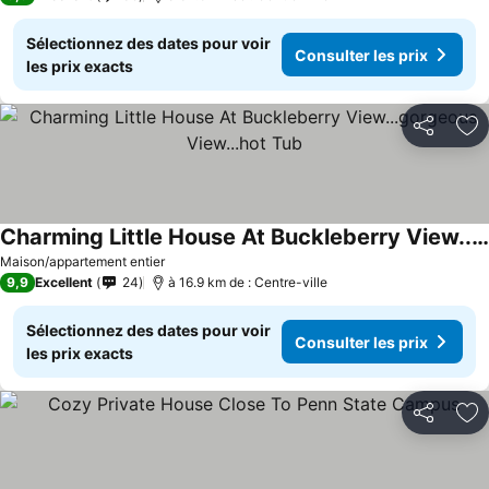
Sélectionnez des dates pour voir
Consulter les prix
les prix exacts
Partager
Aj
Charming Little House At Buckleberry View...gorgeous View...hot Tub
Consulter les prix
Maison/appartement entier
9,9
Excellent
24
à 16.9 km de : Centre-ville
Sélectionnez des dates pour voir
Consulter les prix
les prix exacts
Partager
Aj