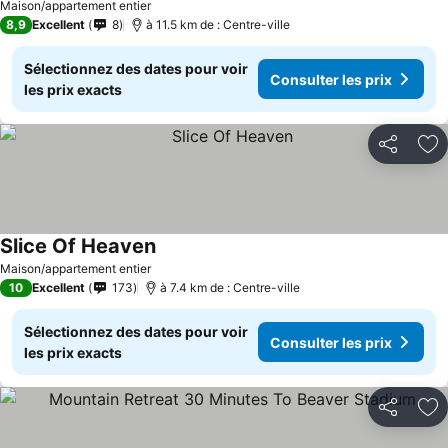
Maison/appartement entier
8,9
Excellent
8
à 11.5 km de : Centre-ville
Sélectionnez des dates pour voir
Consulter les prix
les prix exacts
Partager
Aj
Slice Of Heaven
Consulter les prix
Maison/appartement entier
10
Excellent
173
à 7.4 km de : Centre-ville
Sélectionnez des dates pour voir
Consulter les prix
les prix exacts
Partager
Aj