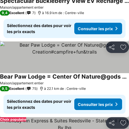
Spectacular Buckleberry View EV Recharge Hot Tub Fireplace Jacuzzi
Consulter les prix
Maison/appartement entier
9,4
Excellent
7
à 16.9 km de : Centre-ville
Sélectionnez des dates pour voir
Consulter les prix
les prix exacts
Partager
Aj
Bear Paw Lodge = Center Of Nature@gods Creation#campfire+fun&trails
Consulter les prix
Maison/appartement entier
9,5
Excellent
75
à 22.1 km de : Centre-ville
Sélectionnez des dates pour voir
Consulter les prix
les prix exacts
Choix populaire
Partager
Aj