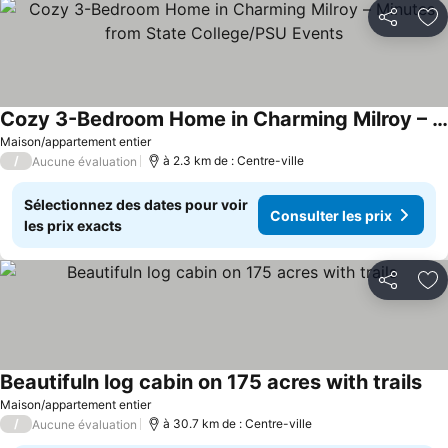
Partager
Aj
Cozy 3-Bedroom Home in Charming Milroy – Minutes from State College/PSU Events
Consulter les prix
Maison/appartement entier
/
à 2.3 km de : Centre-ville
Aucune évaluation
Sélectionnez des dates pour voir
Consulter les prix
les prix exacts
Partager
Aj
Beautifuln log cabin on 175 acres with trails
Con
Maison/appartement entier
/
à 30.7 km de : Centre-ville
Aucune évaluation