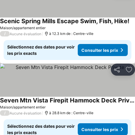
Scenic Spring Mills Escape Swim, Fish, Hike!
Co
Maison/appartement entier
/
à 12.3 km de : Centre-ville
Aucune évaluation
Sélectionnez des dates pour voir
Consulter les prix
les prix exacts
Partager
Aj
Seven Mtn Vista Firepit Hammock Deck Private
Consulter les prix
Maison/appartement entier
/
à 28.8 km de : Centre-ville
Aucune évaluation
Sélectionnez des dates pour voir
Consulter les prix
les prix exacts