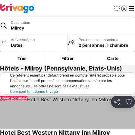
Favoris
Se con
Me
Destination
Milroy
Arrivée/départ
Personnes et chambres
Dates
2 personnes, 1 chambre
Trier
Filtrer
Carte
Hôtels - Milroy (Pennsylvanie, Etats-Unis)
Ce référencement par défaut prend en compte l’intérêt probable pour
l’utilisateur, le tarif proposé et la compensation versée par les
annonceurs. Les offres ne sont pas exhaustives.
Comment fonctionne trivago
Choix populaire
Partager
Aj
Hotel Best Western Nittany Inn Milroy