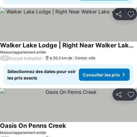
Partager
Aj
Walker Lake Lodge | Right Near Walker Lake + Hot Tub!
Consulter les prix
Maison/appartement entier
/
à 36.3 km de : Centre-ville
Aucune évaluation
Sélectionnez des dates pour voir
Consulter les prix
les prix exacts
Partager
Aj
Oasis On Penns Creek
Consulter les prix
Maison/appartement entier