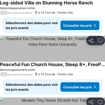
Log-sided Villa on Stunning Horse Ranch
Consult
Maison/appartement entier
/
à 14.3 km de : Centre-ville
Aucune évaluation
Sélectionnez des dates pour voir
Consulter les prix
les prix exacts
Partager
Aj
Peaceful Fun Church House, Sleep 8+, FreeParking, 19 miles Penn State University
Consulter les prix
Maison/appartement entier
/
à 14.3 km de : Centre-ville
Aucune évaluation
Sélectionnez des dates pour voir
Consulter les prix
les prix exacts
Partager
Aj