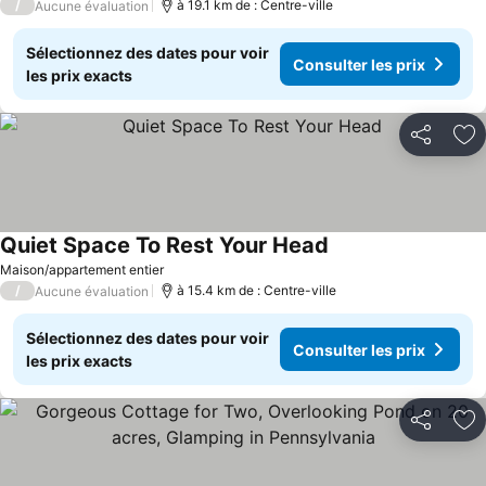
/
à 19.1 km de : Centre-ville
Aucune évaluation
Sélectionnez des dates pour voir
Consulter les prix
les prix exacts
Partager
Aj
Quiet Space To Rest Your Head
Consulter les prix
Maison/appartement entier
/
à 15.4 km de : Centre-ville
Aucune évaluation
Sélectionnez des dates pour voir
Consulter les prix
les prix exacts
Partager
Aj