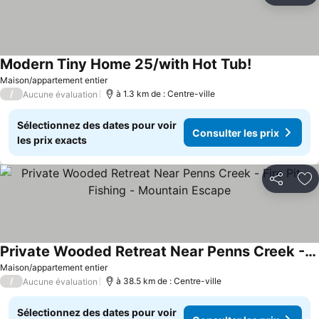
Modern Tiny Home 25/with Hot Tub!
Consulter le
Maison/appartement entier
/
à 1.3 km de : Centre-ville
Aucune évaluation
Sélectionnez des dates pour voir
Consulter les prix
les prix exacts
Partager
Aj
Private Wooded Retreat Near Penns Creek - Fire Pit - Fishing - Mountain Escape
Consulter les prix
Maison/appartement entier
/
à 38.5 km de : Centre-ville
Aucune évaluation
Sélectionnez des dates pour voir