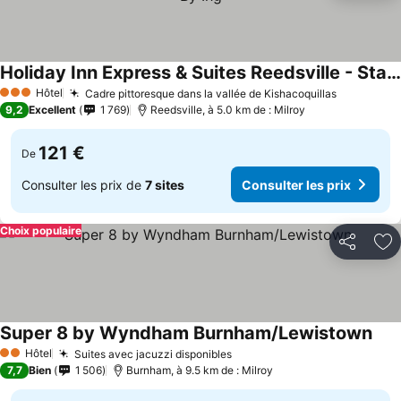
Holiday Inn Express & Suites Reedsville - State Coll Area By Ihg
Consulter les prix
Hôtel
Cadre pittoresque dans la vallée de Kishacoquillas
Consulter
3 Étoiles
9,2
Excellent
1 769
Reedsville, à 5.0 km de : Milroy
121 €
De
Consulter les prix de
7 sites
Consulter les prix
Choix populaire
Partager
Aj
Super 8 by Wyndham Burnham/Lewistown
Cons
Hôtel
Suites avec jacuzzi disponibles
Consulter les prix
2 Étoiles
7,7
Bien
1 506
Burnham, à 9.5 km de : Milroy