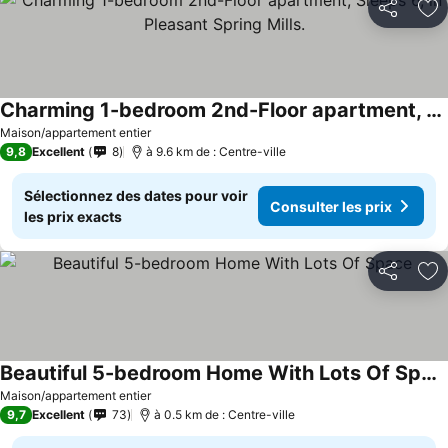
Partager
Aj
Charming 1-bedroom 2nd-Floor apartment, Sleeps 6, in Pleasant Spring Mills.
Consulter les prix
Maison/appartement entier
9,8
Excellent
8
à 9.6 km de : Centre-ville
Sélectionnez des dates pour voir
Consulter les prix
les prix exacts
Partager
Aj
Beautiful 5-bedroom Home With Lots Of Space
Consulter les prix
Maison/appartement entier
9,7
Excellent
73
à 0.5 km de : Centre-ville