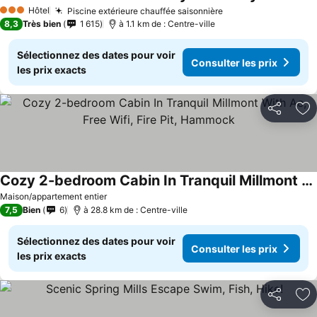
Consulter l
Hôtel
Piscine extérieure chauffée saisonnière
Consulter les prix
3 Étoiles
8,3
Très bien
1 615
à 1.1 km de : Centre-ville
Sélectionnez des dates pour voir
Consulter les prix
les prix exacts
Partager
Aj
Cozy 2-bedroom Cabin In Tranquil Millmont With Ac, Free Wifi, Fire Pit, Hammock
Consulter les prix
Maison/appartement entier
7,5
Bien
6
à 28.8 km de : Centre-ville
Sélectionnez des dates pour voir
Consulter les prix
les prix exacts
Partager
Aj