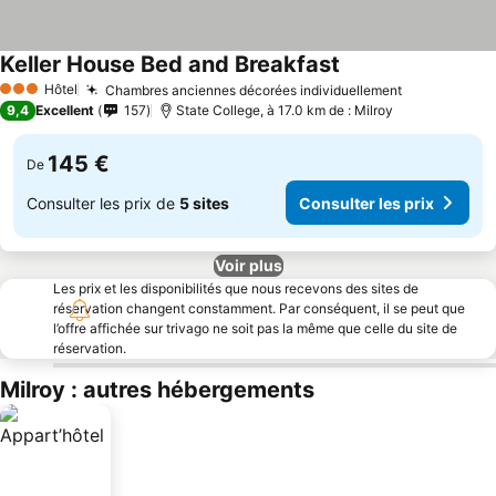
Keller House Bed and Breakfast
Consulter les prix
Hôtel
Chambres anciennes décorées individuellement
Consulter l
3 Étoiles
9,4
Excellent
157
State College, à 17.0 km de : Milroy
145 €
De
Consulter les prix de
5 sites
Consulter les prix
Voir plus
Les prix et les disponibilités que nous recevons des sites de
réservation changent constamment. Par conséquent, il se peut que
l’offre affichée sur trivago ne soit pas la même que celle du site de
réservation.
Milroy : autres hébergements