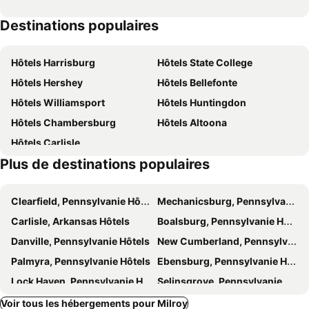
Destinations populaires
Hôtels Harrisburg
Hôtels State College
Hôtels Hershey
Hôtels Bellefonte
Hôtels Williamsport
Hôtels Huntingdon
Hôtels Chambersburg
Hôtels Altoona
Hôtels Carlisle
Plus de destinations populaires
Clearfield, Pennsylvanie Hôtels
Mechanicsburg, Pennsylvanie Hôtels
Carlisle, Arkansas Hôtels
Boalsburg, Pennsylvanie Hôtels
Danville, Pennsylvanie Hôtels
New Cumberland, Pennsylvanie Hôtels
Palmyra, Pennsylvanie Hôtels
Ebensburg, Pennsylvanie Hôtels
Lock Haven, Pennsylvanie Hôtels
Selinsgrove, Pennsylvanie Hôtels
Claysburg, Pennsylvanie Hôtels
Grantville, Pennsylvanie Hôtels
Voir tous les hébergements pour Milroy