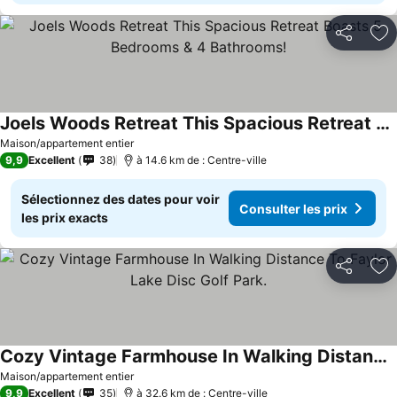
Partager
Aj
Joels Woods Retreat This Spacious Retreat Boasts 5 Bedrooms & 4 Bathrooms!
Consulter les prix
Maison/appartement entier
9,9
Excellent
38
à 14.6 km de : Centre-ville
Sélectionnez des dates pour voir
Consulter les prix
les prix exacts
Partager
Aj
Cozy Vintage Farmhouse In Walking Distance To Faylor Lake Disc Golf Park.
Consulter les prix
Maison/appartement entier
9,9
Excellent
35
à 32.6 km de : Centre-ville