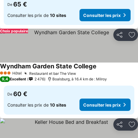
65 €
De
Consulter les prix de
10 sites
Consulter les prix
Choix populaire
Partager
Aj
Wyndham Garden State College
Consulter les prix
Hôtel
Restaurant et bar The View
Consulter les prix
3 Étoiles
9,4
Excellent
2 476
Boalsburg, à 16.4 km de : Milroy
60 €
De
Consulter les prix de
10 sites
Consulter les prix
Partager
Aj