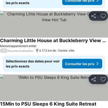
Consulter les prix
les prix exacts
Partager
Aj
Charming Little House at Buckleberry View Gorgeous View Hot Tub
Consulter les prix
Maison/appartement entier
/
à 17.2 km de : Centre-ville
Aucune évaluation
Sélectionnez des dates pour voir
Consulter les prix
les prix exacts
Partager
Aj
15Min to PSU Sleeps 6 King Suite Retreat
Consul