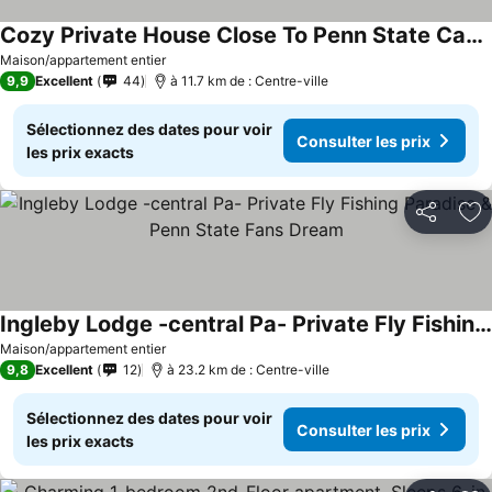
Cozy Private House Close To Penn State Campus
Consulter les prix
Maison/appartement entier
9,9
Excellent
44
à 11.7 km de : Centre-ville
Sélectionnez des dates pour voir
Consulter les prix
les prix exacts
Partager
Aj
Ingleby Lodge -central Pa- Private Fly Fishing Paradise & Penn State Fans Dream
Consulter les prix
Maison/appartement entier
9,8
Excellent
12
à 23.2 km de : Centre-ville
Sélectionnez des dates pour voir
Consulter les prix
les prix exacts