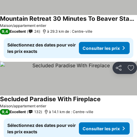
Mountain Retreat 30 Minutes To Beaver Stadium
Consulter les prix
Maison/appartement entier
9,4
Excellent
24
à 29.3 km de : Centre-ville
Sélectionnez des dates pour voir
Consulter les prix
les prix exacts
Partager
Aj
Secluded Paradise With Fireplace
Consulter les pr
Maison/appartement entier
9,4
Excellent
132
à 14.1 km de : Centre-ville
Sélectionnez des dates pour voir
Consulter les prix
les prix exacts