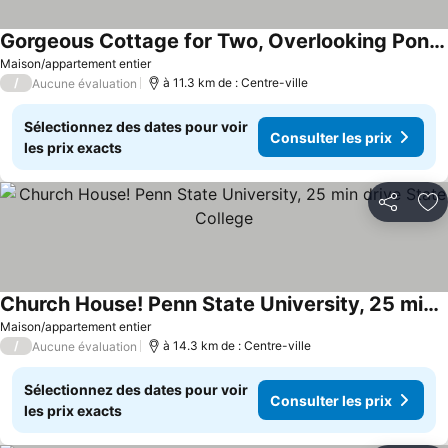
Gorgeous Cottage for Two, Overlooking Pond on 20 acres, Glamping in Pennsylvania
Consulter les prix
Maison/appartement entier
/
à 11.3 km de : Centre-ville
Aucune évaluation
Sélectionnez des dates pour voir
Consulter les prix
les prix exacts
Partager
Aj
Church House! Penn State University, 25 min drive State College
Consulter les prix
Maison/appartement entier
/
à 14.3 km de : Centre-ville
Aucune évaluation
Sélectionnez des dates pour voir
Consulter les prix
les prix exacts