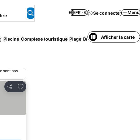
FR · €
Menu
Se connecter
bre
Afficher la carte
g
Piscine
Complexe touristique
Plage
Bain à remous
Climatisati
ne sont pas
Ajouter à mes favoris
Partager