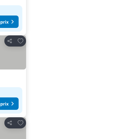
 prix
Ajouter à mes favoris
Partager
 prix
Ajouter à mes favoris
Partager