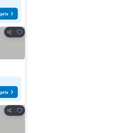
 prix
Ajouter à mes favoris
Partager
 prix
Ajouter à mes favoris
Partager