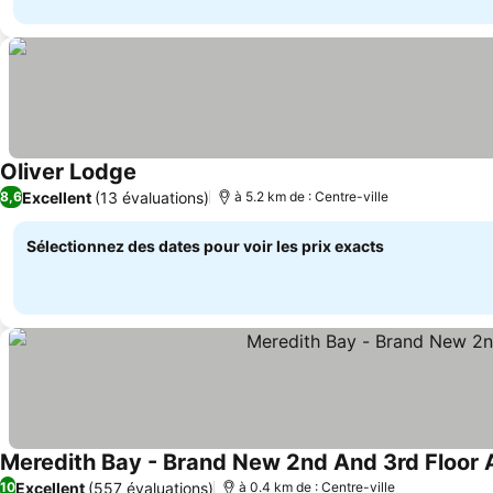
Oliver Lodge
Excellent
(13 évaluations)
8,6
à 5.2 km de : Centre-ville
Sélectionnez des dates pour voir les prix exacts
Meredith Bay - Brand New 2nd And 3rd Floor 
Excellent
(557 évaluations)
10
à 0.4 km de : Centre-ville