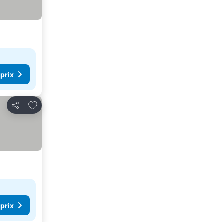
 prix
Ajouter à mes favoris
Partager
 prix