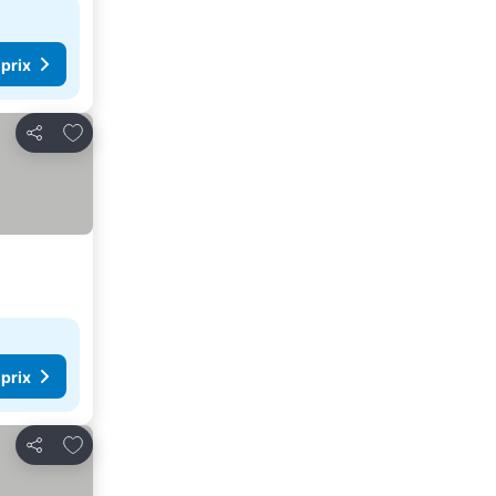
 prix
Ajouter à mes favoris
Partager
 prix
Ajouter à mes favoris
Partager