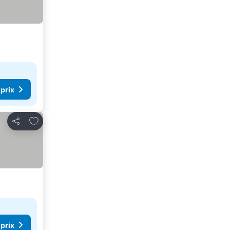
 prix
Ajouter à mes favoris
Partager
 prix