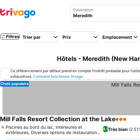
Destination
Filtres
Trier par
Prix
Emplacement
Hôtels - Meredith (New Ham
Ce référencement par défaut prend en compte l’intérêt probable pour l’utili
exhaustives.
Comment fonctionne trivago
Choix populaire
Mill Falls Resort Collection at the Lake
3 Étoiles
Piscines au bord du lac, intérieures et
Très bien
(2 51
8,1
extérieures, Diverses options de restauration
au Mill Falls Marketplace