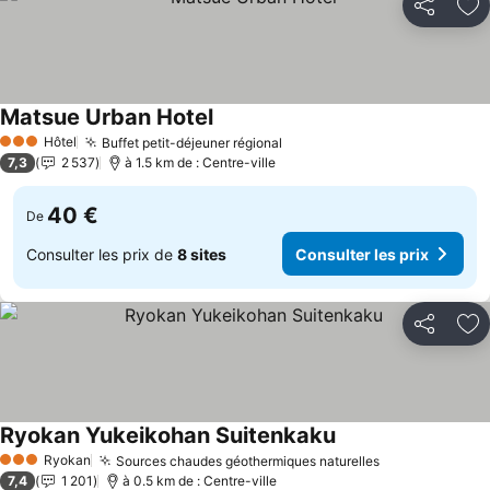
Partager
Aj
Matsue Urban Hotel
Consulter les prix
Hôtel
Buffet petit-déjeuner régional
Consulter les prix
3 Étoiles
7,3
2 537
à 1.5 km de : Centre-ville
40 €
De
Consulter les prix de
8 sites
Consulter les prix
Partager
Aj
Ryokan Yukeikohan Suitenkaku
Consulter les prix
Ryokan
Sources chaudes géothermiques naturelles
Consulter les
3 Étoiles
7,4
1 201
à 0.5 km de : Centre-ville