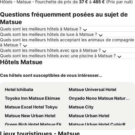
Hôtels - Matsue -
Fourchette de prix
de
‎37 €
à
‎485 €
(Prix par nuit)
Questions fréquemment posées au sujet de
Matsue
Quels sont les meilleurs hôtels à Matsue ?
Quels sont les meilleurs hôtels de luxe à Matsue ?
Quels sont les meilleurs hôtels acceptant les animaux de compagnie
à Matsue ?
Quels sont les meilleurs hôtels avec spa à Matsue ?
Quels sont les meilleurs hôtels avec une piscine à Matsue ?
Hôtels Matsue
Ces hôtels sont susceptibles de vous intéresser...
Hotel Ichibata
Matsue Universal Hotel
Toyoko Inn Matsue Ekimae
Onyado Nono Matsue Natural Hot Spring
Matsue Excel Hotel Tokyu
Matsue City
Matsue New Urban Hotel
Matsue Urban Hotel
Green Rich Hotel Matsue Ekimae
Matsue Urban Hotel CubicRoom
Lieux touristiques - Matsue
Hotel Route Inn Matsue
Matsueshinjiko Onsen Matsue City Honkan