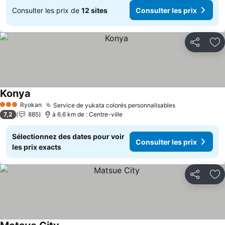
Consulter les prix de
12 sites
Consulter les prix
Partager
Aj
Konya
Consulter les prix
Ryokan
Service de yukata colorés personnalisables
Consulter les
3 Étoiles
7,2
885
à 6.6 km de : Centre-ville
Sélectionnez des dates pour voir
Consulter les prix
les prix exacts
Partager
Aj