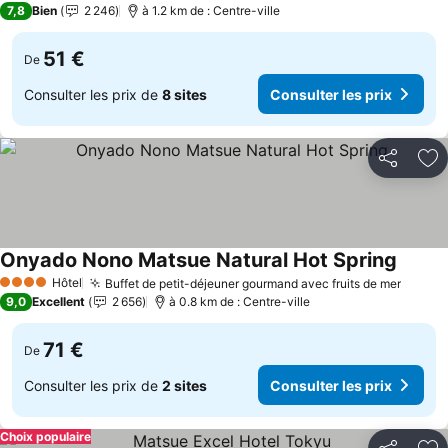
7,8
Bien
2 246
à 1.2 km de : Centre-ville
51 €
De
Consulter les prix de
8 sites
Consulter les prix
Partager
Aj
Onyado Nono Matsue Natural Hot Spring
Consult
Hôtel
Buffet de petit-déjeuner gourmand avec fruits de mer
Consul
4 Étoiles
9,0
Excellent
2 656
à 0.8 km de : Centre-ville
71 €
De
Consulter les prix de
2 sites
Consulter les prix
Choix populaire