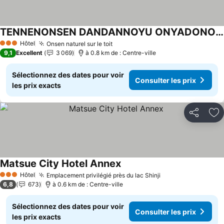
TENNENONSEN DANDANNOYU ONYADONONOMATSUE
Consulter les prix
Hôtel
Onsen naturel sur le toit
Consulter les prix
3 Étoiles
9,1
Excellent
3 069
à 0.8 km de : Centre-ville
Sélectionnez des dates pour voir
Consulter les prix
les prix exacts
Partager
Aj
Matsue City Hotel Annex
Consulter les prix
Hôtel
Emplacement privilégié près du lac Shinji
Consulter les pri
3 Étoiles
6,8
673
à 0.6 km de : Centre-ville
Sélectionnez des dates pour voir
Consulter les prix
les prix exacts