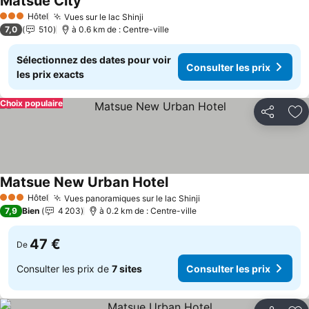
Matsue City
Consulter les prix
Hôtel
Vues sur le lac Shinji
Consulter les prix
3 Étoiles
7,0
510
à 0.6 km de : Centre-ville
Sélectionnez des dates pour voir
Consulter les prix
les prix exacts
Choix populaire
Partager
Aj
Matsue New Urban Hotel
Consulter les prix
Hôtel
Vues panoramiques sur le lac Shinji
Consulter les prix
3 Étoiles
7,9
Bien
4 203
à 0.2 km de : Centre-ville
47 €
De
Consulter les prix de
7 sites
Consulter les prix