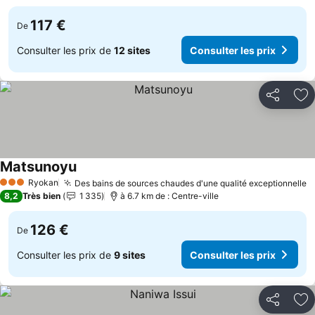
117 €
De
Consulter les prix de
12 sites
Consulter les prix
Partager
Aj
Matsunoyu
Consulter les prix
Ryokan
Des bains de sources chaudes d'une qualité exceptionnelle
C
3 Étoiles
8,2
Très bien
1 335
à 6.7 km de : Centre-ville
126 €
De
Consulter les prix de
9 sites
Consulter les prix
Partager
Aj