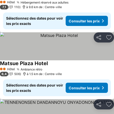
Hôtel
Hébergement réservé aux adultes
Consulter les prix
2 Étoiles
7,1
110
à 9.6 km de : Centre-ville
Sélectionnez des dates pour voir
Consulter les prix
les prix exacts
Partager
Aj
Matsue Plaza Hotel
Consulter les prix
Hôtel
Ambiance rétro
Consulter les prix
2 Étoiles
6,4
506
à 1.5 km de : Centre-ville
Sélectionnez des dates pour voir
Consulter les prix
les prix exacts
Partager
Aj