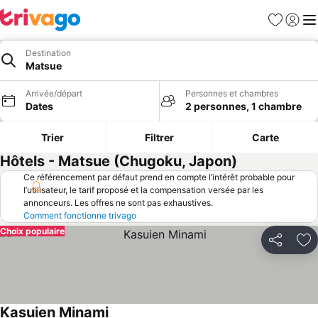
Favoris
Se con
Me
Destination
Matsue
Arrivée/départ
Personnes et chambres
Dates
2 personnes, 1 chambre
Trier
Filtrer
Carte
Hôtels - Matsue (Chugoku, Japon)
Ce référencement par défaut prend en compte l’intérêt probable pour
l’utilisateur, le tarif proposé et la compensation versée par les
annonceurs. Les offres ne sont pas exhaustives.
Comment fonctionne trivago
Choix populaire
Partager
Aj
Kasuien Minami