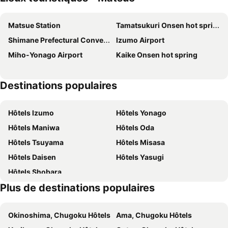
グリーンリッチホテル松江駅Across
Dormy Inn Express Matsue
Matsue Station
Tamatsukuri Onsen hot spring
Matsue Urban Hotel Lake Inn
Hotel Route Inn Higashi Matsue-Higashi Izumo Inter-
Shimane Prefectural Convention Center
Izumo Airport
Hotel Fine Ciel Shimane Matsue (Adult Only)
Matsue Plaza Hotel
Miho-Yonago Airport
Kaike Onsen hot spring
TENNENONSEN DANDANNOYU ONYADONONOMATSUE
Matsue City Hotel Annex
Notsu Ryokan
アネックスたまゆ 大人専用
Destinations populaires
Matsue Plaza Hotel Annex
Tabist Hotel Yakumo Matsue
Hotel Alpha-One Daini Matsue
FUMAI SAUNA&INN
Hôtels Izumo
Hôtels Yonago
Hotel Alpha-One Matsue
Daiwa Roynet Hotel Matsue-ekimae
Hôtels Maniwa
Hôtels Oda
煎 SEN
Business Hotel Route 9
Hôtels Tsuyama
Hôtels Misasa
マリンハウス加賀
Matsue No Sato
Hôtels Daisen
Hôtels Yasugi
Tabinomado
(Ryokan) Tamatsukuri Onsen Tamatsukuri International
Hôtels Shobara
mahoro-matsue
Dandan no Yu Onyado Nono Matsue
Plus de destinations populaires
Rainbow Plaza
Matsueshinjiko Onsen Matsue New Urban
Hotel Fine Ciel Izumo Airport (Adult Only)
Onyado Nono Sakaiminato
Okinoshima, Chugoku Hôtels
Ama, Chugoku Hôtels
Hotel AreaOne Sakaiminato Marina
Hotel AreaOne Sakaiminato Marina