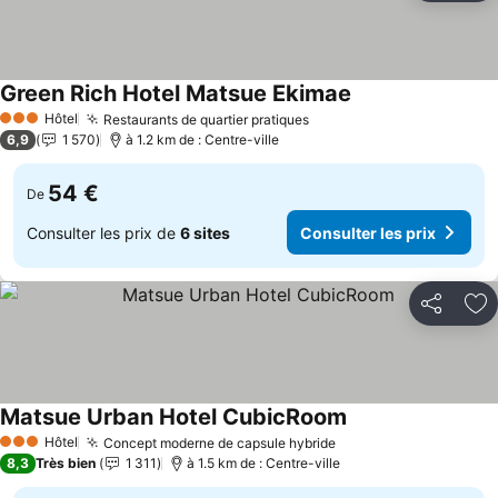
Green Rich Hotel Matsue Ekimae
Consulter les prix
Hôtel
Restaurants de quartier pratiques
Consulter les prix
3 Étoiles
6,9
1 570
à 1.2 km de : Centre-ville
54 €
De
Consulter les prix de
6 sites
Consulter les prix
Partager
Aj
Matsue Urban Hotel CubicRoom
Consulter les prix
Hôtel
Concept moderne de capsule hybride
Consulter les prix
3 Étoiles
8,3
Très bien
1 311
à 1.5 km de : Centre-ville