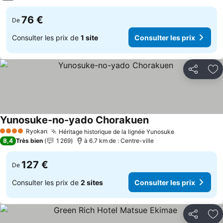
76 €
De
Consulter les prix de
1 site
Consulter les prix
Partager
Aj
Yunosuke-no-yado Chorakuen
Consulter les prix
Ryokan
Héritage historique de la lignée Yunosuke
Consulter les
4 Étoiles
8,4
Très bien
1 269
à 6.7 km de : Centre-ville
127 €
De
Consulter les prix de
2 sites
Consulter les prix
Partager
Aj