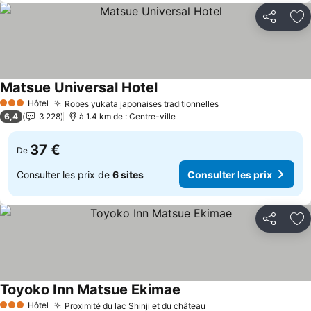
Partager
Aj
Matsue Universal Hotel
Consulter les prix
Hôtel
Robes yukata japonaises traditionnelles
Consulter les prix
3 Étoiles
6,4
3 228
à 1.4 km de : Centre-ville
37 €
De
Consulter les prix de
6 sites
Consulter les prix
Partager
Aj
Toyoko Inn Matsue Ekimae
Consulter les prix
Hôtel
Proximité du lac Shinji et du château
Consulter les prix
3 Étoiles