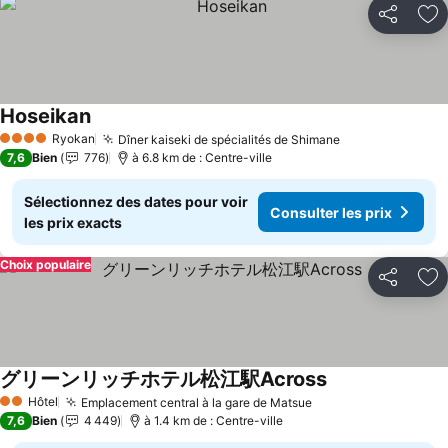
Partager
Aj
Hoseikan
Consulter les prix
Ryokan
Dîner kaiseki de spécialités de Shimane
Consulter les 
4 Étoiles
7,6
Bien
776
à 6.8 km de : Centre-ville
Sélectionnez des dates pour voir
Consulter les prix
les prix exacts
Choix populaire
Partager
Aj
グリーンリッチホテル松江駅Across
Consulter les pr
Hôtel
Emplacement central à la gare de Matsue
Consulter les prix
2 Étoiles
7,6
Bien
4 449
à 1.4 km de : Centre-ville