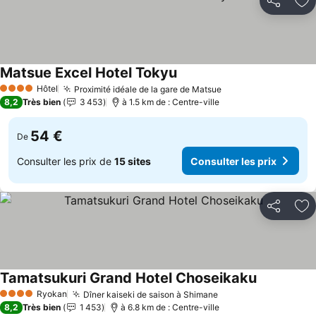
Partager
Aj
Matsue Excel Hotel Tokyu
Consulter les prix
Hôtel
Proximité idéale de la gare de Matsue
Consulter les prix
4 Étoiles
8,2
Très bien
3 453
à 1.5 km de : Centre-ville
54 €
De
Consulter les prix de
15 sites
Consulter les prix
Partager
Aj
Tamatsukuri Grand Hotel Choseikaku
Consulter l
Ryokan
Dîner kaiseki de saison à Shimane
Consulter les prix
4 Étoiles
8,2
Très bien
1 453
à 6.8 km de : Centre-ville