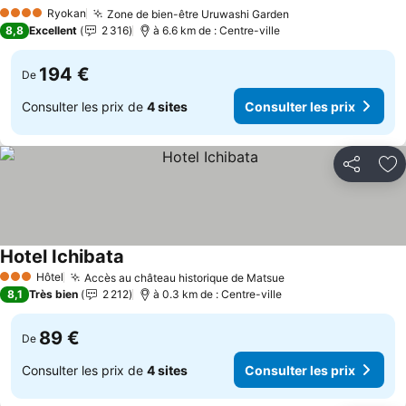
Consulter les prix
Ryokan
Zone de bien-être Uruwashi Garden
Consulter les pri
4 Étoiles
8,8
Excellent
2 316
à 6.6 km de : Centre-ville
194 €
De
Consulter les prix de
4 sites
Consulter les prix
Partager
Aj
Hotel Ichibata
Consulter les prix
Hôtel
Accès au château historique de Matsue
Consulter les prix
3 Étoiles
8,1
Très bien
2 212
à 0.3 km de : Centre-ville
89 €
De
Consulter les prix de
4 sites
Consulter les prix