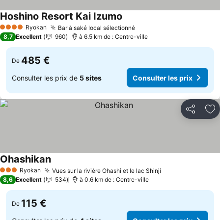
Hoshino Resort Kai Izumo
Consulter les prix
Ryokan
Bar à saké local sélectionné
Consulter les prix
4 Étoiles
8,7
Excellent
960
à 6.5 km de : Centre-ville
485 €
De
Consulter les prix de
5 sites
Consulter les prix
Partager
Aj
Ohashikan
Consulter les prix
Ryokan
Vues sur la rivière Ohashi et le lac Shinji
Consulter les pr
3 Étoiles
8,6
Excellent
534
à 0.6 km de : Centre-ville
115 €
De