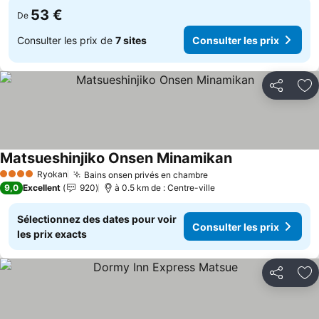
53 €
De
Consulter les prix de
7 sites
Consulter les prix
Partager
Aj
Matsueshinjiko Onsen Minamikan
Consulter les pr
Ryokan
Bains onsen privés en chambre
Consulter les prix
4 Étoiles
9,0
Excellent
920
à 0.5 km de : Centre-ville
Sélectionnez des dates pour voir
Consulter les prix
les prix exacts
Partager
Aj