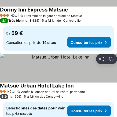
Dormy Inn Express Matsue
Consulter les prix
Hôtel
Proximité de la gare centrale de Matsue
Consulter les prix
3 Étoiles
8,1
Très bien
3 435
à 1.1 km de : Centre-ville
59 €
De
Consulter les prix de
14 sites
Consulter les prix
Partager
Aj
Matsue Urban Hotel Lake Inn
Consulter les prix
Hôtel
Accès à l'onsen naturel de l'hôtel partenaire
Consulter les pr
2 Étoiles
6,9
596
à 1.6 km de : Centre-ville
Sélectionnez des dates pour voir
Consulter les prix
les prix exacts