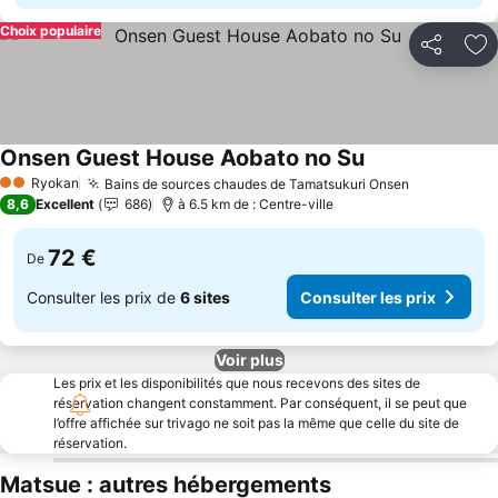
Choix populaire
Partager
Aj
Onsen Guest House Aobato no Su
Consulter les pr
Ryokan
Bains de sources chaudes de Tamatsukuri Onsen
Consulter 
2 Étoiles
8,6
Excellent
686
à 6.5 km de : Centre-ville
72 €
De
Consulter les prix de
6 sites
Consulter les prix
Voir plus
Les prix et les disponibilités que nous recevons des sites de
réservation changent constamment. Par conséquent, il se peut que
l’offre affichée sur trivago ne soit pas la même que celle du site de
réservation.
Matsue : autres hébergements