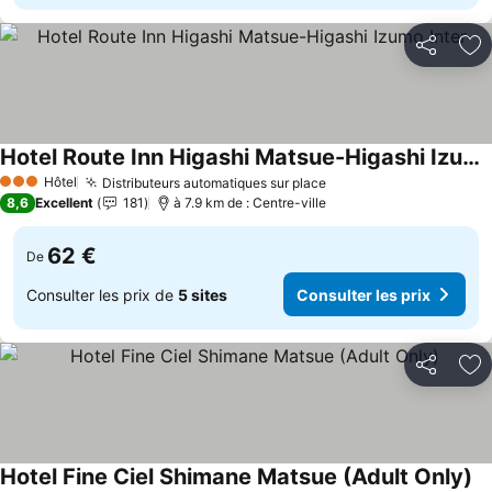
Partager
Aj
Hotel Route Inn Higashi Matsue-Higashi Izumo Inter-
Consulter les prix
Hôtel
Distributeurs automatiques sur place
Consulter les prix
3 Étoiles
8,6
Excellent
181
à 7.9 km de : Centre-ville
62 €
De
Consulter les prix de
5 sites
Consulter les prix
Partager
Aj
Hotel Fine Ciel Shimane Matsue (Adult Only)
Co