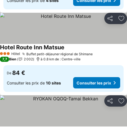
Consulter les prix de
4 sites
Consulter les prix
Partager
Aj
Hotel Route Inn Matsue
Consulter les prix
Hôtel
Buffet petit-déjeuner régional de Shimane
Consulter les pr
3 Étoiles
7,7
Bien
2 002
à 0.8 km de : Centre-ville
84 €
De
Consulter les prix de
10 sites
Consulter les prix
Partager
Aj