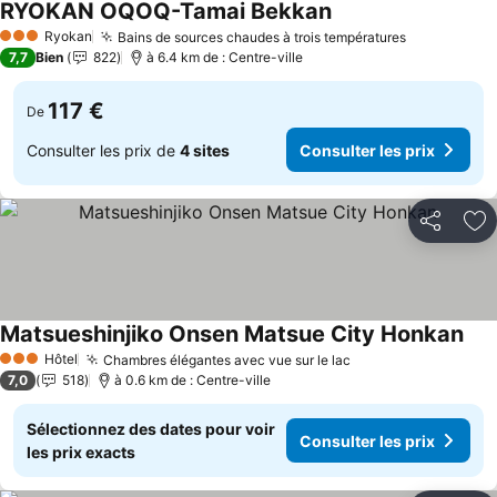
RYOKAN OQOQ-Tamai Bekkan
Consulter les prix
Ryokan
Bains de sources chaudes à trois températures
Consulter l
3 Étoiles
7,7
Bien
822
à 6.4 km de : Centre-ville
117 €
De
Consulter les prix de
4 sites
Consulter les prix
Partager
Aj
Matsueshinjiko Onsen Matsue City Honkan
Cons
Hôtel
Chambres élégantes avec vue sur le lac
Consulter les prix
3 Étoiles
7,0
518
à 0.6 km de : Centre-ville
Sélectionnez des dates pour voir
Consulter les prix
les prix exacts