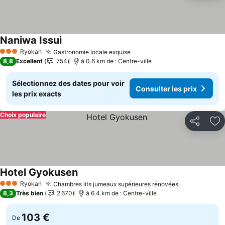
Naniwa Issui
Consulter les prix
Ryokan
Gastronomie locale exquise
Consulter les prix
3 Étoiles
8,8
Excellent
754
à 0.6 km de : Centre-ville
Sélectionnez des dates pour voir
Consulter les prix
les prix exacts
Choix populaire
Partager
Aj
Hotel Gyokusen
Consulter les prix
Ryokan
Chambres lits jumeaux supérieures rénovées
Consulter le
3 Étoiles
8,3
Très bien
2 670
à 6.4 km de : Centre-ville
103 €
De