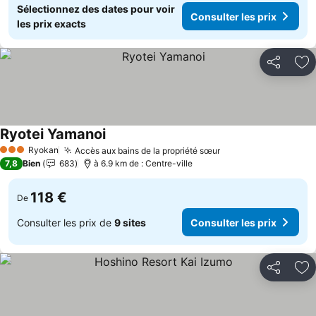
Sélectionnez des dates pour voir
Consulter les prix
les prix exacts
Partager
Aj
Ryotei Yamanoi
Consulter les prix
Ryokan
Accès aux bains de la propriété sœur
Consulter les prix
3 Étoiles
7,8
Bien
683
à 6.9 km de : Centre-ville
118 €
De
Consulter les prix de
9 sites
Consulter les prix
Partager
Aj