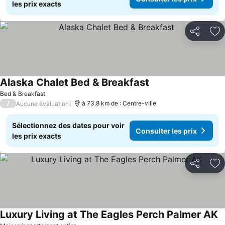
les prix exacts
Partager
Aj
Alaska Chalet Bed & Breakfast
Bed & Breakfast
/
à 73.8 km de : Centre-ville
Aucune évaluation
Sélectionnez des dates pour voir
Consulter les prix
les prix exacts
Partager
Aj
Luxury Living at The Eagles Perch Palmer AK