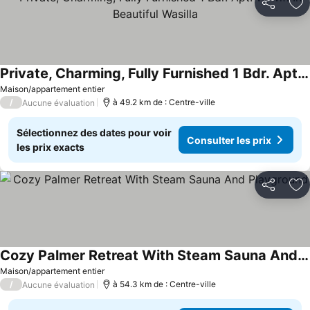
Partager
Aj
Private, Charming, Fully Furnished 1 Bdr. Apt. W/wifi In Beautiful Wasilla
Maison/appartement entier
/
à 49.2 km de : Centre-ville
Aucune évaluation
Sélectionnez des dates pour voir
Consulter les prix
les prix exacts
Partager
Aj
Cozy Palmer Retreat With Steam Sauna And Playground
Maison/appartement entier
/
à 54.3 km de : Centre-ville
Aucune évaluation