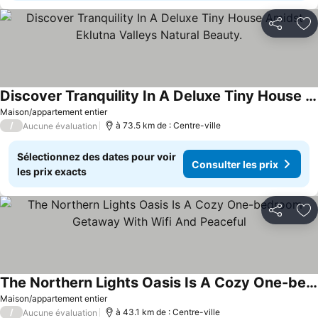
Partager
Aj
Discover Tranquility In A Deluxe Tiny House Amidst Eklutna Valleys Natural Beauty.
Maison/appartement entier
/
à 73.5 km de : Centre-ville
Aucune évaluation
Sélectionnez des dates pour voir
Consulter les prix
les prix exacts
Partager
Aj
The Northern Lights Oasis Is A Cozy One-bedroom Getaway With Wifi And Peaceful
Maison/appartement entier
/
à 43.1 km de : Centre-ville
Aucune évaluation