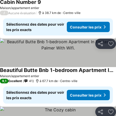
Cabin Number 9
Maison/appartement entier
/
à 38.7 km de : Centre-ville
Aucune évaluation
Sélectionnez des dates pour voir
Consulter les prix
les prix exacts
Partager
Aj
Beautiful Butte Bnb 1-bedroom Apartment In Fantastic Palmer With Wifi.
Maison/appartement entier
9,1
Excellent
41
à 67.7 km de : Centre-ville
Sélectionnez des dates pour voir
Consulter les prix
les prix exacts
Partager
Aj