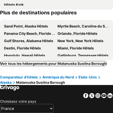
Hôtels Knik
Plus de destinations populaires
Sand Point, Alaska Hôtels
Myrtle Beach, Caroline du Sud Hôtels
Panama City Beach, Floride Hôtels
Orlando, Floride Hôtels
Gulf Shores, Alabama Hôtels
New York, New York Hôtels
Destin, Floride Hôtels
Miami, Floride Hôtels
Honolulu, Hawaii Hôtels
Gatlinburg, Tennessee Hôtels
Voir tous les hébergements pour Matanuska Susitna Borough
Comparateur d'hôtels
Amérique du Nord
Etats-Unis
Alaska
Matanuska Susitna Borough
Facebook
Twitter
Insta
Yo
Choisissez votre pays