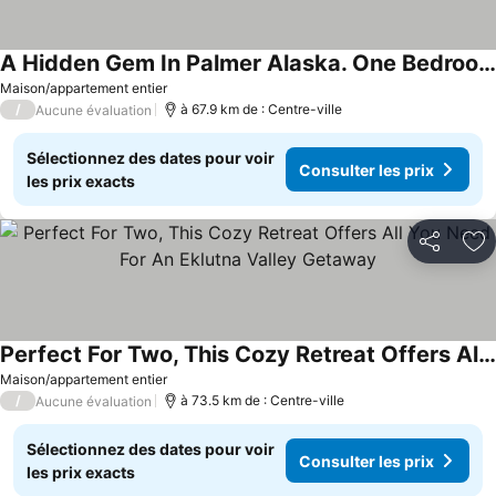
A Hidden Gem In Palmer Alaska. One Bedroom Getaway W/ Hot Tub And Pool.
Maison/appartement entier
/
à 67.9 km de : Centre-ville
Aucune évaluation
Sélectionnez des dates pour voir
Consulter les prix
les prix exacts
Partager
Aj
Perfect For Two, This Cozy Retreat Offers All You Need For An Eklutna Valley Getaway
Maison/appartement entier
/
à 73.5 km de : Centre-ville
Aucune évaluation
Sélectionnez des dates pour voir
Consulter les prix
les prix exacts