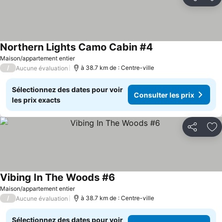
Partager
Aj
Northern Lights Camo Cabin #4
Maison/appartement entier
/
à 38.7 km de : Centre-ville
Aucune évaluation
Sélectionnez des dates pour voir
Consulter les prix
les prix exacts
Partager
Aj
Vibing In The Woods #6
Maison/appartement entier
/
à 38.7 km de : Centre-ville
Aucune évaluation
Sélectionnez des dates pour voir