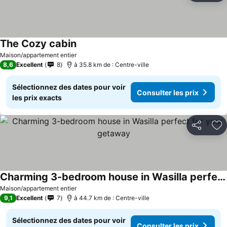
The Cozy cabin
Maison/appartement entier
8,6
Excellent
8
à 35.8 km de : Centre-ville
Sélectionnez des dates pour voir
Consulter les prix
les prix exacts
Partager
Aj
Charming 3-bedroom house in Wasilla perfect for your getaway
Maison/appartement entier
9,1
Excellent
7
à 44.7 km de : Centre-ville
Sélectionnez des dates pour voir
Consulter les prix