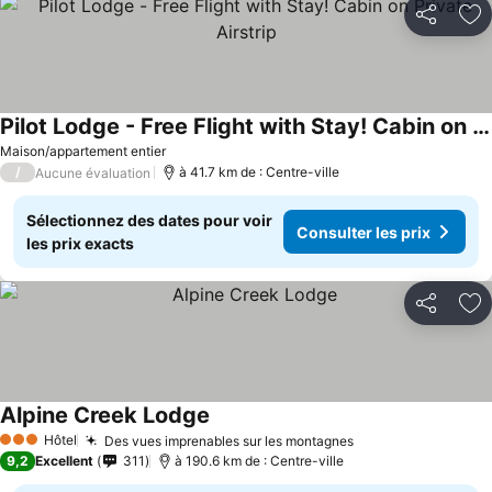
Partager
Aj
Pilot Lodge - Free Flight with Stay! Cabin on Private Airstrip
Maison/appartement entier
/
à 41.7 km de : Centre-ville
Aucune évaluation
Sélectionnez des dates pour voir
Consulter les prix
les prix exacts
Partager
Aj
Alpine Creek Lodge
Hôtel
Des vues imprenables sur les montagnes
3 Étoiles
9,2
Excellent
311
à 190.6 km de : Centre-ville