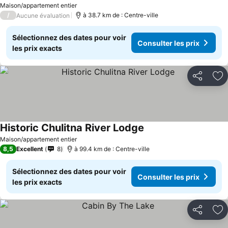
Maison/appartement entier
/
à 38.7 km de : Centre-ville
Aucune évaluation
Sélectionnez des dates pour voir
Consulter les prix
les prix exacts
Partager
Aj
Historic Chulitna River Lodge
Maison/appartement entier
8,5
Excellent
8
à 99.4 km de : Centre-ville
Sélectionnez des dates pour voir
Consulter les prix
les prix exacts
Partager
Aj