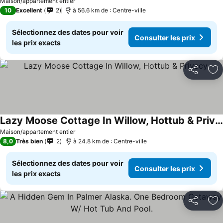
Maison/appartement entier
10
Excellent
2
à 56.6 km de : Centre-ville
Sélectionnez des dates pour voir
Consulter les prix
les prix exacts
Partager
Aj
Lazy Moose Cottage In Willow, Hottub & Privacy
Maison/appartement entier
8,0
Très bien
2
à 24.8 km de : Centre-ville
Sélectionnez des dates pour voir
Consulter les prix
les prix exacts
Partager
Aj