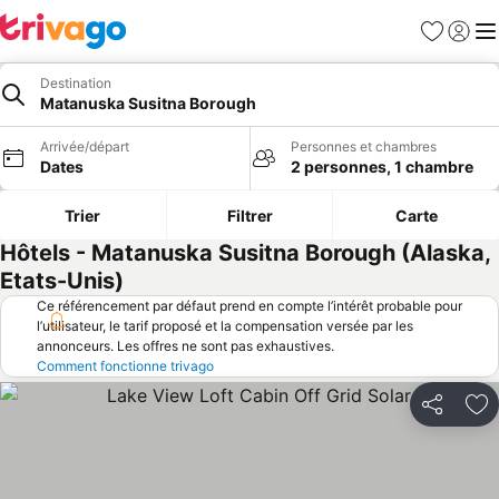
Favoris
Se con
Me
Destination
Matanuska Susitna Borough
Arrivée/départ
Personnes et chambres
Dates
2 personnes, 1 chambre
Trier
Filtrer
Carte
Hôtels - Matanuska Susitna Borough (Alaska,
Etats-Unis)
Ce référencement par défaut prend en compte l’intérêt probable pour
l’utilisateur, le tarif proposé et la compensation versée par les
annonceurs. Les offres ne sont pas exhaustives.
Comment fonctionne trivago
Partager
Aj