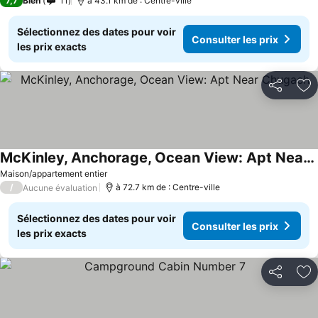
7,7
Bien
11
à 43.1 km de : Centre-ville
Sélectionnez des dates pour voir
Consulter les prix
les prix exacts
Partager
Aj
McKinley, Anchorage, Ocean View: Apt Near Chugach
Maison/appartement entier
/
à 72.7 km de : Centre-ville
Aucune évaluation
Sélectionnez des dates pour voir
Consulter les prix
les prix exacts
Partager
Aj