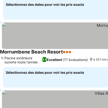
Sélectionnez des dates pour voir les prix exacts
Morrumbene Beach Resort
3 Étoiles
Consulter les prix
Piscine extérieure
Excellent
(77 évaluations)
9,4
à 33.1 km d
ouverte toute l'année
Consulter les prix
Sélectionnez des dates pour voir les prix exacts