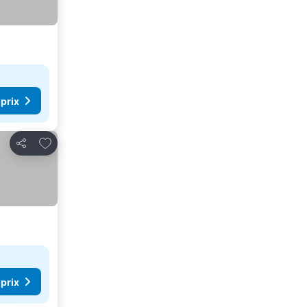
 prix
Ajouter à mes favoris
Partager
 prix