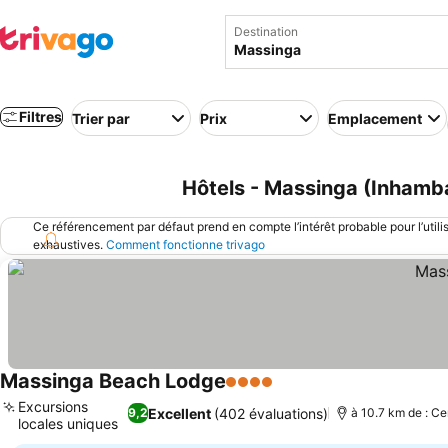
Destination
Filtres
Trier par
Prix
Emplacement
Hôtels - Massinga (Inham
Ce référencement par défaut prend en compte l’intérêt probable pour l’utili
exhaustives.
Comment fonctionne trivago
Massinga Beach Lodge
4 Étoiles
Consulter les prix
Excursions
Excellent
(402 évaluations)
9,2
à 10.7 km de : Ce
locales uniques
Consulter les prix