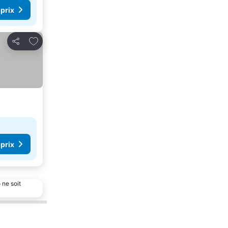
 prix
Ajouter à mes favoris
Partager
 prix
 ne soit