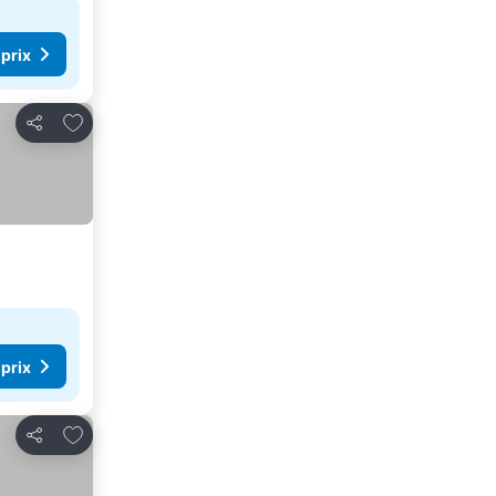
 prix
Ajouter à mes favoris
Partager
 prix
Ajouter à mes favoris
Partager