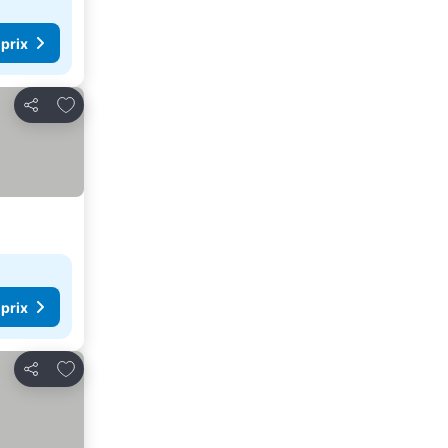
 prix
Ajouter à mes favoris
Partager
 prix
Ajouter à mes favoris
Partager