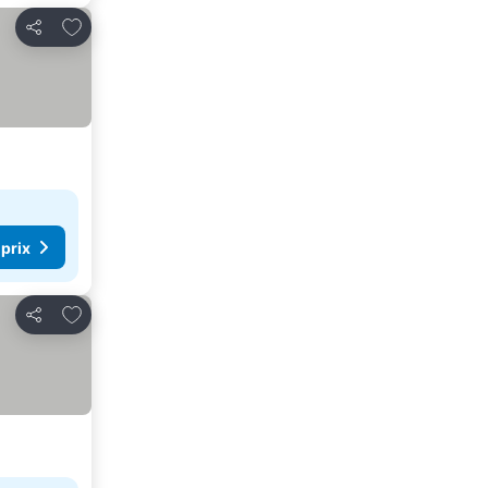
Ajouter à mes favoris
Partager
 prix
Ajouter à mes favoris
Partager