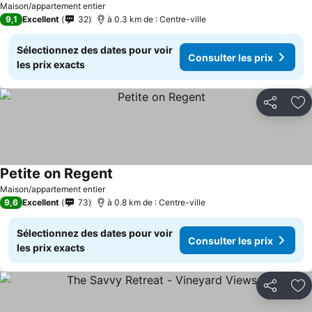
Maison/appartement entier
9,1
Excellent
32
à 0.3 km de : Centre-ville
Sélectionnez des dates pour voir
Consulter les prix
les prix exacts
Partager
Aj
Petite on Regent
Maison/appartement entier
9,6
Excellent
73
à 0.8 km de : Centre-ville
Sélectionnez des dates pour voir
Consulter les prix
les prix exacts
Partager
Aj