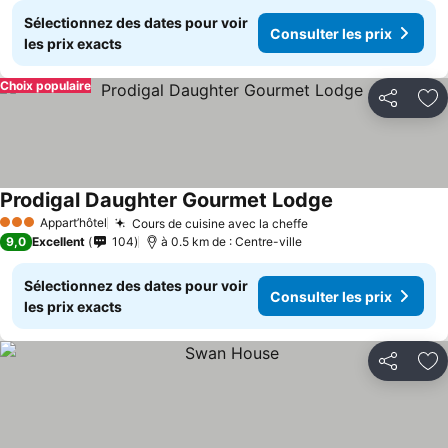
Sélectionnez des dates pour voir
Consulter les prix
les prix exacts
Choix populaire
Partager
Aj
Prodigal Daughter Gourmet Lodge
Appart’hôtel
Cours de cuisine avec la cheffe
3 Étoiles
9,0
Excellent
104
à 0.5 km de : Centre-ville
Sélectionnez des dates pour voir
Consulter les prix
les prix exacts
Partager
Aj