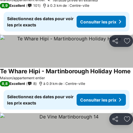
Terrasse privée en extérieur
8,9
Excellent
101
à 0.3 km de : Centre-ville
Sélectionnez des dates pour voir
Consulter les prix
les prix exacts
Partager
Aj
Te Whare Hipi - Martinborough Holiday Home
Maison/appartement entier
8,8
Excellent
8
à 0.9 km de : Centre-ville
Sélectionnez des dates pour voir
Consulter les prix
les prix exacts
Partager
Aj