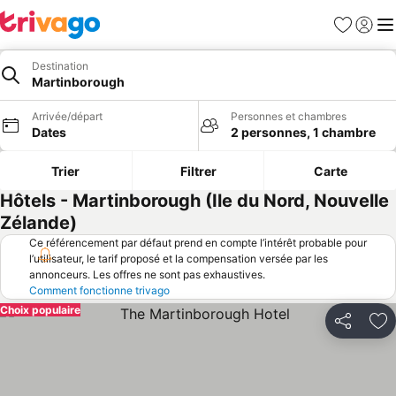
Favoris
Se con
Me
Destination
Martinborough
Arrivée/départ
Personnes et chambres
Dates
2 personnes, 1 chambre
Trier
Filtrer
Carte
Hôtels - Martinborough (Ile du Nord, Nouvelle
Zélande)
Ce référencement par défaut prend en compte l’intérêt probable pour
l’utilisateur, le tarif proposé et la compensation versée par les
annonceurs. Les offres ne sont pas exhaustives.
Comment fonctionne trivago
Choix populaire
Partager
Aj