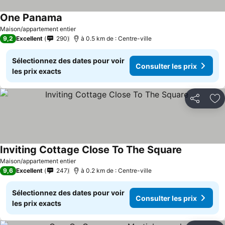
One Panama
Maison/appartement entier
9,2
Excellent
290
à 0.5 km de : Centre-ville
Sélectionnez des dates pour voir
Consulter les prix
les prix exacts
Partager
Aj
Inviting Cottage Close To The Square
Maison/appartement entier
9,6
Excellent
247
à 0.2 km de : Centre-ville
Sélectionnez des dates pour voir
Consulter les prix
les prix exacts