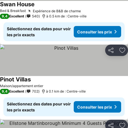
Swan House
Bed & Breakfast
Expérience de B&B de charme
9,4
Excellent
540
à 0.5 km de : Centre-ville
Sélectionnez des dates pour voir
Consulter les prix
les prix exacts
Partager
Aj
Pinot Villas
Maison/appartement entier
9,4
Excellent
702
à 0.1 km de : Centre-ville
Sélectionnez des dates pour voir
Consulter les prix
les prix exacts