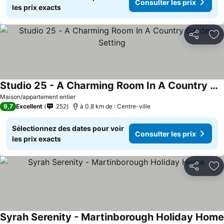
Consulter les prix
les prix exacts
Partager
Aj
Studio 25 - A Charming Room In A Country Garden Setting
Maison/appartement entier
9,7
Excellent
252
à 0.8 km de : Centre-ville
Sélectionnez des dates pour voir
Consulter les prix
les prix exacts
Partager
Aj
Syrah Serenity - Martinborough Holiday Home