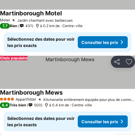
Martinborough Motel
Motel
Jardin charmant avec barbecues
7,7
Bien
431
à 0.2 km de : Centre-ville
Sélectionnez des dates pour voir
Consulter les prix
les prix exacts
Choix populaire
Partager
Aj
Martinborough Mews
Appart’hôtel
Kitchenette entièrement équipée pour plus de commodité
4 Étoiles
8,4
Très bien
500
à 0.4 km de : Centre-ville
Sélectionnez des dates pour voir
Consulter les prix
les prix exacts