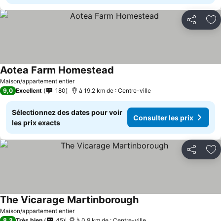
Partager
Aj
Aotea Farm Homestead
Maison/appartement entier
9,0
Excellent
180
à 19.2 km de : Centre-ville
Sélectionnez des dates pour voir
Consulter les prix
les prix exacts
Partager
Aj
The Vicarage Martinborough
Maison/appartement entier
8,3
Très bien
45
à 0.9 km de : Centre-ville