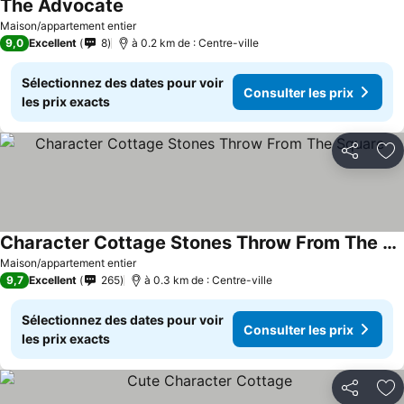
The Advocate
Maison/appartement entier
9,0
Excellent
8
à 0.2 km de : Centre-ville
Sélectionnez des dates pour voir
Consulter les prix
les prix exacts
Partager
Aj
Character Cottage Stones Throw From The Square
Maison/appartement entier
9,7
Excellent
265
à 0.3 km de : Centre-ville
Sélectionnez des dates pour voir
Consulter les prix
les prix exacts
Partager
Aj