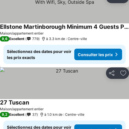
Partager
Aj
Ellstone Martinborough Minimum 4 Guests Per Night With Wifi, Sky, Outside Spa
Maison/appartement entier
9,6
Excellent
779
à 3.3 km de : Centre-ville
Sélectionnez des dates pour voir
Consulter les prix
les prix exacts
Partager
Aj
27 Tuscan
Maison/appartement entier
9,2
Excellent
37
à 1.0 km de : Centre-ville
Sélectionnez des dates pour voir