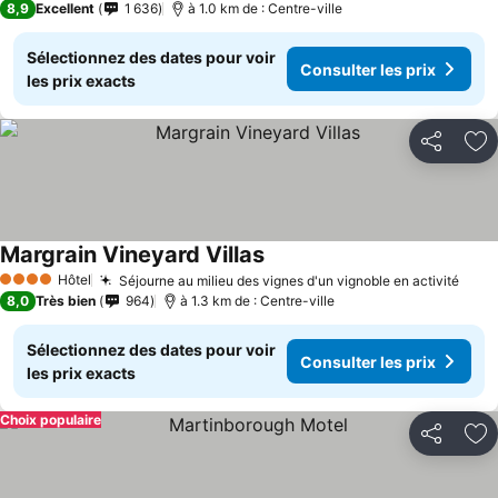
8,9
Excellent
1 636
à 1.0 km de : Centre-ville
Sélectionnez des dates pour voir
Consulter les prix
les prix exacts
Partager
Aj
Margrain Vineyard Villas
Hôtel
Séjourne au milieu des vignes d'un vignoble en activité
4 Étoiles
8,0
Très bien
964
à 1.3 km de : Centre-ville
Sélectionnez des dates pour voir
Consulter les prix
les prix exacts
Choix populaire
Partager
Aj