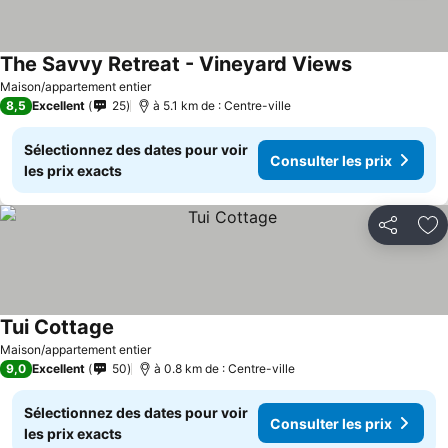
The Savvy Retreat - Vineyard Views
Maison/appartement entier
8,5
Excellent
25
à 5.1 km de : Centre-ville
Sélectionnez des dates pour voir
Consulter les prix
les prix exacts
Partager
Aj
Tui Cottage
Maison/appartement entier
9,0
Excellent
50
à 0.8 km de : Centre-ville
Sélectionnez des dates pour voir
Consulter les prix
les prix exacts