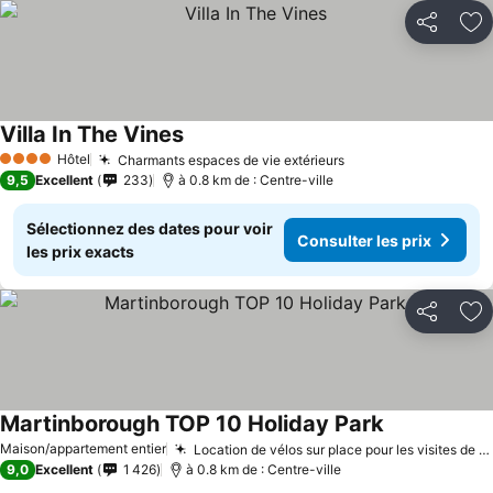
Partager
Aj
Villa In The Vines
Hôtel
Charmants espaces de vie extérieurs
4 Étoiles
9,5
Excellent
233
à 0.8 km de : Centre-ville
Sélectionnez des dates pour voir
Consulter les prix
les prix exacts
Partager
Aj
Martinborough TOP 10 Holiday Park
Maison/appartement entier
Location de vélos sur place pour les visites de vignobles
9,0
Excellent
1 426
à 0.8 km de : Centre-ville