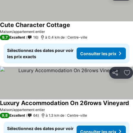
Cute Character Cottage
Maison/appartement entier
9,7
Excellent
16
à 0.4 km de : Centre-ville
Sélectionnez des dates pour voir
Consulter les prix
les prix exacts
Partager
Aj
Luxury Accommodation On 26rows Vineyard
Maison/appartement entier
9,8
Excellent
64
à 1.3 km de : Centre-ville
Sélectionnez des dates pour voir
Consulter les prix