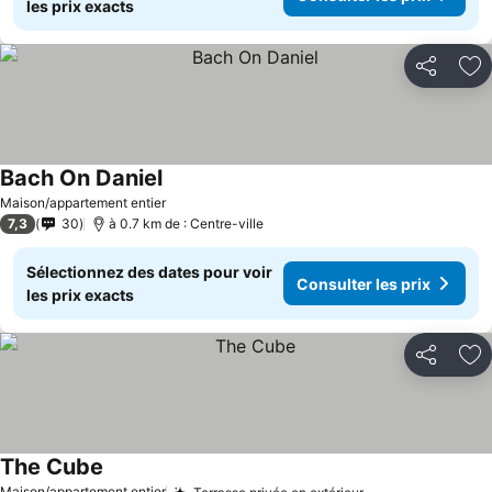
les prix exacts
Partager
Aj
Bach On Daniel
Maison/appartement entier
7,3
30
à 0.7 km de : Centre-ville
Sélectionnez des dates pour voir
Consulter les prix
les prix exacts
Partager
Aj
The Cube
Maison/appartement entier