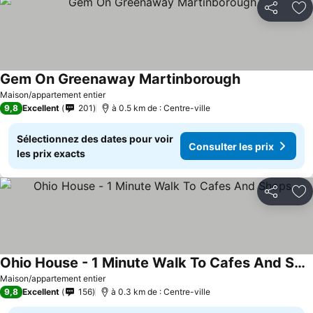
Partager
Aj
Gem On Greenaway Martinborough
Maison/appartement entier
9,8
Excellent
201
à 0.5 km de : Centre-ville
Sélectionnez des dates pour voir
Consulter les prix
les prix exacts
Partager
Aj
Ohio House - 1 Minute Walk To Cafes And Shops
Maison/appartement entier
9,8
Excellent
156
à 0.3 km de : Centre-ville