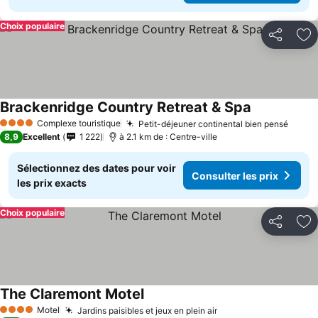
Choix populaire
Partager
Aj
Brackenridge Country Retreat & Spa
Complexe touristique
Petit-déjeuner continental bien pensé
4 Étoiles
8,9
Excellent
1 222
à 2.1 km de : Centre-ville
Sélectionnez des dates pour voir
Consulter les prix
les prix exacts
Choix populaire
Partager
Aj
The Claremont Motel
Motel
Jardins paisibles et jeux en plein air
4 Étoiles