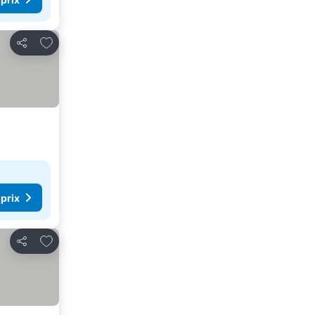
Ajouter à mes favoris
Partager
 prix
Ajouter à mes favoris
Partager