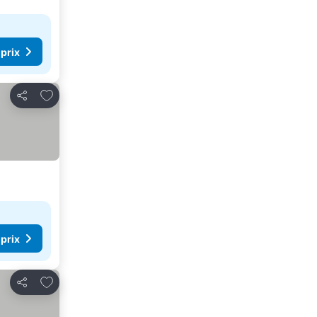
 prix
Ajouter à mes favoris
Partager
 prix
Ajouter à mes favoris
Partager