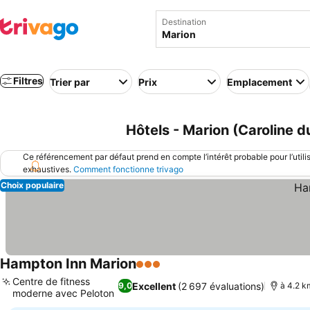
Destination
Filtres
Trier par
Prix
Emplacement
Hôtels - Marion (Caroline d
Ce référencement par défaut prend en compte l’intérêt probable pour l’utili
exhaustives.
Comment fonctionne trivago
Choix populaire
Hampton Inn Marion
3 Étoiles
Consulter les prix
Centre de fitness
Excellent
(2 697 évaluations)
9,0
à 4.2 k
moderne avec Peloton
Consulter les prix