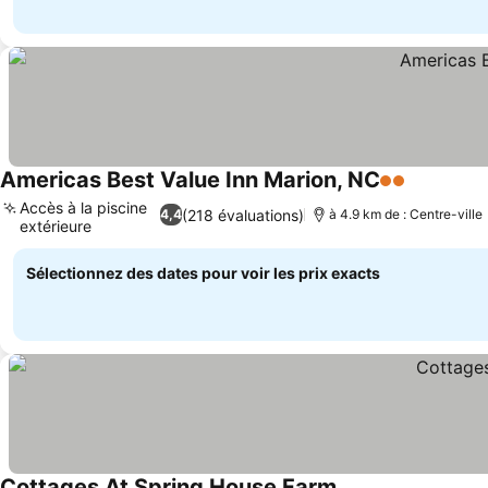
Americas Best Value Inn Marion, NC
2 Étoiles
Consulter
Accès à la piscine
(218 évaluations)
4,4
à 4.9 km de : Centre-ville
extérieure
Consulter les prix
Sélectionnez des dates pour voir les prix exacts
Cottages At Spring House Farm