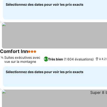
Sélectionnez des dates pour voir les prix exacts
Comfort Inn
3 Étoiles
Consulter les prix
Suites exécutives avec
Très bien
(1 604 évaluations)
8,1
à 4.2 
vue sur la montagne
Consulter les prix
Sélectionnez des dates pour voir les prix exacts