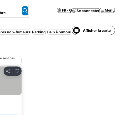
FR · €
Menu
Se connecter
bre
Afficher la carte
res non-fumeurs
Parking
Bain à remous
Climatisation
Annulatio
ne sont pas
Ajouter à mes favoris
Partager