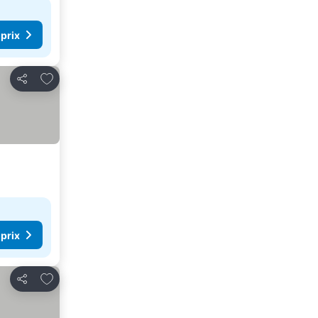
 prix
Ajouter à mes favoris
Partager
 prix
Ajouter à mes favoris
Partager