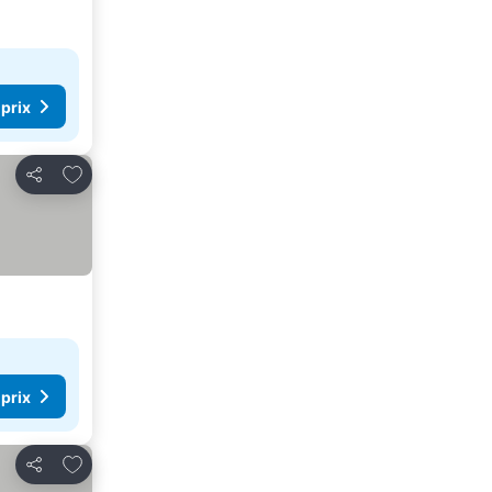
 prix
Ajouter à mes favoris
Partager
 prix
Ajouter à mes favoris
Partager