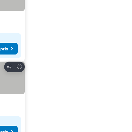
 prix
Ajouter à mes favoris
Partager
 prix