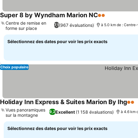
Super 8 by Wyndham Marion NC
2 Étoiles
Consulter les
Centre de remise en
(967 évaluations)
7,1
à 5.0 km de : Centre-v
forme sur place
Consulter les prix
Sélectionnez des dates pour voir les prix exacts
Choix populaire
Holiday Inn Express & Suites Marion By Ihg
2 Ét
C
Vues panoramiques
Excellent
(1 158 évaluations)
9,2
à 4.6 km d
sur la montagne
Consulter les prix
Sélectionnez des dates pour voir les prix exacts