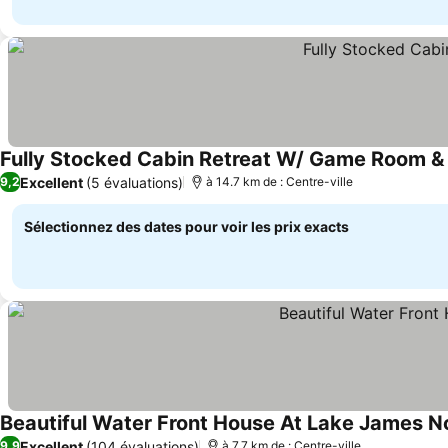
Fully Stocked Cabin Retreat W/ Game Room &
Excellent
(5 évaluations)
9,2
à 14.7 km de : Centre-ville
Sélectionnez des dates pour voir les prix exacts
Beautiful Water Front House At Lake James No
Excellent
(104 évaluations)
9,9
à 7.7 km de : Centre-ville