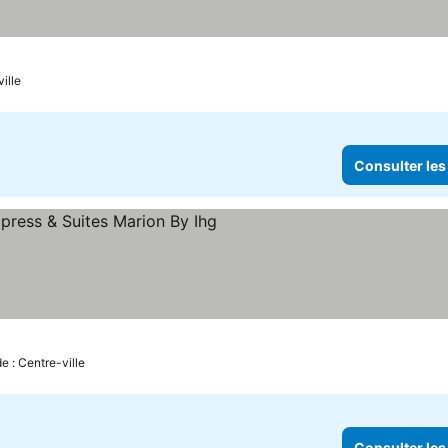
 prix
ille
Consulter les
oiles
onsulter les prix
e : Centre-ville
Consulter les