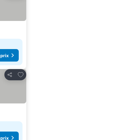
x
 prix
Ajouter à mes favoris
Partager
 prix