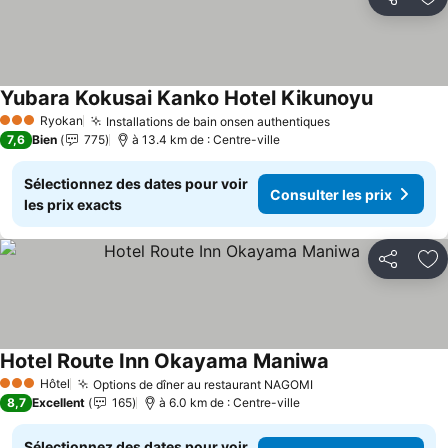
Partager
Aj
Yubara Kokusai Kanko Hotel Kikunoyu
Ryokan
Installations de bain onsen authentiques
3 Étoiles
7,6
Bien
775
à 13.4 km de : Centre-ville
Sélectionnez des dates pour voir
Consulter les prix
les prix exacts
Partager
Aj
Hotel Route Inn Okayama Maniwa
Hôtel
Options de dîner au restaurant NAGOMI
3 Étoiles
8,7
Excellent
165
à 6.0 km de : Centre-ville
Sélectionnez des dates pour voir