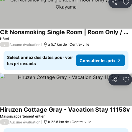
Partager
Aj
Clt Nonsmoking Single Room | Room Only / Maniwa Okayama
Hôtel
/
à 5.7 km de : Centre-ville
Aucune évaluation
Sélectionnez des dates pour voir
Consulter les prix
les prix exacts
Partager
Aj
Hiruzen Cottage Gray - Vacation Stay 11158v
Maison/appartement entier
/
à 22.8 km de : Centre-ville
Aucune évaluation