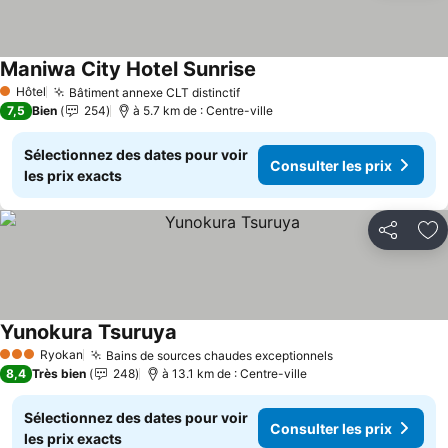
Maniwa City Hotel Sunrise
Hôtel
Bâtiment annexe CLT distinctif
1 Étoiles
7,5
Bien
254
à 5.7 km de : Centre-ville
Sélectionnez des dates pour voir
Consulter les prix
les prix exacts
Partager
Aj
Yunokura Tsuruya
Ryokan
Bains de sources chaudes exceptionnels
3 Étoiles
8,4
Très bien
248
à 13.1 km de : Centre-ville
Sélectionnez des dates pour voir
Consulter les prix
les prix exacts