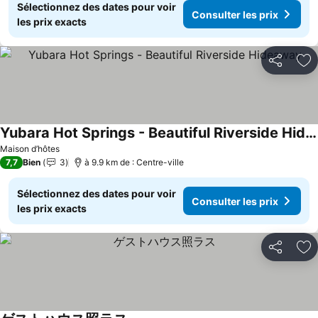
Sélectionnez des dates pour voir
Consulter les prix
les prix exacts
Partager
Aj
Yubara Hot Springs - Beautiful Riverside Hideaway
Maison d’hôtes
7,7
Bien
3
à 9.9 km de : Centre-ville
Sélectionnez des dates pour voir
Consulter les prix
les prix exacts
Partager
Aj