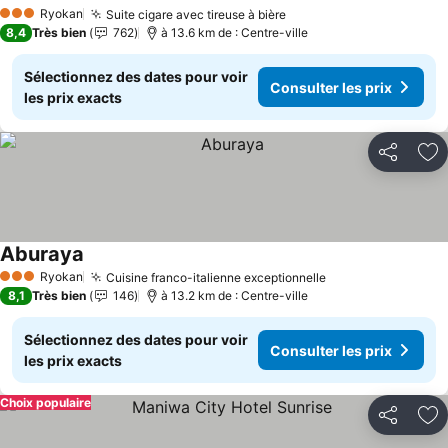
Ryokan
Suite cigare avec tireuse à bière
3 Étoiles
8,4
Très bien
762
à 13.6 km de : Centre-ville
Sélectionnez des dates pour voir
Consulter les prix
les prix exacts
Partager
Aj
Aburaya
Ryokan
Cuisine franco-italienne exceptionnelle
3 Étoiles
8,1
Très bien
146
à 13.2 km de : Centre-ville
Sélectionnez des dates pour voir
Consulter les prix
les prix exacts
Choix populaire
Partager
Aj