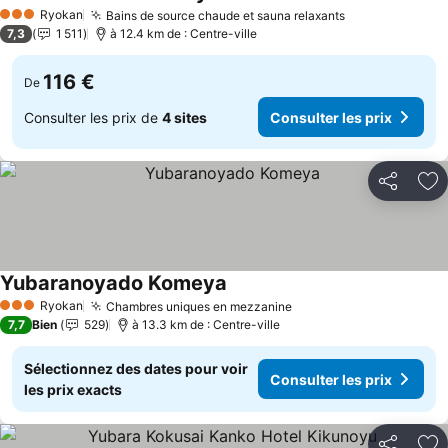
Ryokan
Bains de source chaude et sauna relaxants
3 Étoiles
7,3
1 511
à 12.4 km de : Centre-ville
116 €
De
Consulter les prix de
4 sites
Consulter les prix
Partager
Aj
Yubaranoyado Komeya
Ryokan
Chambres uniques en mezzanine
3 Étoiles
7,7
Bien
529
à 13.3 km de : Centre-ville
Sélectionnez des dates pour voir
Consulter les prix
les prix exacts