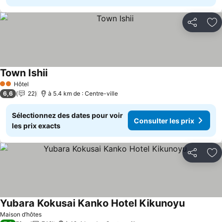
Partager
Aj
Town Ishii
Hôtel
2 Étoiles
6,6
22
à 5.4 km de : Centre-ville
Sélectionnez des dates pour voir
Consulter les prix
les prix exacts
Partager
Aj
Yubara Kokusai Kanko Hotel Kikunoyu
Maison d’hôtes