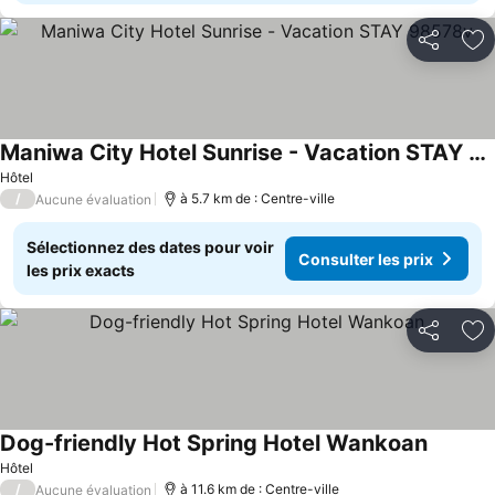
Partager
Aj
Maniwa City Hotel Sunrise - Vacation STAY 98578v
Hôtel
/
à 5.7 km de : Centre-ville
Aucune évaluation
Sélectionnez des dates pour voir
Consulter les prix
les prix exacts
Partager
Aj
Dog-friendly Hot Spring Hotel Wankoan
Hôtel
/
à 11.6 km de : Centre-ville
Aucune évaluation