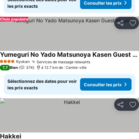
Consulter les prix
les prix exacts
Choix populaire
Partager
Aj
Yumeguri No Yado Matsunoya Kasen Guest House
Ryokan
Services de massage relaxants
4 Étoiles
7,7
Bien
374
à 12.7 km de : Centre-ville
Sélectionnez des dates pour voir
Consulter les prix
les prix exacts
Partager
Aj
Hakkei