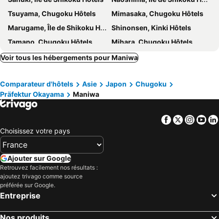
Tsuyama, Chugoku Hôtels
Mimasaka, Chugoku Hôtels
Marugame, Île de Shikoku Hôtels
Shinonsen, Kinki Hôtels
Tamano, Chugoku Hôtels
Mihara, Chugoku Hôtels
Misasa, Chugoku Hôtels
Daisen, Chugoku Hôtels
Voir tous les hébergements pour Maniwa
Setouchi, Chugoku Hôtels
Sakaide, Île de Shikoku Hôtels
Comparateur d'hôtels
Asie
Japon
Chugoku
Yasugi, Chugoku Hôtels
Shobara, Chugoku Hôtels
Präfektur Okayama
Maniwa
Kurayoshi, Chugoku Hôtels
Yurihama, Chugoku Hôtels
Ako, Kinki Hôtels
Tatsuno, Kinki Hôtels
Facebook
Twitter
Insta
Yo
Hiroshima, Chugoku Hôtels
Okayama, Chugoku Hôtels
Choisissez votre pays
Onomichi, Chugoku Hôtels
Matsue, Chugoku Hôtels
Izumo, Chugoku Hôtels
Imabari, Île de Shikoku Hôtels
Ajouter sur Google
Retrouvez facilement nos résultats :
Kurashiki, Chugoku Hôtels
Hatsukaichi, Chugoku Hôtels
ajoutez trivago comme source
Fukuyama, Chugoku Hôtels
Tokyo, Kanto Hôtels
préférée sur Google.
Entreprise
Osaka, Kinki Hôtels
Kyoto, Kinki Hôtels
Sapporo, Hokkaido Hôtels
Fukuoka, Île de Kyushu Hôtels
Nos produits