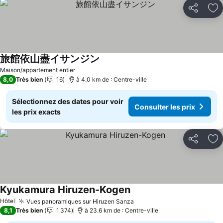
Partager
Aj
旅館依山盡イサンジン
Maison/appartement entier
8,0
Très bien
16
à 4.0 km de : Centre-ville
Sélectionnez des dates pour voir
Consulter les prix
les prix exacts
Partager
Aj
Kyukamura Hiruzen-Kogen
Hôtel
Vues panoramiques sur Hiruzen Sanza
8,1
Très bien
1 374
à 23.6 km de : Centre-ville