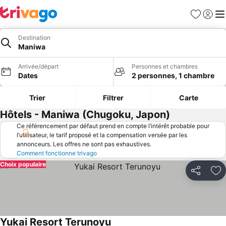
Favoris
Se con
Me
Destination
Maniwa
Arrivée/départ
Personnes et chambres
Dates
2 personnes, 1 chambre
Trier
Filtrer
Carte
Hôtels - Maniwa (Chugoku, Japon)
Ce référencement par défaut prend en compte l’intérêt probable pour
l’utilisateur, le tarif proposé et la compensation versée par les
annonceurs. Les offres ne sont pas exhaustives.
Comment fonctionne trivago
Choix populaire
Partager
Aj
Yukai Resort Terunoyu