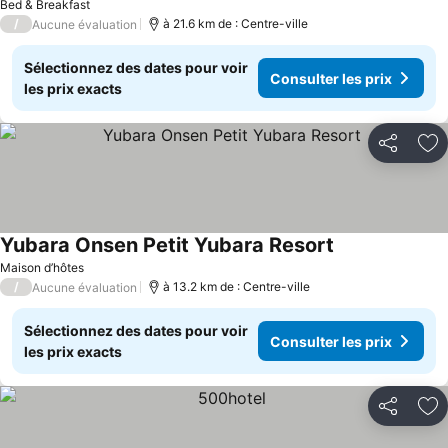
Bed & Breakfast
/
à 21.6 km de : Centre-ville
Aucune évaluation
Sélectionnez des dates pour voir
Consulter les prix
les prix exacts
Partager
Aj
Yubara Onsen Petit Yubara Resort
Maison d’hôtes
/
à 13.2 km de : Centre-ville
Aucune évaluation
Sélectionnez des dates pour voir
Consulter les prix
les prix exacts
Partager
Aj