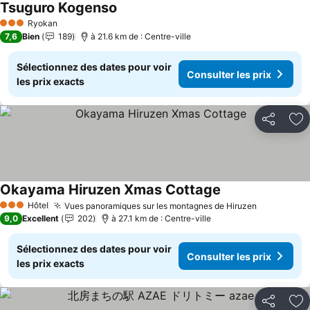
Tsuguro Kogenso
Ryokan
3 Étoiles
7,6
Bien
189
à 21.6 km de : Centre-ville
Sélectionnez des dates pour voir
Consulter les prix
les prix exacts
Partager
Aj
Okayama Hiruzen Xmas Cottage
Hôtel
Vues panoramiques sur les montagnes de Hiruzen
3 Étoiles
9,0
Excellent
202
à 27.1 km de : Centre-ville
Sélectionnez des dates pour voir
Consulter les prix
les prix exacts
Partager
Aj