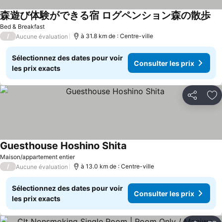
森遊び体験ができる宿 ログペンション森の散歩
Bed & Breakfast
/
à 31.8 km de : Centre-ville
Aucune évaluation
Sélectionnez des dates pour voir
Consulter les prix
les prix exacts
Partager
Aj
Guesthouse Hoshino Shita
Maison/appartement entier
/
à 13.0 km de : Centre-ville
Aucune évaluation
Sélectionnez des dates pour voir
Consulter les prix
les prix exacts