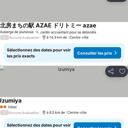
北房まちの駅 AZAE ドリトミー azae
Auberge de jeunesse
Jardin accueillant pour se détendre
/
à 14.9 km de : Centre-ville
Aucune évaluation
Sélectionnez des dates pour voir
Consulter les prix
les prix exacts
Partager
Aj
Izumiya
Hôtel
2 Étoiles
/
à 6.5 km de : Centre-ville
Aucune évaluation
Sélectionnez des dates pour voir