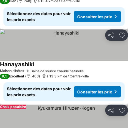
7,6
Bien
748
à 13.4 km de : Centre-ville
Sélectionnez des dates pour voir
Consulter les prix
les prix exacts
Partager
Aj
Hanayashiki
Maison d’hôtes
Bains de source chaude naturelle
8,5
Excellent
403
à 13.3 km de : Centre-ville
Sélectionnez des dates pour voir
Consulter les prix
les prix exacts
Choix populaire
Partager
Aj