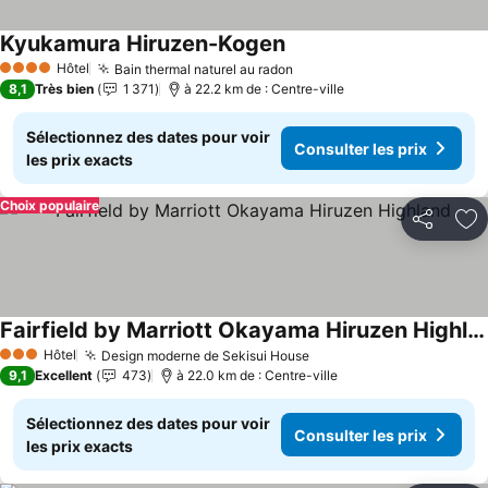
Kyukamura Hiruzen-Kogen
Hôtel
Bain thermal naturel au radon
4 Étoiles
8,1
Très bien
1 371
à 22.2 km de : Centre-ville
Sélectionnez des dates pour voir
Consulter les prix
les prix exacts
Choix populaire
Partager
Aj
Fairfield by Marriott Okayama Hiruzen Highland
Hôtel
Design moderne de Sekisui House
3 Étoiles
9,1
Excellent
473
à 22.0 km de : Centre-ville
Sélectionnez des dates pour voir
Consulter les prix
les prix exacts