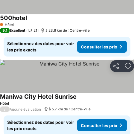
500hotel
Hôtel
1 Étoiles
9,1
Excellent
21
à 23.6 km de : Centre-ville
Sélectionnez des dates pour voir
Consulter les prix
les prix exacts
Partager
Aj
Maniwa City Hotel Sunrise
Hôtel
/
à 5.7 km de : Centre-ville
Aucune évaluation
Sélectionnez des dates pour voir
Consulter les prix
les prix exacts