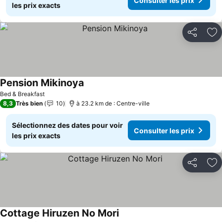
Consulter les prix
les prix exacts
Partager
Aj
Pension Mikinoya
Bed & Breakfast
8,3
Très bien
10
à 23.2 km de : Centre-ville
Sélectionnez des dates pour voir
Consulter les prix
les prix exacts
Partager
Aj
Cottage Hiruzen No Mori