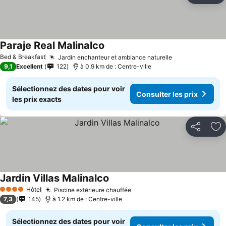
Paraje Real Malinalco
Consulter les prix
Bed & Breakfast
Jardin enchanteur et ambiance naturelle
Consulter les 
9,1
Excellent
122
à 0.9 km de : Centre-ville
Sélectionnez des dates pour voir
Consulter les prix
les prix exacts
Partager
Aj
Jardin Villas Malinalco
Consulter les prix
Hôtel
Piscine extérieure chauffée
Consulter les prix
4 Étoiles
7,3
145
à 1.2 km de : Centre-ville
Sélectionnez des dates pour voir