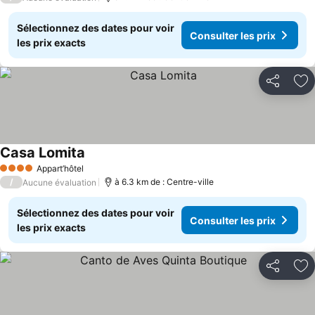
Sélectionnez des dates pour voir
Consulter les prix
les prix exacts
Partager
Aj
Casa Lomita
Consulter les prix
Appart’hôtel
4 Étoiles
/
à 6.3 km de : Centre-ville
Aucune évaluation
Sélectionnez des dates pour voir
Consulter les prix
les prix exacts
Partager
Aj