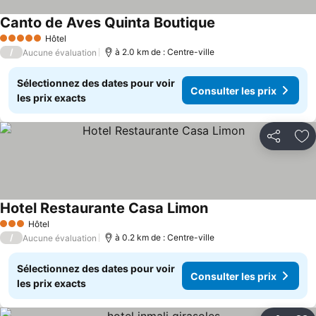
Canto de Aves Quinta Boutique
Consulter les prix
Hôtel
5 Étoiles
/
à 2.0 km de : Centre-ville
Aucune évaluation
Sélectionnez des dates pour voir
Consulter les prix
les prix exacts
Partager
Aj
Hotel Restaurante Casa Limon
Consulter les prix
Hôtel
3 Étoiles
/
à 0.2 km de : Centre-ville
Aucune évaluation
Sélectionnez des dates pour voir
Consulter les prix
les prix exacts