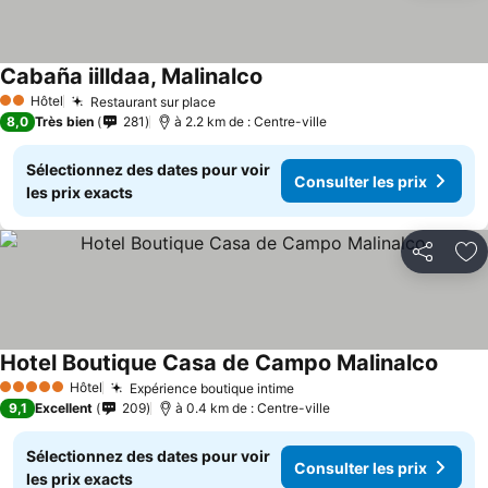
Cabaña iilldaa, Malinalco
Consulter les prix
Hôtel
Restaurant sur place
Consulter les prix
2 Étoiles
8,0
Très bien
281
à 2.2 km de : Centre-ville
Sélectionnez des dates pour voir
Consulter les prix
les prix exacts
Partager
Aj
Hotel Boutique Casa de Campo Malinalco
Consul
Hôtel
Expérience boutique intime
Consulter les prix
5 Étoiles
9,1
Excellent
209
à 0.4 km de : Centre-ville
Sélectionnez des dates pour voir
Consulter les prix
les prix exacts