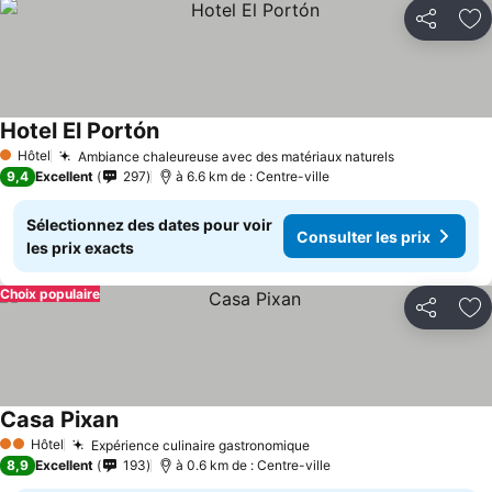
Partager
Aj
Hotel El Portón
Consulter les prix
Hôtel
Ambiance chaleureuse avec des matériaux naturels
Consulter le
1 Étoiles
9,4
Excellent
297
à 6.6 km de : Centre-ville
Sélectionnez des dates pour voir
Consulter les prix
les prix exacts
Choix populaire
Partager
Aj
Casa Pixan
Consulter les prix
Hôtel
Expérience culinaire gastronomique
Consulter les prix
2 Étoiles
8,9
Excellent
193
à 0.6 km de : Centre-ville