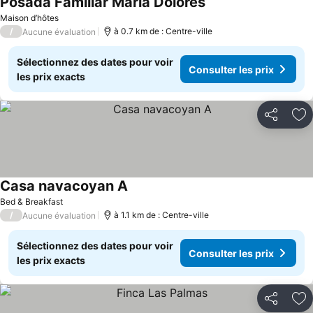
Posada Familiar María Dolores
Consulter les prix
Maison d’hôtes
/
à 0.7 km de : Centre-ville
Aucune évaluation
Sélectionnez des dates pour voir
Consulter les prix
les prix exacts
Partager
Aj
Casa navacoyan A
Consulter les prix
Bed & Breakfast
/
à 1.1 km de : Centre-ville
Aucune évaluation
Sélectionnez des dates pour voir
Consulter les prix
les prix exacts
Partager
Aj