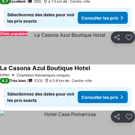
9,7
Excellent
265
à 1.3 km de : Centre-ville
Sélectionnez des dates pour voir
Consulter les prix
les prix exacts
Choix populaire
Partager
Aj
La Casona Azul Boutique Hotel
Consulter les prix
Hôtel
Chambres thématiques uniques
Consulter les prix
8,2
Très bien
333
à 0.6 km de : Centre-ville
Sélectionnez des dates pour voir
Consulter les prix
les prix exacts
Partager
Aj