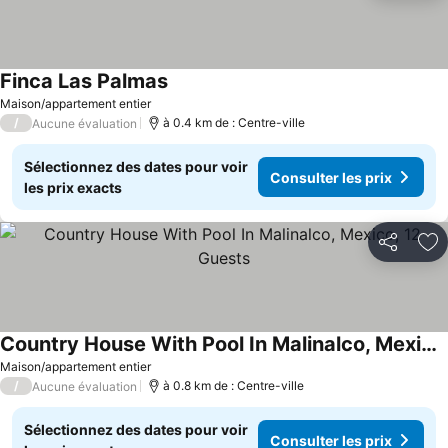
Finca Las Palmas
Consulter les prix
Maison/appartement entier
/
à 0.4 km de : Centre-ville
Aucune évaluation
Sélectionnez des dates pour voir
Consulter les prix
les prix exacts
Partager
Aj
Country House With Pool In Malinalco, Mexico, 12 Guests
Consulter les prix
Maison/appartement entier
/
à 0.8 km de : Centre-ville
Aucune évaluation
Sélectionnez des dates pour voir
Consulter les prix