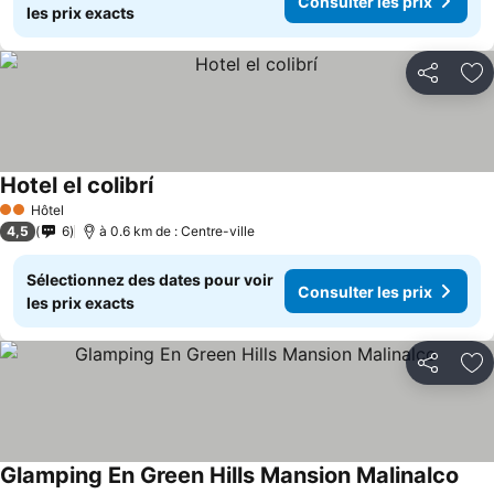
Consulter les prix
les prix exacts
Partager
Aj
Hotel el colibrí
Consulter les prix
Hôtel
2 Étoiles
4,5
6
à 0.6 km de : Centre-ville
Sélectionnez des dates pour voir
Consulter les prix
les prix exacts
Partager
Aj
Glamping En Green Hills Mansion Malinalco
Cons