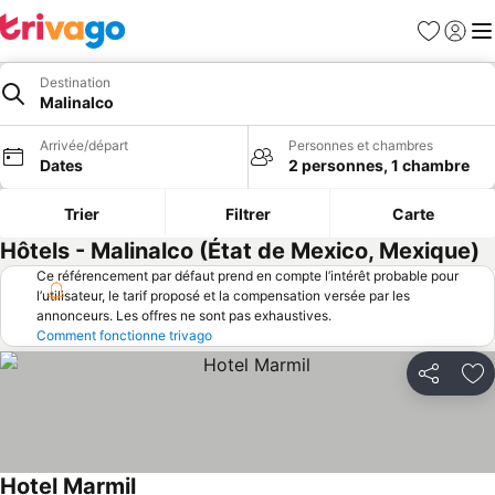
Favoris
Se con
Me
Destination
Malinalco
Arrivée/départ
Personnes et chambres
Dates
2 personnes, 1 chambre
Trier
Filtrer
Carte
Hôtels - Malinalco (État de Mexico, Mexique)
Ce référencement par défaut prend en compte l’intérêt probable pour
l’utilisateur, le tarif proposé et la compensation versée par les
annonceurs. Les offres ne sont pas exhaustives.
Comment fonctionne trivago
Partager
Aj
Hotel Marmil