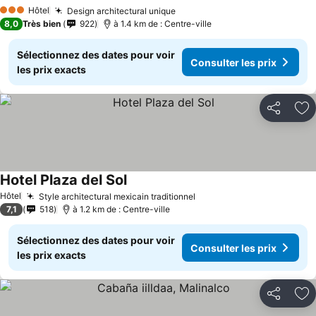
Consulter les prix
Hôtel
Design architectural unique
Consulter les prix
3 Étoiles
8,0
Très bien
922
à 1.4 km de : Centre-ville
Sélectionnez des dates pour voir
Consulter les prix
les prix exacts
Partager
Aj
Hotel Plaza del Sol
Consulter les prix
Hôtel
Style architectural mexicain traditionnel
Consulter les prix
7,1
518
à 1.2 km de : Centre-ville
Sélectionnez des dates pour voir
Consulter les prix
les prix exacts
Partager
Aj