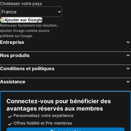
Mexico, District fédéral Hôtels
Valle de Bravo, État de Mexico Hôtels
Choisissez votre pays
Tepoztlán, Morelos Hôtels
Cuernavaca, Morelos Hôtels
Toluca, État de Mexico Hôtels
Xochitepec, Morelos Hôtels
Ajouter sur Google
Retrouvez facilement nos résultats :
Teotihuacan de Arista, État de Mexico Hôtels
Ecatepec de Morelos, État de Mexico Hôtels
ajoutez trivago comme source
Puerto Vallarta, Jalisco Hôtels
Playa del Carmen, Quintana Roo Hôtels
préférée sur Google.
Entreprise
Cancún, Quintana Roo Hôtels
Tulum, Quintana Roo Hôtels
Cabo San Lucas, Basse-Californie du Sud Hôtels
Puerto Peñasco, Sonora Hôtels
Nos produits
Oaxaca, Oaxaca Hôtels
Mazatlán, Sinaloa Hôtels
Conditions et politiques
Assistance
Connectez-vous pour bénéficier des
avantages réservés aux membres
Personnalisez votre expérience
Offres fidélité et Prix membres