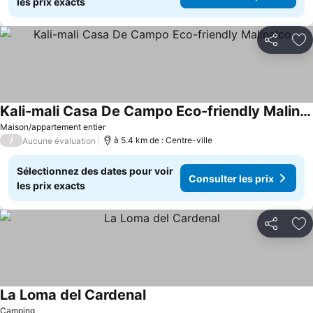
les prix exacts
Partager
Aj
Kali-mali Casa De Campo Eco-friendly Malinalco
Consulter les prix
Maison/appartement entier
/
à 5.4 km de : Centre-ville
Aucune évaluation
Sélectionnez des dates pour voir
Consulter les prix
les prix exacts
Partager
Aj
La Loma del Cardenal
Consulter les prix
Camping