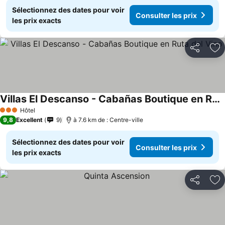
Sélectionnez des dates pour voir
Consulter les prix
les prix exacts
Partager
Aj
Villas El Descanso - Cabañas Boutique en Ruta del Vino
Consulter les prix
Hôtel
3 Étoiles
9,8
Excellent
9
à 7.6 km de : Centre-ville
Sélectionnez des dates pour voir
Consulter les prix
les prix exacts
Partager
Aj