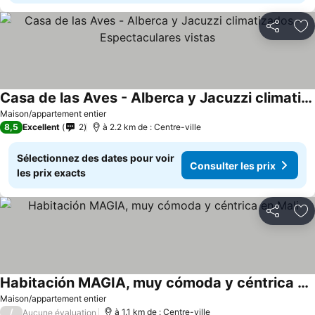
Partager
Aj
Casa de las Aves - Alberca y Jacuzzi climatizados - Espectaculares vistas
Consulter les prix
Maison/appartement entier
8,5
Excellent
2
à 2.2 km de : Centre-ville
Sélectionnez des dates pour voir
Consulter les prix
les prix exacts
Partager
Aj
Habitación MAGIA, muy cómoda y céntrica en Mali
Consulter les prix
Maison/appartement entier
/
à 1.1 km de : Centre-ville
Aucune évaluation