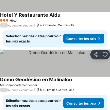
Hotel Y Restaurante Aldu
Consulter les prix
Hôtel
3 Étoiles
/
à 2.7 km de : Centre-ville
Aucune évaluation
Sélectionnez des dates pour voir
Consulter les prix
les prix exacts
Partager
Aj
Domo Geodésico en Malinalco
Consulter les prix
Maison/appartement entier
/
à 1.0 km de : Centre-ville
Aucune évaluation
Sélectionnez des dates pour voir
Consulter les prix
les prix exacts