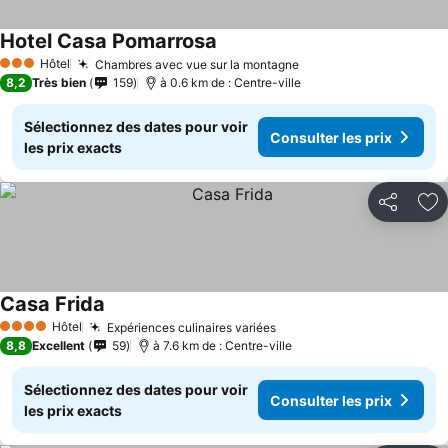
Hotel Casa Pomarrosa
Consulter les prix
Hôtel
Chambres avec vue sur la montagne
Consulter les prix
3 Étoiles
8,2
Très bien
159
à 0.6 km de : Centre-ville
Sélectionnez des dates pour voir
Consulter les prix
les prix exacts
Partager
Aj
Casa Frida
Consulter les prix
Hôtel
Expériences culinaires variées
Consulter les prix
4 Étoiles
8,8
Excellent
59
à 7.6 km de : Centre-ville
Sélectionnez des dates pour voir
Consulter les prix
les prix exacts