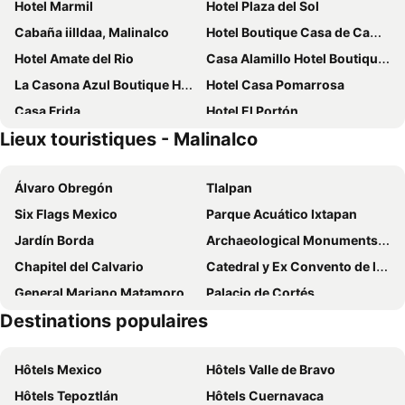
Hotel Marmil
Hotel Plaza del Sol
Cabaña iilldaa, Malinalco
Hotel Boutique Casa de Campo Malinalco
Hotel Amate del Rio
Casa Alamillo Hotel Boutique SOLO ADULTOS
La Casona Azul Boutique Hotel
Hotel Casa Pomarrosa
Casa Frida
Hotel El Portón
Lieux touristiques - Malinalco
Casa Pixan
Villas El Descanso - Cabañas Boutique en Ruta del Vino
Jardin Villas Malinalco
Hotel el colibrí
Álvaro Obregón
Tlalpan
Hotel Y Restaurante Aldu
Canto de Aves
Six Flags Mexico
Parque Acuático Ixtapan
Casa Nuestra Hotel Boutique y Experiencias para Compartir
Casa 7 By 7 Valles
Jardín Borda
Archaeological Monuments Zone of Xochicalco
Casa d'Lobo Hotel Boutique
Hotel Quinta Real Las Palmas Malinalco
Chapitel del Calvario
Catedral y Ex Convento de la Asunción de Cuernavaca
Paradise Hotel Boutique & Lounge
Hotel Casa Richer
General Mariano Matamoros Airport
Palacio de Cortés
Yolitia
Hotel Colibrí
Destinations populaires
Central de Autobuses - Estrella de Oro
Plaza Cuernavaca
Hotel Restaurante Casa Limon Malinalco
Hotel Casa Corazón Malinalco
Aéroport international Adolfo López Mateos
Parque Ecológico Chapultepec
Casa AmaNacer Malinalco
Hôtels Mexico
Hôtels Valle de Bravo
Parque Nacional Grutas de Cacahuamilpa
Parque Nacional Nevado de Toluca
Hôtels Tepoztlán
Hôtels Cuernavaca
Magdalena Contreras