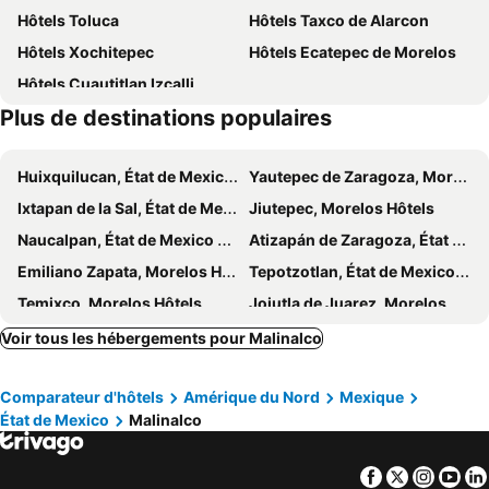
Hôtels Toluca
Hôtels Taxco de Alarcon
Hôtels Xochitepec
Hôtels Ecatepec de Morelos
Hôtels Cuautitlan Izcalli
Plus de destinations populaires
Huixquilucan, État de Mexico Hôtels
Yautepec de Zaragoza, Morelos Hôtels
Ixtapan de la Sal, État de Mexico Hôtels
Jiutepec, Morelos Hôtels
Naucalpan, État de Mexico Hôtels
Atizapán de Zaragoza, État de Mexico Hôtels
Emiliano Zapata, Morelos Hôtels
Tepotzotlan, État de Mexico Hôtels
Temixco, Morelos Hôtels
Jojutla de Juarez, Morelos Hôtels
Villa del Carbón, État de Mexico Hôtels
Ocoyoacac, État de Mexico Hôtels
Voir tous les hébergements pour Malinalco
Tehuixtla, Morelos Hôtels
Iguala, Guerrero Hôtels
Comparateur d'hôtels
Amérique du Nord
Mexique
Texcoco de Mora, État de Mexico Hôtels
Cuautla Morelos, Morelos Hôtels
État de Mexico
Malinalco
Nezahualcóyotl, État de Mexico Hôtels
Tlaquiltenango, Morelos Hôtels
Ciudad Nezahualcoyotl, État de Mexico Hôtels
Jocotitlán, État de Mexico Hôtels
Facebook
Twitter
Insta
Yo