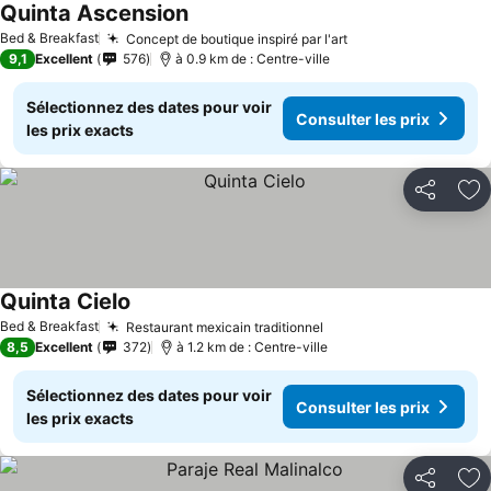
Quinta Ascension
Consulter les prix
Bed & Breakfast
Concept de boutique inspiré par l'art
Consulter les pri
9,1
Excellent
576
à 0.9 km de : Centre-ville
Sélectionnez des dates pour voir
Consulter les prix
les prix exacts
Partager
Aj
Quinta Cielo
Consulter les prix
Bed & Breakfast
Restaurant mexicain traditionnel
Consulter les prix
8,5
Excellent
372
à 1.2 km de : Centre-ville
Sélectionnez des dates pour voir
Consulter les prix
les prix exacts
Partager
Aj