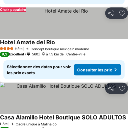
Choix populaire
Partager
Aj
Hotel Amate del Rio
Consulter les prix
Hôtel
Concept boutique mexicain moderne
Consulter les prix
4 Étoiles
9,2
Excellent
560
à 1.5 km de : Centre-ville
Sélectionnez des dates pour voir
Consulter les prix
les prix exacts
Partager
Aj
Casa Alamillo Hotel Boutique SOLO ADULTOS
C
Hôtel
Cadre unique à Malinalco
Consulter les prix