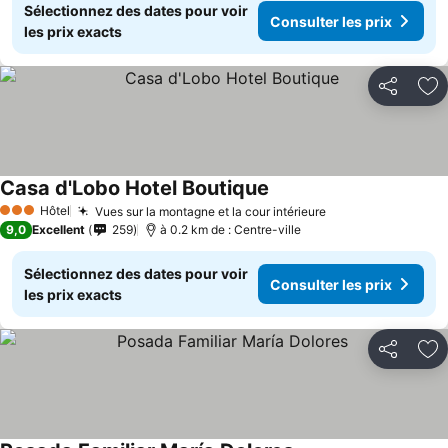
Sélectionnez des dates pour voir
Consulter les prix
les prix exacts
Partager
Aj
Casa d'Lobo Hotel Boutique
Consulter les prix
Hôtel
Vues sur la montagne et la cour intérieure
Consulter les pr
3 Étoiles
9,0
Excellent
259
à 0.2 km de : Centre-ville
Sélectionnez des dates pour voir
Consulter les prix
les prix exacts
Partager
Aj