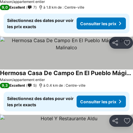
Maison/appartement entier
9,0
Excellent
7
à 1.8 km de : Centre-ville
Sélectionnez des dates pour voir
Consulter les prix
les prix exacts
Partager
Aj
Hermosa Casa De Campo En El Pueblo Mágico De Malinalco
Consulter les prix
Maison/appartement entier
9,3
Excellent
5
à 0.4 km de : Centre-ville
Sélectionnez des dates pour voir
Consulter les prix
les prix exacts
Partager
Aj