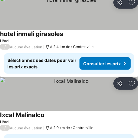
Partager
Aj
hotel inmali girasoles
Consulter les prix
Hôtel
/
à 2.4 km de : Centre-ville
Aucune évaluation
Sélectionnez des dates pour voir
Consulter les prix
les prix exacts
Partager
Aj
Ixcal Malinalco
Consulter les prix
Hôtel
/
à 2.9 km de : Centre-ville
Aucune évaluation