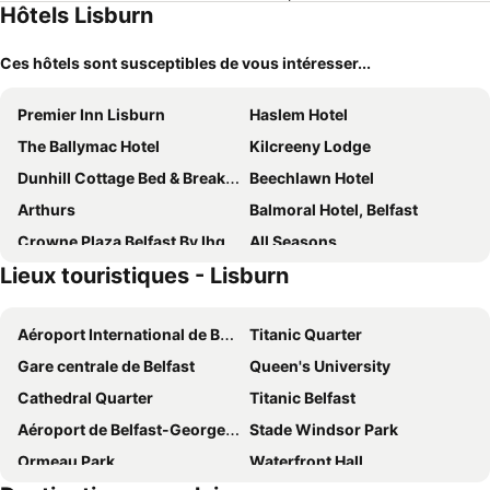
Hôtels Lisburn
Ces hôtels sont susceptibles de vous intéresser...
Premier Inn Lisburn
Haslem Hotel
The Ballymac Hotel
Kilcreeny Lodge
Dunhill Cottage Bed & Breakfast
Beechlawn Hotel
Arthurs
Balmoral Hotel, Belfast
Crowne Plaza Belfast By Ihg
All Seasons
Lieux touristiques - Lisburn
Ivanhoe Inn and Hotel
Aloft Belfast Titanic Quarter
Residence Inn by Marriott Belfast Titanic Quarter
The Malone Hotel
Aéroport International de Belfast
Titanic Quarter
The Harrison Chambers of Distinction
Gregory by the Warren Collection
Gare centrale de Belfast
Queen's University
The Gregory
innbelfast
Cathedral Quarter
Titanic Belfast
Standing Stones Lodge
Number 11 by the Warren Collection
Aéroport de Belfast-George Best
Stade Windsor Park
Pearl Court
ibis Belfast Queens Quarter
Ormeau Park
Waterfront Hall
Springfield B&B
Bradbury Place