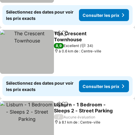
Sélectionnez des dates pour voir
Consulter les prix
les prix exacts
The Crescent
Partager
Ajouter à mes favoris
Townhouse
Consulter les prix
8,9
Excellent
34
à 0.6 km de : Centre-ville
Sélectionnez des dates pour voir
Consulter les prix
les prix exacts
Lisburn - 1 Bedroom -
Partager
Ajouter à mes favoris
Sleeps 2 - Street Parking
Consulter les prix
/
Aucune évaluation
à 8.1 km de : Centre-ville