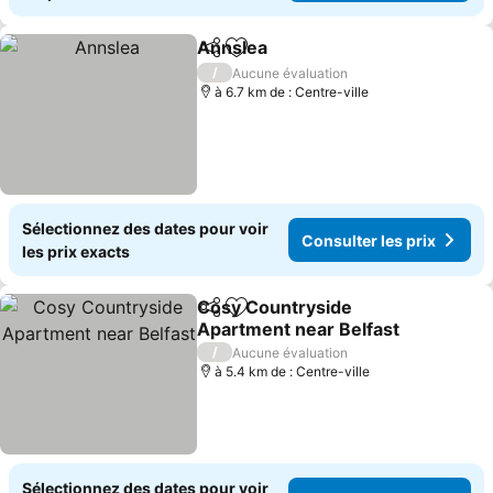
Annslea
Partager
Ajouter à mes favoris
Consulter les prix
/
Aucune évaluation
à 6.7 km de : Centre-ville
Sélectionnez des dates pour voir
Consulter les prix
les prix exacts
Cosy Countryside
Partager
Ajouter à mes favoris
Apartment near Belfast
Consulter les prix
/
Aucune évaluation
à 5.4 km de : Centre-ville
Sélectionnez des dates pour voir