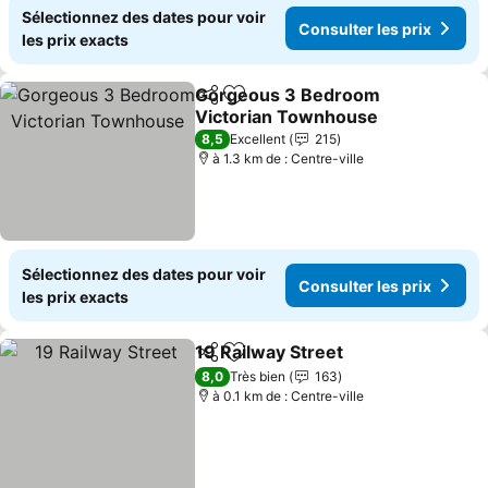
Sélectionnez des dates pour voir
Consulter les prix
les prix exacts
Gorgeous 3 Bedroom
Partager
Ajouter à mes favoris
Victorian Townhouse
Consulter les prix
8,5
Excellent
215
à 1.3 km de : Centre-ville
Sélectionnez des dates pour voir
Consulter les prix
les prix exacts
19 Railway Street
Partager
Ajouter à mes favoris
Consulter
8,0
Très bien
163
à 0.1 km de : Centre-ville