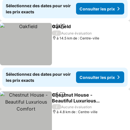
Sélectionnez des dates pour voir
Consulter les prix
les prix exacts
Oakfield
Partager
Ajouter à mes favoris
Consulter les prix
/
Aucune évaluation
à 14.5 km de : Centre-ville
Sélectionnez des dates pour voir
Consulter les prix
les prix exacts
Chestnut House -
Partager
Ajouter à mes favoris
Beautiful Luxurious
Comfort
Consulter les prix
/
Aucune évaluation
à 4.8 km de : Centre-ville