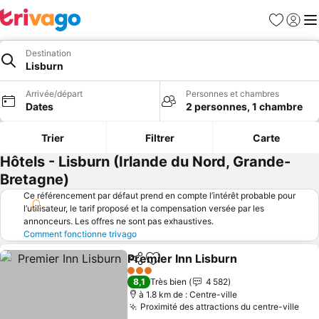
Favoris
Se con
Me
Destination
Lisburn
Arrivée/départ
Personnes et chambres
Dates
2 personnes, 1 chambre
Trier
Filtrer
Carte
Hôtels - Lisburn (Irlande du Nord, Grande-
Bretagne)
Ce référencement par défaut prend en compte l’intérêt probable pour
l’utilisateur, le tarif proposé et la compensation versée par les
annonceurs. Les offres ne sont pas exhaustives.
Comment fonctionne trivago
Premier Inn Lisburn
Partager
Ajouter à mes favoris
Consult
3 Étoiles
8,1
Très bien
4 582
à 1.8 km de : Centre-ville
Proximité des attractions du centre-ville
Con