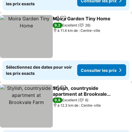
Consulter les prix
les prix exacts
Moira Garden Tiny Home
Partager
Ajouter à mes favoris
C
9,2
Excellent
26
à 11.4 km de : Centre-ville
Sélectionnez des dates pour voir
Consulter les prix
les prix exacts
Stylish, countryside
Partager
Ajouter à mes favoris
apartment at Brookvale
Farm
Consulter les prix
9,8
Excellent
6
à 12.3 km de : Centre-ville