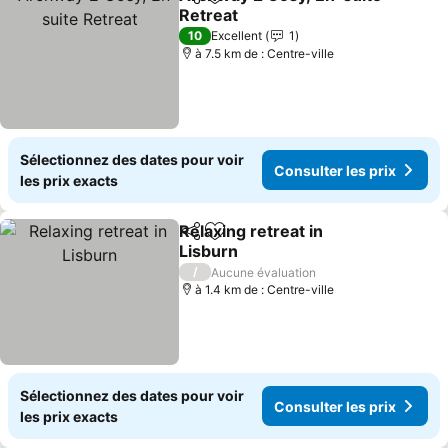
Partager
Ajouter à mes favoris
Retreat
Consulter les prix
10
Excellent
1
à 7.5 km de : Centre-ville
Sélectionnez des dates pour voir
Consulter les prix
les prix exacts
Relaxing retreat in
Partager
Ajouter à mes favoris
Lisburn
Consulter les prix
/
Aucune évaluation
à 1.4 km de : Centre-ville
Sélectionnez des dates pour voir
Consulter les prix
les prix exacts