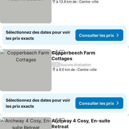
à 13.6 km de : Centre-ville
Sélectionnez des dates pour voir
Consulter les prix
les prix exacts
Copperbeech Farm
Partager
Ajouter à mes favoris
Cottages
Consulter les prix
/
Aucune évaluation
à 8.0 km de : Centre-ville
Sélectionnez des dates pour voir
Consulter les prix
les prix exacts
Archway 4 Cosy, En-suite
Partager
Ajouter à mes favoris
Retreat