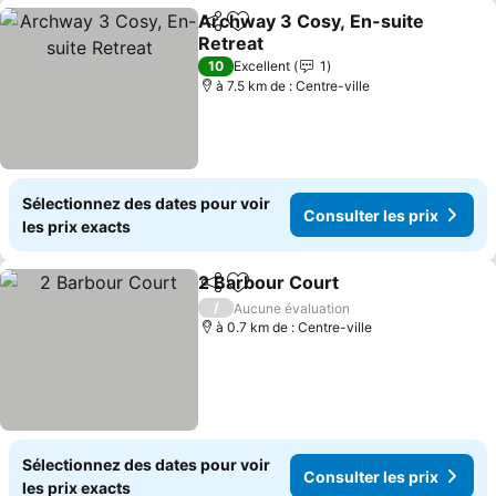
Archway 3 Cosy, En-suite
Partager
Ajouter à mes favoris
Retreat
Consulter les prix
10
Excellent
1
à 7.5 km de : Centre-ville
Sélectionnez des dates pour voir
Consulter les prix
les prix exacts
2 Barbour Court
Partager
Ajouter à mes favoris
Consulter 
/
Aucune évaluation
à 0.7 km de : Centre-ville
Sélectionnez des dates pour voir
Consulter les prix
les prix exacts