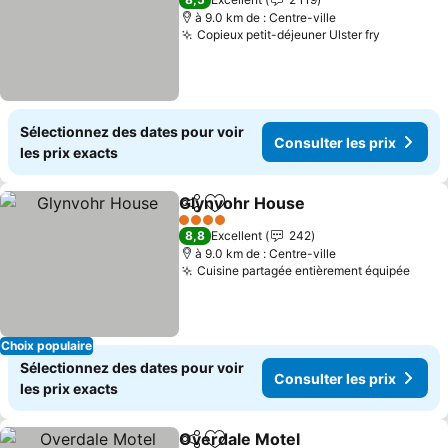
à 9.0 km de : Centre-ville
Copieux petit-déjeuner Ulster fry
Consulter
Sélectionnez des dates pour voir
Consulter les prix
les prix exacts
Glynvohr House
Partager
Ajouter à mes favoris
Consulter 
4 Étoiles
8,8
Excellent
242
à 9.0 km de : Centre-ville
Cuisine partagée entièrement équipée
Consu
Choix populaire
Sélectionnez des dates pour voir
Consulter les prix
les prix exacts
Overdale Motel