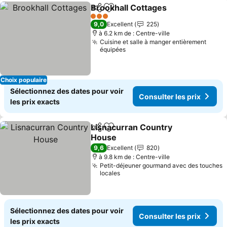
Brookhall Cottages
Partager
Ajouter à mes favoris
Consult
3 Étoiles
9,0
Excellent
225
à 6.2 km de : Centre-ville
Cuisine et salle à manger entièrement
équipées
Choix populaire
Sélectionnez des dates pour voir
Consulter les prix
les prix exacts
Lisnacurran Country
Partager
Ajouter à mes favoris
House
Consulter les prix
9,6
Excellent
820
à 9.8 km de : Centre-ville
Petit-déjeuner gourmand avec des touches
locales
Sélectionnez des dates pour voir
Consulter les prix
les prix exacts