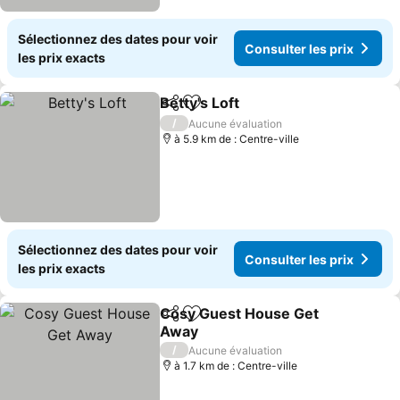
Sélectionnez des dates pour voir
Consulter les prix
les prix exacts
Betty's Loft
Partager
Ajouter à mes favoris
Consulter les p
/
Aucune évaluation
à 5.9 km de : Centre-ville
Sélectionnez des dates pour voir
Consulter les prix
les prix exacts
Cosy Guest House Get
Partager
Ajouter à mes favoris
Away
Consulter les prix
/
Aucune évaluation
à 1.7 km de : Centre-ville