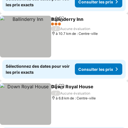
Consulter les prix
les prix exacts
Ballinderry Inn
Partager
Ajouter à mes favoris
Consulter le
3 Étoiles
/
Aucune évaluation
à 10.7 km de : Centre-ville
Sélectionnez des dates pour voir
Consulter les prix
les prix exacts
Down Royal House
Partager
Ajouter à mes favoris
Consult
/
Aucune évaluation
à 6.8 km de : Centre-ville