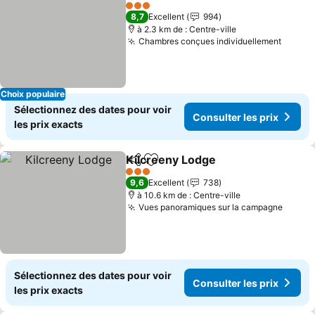
Partager
Ajouter à mes favoris
Consulter l
3 Étoiles
8,7
Excellent
994
à 2.3 km de : Centre-ville
Chambres conçues individuellement
Consul
Choix populaire
Sélectionnez des dates pour voir
Consulter les prix
les prix exacts
Kilcreeny Lodge
Partager
Ajouter à mes favoris
Consulter 
3 Étoiles
9,6
Excellent
738
à 10.6 km de : Centre-ville
Vues panoramiques sur la campagne
Consul
Sélectionnez des dates pour voir
Consulter les prix
les prix exacts