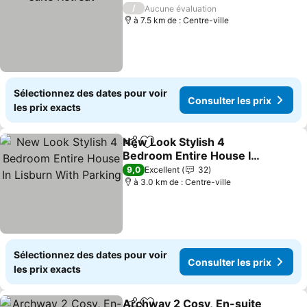
Consulter les prix
/
Aucune évaluation
à 7.5 km de : Centre-ville
Sélectionnez des dates pour voir
Consulter les prix
les prix exacts
New Look Stylish 4
Partager
Ajouter à mes favoris
Bedroom Entire House In
Lisburn With Parking
Consulter les prix
9,0
Excellent
32
à 3.0 km de : Centre-ville
Sélectionnez des dates pour voir
Consulter les prix
les prix exacts
Archway 2 Cosy, En-suite