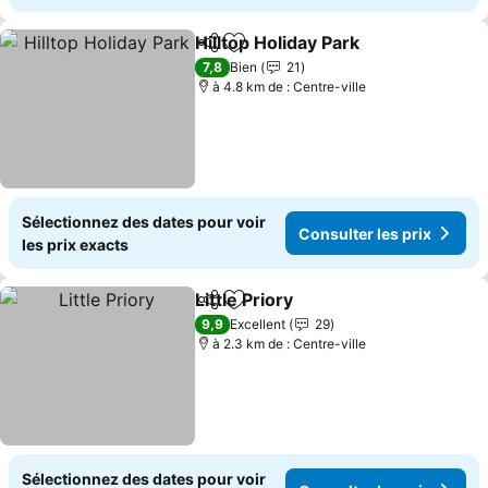
Hilltop Holiday Park
Partager
Ajouter à mes favoris
Consult
7,8
Bien
21
à 4.8 km de : Centre-ville
Sélectionnez des dates pour voir
Consulter les prix
les prix exacts
Little Priory
Partager
Ajouter à mes favoris
Consulter les p
9,9
Excellent
29
à 2.3 km de : Centre-ville
Sélectionnez des dates pour voir