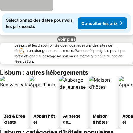
Sélectionnez des dates pour voir
Consulter les prix
les prix exacts
Voir plus
Les prix et les disponibilités que nous recevons des sites de
réservation changent constamment. Par conséquent, il se peut que
l’offre affichée sur trivago ne soit pas la même que celle du site de
réservation.
Lisburn : autres hébergements
Bed & Brea
Appart’hôt
Auberge
Maison
Appa
kfasts
el
de
d’hôtes
el
jeunesse
Lisburn : catégories d’hôtels populaires