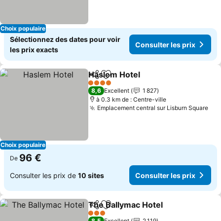
Choix populaire
Sélectionnez des dates pour voir
Consulter les prix
les prix exacts
Haslem Hotel
Partager
Ajouter à mes favoris
Consulter les
4 Étoiles
8,6
Excellent
1 827
à 0.3 km de : Centre-ville
Emplacement central sur Lisburn Square
Con
Choix populaire
96 €
De
Consulter les prix de
10 sites
Consulter les prix
The Ballymac Hotel
Partager
Ajouter à mes favoris
Consult
3 Étoiles
8,5
Excellent
2 119