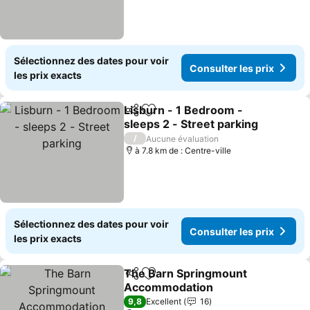
Sélectionnez des dates pour voir
Consulter les prix
les prix exacts
Lisburn - 1 Bedroom -
Partager
Ajouter à mes favoris
sleeps 2 - Street parking
Consulter les prix
/
Aucune évaluation
à 7.8 km de : Centre-ville
Sélectionnez des dates pour voir
Consulter les prix
les prix exacts
The Barn Springmount
Partager
Ajouter à mes favoris
Accommodation
Consulter les prix
9,8
Excellent
16