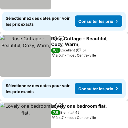
Sélectionnez des dates pour voir
Consulter les prix
les prix exacts
Rose Cottage - Beautiful,
Partager
Ajouter à mes favoris
Cozy, Warm,
Consulter les prix
9,3
Excellent
5
à 0.7 km de : Centre-ville
Sélectionnez des dates pour voir
Consulter les prix
les prix exacts
Lovely one bedroom flat.
Partager
Ajouter à mes favoris
C
7,9
Bien
45
à 4.7 km de : Centre-ville