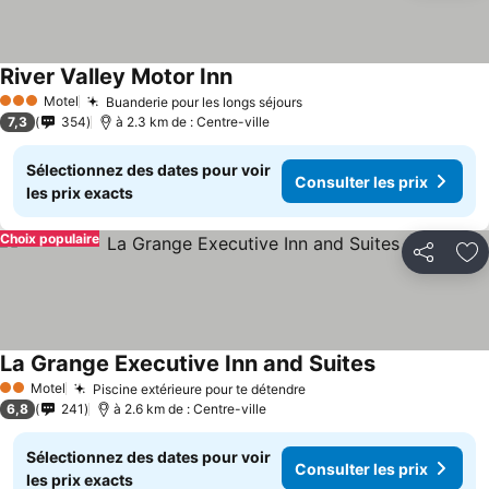
River Valley Motor Inn
Consulter les prix
Motel
Buanderie pour les longs séjours
Consulter les prix
3 Étoiles
7,3
354
à 2.3 km de : Centre-ville
Sélectionnez des dates pour voir
Consulter les prix
les prix exacts
Choix populaire
Partager
Aj
La Grange Executive Inn and Suites
Consulter les 
Motel
Piscine extérieure pour te détendre
Consulter les prix
2 Étoiles
6,8
241
à 2.6 km de : Centre-ville
Sélectionnez des dates pour voir
Consulter les prix
les prix exacts