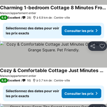
Charming 1-bedroom Cottage 8 Minutes From Round Top-wifi, Ac -zhen House Silo #1
Consulter les prix
Maison/appartement entier
9,6
Excellent
28
à 6.9 km de : Centre-ville
Sélectionnez des dates pour voir
Consulter les prix
les prix exacts
Partager
Aj
Cozy & Comfortable Cottage Just Minutes Off The La Grange Square. Pet Friendly.
Consulter les prix
Maison/appartement entier
9,6
Excellent
16
à 0.7 km de : Centre-ville
Sélectionnez des dates pour voir
Consulter les prix
les prix exacts