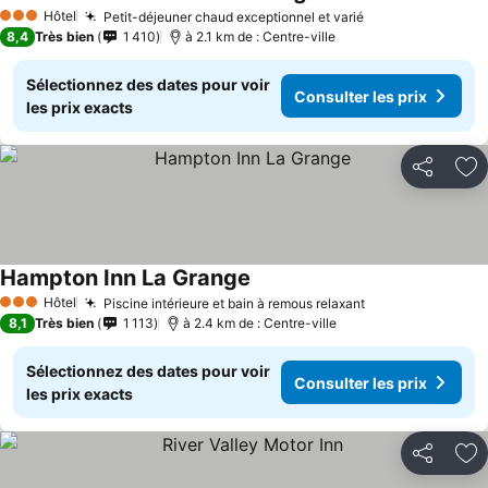
Cons
Hôtel
Petit-déjeuner chaud exceptionnel et varié
Consulter les p
3 Étoiles
8,4
Très bien
1 410
à 2.1 km de : Centre-ville
Sélectionnez des dates pour voir
Consulter les prix
les prix exacts
Partager
Aj
Hampton Inn La Grange
Consulter les prix
Hôtel
Piscine intérieure et bain à remous relaxant
Consulter les p
3 Étoiles
8,1
Très bien
1 113
à 2.4 km de : Centre-ville
Sélectionnez des dates pour voir
Consulter les prix
les prix exacts
Partager
Aj