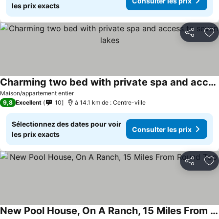
Consulter les prix
les prix exacts
Partager
Aj
Charming two bed with private spa and access to seven lakes
Consulter les prix
Maison/appartement entier
9,8
Excellent
10
à 14.1 km de : Centre-ville
Sélectionnez des dates pour voir
Consulter les prix
les prix exacts
Partager
Aj
New Pool House, On A Ranch, 15 Miles From Round Top