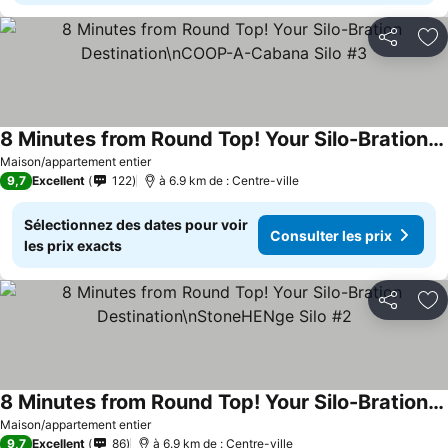
Partager
Aj
8 Minutes from Round Top! Your Silo-Bration Destination\nCOOP-A-Cabana Silo #3
Consulter les prix
Maison/appartement entier
9,7
Excellent
122
à 6.9 km de : Centre-ville
Sélectionnez des dates pour voir
Consulter les prix
les prix exacts
Partager
Aj
8 Minutes from Round Top! Your Silo-Bration Destination\nStoneHENge Silo #2
Consulter les prix
Maison/appartement entier
9,7
Excellent
86
à 6.9 km de : Centre-ville