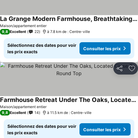
La Grange Modern Farmhouse, Breathtaking Views!
Consulter les prix
Maison/appartement entier
9,8
Excellent
22
à 7.8 km de : Centre-ville
Sélectionnez des dates pour voir
Consulter les prix
les prix exacts
Partager
Aj
Farmhouse Retreat Under The Oaks, Located Close To Round Top
Consulter les prix
Maison/appartement entier
9,8
Excellent
14
à 11.5 km de : Centre-ville
Sélectionnez des dates pour voir
Consulter les prix
les prix exacts