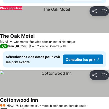
Choix populaire
Partager
Aj
The Oak Motel
Consulter les prix
Motel
Chambres rénovées dans un motel historique
Consulter les prix
7,5
Bien
759
à 0.2 km de : Centre-ville
Sélectionnez des dates pour voir
Consulter les prix
les prix exacts
Partager
Aj
Cottonwood Inn
Consulter les prix
Hôtel
Le charme d'un motel historique en bord de route
Consulter le
2 Étoiles