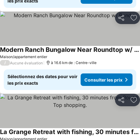
les prix exacts
Partager
Aj
Modern Ranch Bungalow Near Roundtop w/ Pond
Consulter les prix
Maison/appartement entier
/
à 16.6 km de : Centre-ville
Aucune évaluation
Sélectionnez des dates pour voir
Consulter les prix
les prix exacts
Partager
Aj
La Grange Retreat with fishing, 30 minutes from Round Top shopping.
Consulter les prix
Maison/appartement entier