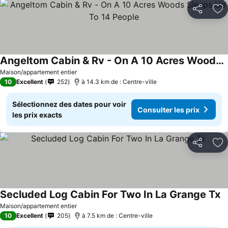
Partager
Aj
Angeltom Cabin & Rv - On A 10 Acres Woods Sleeps Up To 14 People
Consulter les prix
Maison/appartement entier
10
Excellent
252
à 14.3 km de : Centre-ville
Sélectionnez des dates pour voir
Consulter les prix
les prix exacts
Partager
Aj
Secluded Log Cabin For Two In La Grange Tx
Co
Maison/appartement entier
10
Excellent
205
à 7.5 km de : Centre-ville