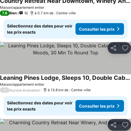
Country Retreat Near Downtown, Winery And Brewery
Consulter les prix
Maison/appartement entier
7,6
Bien
6
à 0.7 km de : Centre-ville
Sélectionnez des dates pour voir
Consulter les prix
les prix exacts
Partager
Aj
Leaning Pines Lodge, Sleeps 10, Double Cabins In The Woods, 30 Min To Round Top
Consulter les prix
Maison/appartement entier
/
à 13.8 km de : Centre-ville
Aucune évaluation
Sélectionnez des dates pour voir
Consulter les prix
les prix exacts
Partager
Aj