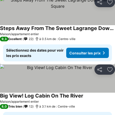
Partager
Aj
Steps Away From The Sweet Lagrange Downtown Square
Consulter les prix
Maison/appartement entier
9,3
Excellent
22
à 0.5 km de : Centre-ville
Sélectionnez des dates pour voir
Consulter les prix
les prix exacts
Partager
Aj
Big View! Log Cabin On The River
Consulter les pr
Maison/appartement entier
8,0
Très bien
12
à 3.1 km de : Centre-ville