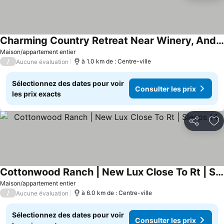
Charming Country Retreat Near Winery, And Brewery
Consulter les prix
Maison/appartement entier
/
à 1.0 km de : Centre-ville
Aucune évaluation
Sélectionnez des dates pour voir
Consulter les prix
les prix exacts
Partager
Aj
Cottonwood Ranch | New Lux Close To Rt | Sleeps 14
Consulter les prix
Maison/appartement entier
/
à 6.0 km de : Centre-ville
Aucune évaluation
Sélectionnez des dates pour voir
Consulter les prix