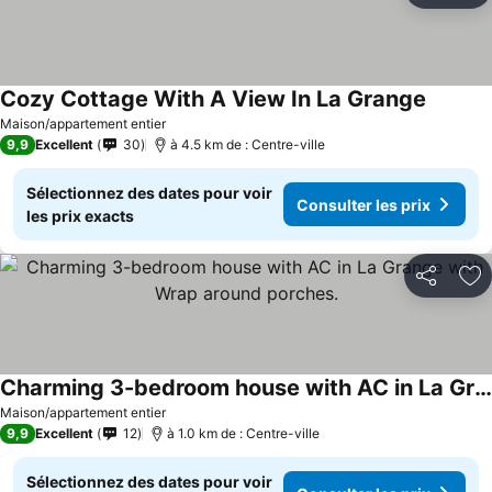
Cozy Cottage With A View In La Grange
Consulte
Maison/appartement entier
9,9
Excellent
30
à 4.5 km de : Centre-ville
Sélectionnez des dates pour voir
Consulter les prix
les prix exacts
Partager
Aj
Charming 3-bedroom house with AC in La Grange with Wrap around porches.
Consulter les prix
Maison/appartement entier
9,9
Excellent
12
à 1.0 km de : Centre-ville
Sélectionnez des dates pour voir