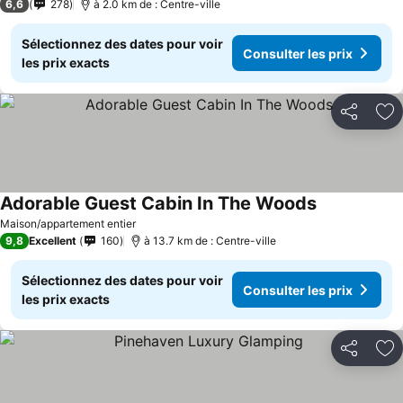
6,6
278
à 2.0 km de : Centre-ville
Sélectionnez des dates pour voir
Consulter les prix
les prix exacts
Partager
Aj
Adorable Guest Cabin In The Woods
Consulter les
Maison/appartement entier
9,8
Excellent
160
à 13.7 km de : Centre-ville
Sélectionnez des dates pour voir
Consulter les prix
les prix exacts
Partager
Aj