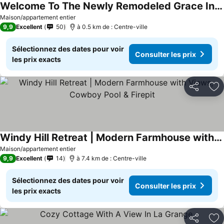
Welcome To The Newly Remodeled Grace Inn, Located In The Heart Of La Grange
Consulter les prix
Maison/appartement entier
9,9
Excellent
50
à 0.5 km de : Centre-ville
Sélectionnez des dates pour voir
Consulter les prix
les prix exacts
Partager
Aj
Windy Hill Retreat | Modern Farmhouse with Views, Cowboy Pool & Firepit
Consulter les prix
Maison/appartement entier
9,9
Excellent
14
à 7.4 km de : Centre-ville
Sélectionnez des dates pour voir
Consulter les prix
les prix exacts
Partager
Aj