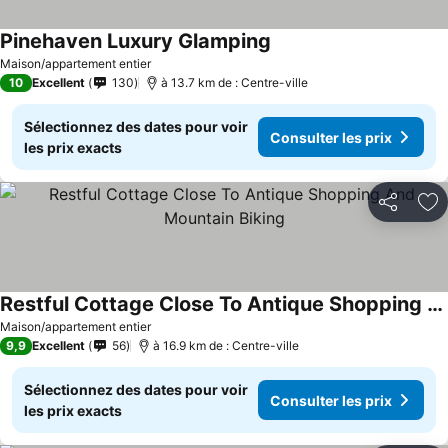
Pinehaven Luxury Glamping
Consulter les prix
Maison/appartement entier
10
Excellent
130
à 13.7 km de : Centre-ville
Sélectionnez des dates pour voir
Consulter les prix
les prix exacts
Partager
Aj
Restful Cottage Close To Antique Shopping And Mountain Biking
Consulter les prix
Maison/appartement entier
9,9
Excellent
56
à 16.9 km de : Centre-ville
Sélectionnez des dates pour voir
Consulter les prix
les prix exacts