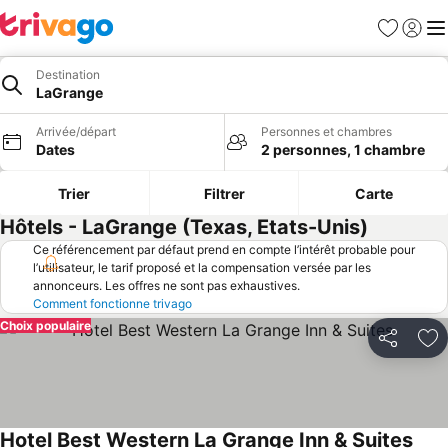
Favoris
Se con
Me
Destination
LaGrange
Arrivée/départ
Personnes et chambres
Dates
2 personnes, 1 chambre
Trier
Filtrer
Carte
Hôtels - LaGrange (Texas, Etats-Unis)
Ce référencement par défaut prend en compte l’intérêt probable pour
l’utilisateur, le tarif proposé et la compensation versée par les
annonceurs. Les offres ne sont pas exhaustives.
Comment fonctionne trivago
Choix populaire
Partager
Aj
Hotel Best Western La Grange Inn & Suites