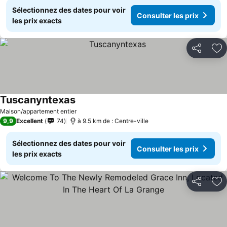
Sélectionnez des dates pour voir
Consulter les prix
les prix exacts
Partager
Aj
Tuscanyntexas
Consulter les prix
Maison/appartement entier
9,9
Excellent
74
à 9.5 km de : Centre-ville
Sélectionnez des dates pour voir
Consulter les prix
les prix exacts
Partager
Aj