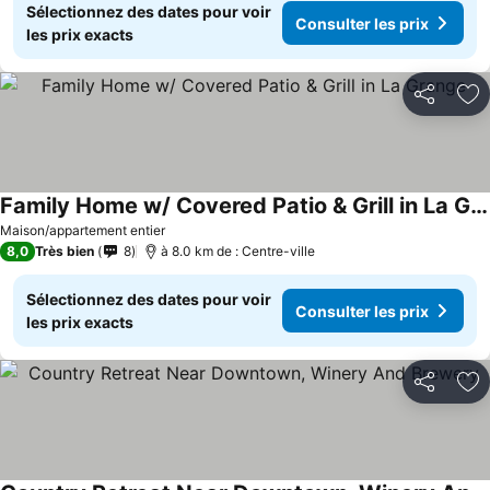
Sélectionnez des dates pour voir
Consulter les prix
les prix exacts
Partager
Aj
Family Home w/ Covered Patio & Grill in La Grange
Consulter les prix
Maison/appartement entier
8,0
Très bien
8
à 8.0 km de : Centre-ville
Sélectionnez des dates pour voir
Consulter les prix
les prix exacts
Partager
Aj