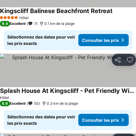
Kingscliff Balinese Beachfront Retreat
Consulter 
Hôtel
5 Étoiles
9,4
Excellent
7
0.1 km de la plage
Sélectionnez des dates pour voir
Consulter les prix
les prix exacts
Partager
Aj
Splash House At Kingscliff - Pet Friendly With Pool
Consulter les prix
Hôtel
8,6
Excellent
50
0.3 km de la plage
Sélectionnez des dates pour voir
Consulter les prix
les prix exacts