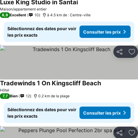
Luxe King Studio in Santai
Consulter les prix
Maison/appartement entier
8,9
Excellent
10
à 4.5 km de : Centre-ville
Sélectionnez des dates pour voir
Consulter les prix
les prix exacts
Partager
Aj
Tradewinds 1 On Kingscliff Beach
Consulter les pr
Hôtel
7,7
Bien
12
0.2 km de la plage
Sélectionnez des dates pour voir
Consulter les prix
les prix exacts
Partager
Aj