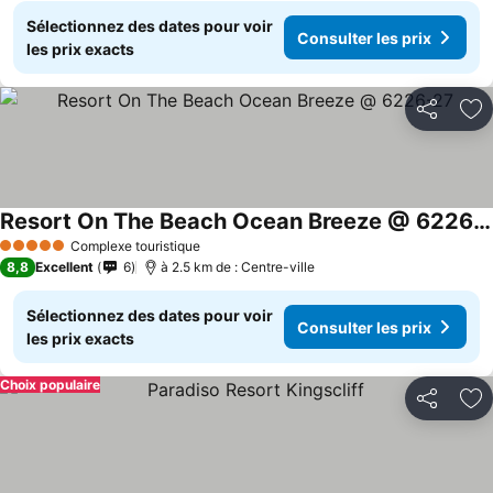
Sélectionnez des dates pour voir
Consulter les prix
les prix exacts
Partager
Aj
Resort On The Beach Ocean Breeze @ 6226-27
Consulter les prix
Complexe touristique
5 Étoiles
8,8
Excellent
6
à 2.5 km de : Centre-ville
Sélectionnez des dates pour voir
Consulter les prix
les prix exacts
Choix populaire
Partager
Aj