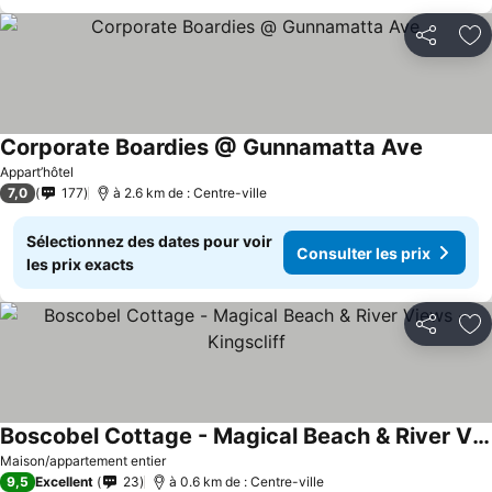
Partager
Aj
Corporate Boardies @ Gunnamatta Ave
Consulte
Appart’hôtel
7,0
177
à 2.6 km de : Centre-ville
Sélectionnez des dates pour voir
Consulter les prix
les prix exacts
Partager
Aj
Boscobel Cottage - Magical Beach & River Views - Kingscliff
Consulter les prix
Maison/appartement entier
9,5
Excellent
23
à 0.6 km de : Centre-ville