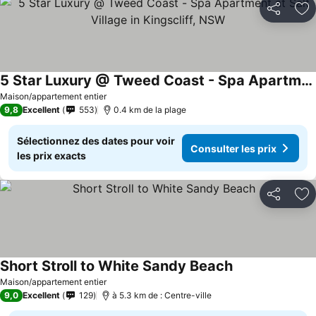
Partager
Aj
5 Star Luxury @ Tweed Coast - Spa Apartment at Salt Village in Kingscliff, NSW
Consulter les prix
Maison/appartement entier
9,8
Excellent
553
0.4 km de la plage
Sélectionnez des dates pour voir
Consulter les prix
les prix exacts
Partager
Aj
Short Stroll to White Sandy Beach
Consulter les pr
Maison/appartement entier
9,0
Excellent
129
à 5.3 km de : Centre-ville