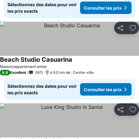
Sélectionnez des dates pour voir
Consulter les prix
les prix exacts
Partager
Aj
Beach Studio Casuarina
Consulter les prix
Maison/appartement entier
9,8
Excellent
397
à 6.0 km de : Centre-ville
Sélectionnez des dates pour voir
Consulter les prix
les prix exacts
Partager
Aj