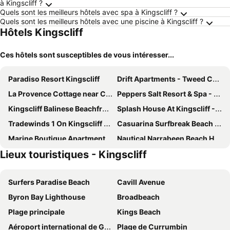
à Kingscliff ?
Quels sont les meilleurs hôtels avec spa à Kingscliff ?
Quels sont les meilleurs hôtels avec une piscine à Kingscliff ?
Hôtels Kingscliff
Ces hôtels sont susceptibles de vous intéresser...
Paradiso Resort Kingscliff
Drift Apartments - Tweed Coast Holidays
La Provence Cottage near Coolangatta and Byron Bay
Peppers Salt Resort & Spa - Lagoon pool access 2 br spa suite
Kingscliff Balinese Beachfront Retreat
Splash House At Kingscliff - Pet Friendly With Pool
Tradewinds 1 On Kingscliff Beach
Casuarina Surfbreak Beach House With Pool
Marine Boutique Apartments By Kingscliff Accommodation
Nautical Narrabeen Beach House
Lieux touristiques - Kingscliff
Salty Pause @ Bondi House
Kingscliff Paradise
Peppers Salt Resort & Spa Kingscliff
Jodha Bai Retreat
Surfers Paradise Beach
Cavill Avenue
Halcyon House
River Retreat Caravan Park
Byron Bay Lighthouse
Broadbeach
Bayswater Motel
The Sebel Twin Towns Coolangatta
Plage principale
Kings Beach
The Sebel Twin Towns Coolangatta
Beachcomber International Resort
Aéroport international de Gold Coast
Plage de Currumbin
The Pink Hotel Coolangatta
Calypso Plaza Resort Unit 215