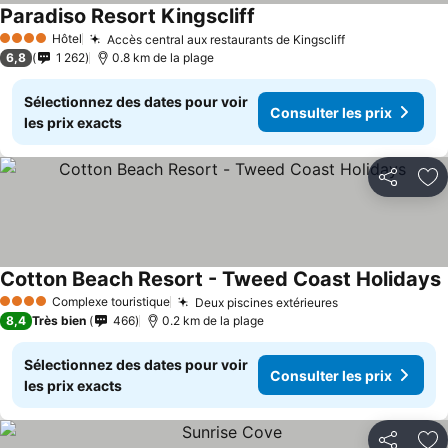
Paradiso Resort Kingscliff
Consulter les prix
Hôtel
Accès central aux restaurants de Kingscliff
Consulter les 
4 Étoiles
6,8
1 262
0.8 km de la plage
Sélectionnez des dates pour voir
Consulter les prix
les prix exacts
Partager
Aj
Cotton Beach Resort - Tweed Coast Holidays
C
Complexe touristique
Deux piscines extérieures
Consulter les p
4 Étoiles
8,4
Très bien
466
0.2 km de la plage
Sélectionnez des dates pour voir
Consulter les prix
les prix exacts