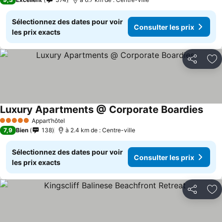
Sélectionnez des dates pour voir
Consulter les prix
les prix exacts
Partager
Aj
Luxury Apartments @ Corporate Boardies
Consu
Appart’hôtel
5 Étoiles
7,9
Bien
138
à 2.4 km de : Centre-ville
Sélectionnez des dates pour voir
Consulter les prix
les prix exacts
Partager
Aj