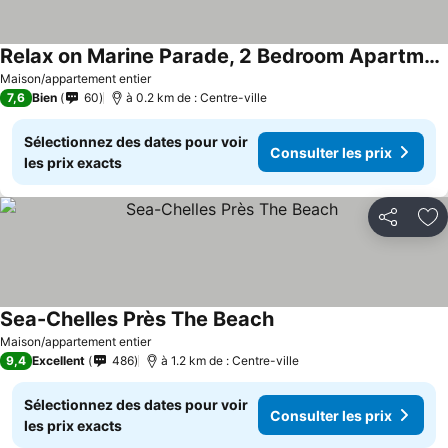
Relax on Marine Parade, 2 Bedroom Apartment
Consulter les prix
Maison/appartement entier
7,6
Bien
60
à 0.2 km de : Centre-ville
Sélectionnez des dates pour voir
Consulter les prix
les prix exacts
Partager
Aj
Sea-Chelles Près The Beach
Consulter les prix
Maison/appartement entier
9,4
Excellent
486
à 1.2 km de : Centre-ville
Sélectionnez des dates pour voir
Consulter les prix
les prix exacts