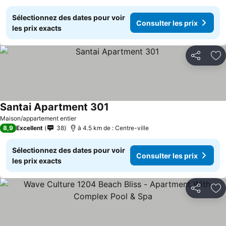
Sélectionnez des dates pour voir
Consulter les prix
les prix exacts
Partager
Aj
Santai Apartment 301
Consulter les prix
Maison/appartement entier
8,9
Excellent
38
à 4.5 km de : Centre-ville
Sélectionnez des dates pour voir
Consulter les prix
les prix exacts
Partager
Aj