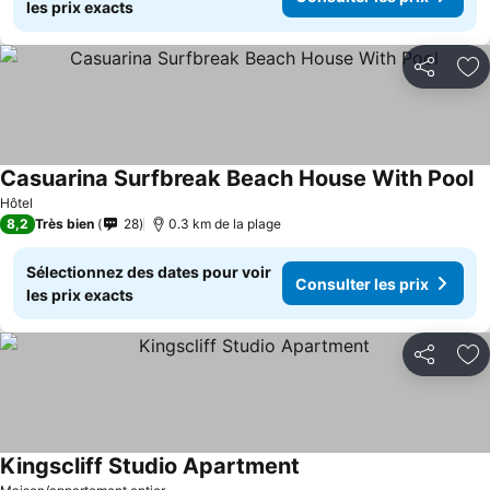
les prix exacts
Partager
Aj
Casuarina Surfbreak Beach House With Pool
Co
Hôtel
8,2
Très bien
28
0.3 km de la plage
Sélectionnez des dates pour voir
Consulter les prix
les prix exacts
Partager
Aj
Kingscliff Studio Apartment
Consulter les prix