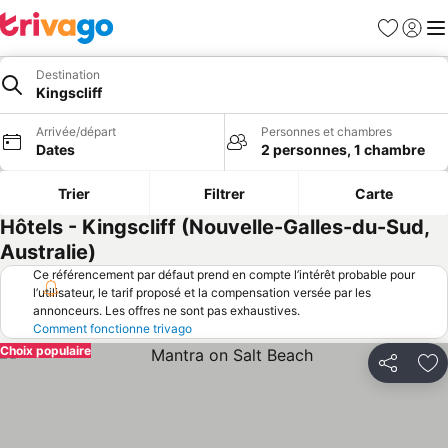
Favoris
Se con
Me
Destination
Kingscliff
Arrivée/départ
Personnes et chambres
Dates
2 personnes, 1 chambre
Trier
Filtrer
Carte
Hôtels - Kingscliff (Nouvelle-Galles-du-Sud,
Australie)
Ce référencement par défaut prend en compte l’intérêt probable pour
l’utilisateur, le tarif proposé et la compensation versée par les
annonceurs. Les offres ne sont pas exhaustives.
Comment fonctionne trivago
Choix populaire
Partager
Aj