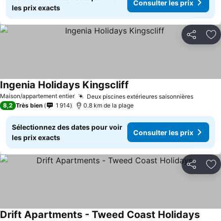
Consulter les prix
les prix exacts
Partager
Aj
Ingenia Holidays Kingscliff
Consulter les prix
Maison/appartement entier
Deux piscines extérieures saisonnières
Consult
8,2
Très bien
1 914
0.8 km de la plage
Sélectionnez des dates pour voir
Consulter les prix
les prix exacts
Partager
Aj
Drift Apartments - Tweed Coast Holidays
Consu