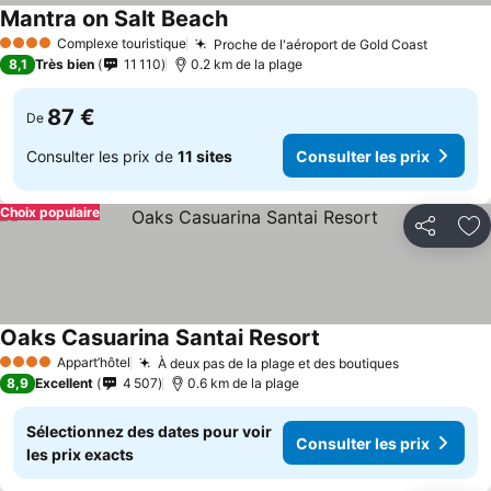
Mantra on Salt Beach
Consulter les prix
Complexe touristique
Proche de l'aéroport de Gold Coast
Consult
4 Étoiles
8,1
Très bien
11 110
0.2 km de la plage
87 €
De
Consulter les prix de
11 sites
Consulter les prix
Choix populaire
Partager
Aj
Oaks Casuarina Santai Resort
Consulter les prix
Appart’hôtel
À deux pas de la plage et des boutiques
Consulter l
4 Étoiles
8,9
Excellent
4 507
0.6 km de la plage
Sélectionnez des dates pour voir
Consulter les prix
les prix exacts