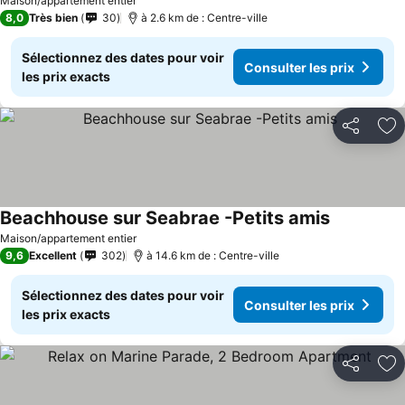
Maison/appartement entier
8,0
Très bien
30
à 2.6 km de : Centre-ville
Sélectionnez des dates pour voir
Consulter les prix
les prix exacts
Partager
Aj
Beachhouse sur Seabrae -Petits amis
Consulter l
Maison/appartement entier
9,6
Excellent
302
à 14.6 km de : Centre-ville
Sélectionnez des dates pour voir
Consulter les prix
les prix exacts
Partager
Aj