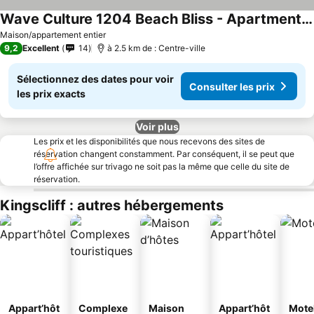
Wave Culture 1204 Beach Bliss - Apartment With Complex Pool & Spa
Consulter les prix
Maison/appartement entier
9,2
Excellent
14
à 2.5 km de : Centre-ville
Sélectionnez des dates pour voir
Consulter les prix
les prix exacts
Voir plus
Les prix et les disponibilités que nous recevons des sites de
réservation changent constamment. Par conséquent, il se peut que
l’offre affichée sur trivago ne soit pas la même que celle du site de
réservation.
Kingscliff : autres hébergements
Appart’hôt
Complexe
Maison
Appart’hôt
Mote