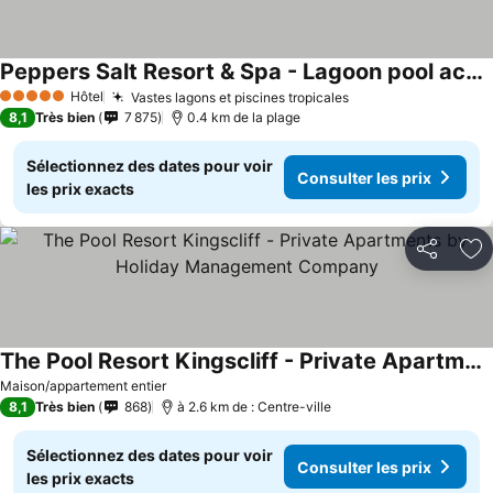
Peppers Salt Resort & Spa - Lagoon pool access 2 br spa suite
Consulter les prix
Hôtel
Vastes lagons et piscines tropicales
Consulter les pri
5 Étoiles
8,1
Très bien
7 875
0.4 km de la plage
Sélectionnez des dates pour voir
Consulter les prix
les prix exacts
Partager
Aj
The Pool Resort Kingscliff - Private Apartments by Holiday Management Company
Consulter les prix
Maison/appartement entier
8,1
Très bien
868
à 2.6 km de : Centre-ville
Sélectionnez des dates pour voir
Consulter les prix
les prix exacts