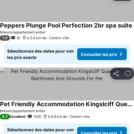
Peppers Plunge Pool Perfection 2br spa suite
Maison/appartement entier
7,0
6
à 2.4 km de : Centre-ville
Sélectionnez des dates pour voir
Consulter les prix
les prix exacts
Partager
Aj
Pet Friendly Accommodation Kingslciff Queen Size, Rainforest And Grounds For Pet
Consulter les prix
Maison/appartement entier
9,7
Excellent
106
à 6.9 km de : Centre-ville
Sélectionnez des dates pour voir
Consulter les prix