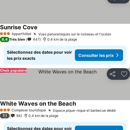
Partager
Aj
Sunrise Cove
Consulter les prix
Appart’hôtel
Vues panoramiques sur le ruisseau et l'océan
Consulte
3 Étoiles
8,4
Très bien
447
0.4 km de la plage
Sélectionnez des dates pour voir
Consulter les prix
les prix exacts
Choix populaire
Partager
Aj
White Waves on the Beach
Consulter les prix
Complexe touristique
Espace pique-nique et barbecue dédié
Consul
3 Étoiles
7,1
94
0.4 km de la plage
Sélectionnez des dates pour voir