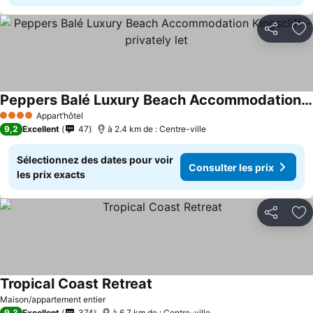
Partager
Aj
Peppers Balé Luxury Beach Accommodation Kingscliff - privately let
Consulter les prix
Appart’hôtel
4 Étoiles
9,2
Excellent
47
à 2.4 km de : Centre-ville
Sélectionnez des dates pour voir
Consulter les prix
les prix exacts
Partager
Aj
Tropical Coast Retreat
Consulter les prix
Maison/appartement entier
9,3
Excellent
374
à 6.7 km de : Centre-ville