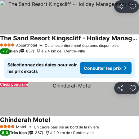
Partager
Aj
The Sand Resort Kingscliff - Holiday Management Co.
Consulter les prix
Appart’hôtel
Cuisines entièrement équipées disponibles
Consulter
4 Étoiles
7,7
Bien
837
à 2.4 km de : Centre-ville
Sélectionnez des dates pour voir
Consulter les prix
les prix exacts
Choix populaire
Partager
Aj
Chinderah Motel
Consulter les prix
Motel
Un cadre paisible au bord de la rivière
Consulter les pri
4 Étoiles
8,0
Très bien
387
à 2.9 km de : Centre-ville