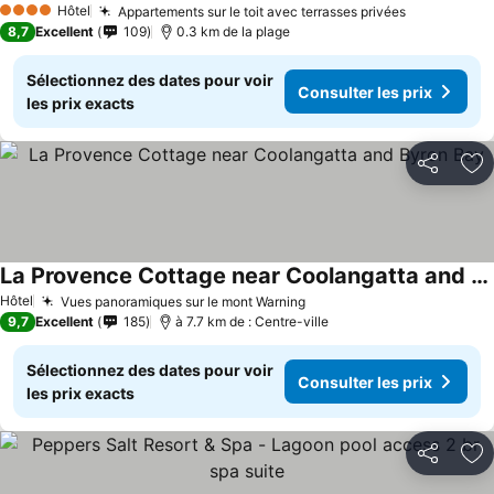
Hôtel
Appartements sur le toit avec terrasses privées
Consulter 
4 Étoiles
8,7
Excellent
109
0.3 km de la plage
Sélectionnez des dates pour voir
Consulter les prix
les prix exacts
Partager
Aj
La Provence Cottage near Coolangatta and Byron Bay
Consulter les prix
Hôtel
Vues panoramiques sur le mont Warning
Consulter les prix
9,7
Excellent
185
à 7.7 km de : Centre-ville
Sélectionnez des dates pour voir
Consulter les prix
les prix exacts
Partager
Aj