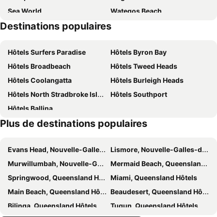
Sea World
Wategos Beach
Cirrus @ Kirra-gchh，gold Coast
Beach House Seaside Resort
Destinations populaires
Oxenford
Coolangatta Beachfront Markets
Kirra Surf Apartments
Sandpiper Beachfront House - Hastings Point
Tugun
Palm Beach
Rydges Gold Coast Airport
Tessa's on the Beach Boutique Hotel
Hôtels Surfers Paradise
Hôtels Byron Bay
Burleigh Heads
Palais des Congrès et des Expositions de Gold Coast
Aqua Solai Unit 9-gchh
Sand Castles On Currumbin Beach
Hôtels Broadbeach
Hôtels Tweed Heads
Kurrawa to Duranbah
Southport Airport
The Edge Currumbin Hill -gchh Currumbin
The Hill Apartments
Hôtels Coolangatta
Hôtels Burleigh Heads
Advancetown
Worongary
Bay of Palms
Palm Beach Hotel
Hôtels North Stradbroke Island
Hôtels Southport
Helensvale
Dive Byron Bay
The Imperial Hotel
Hôtels Ballina
Plus de destinations populaires
Evans Head, Nouvelle-Galles-du-Sud Hôtels
Lismore, Nouvelle-Galles-du-Sud Hôtels
Murwillumbah, Nouvelle-Galles-du-Sud Hôtels
Mermaid Beach, Queensland Hôtels
Springwood, Queensland Hôtels
Miami, Queensland Hôtels
Main Beach, Queensland Hôtels
Beaudesert, Queensland Hôtels
Bilinga, Queensland Hôtels
Tugun, Queensland Hôtels