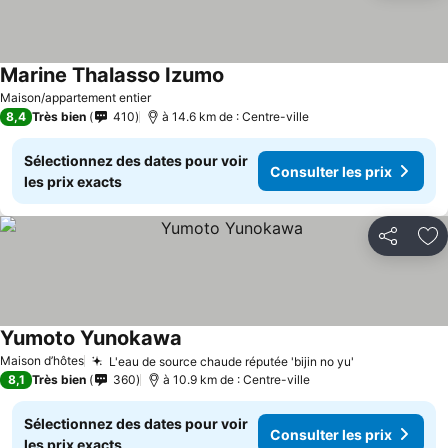
Marine Thalasso Izumo
Maison/appartement entier
8,4
Très bien
410
à 14.6 km de : Centre-ville
Sélectionnez des dates pour voir
Consulter les prix
les prix exacts
Partager
Aj
Yumoto Yunokawa
Maison d’hôtes
L'eau de source chaude réputée 'bijin no yu'
8,1
Très bien
360
à 10.9 km de : Centre-ville
Sélectionnez des dates pour voir
Consulter les prix
les prix exacts