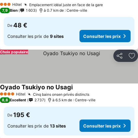
Hôtel
Emplacement idéal juste en face de la gare
3 Étoiles
7,9
Bien
1 603
à 0.7 km de : Centre-ville
48 €
De
Consulter les prix de
9 sites
Consulter les prix
Choix populaire
Partager
Aj
Oyado Tsukiyo no Usagi
Hôtel
Cinq bains onsen privés distincts
4 Étoiles
8,8
Excellent
2 737
à 6.5 km de : Centre-ville
195 €
De
Consulter les prix de
13 sites
Consulter les prix