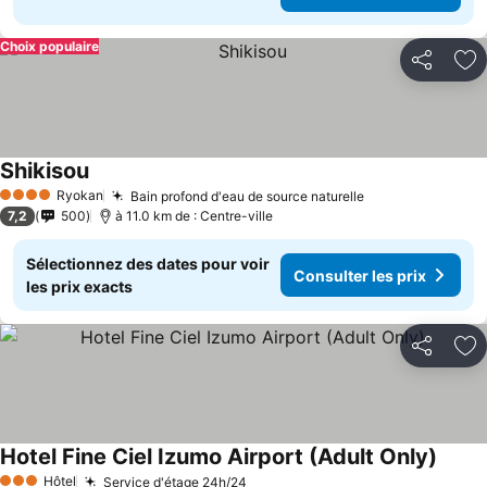
Choix populaire
Partager
Aj
Shikisou
Ryokan
Bain profond d'eau de source naturelle
4 Étoiles
7,2
500
à 11.0 km de : Centre-ville
Sélectionnez des dates pour voir
Consulter les prix
les prix exacts
Partager
Aj
Hotel Fine Ciel Izumo Airport (Adult Only)
Hôtel
Service d'étage 24h/24