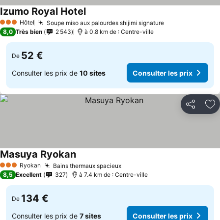
Izumo Royal Hotel
Hôtel
Soupe miso aux palourdes shijimi signature
3 Étoiles
8,0
Très bien
2 543
à 0.8 km de : Centre-ville
52 €
De
Consulter les prix de
10 sites
Consulter les prix
Partager
Aj
Masuya Ryokan
Ryokan
Bains thermaux spacieux
3 Étoiles
8,5
Excellent
327
à 7.4 km de : Centre-ville
134 €
De
Consulter les prix de
7 sites
Consulter les prix