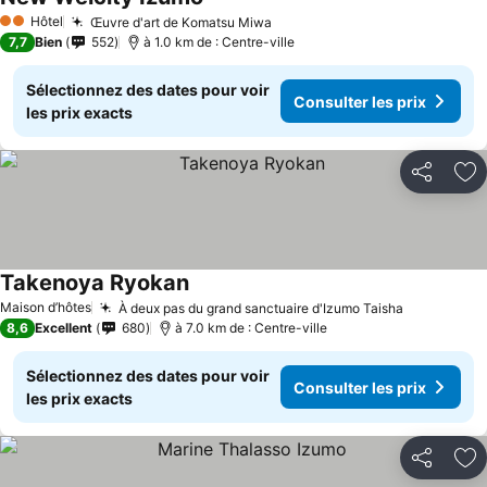
Hôtel
Œuvre d'art de Komatsu Miwa
2 Étoiles
7,7
Bien
552
à 1.0 km de : Centre-ville
Sélectionnez des dates pour voir
Consulter les prix
les prix exacts
Partager
Aj
Takenoya Ryokan
Maison d’hôtes
À deux pas du grand sanctuaire d'Izumo Taisha
8,6
Excellent
680
à 7.0 km de : Centre-ville
Sélectionnez des dates pour voir
Consulter les prix
les prix exacts
Partager
Aj