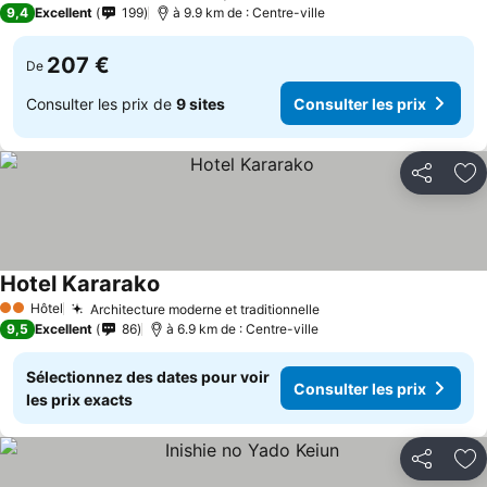
9,4
Excellent
199
à 9.9 km de : Centre-ville
207 €
De
Consulter les prix de
9 sites
Consulter les prix
Partager
Aj
Hotel Kararako
Hôtel
Architecture moderne et traditionnelle
2 Étoiles
9,5
Excellent
86
à 6.9 km de : Centre-ville
Sélectionnez des dates pour voir
Consulter les prix
les prix exacts
Partager
Aj