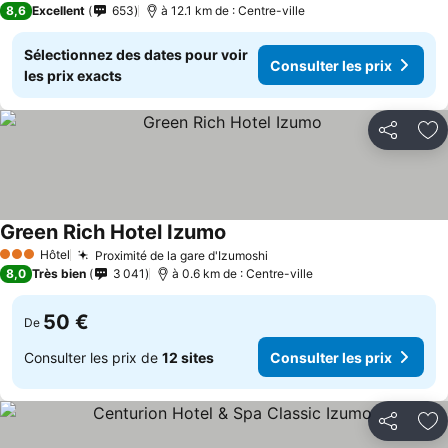
8,6
Excellent
653
à 12.1 km de : Centre-ville
Sélectionnez des dates pour voir
Consulter les prix
les prix exacts
Partager
Aj
Green Rich Hotel Izumo
Hôtel
Proximité de la gare d'Izumoshi
3 Étoiles
8,0
Très bien
3 041
à 0.6 km de : Centre-ville
50 €
De
Consulter les prix de
12 sites
Consulter les prix
Partager
Aj