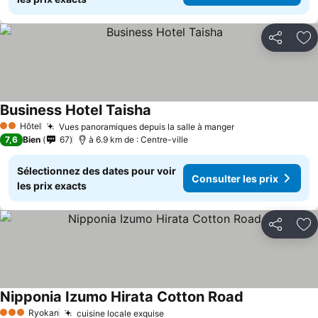
Partager
Aj
Business Hotel Taisha
Hôtel
Vues panoramiques depuis la salle à manger
2 Étoiles
7,6
Bien
67
à 6.9 km de : Centre-ville
Sélectionnez des dates pour voir
Consulter les prix
les prix exacts
Partager
Aj
Nipponia Izumo Hirata Cotton Road
Ryokan
cuisine locale exquise
3 Étoiles