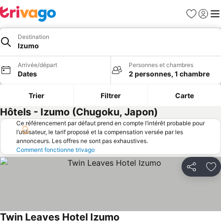
Favoris
Se con
Me
Destination
Izumo
Arrivée/départ
Personnes et chambres
Dates
2 personnes, 1 chambre
Trier
Filtrer
Carte
Hôtels - Izumo (Chugoku, Japon)
Ce référencement par défaut prend en compte l’intérêt probable pour
l’utilisateur, le tarif proposé et la compensation versée par les
annonceurs. Les offres ne sont pas exhaustives.
Comment fonctionne trivago
Partager
Aj
Twin Leaves Hotel Izumo