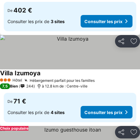
402 €
De
Consulter les prix de
3 sites
Consulter les prix
Partager
Aj
Villa Izumoya
Hôtel
Hébergement parfait pour les familles
3 Étoiles
7,5
Bien
244
à 12.8 km de : Centre-ville
71 €
De
Consulter les prix de
4 sites
Consulter les prix
Choix populaire
Partager
Aj