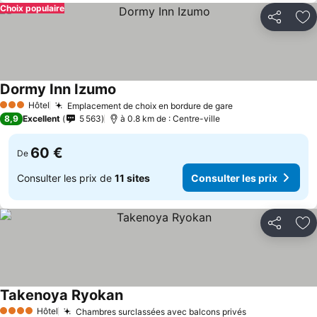
Choix populaire
Partager
Aj
Dormy Inn Izumo
Hôtel
Emplacement de choix en bordure de gare
3 Étoiles
8,9
Excellent
5 563
à 0.8 km de : Centre-ville
60 €
De
Consulter les prix de
11 sites
Consulter les prix
Partager
Aj
Takenoya Ryokan
Hôtel
Chambres surclassées avec balcons privés
4 Étoiles