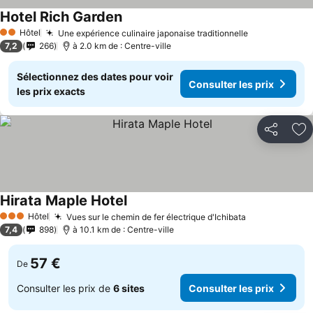
Hotel Rich Garden
Hôtel
Une expérience culinaire japonaise traditionnelle
2 Étoiles
7,2
266
à 2.0 km de : Centre-ville
Sélectionnez des dates pour voir
Consulter les prix
les prix exacts
Partager
Aj
Hirata Maple Hotel
Hôtel
Vues sur le chemin de fer électrique d'Ichibata
3 Étoiles
7,4
898
à 10.1 km de : Centre-ville
57 €
De
Consulter les prix de
6 sites
Consulter les prix