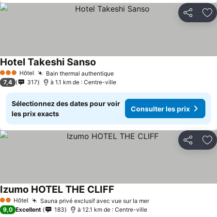
Partager
Aj
Hotel Takeshi Sanso
Hôtel
Bain thermal authentique
3 Étoiles
7,4
317
à 1.1 km de : Centre-ville
Sélectionnez des dates pour voir
Consulter les prix
les prix exacts
Partager
Aj
Izumo HOTEL THE CLIFF
Hôtel
Sauna privé exclusif avec vue sur la mer
2 Étoiles
9,0
Excellent
183
à 12.1 km de : Centre-ville