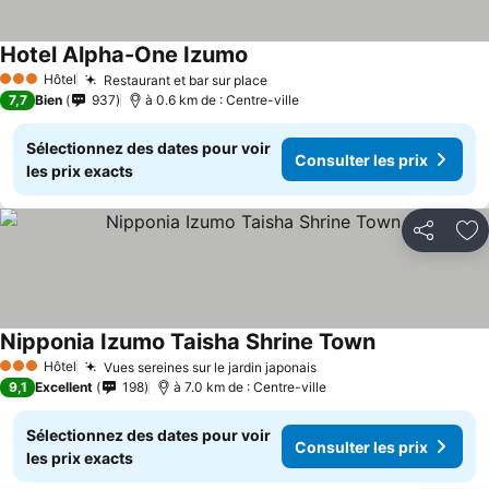
Hotel Alpha-One Izumo
Hôtel
Restaurant et bar sur place
3 Étoiles
7,7
Bien
937
à 0.6 km de : Centre-ville
Sélectionnez des dates pour voir
Consulter les prix
les prix exacts
Partager
Aj
Nipponia Izumo Taisha Shrine Town
Hôtel
Vues sereines sur le jardin japonais
3 Étoiles
9,1
Excellent
198
à 7.0 km de : Centre-ville
Sélectionnez des dates pour voir
Consulter les prix
les prix exacts