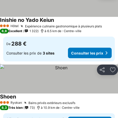
Inishie no Yado Keiun
Hôtel
Expérience culinaire gastronomique à plusieurs plats
3 Étoiles
8,8
Excellent
1 322
à 6.5 km de : Centre-ville
288 €
De
Consulter les prix de
3 sites
Consulter les prix
Partager
Aj
Shoen
Ryokan
Bains privés extérieurs exclusifs
3 Étoiles
8,3
Très bien
73
à 10.9 km de : Centre-ville