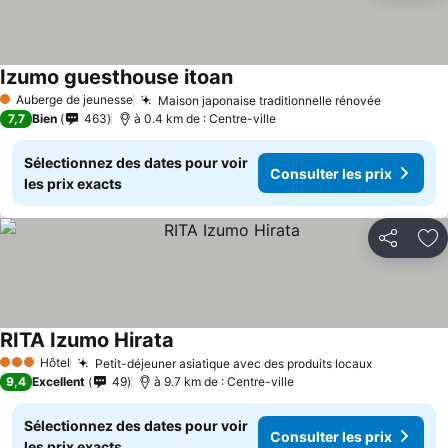
Izumo guesthouse itoan
Auberge de jeunesse
Maison japonaise traditionnelle rénovée
1 Étoiles
7,7
Bien
463
à 0.4 km de : Centre-ville
Sélectionnez des dates pour voir
Consulter les prix
les prix exacts
Partager
Aj
RITA Izumo Hirata
Hôtel
Petit-déjeuner asiatique avec des produits locaux
3 Étoiles
9,4
Excellent
49
à 9.7 km de : Centre-ville
Sélectionnez des dates pour voir
Consulter les prix
les prix exacts