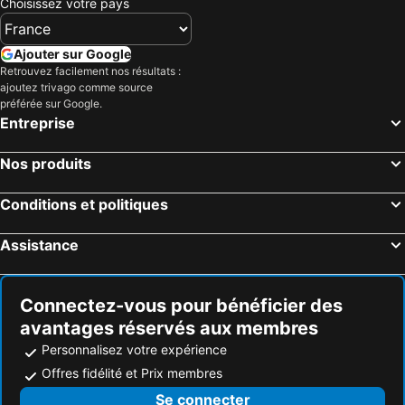
Choisissez votre pays
Onomichi, Chugoku Hôtels
Matsue, Chugoku Hôtels
Imabari, Île de Shikoku Hôtels
Kurashiki, Chugoku Hôtels
Ajouter sur Google
Retrouvez facilement nos résultats :
Hatsukaichi, Chugoku Hôtels
Fukuyama, Chugoku Hôtels
ajoutez trivago comme source
Tokyo, Kanto Hôtels
Osaka, Kinki Hôtels
préférée sur Google.
Entreprise
Kyoto, Kinki Hôtels
Sapporo, Hokkaido Hôtels
Fukuoka, Île de Kyushu Hôtels
Hakuba, Chubu und Hokuriku Hôtels
Nos produits
Nagoya, Chubu und Hokuriku Hôtels
Naha, Archipel d'Okinawa Hôtels
Conditions et politiques
Assistance
Connectez-vous pour bénéficier des
avantages réservés aux membres
Personnalisez votre expérience
Offres fidélité et Prix membres
Se connecter