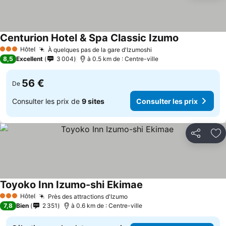
Centurion Hotel & Spa Classic Izumo
Hôtel
À quelques pas de la gare d'Izumoshi
3 Étoiles
8,5
Excellent
3 004
à 0.5 km de : Centre-ville
56 €
De
Consulter les prix de
9 sites
Consulter les prix
Partager
Aj
Toyoko Inn Izumo-shi Ekimae
Hôtel
Près des attractions d'Izumo
3 Étoiles
7,8
Bien
2 351
à 0.6 km de : Centre-ville