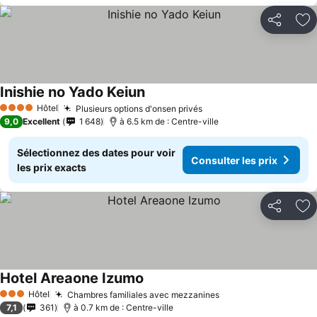
Partager
Aj
Inishie no Yado Keiun
Hôtel
Plusieurs options d'onsen privés
4 Étoiles
9,0
Excellent
1 648
à 6.5 km de : Centre-ville
Sélectionnez des dates pour voir
Consulter les prix
les prix exacts
Partager
Aj
Hotel Areaone Izumo
Hôtel
Chambres familiales avec mezzanines
3 Étoiles
7,1
361
à 0.7 km de : Centre-ville