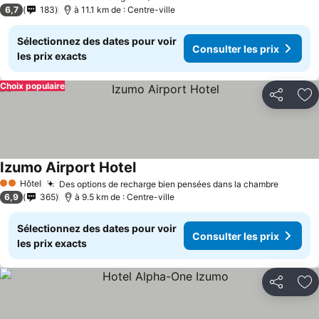
3 Étoiles
6,7
183
à 11.1 km de : Centre-ville
Sélectionnez des dates pour voir
Consulter les prix
les prix exacts
Choix populaire
Partager
Aj
Izumo Airport Hotel
Hôtel
Des options de recharge bien pensées dans la chambre
2 Étoiles
6,9
365
à 9.5 km de : Centre-ville
Sélectionnez des dates pour voir
Consulter les prix
les prix exacts
Partager
Aj