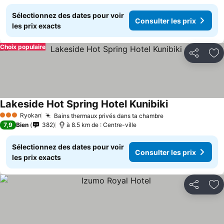
Sélectionnez des dates pour voir
Consulter les prix
les prix exacts
Choix populaire
Partager
Aj
Lakeside Hot Spring Hotel Kunibiki
Ryokan
Bains thermaux privés dans ta chambre
3 Étoiles
7,9
Bien
382
à 8.5 km de : Centre-ville
Sélectionnez des dates pour voir
Consulter les prix
les prix exacts
Partager
Aj