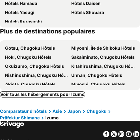
Hôtels Hamada
Hôtels Daisen
Kohan no Onsen Yado Kunibiki - Vacation STAY 35288v
Jikukan Mukae
Hôtels Yasugi
Hôtels Shobara
Hotel Jodai
Dormy Inn Express Unnan Natural Hot Spring
Hôtels Kurayoshi
Plus de destinations populaires
Gotsu, Chugoku Hôtels
Miyoshi, Île de Shikoku Hôtels
Hoki, Chugoku Hôtels
Sakaiminato, Chugoku Hôtels
Okuizumo, Chugoku Hôtels
Kitahiroshima, Chugoku Hôtels
Nishinoshima, Chugoku Hôtels
Unnan, Chugoku Hôtels
Akiota, Chugoku Hôtels
Miyoshi, Chugoku Hôtels
Nichinan, Chugoku Hôtels
Onan, Chugoku Hôtels
Voir tous les hébergements pour Izumo
Kofu, Chugoku Hôtels
Kotoura, Chugoku Hôtels
Comparateur d'hôtels
Asie
Japon
Chugoku
Misato, Chugoku Hôtels
Inan, Chugoku Hôtels
Präfektur Shimane
Izumo
Hiezu, Chugoku Hôtels
Niimi, Chugoku Hôtels
Jinsekikogen, Chugoku Hôtels
Sera, Chugoku Hôtels
Facebook
Twitter
Insta
Yo
Hiroshima, Chugoku Hôtels
Okayama, Chugoku Hôtels