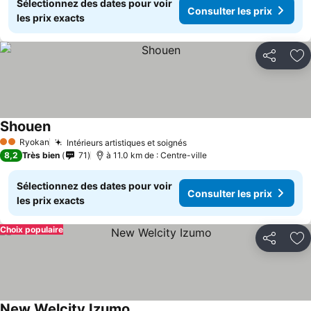
Sélectionnez des dates pour voir
Consulter les prix
les prix exacts
Partager
Aj
Shouen
Ryokan
Intérieurs artistiques et soignés
2 Étoiles
8,2
Très bien
71
à 11.0 km de : Centre-ville
Sélectionnez des dates pour voir
Consulter les prix
les prix exacts
Choix populaire
Partager
Aj
New Welcity Izumo