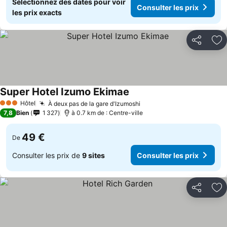
Sélectionnez des dates pour voir
Consulter les prix
les prix exacts
Partager
Aj
Super Hotel Izumo Ekimae
Hôtel
À deux pas de la gare d'Izumoshi
3 Étoiles
7,8
Bien
1 327
à 0.7 km de : Centre-ville
49 €
De
Consulter les prix de
9 sites
Consulter les prix
Partager
Aj