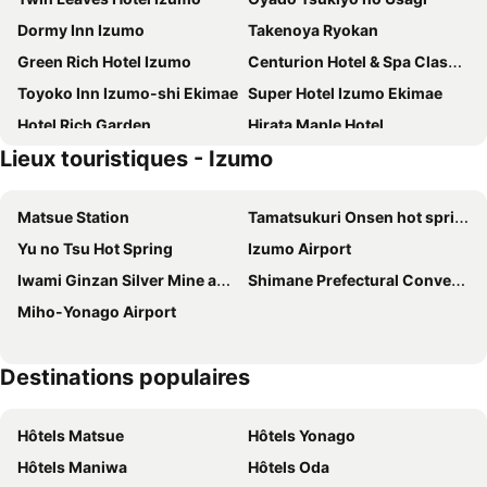
Dormy Inn Izumo
Takenoya Ryokan
Green Rich Hotel Izumo
Centurion Hotel & Spa Classic Izumo
Toyoko Inn Izumo-shi Ekimae
Super Hotel Izumo Ekimae
Hotel Rich Garden
Hirata Maple Hotel
Lieux touristiques - Izumo
Inishie no Yado Keiun
Hotel Areaone Izumo
Izumo Royal Hotel
Hotel Fine Ciel Izumo Airport (Adult Only)
Matsue Station
Tamatsukuri Onsen hot spring
Izumo Airport Hotel
Hotel Alpha-One Izumo
Yu no Tsu Hot Spring
Izumo Airport
Nipponia Izumo Taisha Shrine Town
Hotel Takeshi Sanso
Iwami Ginzan Silver Mine and its Cultural Landscape
Shimane Prefectural Convention Center
Izumo HOTEL THE CLIFF
Villa Izumoya
Miho-Yonago Airport
RITA Izumo Hirata
Business Hotel Taisha
Hotel Kararako
Inishie no Yado Keiun
Destinations populaires
New Welcity Izumo
Izumo Green Morris
Hotel Sunnube
9STAY Izumo
Hôtels Matsue
Hôtels Yonago
Izumo Hiyori Stay Horikawa Bettei
Nagata
Hôtels Maniwa
Hôtels Oda
Hakkoen
Nipponia Izumo Sagiura Fisherman Town