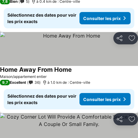
7,8
Bien
5
à 0.4 km de : Centre-ville
Sélectionnez des dates pour voir
Consulter les prix
les prix exacts
Partager
Aj
Home Away From Home
Maison/appartement entier
9,7
Excellent
36
à 1.0 km de : Centre-ville
Sélectionnez des dates pour voir
Consulter les prix
les prix exacts
Partager
Aj