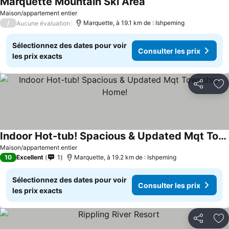
Marquette Mountain Ski Area
Maison/appartement entier
/
Marquette, à 19.1 km de : Ishpeming
Aucune évaluation
Sélectionnez des dates pour voir
Consulter les prix
les prix exacts
Partager
Aj
Indoor Hot-tub! Spacious & Updated Mqt Township Home!
Maison/appartement entier
10
Excellent
1
Marquette, à 19.2 km de : Ishpeming
Sélectionnez des dates pour voir
Consulter les prix
les prix exacts
Partager
Aj