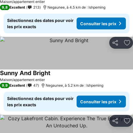
Maison/appartement entier
9,8
Excellent
213
Negaunee, à 4.5 km de : Ishpeming
Sélectionnez des dates pour voir
Consulter les prix
les prix exacts
Partager
Aj
Sunny And Bright
Maison/appartement entier
9,9
Excellent
47
Negaunee, à 5.2 km de : Ishpeming
Sélectionnez des dates pour voir
Consulter les prix
les prix exacts
Partager
Aj