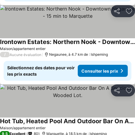
Partager
Aj
Irontown Estates: Northern Nook - Downtown Negaunee - 15 min to Marquette
Maison/appartement entier
/
Negaunee, à 4.7 km de : Ishpeming
Aucune évaluation
Sélectionnez des dates pour voir
Consulter les prix
les prix exacts
Partager
Aj
Hot Tub, Heated Pool And Outdoor Bar On A Spacious, Wooded Lot.
Maison/appartement entier
9,5
Excellent
80
Marquette, à 18.5 km de : Ishpeming