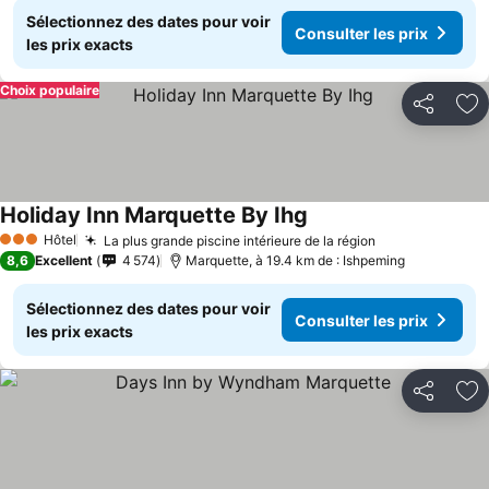
Sélectionnez des dates pour voir
Consulter les prix
les prix exacts
Choix populaire
Partager
Aj
Holiday Inn Marquette By Ihg
Hôtel
La plus grande piscine intérieure de la région
3 Étoiles
8,6
Excellent
4 574
Marquette, à 19.4 km de : Ishpeming
Sélectionnez des dates pour voir
Consulter les prix
les prix exacts
Partager
Aj