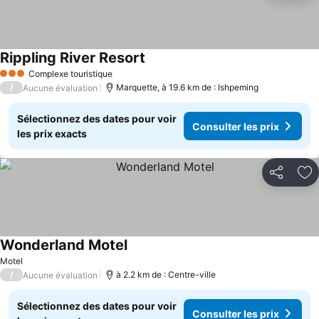
Rippling River Resort
Complexe touristique
3 Étoiles
/
Marquette, à 19.6 km de : Ishpeming
Aucune évaluation
Sélectionnez des dates pour voir
Consulter les prix
les prix exacts
Partager
Aj
Wonderland Motel
Motel
/
à 2.2 km de : Centre-ville
Aucune évaluation
Sélectionnez des dates pour voir
Consulter les prix