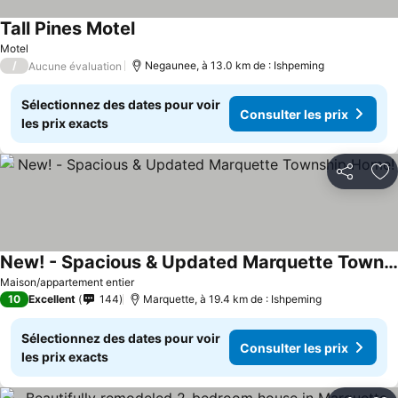
Tall Pines Motel
Motel
/
Negaunee, à 13.0 km de : Ishpeming
Aucune évaluation
Sélectionnez des dates pour voir
Consulter les prix
les prix exacts
Partager
Aj
New! - Spacious & Updated Marquette Township Home!
Maison/appartement entier
10
Excellent
144
Marquette, à 19.4 km de : Ishpeming
Sélectionnez des dates pour voir
Consulter les prix
les prix exacts