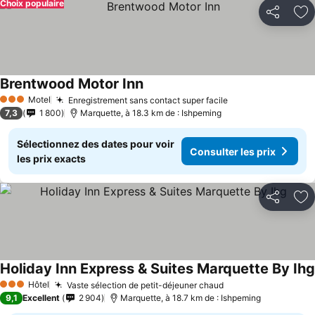
Choix populaire
Partager
Aj
Brentwood Motor Inn
Motel
Enregistrement sans contact super facile
3 Étoiles
7,3
1 800
Marquette, à 18.3 km de : Ishpeming
Sélectionnez des dates pour voir
Consulter les prix
les prix exacts
Partager
Aj
Holiday Inn Express & Suites Marquette By Ihg
Hôtel
Vaste sélection de petit-déjeuner chaud
3 Étoiles
9,1
Excellent
2 904
Marquette, à 18.7 km de : Ishpeming