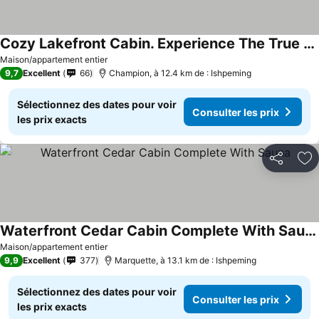
Cozy Lakefront Cabin. Experience The True Beauty Of An Untouched Up.
Maison/appartement entier
9,7
Excellent
66
Champion, à 12.4 km de : Ishpeming
Sélectionnez des dates pour voir
Consulter les prix
les prix exacts
Partager
Aj
Waterfront Cedar Cabin Complete With Sauna
Maison/appartement entier
9,9
Excellent
377
Marquette, à 13.1 km de : Ishpeming
Sélectionnez des dates pour voir
Consulter les prix
les prix exacts