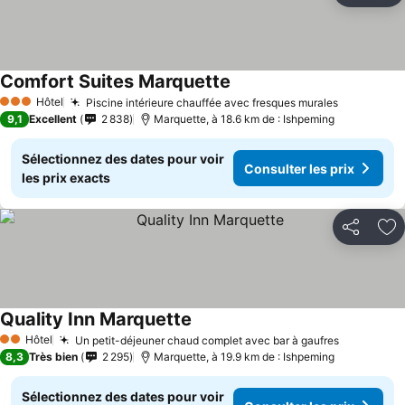
Comfort Suites Marquette
Hôtel
Piscine intérieure chauffée avec fresques murales
3 Étoiles
9,1
Excellent
2 838
Marquette, à 18.6 km de : Ishpeming
Sélectionnez des dates pour voir
Consulter les prix
les prix exacts
Partager
Aj
Quality Inn Marquette
Hôtel
Un petit-déjeuner chaud complet avec bar à gaufres
2 Étoiles
8,3
Très bien
2 295
Marquette, à 19.9 km de : Ishpeming
Sélectionnez des dates pour voir