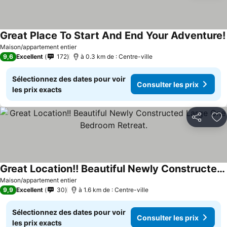
Great Place To Start And End Your Adventure!
Maison/appartement entier
9,6
Excellent
172
à 0.3 km de : Centre-ville
Sélectionnez des dates pour voir
Consulter les prix
les prix exacts
Partager
Aj
Great Location!! Beautiful Newly Constructed Large One Bedroom Retreat.
Maison/appartement entier
9,9
Excellent
30
à 1.6 km de : Centre-ville
Sélectionnez des dates pour voir
Consulter les prix
les prix exacts