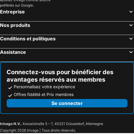
Lake City, Michigan Hôtels
Myrtle Beach, Caroline du Sud Hôtels
préférée sur Google.
Entreprise
Panama City Beach, Floride Hôtels
Orlando, Floride Hôtels
Gulf Shores, Alabama Hôtels
New York, New York Hôtels
Nos produits
Destin, Floride Hôtels
Miami, Floride Hôtels
Conditions et politiques
Honolulu, Hawaii Hôtels
Gatlinburg, Tennessee Hôtels
Assistance
Connectez-vous pour bénéficier des
avantages réservés aux membres
Personnalisez votre expérience
Offres fidélité et Prix membres
Se connecter
trivago N.V.
, Kesselstraße 5 – 7, 40221 Düsseldorf, Allemagne
Copyright 2026 trivago | Tous droits réservés.