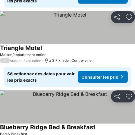
les prix exacts
Partager
Aj
Triangle Motel
Maison/appartement entier
/
à 3.7 km de : Centre-ville
Aucune évaluation
Sélectionnez des dates pour voir
Consulter les prix
les prix exacts
Partager
Aj
Blueberry Ridge Bed & Breakfast
Bed & Breakfast