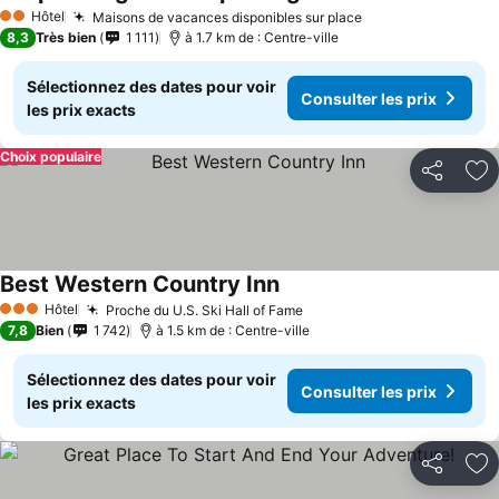
Hôtel
Maisons de vacances disponibles sur place
2 Étoiles
8,3
Très bien
1 111
à 1.7 km de : Centre-ville
Sélectionnez des dates pour voir
Consulter les prix
les prix exacts
Choix populaire
Partager
Aj
Best Western Country Inn
Hôtel
Proche du U.S. Ski Hall of Fame
3 Étoiles
7,8
Bien
1 742
à 1.5 km de : Centre-ville
Sélectionnez des dates pour voir
Consulter les prix
les prix exacts
Partager
Aj