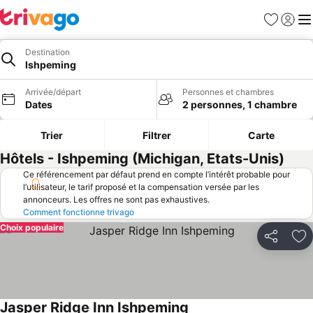
Favoris
Se con
Me
Destination
Ishpeming
Arrivée/départ
Personnes et chambres
Dates
2 personnes, 1 chambre
Trier
Filtrer
Carte
Hôtels - Ishpeming (Michigan, Etats-Unis)
Ce référencement par défaut prend en compte l’intérêt probable pour
l’utilisateur, le tarif proposé et la compensation versée par les
annonceurs. Les offres ne sont pas exhaustives.
Comment fonctionne trivago
Choix populaire
Partager
Aj
Jasper Ridge Inn Ishpeming