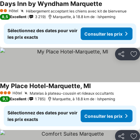
Days Inn by Wyndham Marquette
Hôtel
Hébergement acceptant les chiens avec kit de bienvenue
2 Étoiles
8,5
Excellent
3 219
Marquette, à 18.8 km de : Ishpeming
Sélectionnez des dates pour voir
Consulter les prix
les prix exacts
Partager
Aj
My Place Hotel-Marquette, MI
Hôtel
Matelas à plateau-coussin et rideaux occultants
3 Étoiles
9,1
Excellent
1 785
Marquette, à 18.8 km de : Ishpeming
Sélectionnez des dates pour voir
Consulter les prix
les prix exacts
Partager
Aj