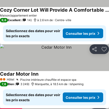
Cozy Corner Lot Will Provide A Comfortable Space For A Couple Or Small Family.
Maison/appartement entier
9,6
Excellent
14
à 2.6 km de : Centre-ville
Sélectionnez des dates pour voir
Consulter les prix
les prix exacts
Partager
Aj
Cedar Motor Inn
Hôtel
Piscine intérieure chauffée et espace spa
2 Étoiles
7,8
Bien
3 249
Marquette, à 18.5 km de : Ishpeming
Sélectionnez des dates pour voir
Consulter les prix
les prix exacts