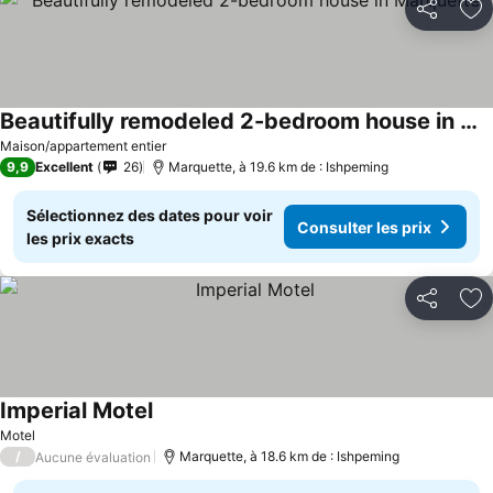
Partager
Aj
Beautifully remodeled 2-bedroom house in Marquette
Maison/appartement entier
9,9
Excellent
26
Marquette, à 19.6 km de : Ishpeming
Sélectionnez des dates pour voir
Consulter les prix
les prix exacts
Partager
Aj
Imperial Motel
Motel
/
Marquette, à 18.6 km de : Ishpeming
Aucune évaluation