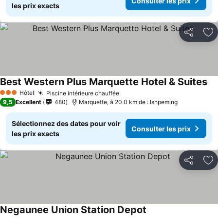
Consulter les prix
les prix exacts
Partager
Aj
Best Western Plus Marquette Hotel & Suites
Hôtel
Piscine intérieure chauffée
3 Étoiles
9,5
Excellent
480
Marquette, à 20.0 km de : Ishpeming
Sélectionnez des dates pour voir
Consulter les prix
les prix exacts
Partager
Aj
Negaunee Union Station Depot