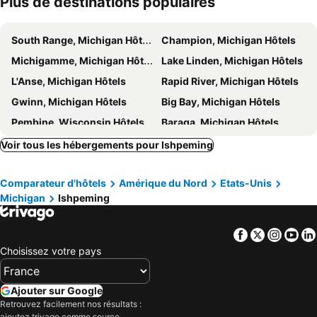
Plus de destinations populaires
South Range, Michigan Hôtels
Champion, Michigan Hôtels
Michigamme, Michigan Hôtels
Lake Linden, Michigan Hôtels
L'Anse, Michigan Hôtels
Rapid River, Michigan Hôtels
Gwinn, Michigan Hôtels
Big Bay, Michigan Hôtels
Pembine, Wisconsin Hôtels
Baraga, Michigan Hôtels
Chassell, Michigan Hôtels
Shingleton, Michigan Hôtels
Voir tous les hébergements pour Ishpeming
Channing, Michigan Hôtels
Christmas, Michigan Hôtels
Comparateur d'hôtels
Amérique du Nord
Etats-Unis
Pelkie, Michigan Hôtels
Bark River, Michigan Hôtels
Michigan
Ishpeming
Atlantic Mine, Michigan Hôtels
Negaunee, Michigan Hôtels
Republic, Michigan Hôtels
Skanee, Michigan Hôtels
Facebook
Twitter
Insta
Yo
Bay City, Michigan Hôtels
Houghton Lake, Michigan Hôtels
Choisissez votre pays
Cadillac, Michigan Hôtels
Saginaw, Michigan Hôtels
Roscommon, Michigan Hôtels
Grayling, Michigan Hôtels
Ajouter sur Google
Retrouvez facilement nos résultats :
Midland, Michigan Hôtels
Lake, Michigan Hôtels
ajoutez trivago comme source