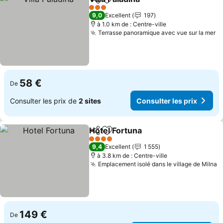
Partager
Ajouter à mes favoris
3 Étoiles
9,0
Excellent
197
à 1.0 km de : Centre-ville
Terrasse panoramique avec vue sur la mer
58 €
De
Consulter les prix de
2 sites
Consulter les prix
Hotel Fortuna
Partager
Ajouter à mes favoris
4 Étoiles
9,4
Excellent
1 555
à 3.8 km de : Centre-ville
Emplacement isolé dans le village de Milna
149 €
De