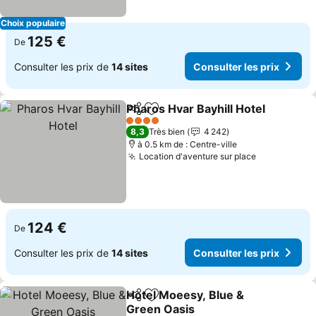
Choix populaire
125 €
De
Consulter les prix de
14 sites
Consulter les prix
Pharos Hvar Bayhill Hotel
Partager
Ajouter à mes favoris
4 Étoiles
8,3
Très bien
4 242
à 0.5 km de : Centre-ville
Location d'aventure sur place
124 €
De
Consulter les prix de
14 sites
Consulter les prix
Hotel Moeesy, Blue &
Partager
Ajouter à mes favoris
Green Oasis