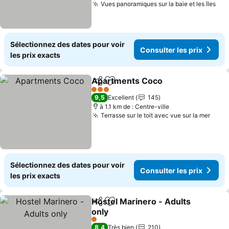
Vues panoramiques sur la baie et les îles
Sélectionnez des dates pour voir
Consulter les prix
les prix exacts
Apartments Coco
Partager
Ajouter à mes favoris
3 Étoiles
9,5
Excellent
145
à 1.1 km de : Centre-ville
Terrasse sur le toit avec vue sur la mer
Sélectionnez des dates pour voir
Consulter les prix
les prix exacts
Hostel Marinero - Adults
Partager
Ajouter à mes favoris
only
1 Étoiles
8,4
Très bien
210