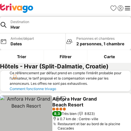
Favoris
Se con
Me
Destination
Hvar
Arrivée/départ
Personnes et chambres
Dates
2 personnes, 1 chambre
Trier
Filtrer
Carte
Hôtels - Hvar (Split-Dalmatie, Croatie)
Ce référencement par défaut prend en compte l’intérêt probable pour
l’utilisateur, le tarif proposé et la compensation versée par les
annonceurs. Les offres ne sont pas exhaustives.
Comment fonctionne trivago
Amfora Hvar Grand
Partager
Ajouter à mes favoris
Beach Resort
4 Étoiles
8,3
Très bien
8 823
à 0.7 km de : Centre-ville
Restaurant et bar au bord de la piscine
Cascades