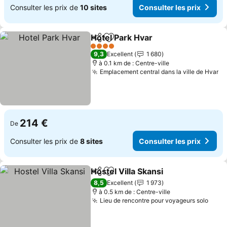
Consulter les prix de
10 sites
Consulter les prix
Hotel Park Hvar
Partager
Ajouter à mes favoris
4 Étoiles
9,3
Excellent
1 680
à 0.1 km de : Centre-ville
Emplacement central dans la ville de Hvar
214 €
De
Consulter les prix de
8 sites
Consulter les prix
Hostel Villa Skansi
Partager
Ajouter à mes favoris
8,5
Excellent
1 973
à 0.5 km de : Centre-ville
Lieu de rencontre pour voyageurs solo