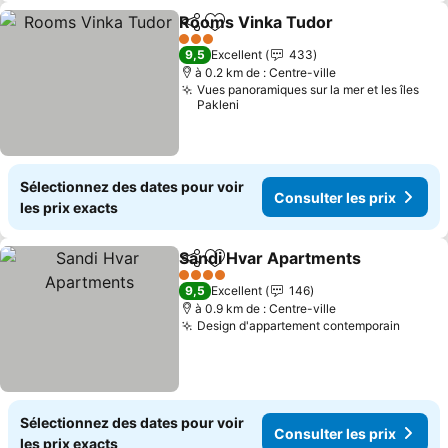
Rooms Vinka Tudor
Partager
Ajouter à mes favoris
3 Étoiles
9,5
Excellent
433
à 0.2 km de : Centre-ville
Vues panoramiques sur la mer et les îles
Pakleni
Sélectionnez des dates pour voir
Consulter les prix
les prix exacts
Sandi Hvar Apartments
Partager
Ajouter à mes favoris
4 Étoiles
9,5
Excellent
146
à 0.9 km de : Centre-ville
Design d'appartement contemporain
Sélectionnez des dates pour voir
Consulter les prix
les prix exacts