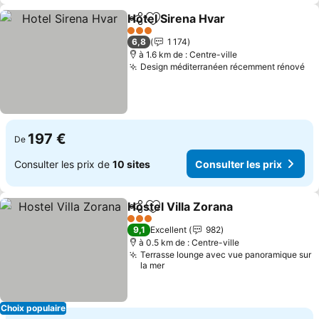
Hotel Sirena Hvar
Partager
Ajouter à mes favoris
3 Étoiles
6,8
1 174
à 1.6 km de : Centre-ville
Design méditerranéen récemment rénové
197 €
De
Consulter les prix de
10 sites
Consulter les prix
Hostel Villa Zorana
Partager
Ajouter à mes favoris
3 Étoiles
9,1
Excellent
982
à 0.5 km de : Centre-ville
Terrasse lounge avec vue panoramique sur
la mer
Choix populaire