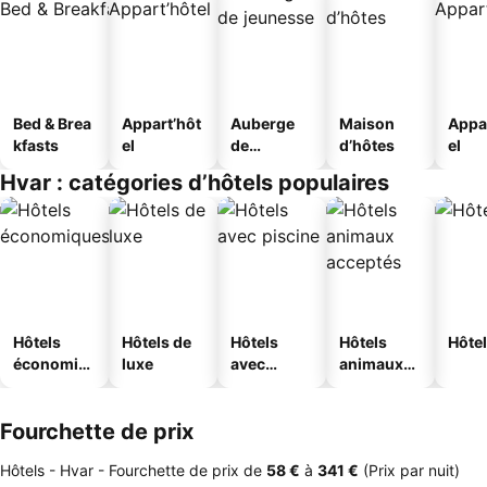
Bed & Brea
Appart’hôt
Auberge
Maison
Appa
kfasts
el
de
d’hôtes
el
jeunesse
Hvar : catégories d’hôtels populaires
Hôtels
Hôtels de
Hôtels
Hôtels
Hôtel
économiq
luxe
avec
animaux
ues
piscine
acceptés
Fourchette de prix
Hôtels - Hvar -
Fourchette de prix
de
‎58 €
à
‎341 €
(Prix par nuit)