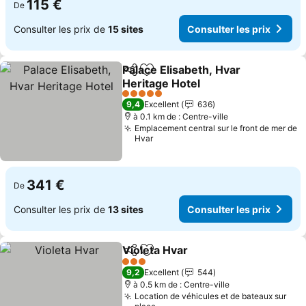
115 €
De
Consulter les prix de
15 sites
Consulter les prix
Palace Elisabeth, Hvar
Partager
Ajouter à mes favoris
Heritage Hotel
5 Étoiles
9,4
Excellent
636
à 0.1 km de : Centre-ville
Emplacement central sur le front de mer de
Hvar
341 €
De
Consulter les prix de
13 sites
Consulter les prix
Violeta Hvar
Partager
Ajouter à mes favoris
3 Étoiles
9,2
Excellent
544
à 0.5 km de : Centre-ville
Location de véhicules et de bateaux sur