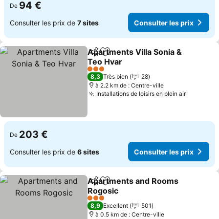
94 €
De
Consulter les prix de
7 sites
Consulter les prix
Apartments Villa Sonia &
Partager
Ajouter à mes favoris
Teo Hvar
3 Étoiles
8,3
Très bien
28
à 2.2 km de : Centre-ville
Installations de loisirs en plein air
203 €
De
Consulter les prix de
6 sites
Consulter les prix
Apartments and Rooms
Partager
Ajouter à mes favoris
Rogosic
3 Étoiles
8,9
Excellent
501
à 0.5 km de : Centre-ville