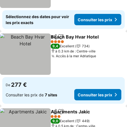
Sélectionnez des dates pour voir
Consulter les prix
les prix exacts
Beach Bay Hvar Hotel
Partager
Ajouter à mes favoris
4 Étoiles
9,4
Excellent
734
à 0.3 km de : Centre-ville
Accès à la mer Adriatique
277 €
De
Consulter les prix de
7 sites
Consulter les prix
Apartments Jakic
Partager
Ajouter à mes favoris
3 Étoiles
9,0
Excellent
449
à 0.5 km de : Centre-ville