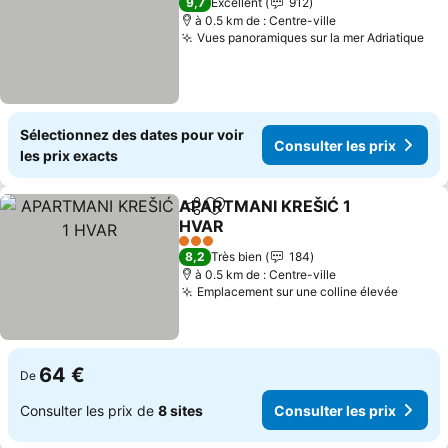
9,7
Excellent
912
à 0.5 km de : Centre-ville
Vues panoramiques sur la mer Adriatique
Sélectionnez des dates pour voir
Consulter les prix
les prix exacts
APARTMANI KREŠIĆ 1
Partager
Ajouter à mes favoris
HVAR
3 Étoiles
8,2
Très bien
184
à 0.5 km de : Centre-ville
Emplacement sur une colline élevée
64 €
De
Consulter les prix de
8 sites
Consulter les prix