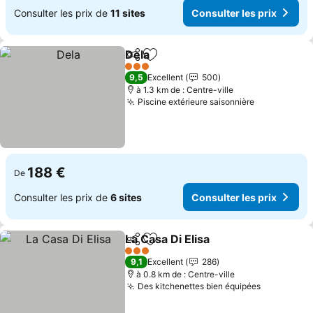
Consulter les prix de
11 sites
Consulter les prix
Dela
Partager
Ajouter à mes favoris
3 Étoiles
9,5
Excellent
500
à 1.3 km de : Centre-ville
Piscine extérieure saisonnière
188 €
De
Consulter les prix de
6 sites
Consulter les prix
La Casa Di Elisa
Partager
Ajouter à mes favoris
3 Étoiles
9,1
Excellent
286
à 0.8 km de : Centre-ville
Des kitchenettes bien équipées