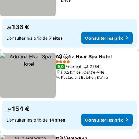
place
136 €
De
Consulter les prix de
7 sites
Consulter les prix
Adriana Hvar Spa Hotel
Partager
Ajouter à mes favoris
4 Étoiles
9,0
Excellent
2 764
à 0.2 km de : Centre-ville
Restaurant Butchery&Wine
154 €
De
Consulter les prix de
14 sites
Consulter les prix
Villa Paladina