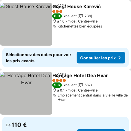
Guest House Karević
Partager
Ajouter à mes favoris
3 Étoiles
8,9
Excellent
239
à 1.0 km de : Centre-ville
Kitchenettes bien équipées
Sélectionnez des dates pour voir
Consulter les prix
les prix exacts
Heritage Hotel Dea Hvar
Partager
Ajouter à mes favoris
4 Étoiles
9,6
Excellent
587
à 0.1 km de : Centre-ville
Emplacement central dans la vieille ville de
Hvar
110 €
De