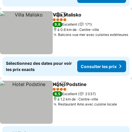
Villa Malisko
Partager
Ajouter à mes favoris
4 Étoiles
9,8
Excellent
171
à 0.6 km de : Centre-ville
Balcons vue mer avec cuisines extérieures
Sélectionnez des dates pour voir
Consulter les prix
les prix exacts
Hotel Podstine
Partager
Ajouter à mes favoris
4 Étoiles
8,5
Excellent
2 037
à 1.2 km de : Centre-ville
Restaurant Amo avec cuisine locale