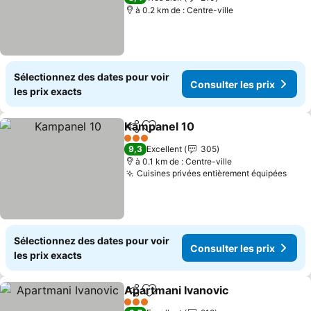
à 0.2 km de : Centre-ville
Sélectionnez des dates pour voir
Consulter les prix
les prix exacts
Kampanel 10
Partager
Ajouter à mes favoris
3 Étoiles
9,3
Excellent
305
à 0.1 km de : Centre-ville
Cuisines privées entièrement équipées
Sélectionnez des dates pour voir
Consulter les prix
les prix exacts
Apartmani Ivanovic
Partager
Ajouter à mes favoris
3 Étoiles