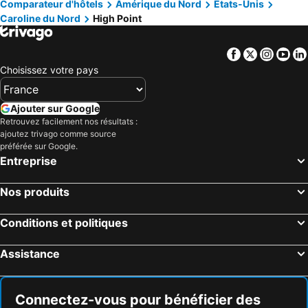
Comparateur d'hôtels
Amérique du Nord
Etats-Unis
Albemarle, Caroline du Nord Hôtels
Jonesville, Caroline du Nord Hôtels
Greensboro-High Point Marriott Airport
La Quinta Inn & Suites by Wyndham Greensboro Arpt High Point
Caroline du Nord
High Point
Ararat, Virginie Hôtels
Pilot Mountain, Caroline du Nord Hôtels
Hyatt Place Greensboro
Mebane, Caroline du Nord Hôtels
Thomasville, Caroline du Nord Hôtels
Facebook
Twitter
Insta
Yo
Raleigh, Caroline du Nord Hôtels
Durham, Caroline du Nord Hôtels
Choisissez votre pays
Greensboro, Caroline du Nord Hôtels
Fayetteville, Caroline du Nord Hôtels
Pinehurst, Caroline du Nord Hôtels
Danville, Virginie Hôtels
Ajouter sur Google
Retrouvez facilement nos résultats :
Chapel Hill, Caroline du Nord Hôtels
Cary, Caroline du Nord Hôtels
ajoutez trivago comme source
Myrtle Beach, Caroline du Sud Hôtels
Panama City Beach, Floride Hôtels
préférée sur Google.
Entreprise
Orlando, Floride Hôtels
Gulf Shores, Alabama Hôtels
New York, New York Hôtels
Destin, Floride Hôtels
Nos produits
Miami, Floride Hôtels
Honolulu, Hawaii Hôtels
Conditions et politiques
Gatlinburg, Tennessee Hôtels
Assistance
Connectez-vous pour bénéficier des