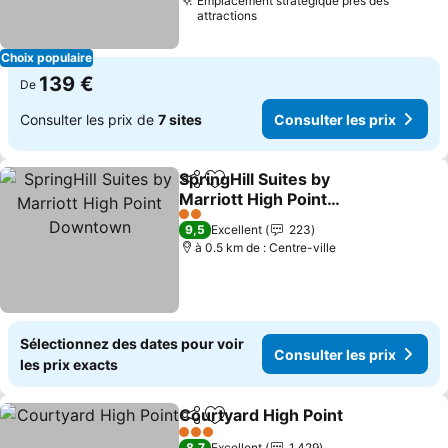
Emplacement stratégique près des
attractions
Choix populaire
139 €
De
Consulter les prix de
7 sites
Consulter les prix
SpringHill Suites by
Partager
Ajouter à mes favoris
Marriott High Point
Downtown
Consulter les prix
2 Étoiles
9,5
Excellent
223
à 0.5 km de : Centre-ville
Sélectionnez des dates pour voir
Consulter les prix
les prix exacts
Courtyard High Point
Partager
Ajouter à mes favoris
Consu
3 Étoiles
8,7
Excellent
1 429