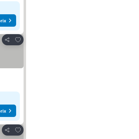
rix
Ajouter à mes favoris
Partager
r les prix
rix
Ajouter à mes favoris
Partager