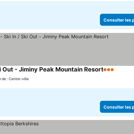
Consulter les p
ki Out - Jiminy Peak Mountain Resort
3 Étoiles
Consulte
 de : Centre-ville
Consulter les p