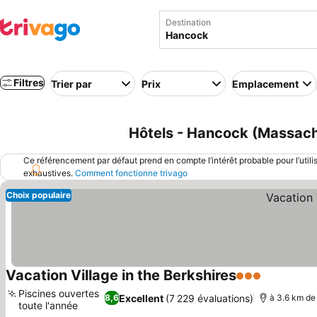
Destination
Filtres
Trier par
Prix
Emplacement
Hôtels - Hancock (Massach
Ce référencement par défaut prend en compte l’intérêt probable pour l’utili
exhaustives.
Comment fonctionne trivago
Choix populaire
Vacation Village in the Berkshires
3 Étoiles
Consulter 
Piscines ouvertes
Excellent
(7 229 évaluations)
8,6
à 3.6 km de 
toute l'année
Consulter les prix