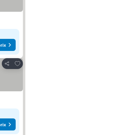
rix
Ajouter à mes favoris
Partager
rix