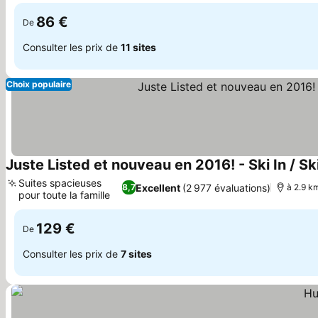
86 €
De
Consulter les prix de
11 sites
Choix populaire
Juste Listed et nouveau en 2016! - Ski In / S
Suites spacieuses
Excellent
(2 977 évaluations)
8,7
à 2.9 km
pour toute la famille
Consulter les prix
129 €
De
Consulter les prix de
7 sites