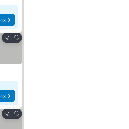
rix
Ajouter à mes favoris
Partager
rix
Ajouter à mes favoris
Partager