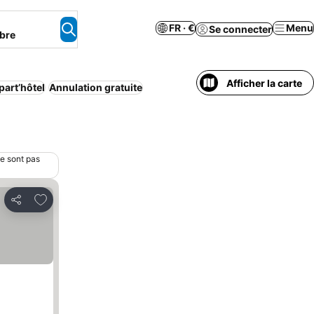
FR · €
Menu
Se connecter
bre
Afficher la carte
part’hôtel
Annulation gratuite
ne sont pas
Ajouter à mes favoris
Partager