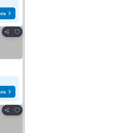
rix
Ajouter à mes favoris
Partager
rix
Ajouter à mes favoris
Partager