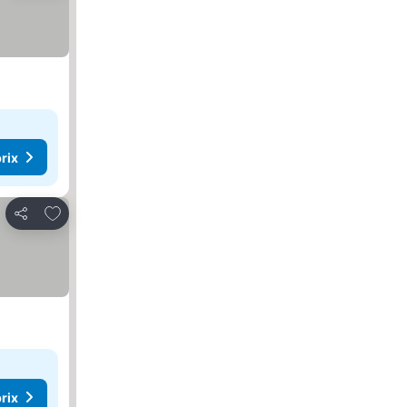
rix
Ajouter à mes favoris
Partager
rix