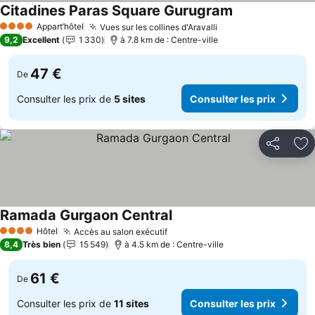
Citadines Paras Square Gurugram
Appart’hôtel
Vues sur les collines d'Aravalli
4 Étoiles
9,2
Excellent
1 330
à 7.8 km de : Centre-ville
47 €
De
Consulter les prix de
5 sites
Consulter les prix
Partager
Aj
Ramada Gurgaon Central
Hôtel
Accès au salon exécutif
4 Étoiles
8,4
Très bien
15 549
à 4.5 km de : Centre-ville
61 €
De
Consulter les prix de
11 sites
Consulter les prix