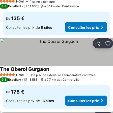
Hôtel
Piscine extérieure
5 Étoiles
8,8
Excellent
11 100
à 5.1 km de : Centre-ville
135 €
De
Consulter les prix de
9 sites
Consulter les prix
Partager
Aj
The Oberoi Gurgaon
Hôtel
Une piscine extérieure à température contrôlée
5 Étoiles
9,5
Excellent
18 583
à 7.7 km de : Centre-ville
178 €
De
Consulter les prix de
16 sites
Consulter les prix