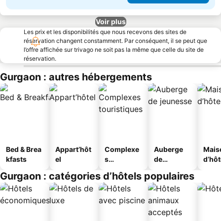
Voir plus
Les prix et les disponibilités que nous recevons des sites de
réservation changent constamment. Par conséquent, il se peut que
l’offre affichée sur trivago ne soit pas la même que celle du site de
réservation.
Gurgaon : autres hébergements
Bed & Brea
Appart’hôt
Complexe
Auberge
Mais
kfasts
el
s
de
d’hô
touristique
jeunesse
Gurgaon : catégories d’hôtels populaires
s