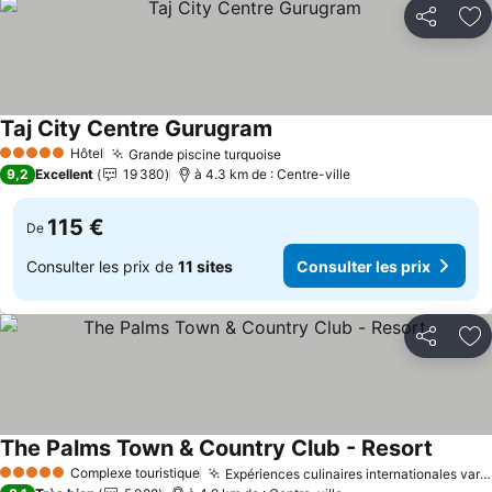
Partager
Aj
Taj City Centre Gurugram
Hôtel
Grande piscine turquoise
5 Étoiles
9,2
Excellent
19 380
à 4.3 km de : Centre-ville
115 €
De
Consulter les prix de
11 sites
Consulter les prix
Partager
Aj
The Palms Town & Country Club - Resort
Complexe touristique
Expériences culinaires internationales variées
5 Étoiles