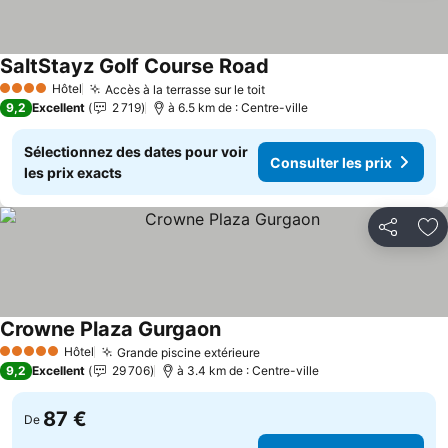
SaltStayz Golf Course Road
Hôtel
Accès à la terrasse sur le toit
4 Étoiles
9,2
Excellent
2 719
à 6.5 km de : Centre-ville
Sélectionnez des dates pour voir
Consulter les prix
les prix exacts
Partager
Aj
Crowne Plaza Gurgaon
Hôtel
Grande piscine extérieure
5 Étoiles
9,2
Excellent
29 706
à 3.4 km de : Centre-ville
87 €
De