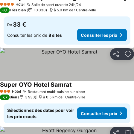
Hôtel
Salle de sport ouverte 24h/24
4 Étoiles
8,1
Très bien
10 030
à 5.0 km de : Centre-ville
33 €
De
Consulter les prix de
8 sites
Consulter les prix
Partager
Aj
Super OYO Hotel Samrat
Hôtel
Restaurant multi-cuisine sur place
3 Étoiles
7,7
Bien
3 933
à 0.5 km de : Centre-ville
Sélectionnez des dates pour voir
Consulter les prix
les prix exacts