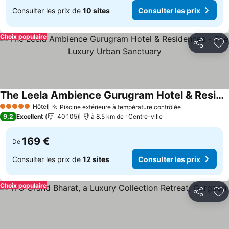
Consulter les prix de
10 sites
Consulter les prix
Choix populaire
Partager
Aj
The Leela Ambience Gurugram Hotel & Residences - The Luxury Urban Sanctuary
Hôtel
Piscine extérieure à température contrôlée
5 Étoiles
9,2
Excellent
40 105
à 8.5 km de : Centre-ville
169 €
De
Consulter les prix de
12 sites
Consulter les prix
Choix populaire
Partager
Aj