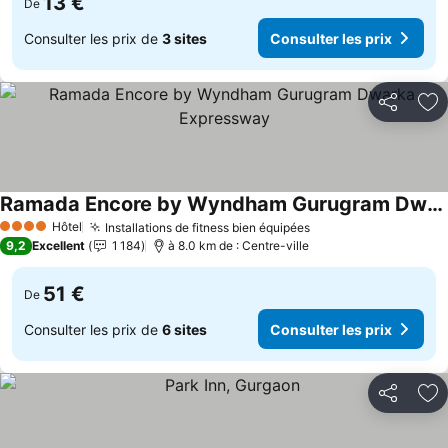
13 €
De
Consulter les prix de
3 sites
Consulter les prix
Partager
Aj
Ramada Encore by Wyndham Gurugram Dwarka Expressway
Hôtel
Installations de fitness bien équipées
4 Étoiles
9,2
Excellent
1 184
à 8.0 km de : Centre-ville
51 €
De
Consulter les prix de
6 sites
Consulter les prix
Partager
Aj