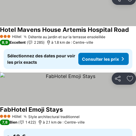
Partager
Aj
Hotel Mavens House Artemis Hospital Road
Hôtel
Détente au jardin et sur la terrasse ensoleillée
3 Étoiles
8,9
Excellent
2 285
à 1.8 km de : Centre-ville
Sélectionnez des dates pour voir
Consulter les prix
les prix exacts
Partager
Aj
FabHotel Emoji Stays
Hôtel
Style architectural traditionnel
3 Étoiles
7,8
Bien
1 422
à 2.1 km de : Centre-ville