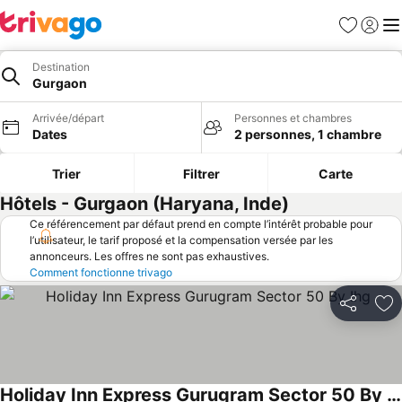
Favoris
Se con
Me
Destination
Gurgaon
Arrivée/départ
Personnes et chambres
Dates
2 personnes, 1 chambre
Trier
Filtrer
Carte
Hôtels - Gurgaon (Haryana, Inde)
Ce référencement par défaut prend en compte l’intérêt probable pour
l’utilisateur, le tarif proposé et la compensation versée par les
annonceurs. Les offres ne sont pas exhaustives.
Comment fonctionne trivago
Partager
Aj
Holiday Inn Express Gurugram Sector 50 By Ihg