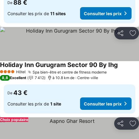
88 €
De
Consulter les prix de
11 sites
Consulter les prix
Partager
Aj
Holiday Inn Gurugram Sector 90 By Ihg
Hôtel
Spa bien-être et centre de fitness moderne
4 Étoiles
8,8
Excellent
7 412
à 10.8 km de : Centre-ville
43 €
De
Consulter les prix de
1 site
Consulter les prix
Choix populaire
Partager
Aj