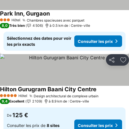
Park Inn, Gurgaon
Hôtel
Chambres spacieuses avec parquet
3 Étoiles
8,0
Très bien
4 506
à 0.5 km de : Centre-ville
Sélectionnez des dates pour voir
Consulter les prix
les prix exacts
Partager
Aj
Hilton Gurugram Baani City Centre
Hôtel
Design architectural de complexe urbain
5 Étoiles
9,4
Excellent
2 109
à 8.9 km de : Centre-ville
125 €
De
Consulter les prix de
8 sites
Consulter les prix