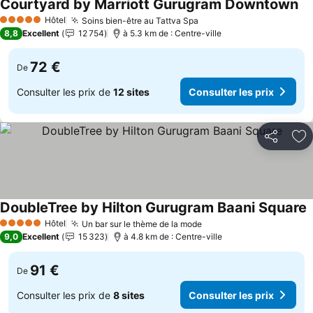
Courtyard by Marriott Gurugram Downtown
Hôtel
Soins bien-être au Tattva Spa
5 Étoiles
8,8
Excellent
12 754
à 5.3 km de : Centre-ville
72 €
De
Consulter les prix de
12 sites
Consulter les prix
Partager
Aj
DoubleTree by Hilton Gurugram Baani Square
Hôtel
Un bar sur le thème de la mode
5 Étoiles
9,0
Excellent
15 323
à 4.8 km de : Centre-ville
91 €
De
Consulter les prix de
8 sites
Consulter les prix