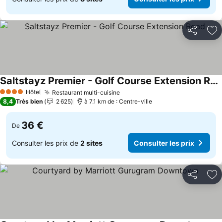
Partager
Aj
Saltstayz Premier - Golf Course Extension Road
Hôtel
Restaurant multi-cuisine
4 Étoiles
8,4
Très bien
2 625
à 7.1 km de : Centre-ville
36 €
De
Consulter les prix de
2 sites
Consulter les prix
Partager
Aj