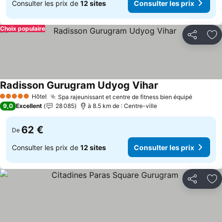
Consulter les prix de
12 sites
Consulter les prix
Choix populaire
Partager
Aj
Radisson Gurugram Udyog Vihar
Hôtel
Spa rajeunissant et centre de fitness bien équipé
5 Étoiles
9,0
Excellent
28 085
à 8.5 km de : Centre-ville
62 €
De
Consulter les prix de
12 sites
Consulter les prix
Partager
Aj