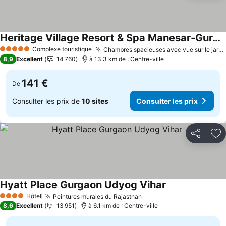
Heritage Village Resort & Spa Manesar-Gurgaon
Complexe touristique
Chambres spacieuses avec vue sur le jardin ou la piscine
5 Étoiles
8,9
Excellent
14 760
à 13.3 km de : Centre-ville
141 €
De
Consulter les prix de
10 sites
Consulter les prix
Partager
Aj
Hyatt Place Gurgaon Udyog Vihar
Hôtel
Peintures murales du Rajasthan
4 Étoiles
8,6
Excellent
13 951
à 6.1 km de : Centre-ville