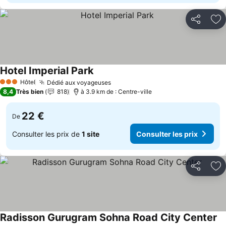
Partager
Aj
Hotel Imperial Park
Hôtel
Dédié aux voyageuses
3 Étoiles
8,4
Très bien
818
à 3.9 km de : Centre-ville
22 €
De
Consulter les prix de
1 site
Consulter les prix
Partager
Aj
Radisson Gurugram Sohna Road City Center