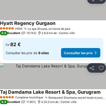
Partager
Aj
Hyatt Regency Gurgaon
Hôtel
Le spa Shvasa, un havre de paix
5 Étoiles
8,6
Excellent
19 743
à 8.9 km de : Centre-ville
82 €
De
Consulter les prix de
8 sites
Consulter les prix
Partager
Aj
Taj Damdama Lake Resort & Spa, Gurugram
Complexe touristique
Restaurant Shamiana ouvert toute la journée
5 Étoiles
8,8
Excellent
11 801
à 20.0 km de : Centre-ville