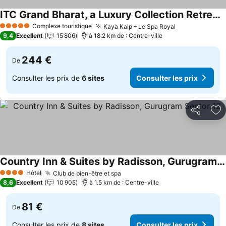
ITC Grand Bharat, a Luxury Collection Retreat, Gurgaon
Complexe touristique
Kaya Kalp – Le Spa Royal
5 Étoiles
9,4
Excellent
15 806
à 18.2 km de : Centre-ville
244 €
De
Consulter les prix de
6 sites
Consulter les prix
Partager
Aj
Country Inn & Suites by Radisson, Gurugram Sector 12
Hôtel
Club de bien-être et spa
4 Étoiles
8,6
Excellent
10 905
à 1.5 km de : Centre-ville
81 €
De
Consulter les prix de
8 sites
Consulter les prix