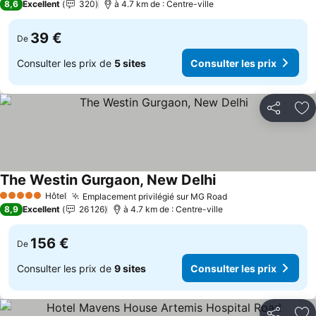
8,6
Excellent
320
à 4.7 km de : Centre-ville
39 €
De
Consulter les prix de
5 sites
Consulter les prix
Partager
Aj
The Westin Gurgaon, New Delhi
Hôtel
Emplacement privilégié sur MG Road
5 Étoiles
8,9
Excellent
26 126
à 4.7 km de : Centre-ville
156 €
De
Consulter les prix de
9 sites
Consulter les prix