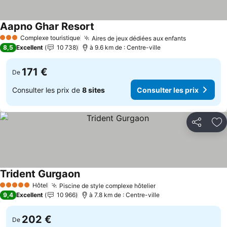
Aapno Ghar Resort
Complexe touristique
Aires de jeux dédiées aux enfants
3 Étoiles
8,5
Excellent
10 738
à 9.6 km de : Centre-ville
171 €
De
Consulter les prix de
8 sites
Consulter les prix
Partager
Aj
Trident Gurgaon
Hôtel
Piscine de style complexe hôtelier
5 Étoiles
9,4
Excellent
10 966
à 7.8 km de : Centre-ville
202 €
De