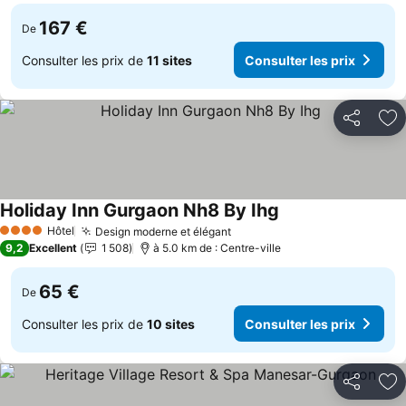
167 €
De
Consulter les prix de
11 sites
Consulter les prix
Partager
Aj
Holiday Inn Gurgaon Nh8 By Ihg
Hôtel
Design moderne et élégant
4 Étoiles
9,2
Excellent
1 508
à 5.0 km de : Centre-ville
65 €
De
Consulter les prix de
10 sites
Consulter les prix
Partager
Aj