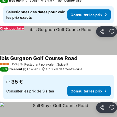
8,1
Très bien
5 088
à 4.9 km de : Centre-ville
Sélectionnez des dates pour voir
Consulter les prix
les prix exacts
Choix populaire
Partager
Aj
ibis Gurgaon Golf Course Road
Hôtel
Restaurant polyvalent Spice It
3 Étoiles
8,6
Excellent
14 961
à 7.3 km de : Centre-ville
35 €
De
Consulter les prix de
3 sites
Consulter les prix
Partager
Aj