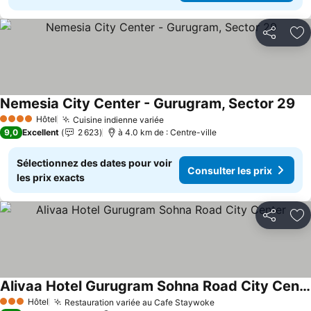
Partager
Aj
Nemesia City Center - Gurugram, Sector 29
Hôtel
Cuisine indienne variée
4 Étoiles
9,0
Excellent
2 623
à 4.0 km de : Centre-ville
Sélectionnez des dates pour voir
Consulter les prix
les prix exacts
Partager
Aj
Alivaa Hotel Gurugram Sohna Road City Center
Hôtel
Restauration variée au Cafe Staywoke
3 Étoiles