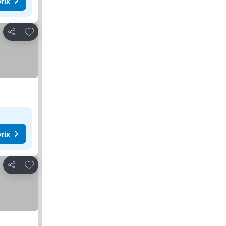
rix
Ajouter à mes favoris
Partager
rix
Ajouter à mes favoris
Partager