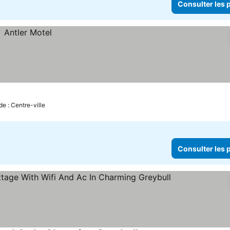
Consulter les p
de : Centre-ville
Consulter les p