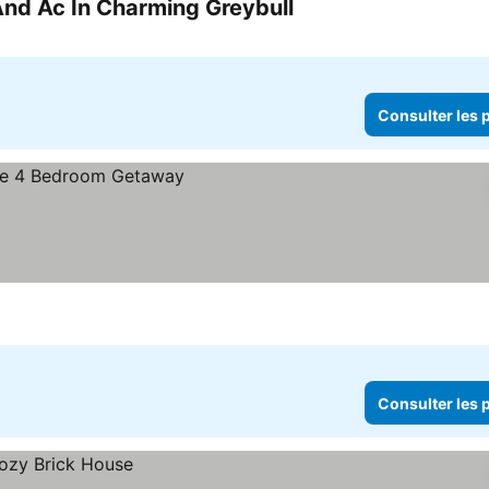
nd Ac In Charming Greybull
Consulter les prix
Consulter les p
Consulter les p