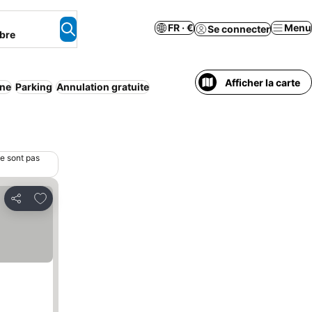
FR · €
Menu
Se connecter
bre
Afficher la carte
ine
Parking
Annulation gratuite
ne sont pas
Ajouter à mes favoris
Partager