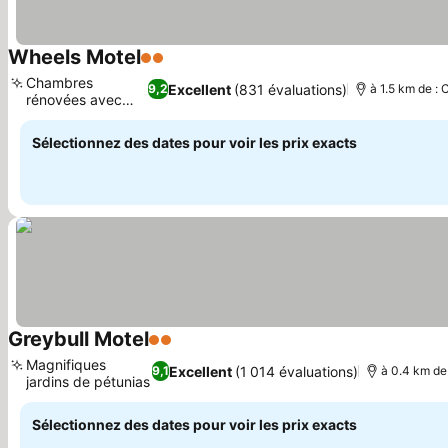
Wheels Motel
2 Étoiles
Consulter les prix
Chambres
Excellent
(831 évaluations)
9,2
à 1.5 km de : 
rénovées avec
Consulter les prix
soin
Sélectionnez des dates pour voir les prix exacts
Greybull Motel
2 Étoiles
Consulter les prix
Magnifiques
Excellent
(1 014 évaluations)
9,1
à 0.4 km de 
jardins de pétunias
Consulter les prix
Sélectionnez des dates pour voir les prix exacts