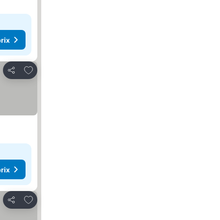
rix
Ajouter à mes favoris
Partager
rix
Ajouter à mes favoris
Partager