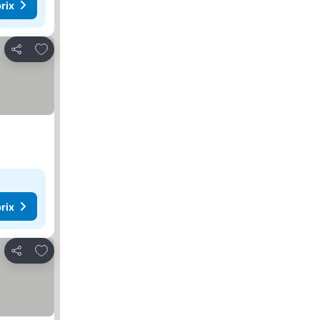
rix
Ajouter à mes favoris
Partager
rix
Ajouter à mes favoris
Partager