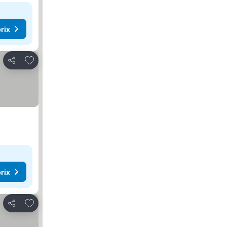
rix
Ajouter à mes favoris
Partager
rix
Ajouter à mes favoris
Partager