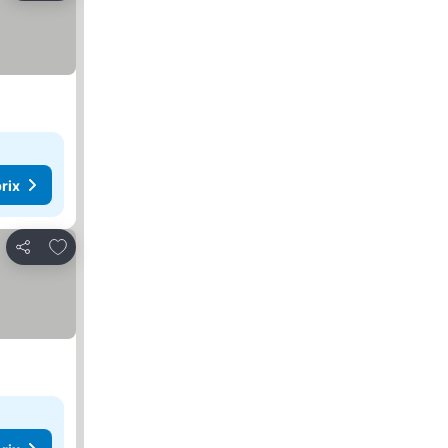
rix
Ajouter à mes favoris
Partager