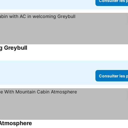
Consulter les p
g Greybull
Consulter les prix
Consulter les p
 Atmosphere
Consulter les prix