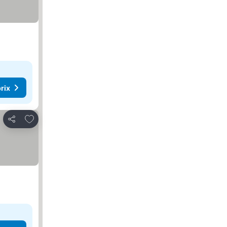
rix
Ajouter à mes favoris
Partager