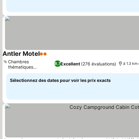
Antler Motel
2 Étoiles
Consulter les prix
Chambres
Excellent
(276 évaluations)
8,7
à 1.3 km 
thématiques
Consulter les prix
personnalisées
Sélectionnez des dates pour voir les prix exacts