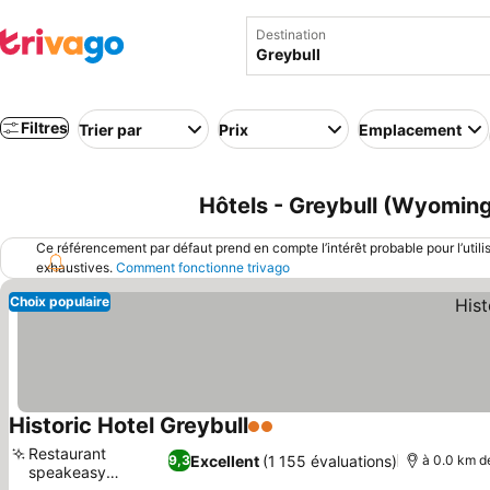
Destination
Filtres
Trier par
Prix
Emplacement
Hôtels - Greybull (Wyoming
Ce référencement par défaut prend en compte l’intérêt probable pour l’utili
exhaustives.
Comment fonctionne trivago
Choix populaire
Historic Hotel Greybull
2 Étoiles
Consulter les prix
Restaurant
Excellent
(1 155 évaluations)
9,3
à 0.0 km de
speakeasy
Consulter les prix