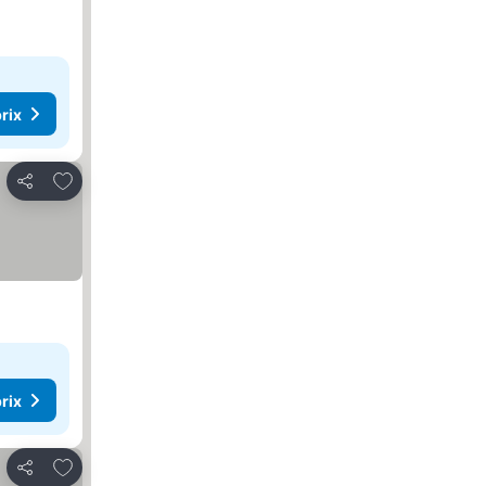
rix
Ajouter à mes favoris
Partager
rix
Ajouter à mes favoris
Partager