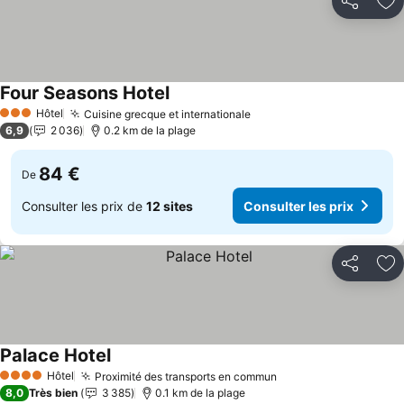
Partager
Aj
Four Seasons Hotel
Hôtel
Cuisine grecque et internationale
3 Étoiles
6,9
2 036
0.2 km de la plage
84 €
De
Consulter les prix de
12 sites
Consulter les prix
Partager
Aj
Palace Hotel
Hôtel
Proximité des transports en commun
4 Étoiles
8,0
Très bien
3 385
0.1 km de la plage