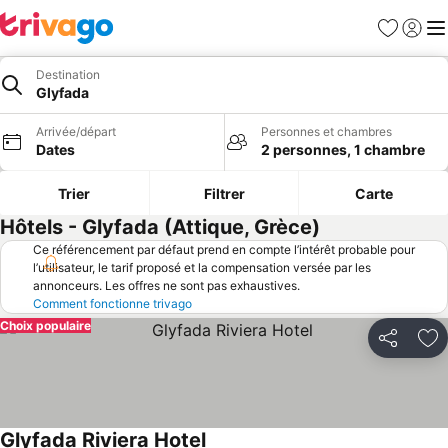
Favoris
Se con
Me
Destination
Glyfada
Arrivée/départ
Personnes et chambres
Dates
2 personnes, 1 chambre
Trier
Filtrer
Carte
Hôtels - Glyfada (Attique, Grèce)
Ce référencement par défaut prend en compte l’intérêt probable pour
l’utilisateur, le tarif proposé et la compensation versée par les
annonceurs. Les offres ne sont pas exhaustives.
Comment fonctionne trivago
Choix populaire
Partager
Aj
Glyfada Riviera Hotel