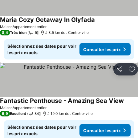
Maria Cozy Getaway In Glyfada
Maison/appartement entier
8,4
Très bien
5
à 3.5 km de : Centre-ville
Sélectionnez des dates pour voir
Consulter les prix
les prix exacts
Partager
Aj
Fantastic Penthouse - Amazing Sea View
Maison/appartement entier
9,9
Excellent
84
à 19.0 km de : Centre-ville
Sélectionnez des dates pour voir
Consulter les prix
les prix exacts