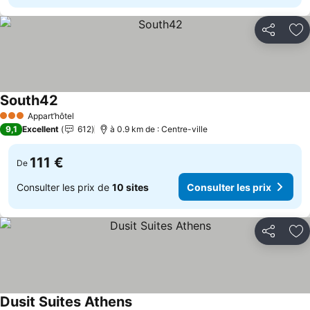
Partager
Aj
South42
Appart’hôtel
3 Étoiles
9,1
Excellent
612
à 0.9 km de : Centre-ville
111 €
De
Consulter les prix de
10 sites
Consulter les prix
Partager
Aj
Dusit Suites Athens