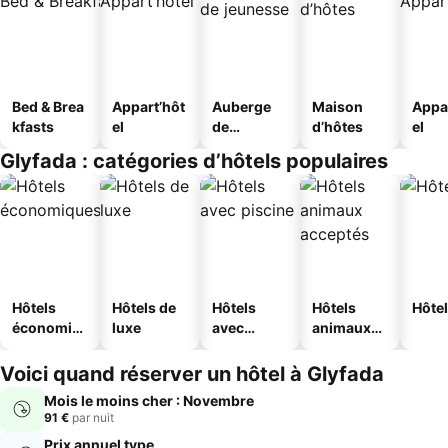
Bed & Brea
Appart’hôt
Auberge
Maison
Appa
kfasts
el
de
d’hôtes
el
jeunesse
Glyfada : catégories d’hôtels populaires
Hôtels
Hôtels de
Hôtels
Hôtels
Hôtel
économiq
luxe
avec
animaux
ues
piscine
acceptés
Voici quand réserver un hôtel à Glyfada
Mois le moins cher : Novembre
91 €
par nuit
Prix annuel type