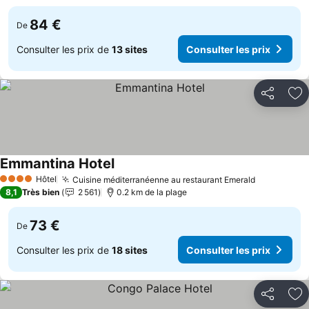
84 €
De
Consulter les prix de
13 sites
Consulter les prix
Partager
Aj
Emmantina Hotel
Hôtel
Cuisine méditerranéenne au restaurant Emerald
4 Étoiles
8,1
Très bien
2 561
0.2 km de la plage
73 €
De
Consulter les prix de
18 sites
Consulter les prix
Partager
Aj