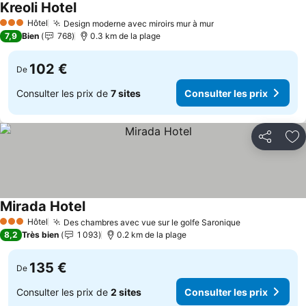
Kreoli Hotel
Hôtel
Design moderne avec miroirs mur à mur
3 Étoiles
7,9
Bien
768
0.3 km de la plage
102 €
De
Consulter les prix de
7 sites
Consulter les prix
Partager
Aj
Mirada Hotel
Hôtel
Des chambres avec vue sur le golfe Saronique
3 Étoiles
8,2
Très bien
1 093
0.2 km de la plage
135 €
De
Consulter les prix de
2 sites
Consulter les prix