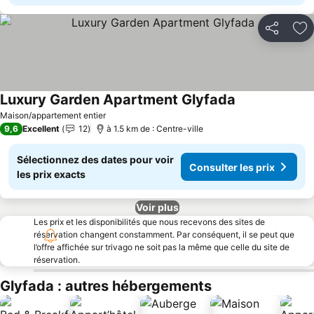
Partager
Aj
Luxury Garden Apartment Glyfada
Maison/appartement entier
9,6
Excellent
12
à 1.5 km de : Centre-ville
Sélectionnez des dates pour voir
Consulter les prix
les prix exacts
Voir plus
Les prix et les disponibilités que nous recevons des sites de
réservation changent constamment. Par conséquent, il se peut que
l’offre affichée sur trivago ne soit pas la même que celle du site de
réservation.
Glyfada : autres hébergements