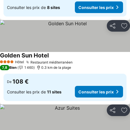
Consulter les prix de
8 sites
Consulter les prix
Partager
Aj
Golden Sun Hotel
Hôtel
Restaurant méditerranéen
4 Étoiles
7,8
Bien
1 460
0.3 km de la plage
108 €
De
Consulter les prix de
11 sites
Consulter les prix
Partager
Aj