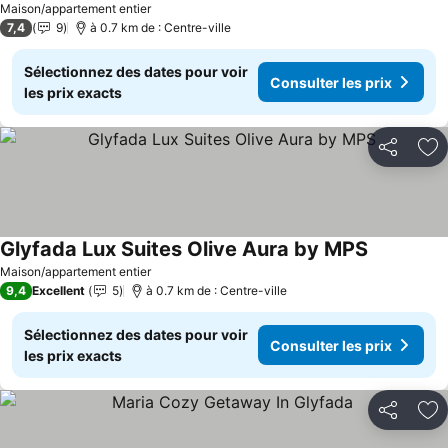
Maison/appartement entier
7,4
9
à 0.7 km de : Centre-ville
Sélectionnez des dates pour voir
Consulter les prix
les prix exacts
Partager
Aj
Glyfada Lux Suites Olive Aura by MPS
Maison/appartement entier
9,4
Excellent
5
à 0.7 km de : Centre-ville
Sélectionnez des dates pour voir
Consulter les prix
les prix exacts
Partager
Aj