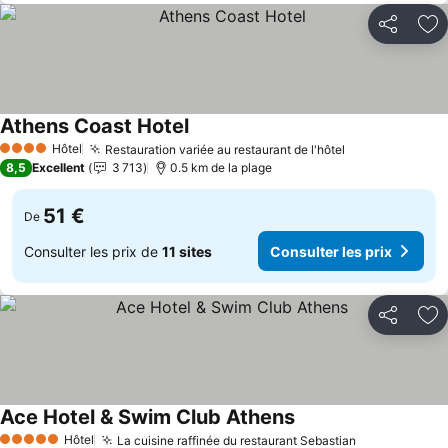
Partager
Aj
Athens Coast Hotel
Hôtel
Restauration variée au restaurant de l'hôtel
4 Étoiles
8,5
Excellent
3 713
0.5 km de la plage
51 €
De
Consulter les prix de
11 sites
Consulter les prix
Partager
Aj
Ace Hotel & Swim Club Athens
Hôtel
La cuisine raffinée du restaurant Sebastian
5 Étoiles