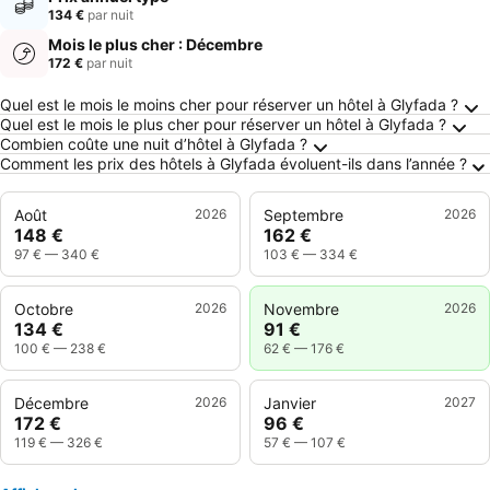
134 €
par nuit
Mois le plus cher : Décembre
172 €
par nuit
Questions fréquemment posées au sujet de G
Quel est le mois le moins cher pour réserver un hôtel à Glyfada ?
Quel est le mois le plus cher pour réserver un hôtel à Glyfada ?
Combien coûte une nuit d’hôtel à Glyfada ?
Comment les prix des hôtels à Glyfada évoluent-ils dans l’année ?
Août
2026
Septembre
2026
148 €
162 €
97 €
—
340 €
103 €
—
334 €
Octobre
2026
Novembre
2026
134 €
91 €
100 €
—
238 €
62 €
—
176 €
Décembre
2026
Janvier
2027
172 €
96 €
119 €
—
326 €
57 €
—
107 €