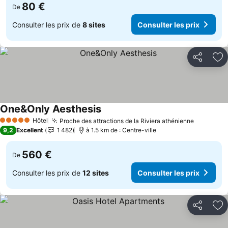
80 €
De
Consulter les prix de
8 sites
Consulter les prix
Partager
Aj
One&Only Aesthesis
Hôtel
Proche des attractions de la Riviera athénienne
5 Étoiles
9,2
Excellent
1 482
à 1.5 km de : Centre-ville
560 €
De
Consulter les prix de
12 sites
Consulter les prix
Partager
Aj