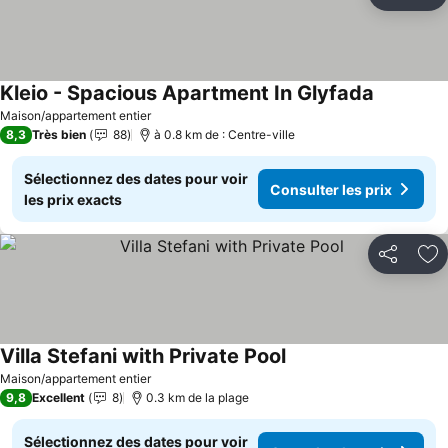
Partager
Aj
Kleio - Spacious Apartment In Glyfada
Maison/appartement entier
8,3
Très bien
88
à 0.8 km de : Centre-ville
Sélectionnez des dates pour voir
Consulter les prix
les prix exacts
Partager
Aj
Villa Stefani with Private Pool
Maison/appartement entier
9,8
Excellent
8
0.3 km de la plage
Sélectionnez des dates pour voir