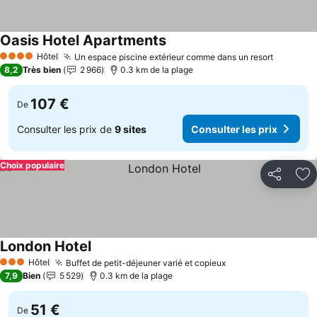
Oasis Hotel Apartments
Hôtel
Un espace piscine extérieur comme dans un resort
4 Étoiles
8,2
Très bien
2 966
0.3 km de la plage
107 €
De
Consulter les prix de
9 sites
Consulter les prix
Choix populaire
Partager
Aj
London Hotel
Hôtel
Buffet de petit-déjeuner varié et copieux
3 Étoiles
7,9
Bien
5 529
0.3 km de la plage
51 €
De