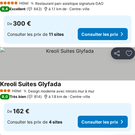
Hôtel
Restaurant pan-asiatique signature DAO
5 Étoiles
9,4
Excellent
642
à 1.1 km de : Centre-ville
300 €
De
Consulter les prix de
11 sites
Consulter les prix
Partager
Aj
Kreoli Suites Glyfada
Hôtel
Design moderne avec miroirs mur à mur
3 Étoiles
8,0
Très bien
814
à 1.8 km de : Centre-ville
162 €
De
Consulter les prix de
4 sites
Consulter les prix