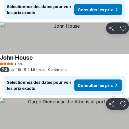
Sélectionnez des dates pour voir
Consulter les prix
les prix exacts
Partager
Aj
John House
Hôtel
4 Étoiles
7,2
18
à 1.6 km de : Centre-ville
Sélectionnez des dates pour voir
Consulter les prix
les prix exacts
Partager
Aj