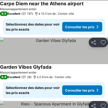
Carpe Diem near the Athens airport
Maison/appartement entier
9,5
Excellent
797
à 15.3 km de : Centre-ville
Sélectionnez des dates pour voir
Consulter les prix
les prix exacts
Partager
Aj
Garden Vibes Glyfada
Maison/appartement entier
8,9
Excellent
28
à 0.9 km de : Centre-ville
Sélectionnez des dates pour voir
Consulter les prix
les prix exacts