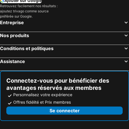
Ajouter sur Google
Retrouvez facilement nos résultats :
Edipsos, Grèce centrale Hôtels
Vouliagmeni, Attique Hôtels
ajoutez trivago comme source
Thessalonique, Macédoine centrale Hôtels
Chania, Crète Hôtels
préférée sur Google.
Entreprise
Corfou, Îles ioniennes Hôtels
Rhodes Ville, Sud de l'Égée Hôtels
Ville de Mykonos, Sud de l'Égée Hôtels
Réthymnon, Crète Hôtels
Nos produits
Héraklion, Crète Hôtels
Naxos - Chora, Sud de l'Égée Hôtels
Conditions et politiques
Assistance
Connectez-vous pour bénéficier des
avantages réservés aux membres
Personnalisez votre expérience
Offres fidélité et Prix membres
Se connecter