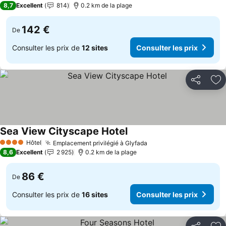
8,7
Excellent
814
0.2 km de la plage
142 €
De
Consulter les prix de
12 sites
Consulter les prix
Partager
Aj
Sea View Cityscape Hotel
Hôtel
Emplacement privilégié à Glyfada
4 Étoiles
8,6
Excellent
2 925
0.2 km de la plage
86 €
De
Consulter les prix de
16 sites
Consulter les prix