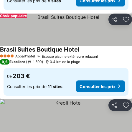
Consulter les prix de
5 sites
Consulter les prix
Choix populaire
Partager
Aj
Brasil Suites Boutique Hotel
Appart’hôtel
Espace piscine extérieure relaxant
4 Étoiles
9,6
Excellent
1 590
0.4 km de la plage
203 €
De
Consulter les prix de
11 sites
Consulter les prix
Partager
Aj