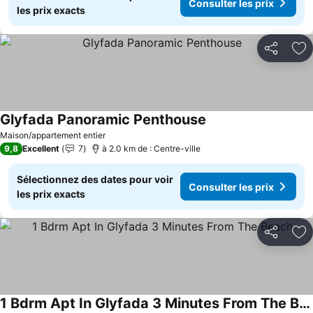
Consulter les prix
les prix exacts
Partager
Aj
Glyfada Panoramic Penthouse
Maison/appartement entier
9,8
Excellent
7
à 2.0 km de : Centre-ville
Sélectionnez des dates pour voir
Consulter les prix
les prix exacts
Partager
Aj
1 Bdrm Apt In Glyfada 3 Minutes From The Beach