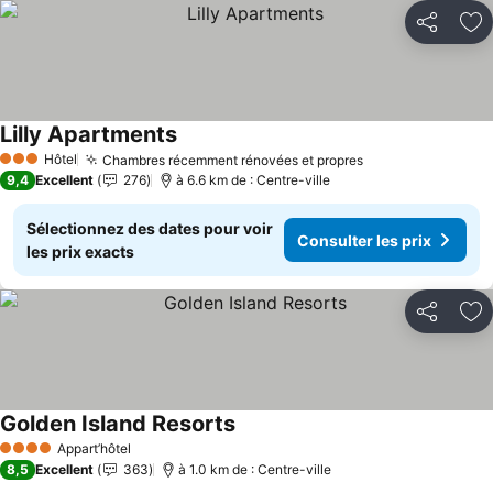
Partager
Aj
Lilly Apartments
Hôtel
Chambres récemment rénovées et propres
3 Étoiles
9,4
Excellent
276
à 6.6 km de : Centre-ville
Sélectionnez des dates pour voir
Consulter les prix
les prix exacts
Partager
Aj
Golden Island Resorts
Appart’hôtel
4 Étoiles
8,5
Excellent
363
à 1.0 km de : Centre-ville