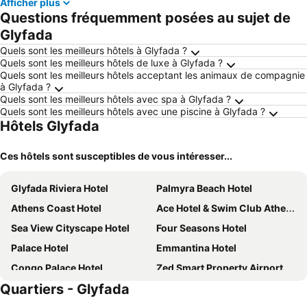
Afficher plus
Questions fréquemment posées au sujet de
Glyfada
Quels sont les meilleurs hôtels à Glyfada ?
Quels sont les meilleurs hôtels de luxe à Glyfada ?
Quels sont les meilleurs hôtels acceptant les animaux de compagnie
à Glyfada ?
Quels sont les meilleurs hôtels avec spa à Glyfada ?
Quels sont les meilleurs hôtels avec une piscine à Glyfada ?
Hôtels Glyfada
Ces hôtels sont susceptibles de vous intéresser...
Glyfada Riviera Hotel
Palmyra Beach Hotel
Athens Coast Hotel
Ace Hotel & Swim Club Athens
Sea View Cityscape Hotel
Four Seasons Hotel
Palace Hotel
Emmantina Hotel
Congo Palace Hotel
Zed Smart Property Airport by Airstay
Quartiers - Glyfada
One&Only Aesthesis
Oasis Hotel Apartments