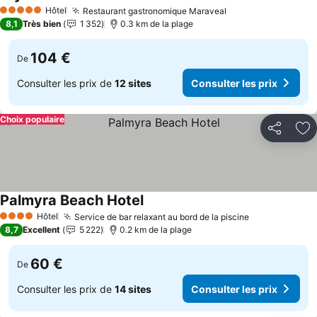
Hôtel
Restaurant gastronomique Maraveal
5 Étoiles
8,1
Très bien
1 352
0.3 km de la plage
104 €
De
Consulter les prix de
12 sites
Consulter les prix
Choix populaire
Partager
Aj
Palmyra Beach Hotel
Hôtel
Service de bar relaxant au bord de la piscine
4 Étoiles
8,7
Excellent
5 222
0.2 km de la plage
60 €
De
Consulter les prix de
14 sites
Consulter les prix