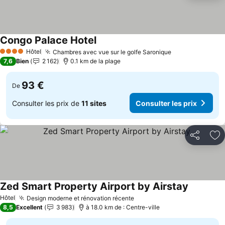
Congo Palace Hotel
Hôtel
Chambres avec vue sur le golfe Saronique
4 Étoiles
7,6
Bien
2 162
0.1 km de la plage
93 €
De
Consulter les prix de
11 sites
Consulter les prix
Partager
Aj
Zed Smart Property Airport by Airstay
Hôtel
Design moderne et rénovation récente
8,5
Excellent
3 983
à 18.0 km de : Centre-ville