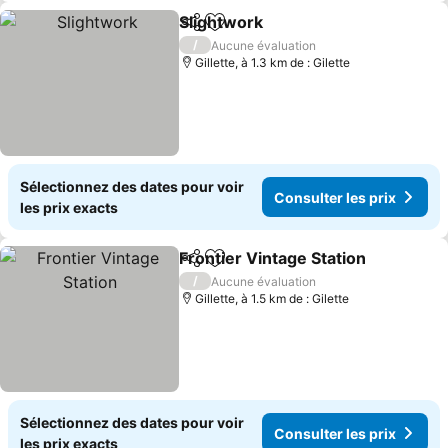
Slightwork
Partager
Ajouter à mes favoris
Consulter les pr
/
Aucune évaluation
Gillette, à 1.3 km de : Gilette
Sélectionnez des dates pour voir
Consulter les prix
les prix exacts
Frontier Vintage Station
Partager
Ajouter à mes favoris
Co
/
Aucune évaluation
Gillette, à 1.5 km de : Gilette
Sélectionnez des dates pour voir
Consulter les prix
les prix exacts