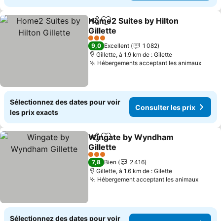
Home2 Suites by Hilton
Partager
Ajouter à mes favoris
Gillette
Consulter les prix
3 Étoiles
9,0
Excellent
1 082
Gillette, à 1.9 km de : Gilette
Hébergements acceptant les animaux
Consu
Sélectionnez des dates pour voir
Consulter les prix
les prix exacts
Wingate by Wyndham
Partager
Ajouter à mes favoris
Gillette
Consulter les prix
3 Étoiles
7,8
Bien
2 416
Gillette, à 1.6 km de : Gilette
Hébergement acceptant les animaux
Consul
Sélectionnez des dates pour voir