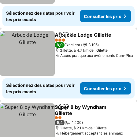
Sélectionnez des dates pour voir
Consulter les prix
les prix exacts
Arbuckle Lodge Gillette
Partager
Ajouter à mes favoris
Co
3 Étoiles
8,9
Excellent
3 195
Gillette, à 4.7 km de : Gilette
Accès pratique aux événements Cam-Plex
C
Sélectionnez des dates pour voir
Consulter les prix
les prix exacts
Super 8 by Wyndham
Partager
Ajouter à mes favoris
Gillette
Consulter les prix
2 Étoiles
6,4
1 430
Gillette, à 2.1 km de : Gilette
Hébergement acceptant les animaux
Consul