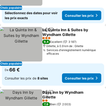
Choix populaire
Sélectionnez des dates pour voir
Consulter les prix
les prix exacts
La Quinta Inn & Suites by
Partager
Ajouter à mes favoris
Wyndham Gillette
Consulter les prix
3 Étoiles
9,4
Excellent
3 187
Gillette, à 0.9 km de : Gilette
Services d'enregistrement numérique
efficaces
Choix populaire
66 €
De
Consulter les prix de
8 sites
Consulter les prix
Days Inn by Wyndham
Partager
Ajouter à mes favoris
Gillette
Consulter les prix
2 Étoiles
7,8
Bien
2 003