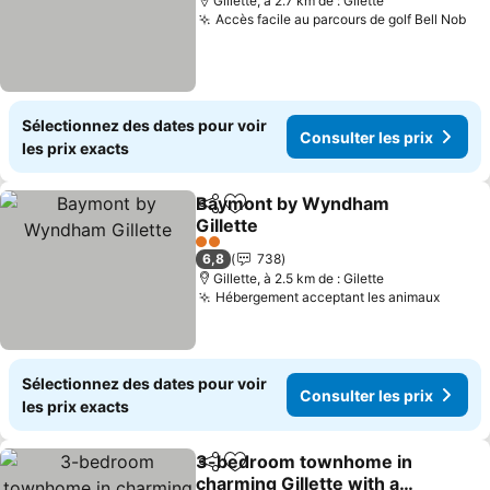
Gillette, à 2.7 km de : Gilette
Accès facile au parcours de golf Bell Nob
Con
Sélectionnez des dates pour voir
Consulter les prix
les prix exacts
Baymont by Wyndham
Partager
Ajouter à mes favoris
Gillette
Consulter les prix
2 Étoiles
6,8
738
Gillette, à 2.5 km de : Gilette
Hébergement acceptant les animaux
Consul
Sélectionnez des dates pour voir
Consulter les prix
les prix exacts
3-bedroom townhome in
Partager
Ajouter à mes favoris
charming Gillette with an