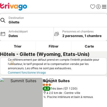
Favoris
Se con
Me
Destination
Gilette
Arrivée/départ
Personnes et chambres
Dates
2 personnes, 1 chambre
Trier
Filtrer
Carte
Hôtels - Gilette (Wyoming, Etats-Unis)
Ce référencement par défaut prend en compte l’intérêt probable pour
l’utilisateur, le tarif proposé et la compensation versée par les
annonceurs. Les offres ne sont pas exhaustives.
Comment fonctionne trivago
Summit Suites
Partager
Ajouter à mes favoris
Consulter le
3 Étoiles
8,3
Très bien
1 230
à 2.0 km de : Centre-ville
Piscine intérieure et bain à remous
Consulte