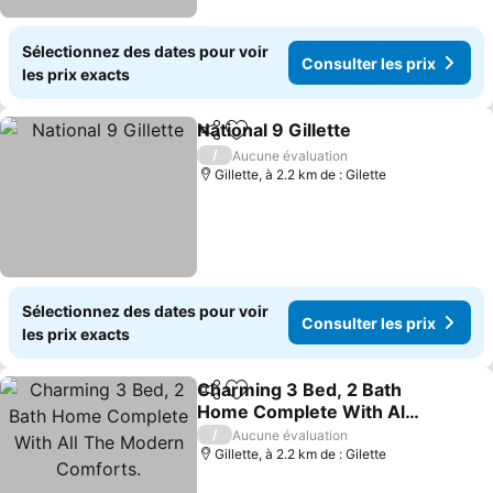
Sélectionnez des dates pour voir
Consulter les prix
les prix exacts
National 9 Gillette
Partager
Ajouter à mes favoris
Consulte
/
Aucune évaluation
Gillette, à 2.2 km de : Gilette
Sélectionnez des dates pour voir
Consulter les prix
les prix exacts
Charming 3 Bed, 2 Bath
Partager
Ajouter à mes favoris
Home Complete With All
The Modern Comforts.
Consulter les prix
/
Aucune évaluation
Gillette, à 2.2 km de : Gilette