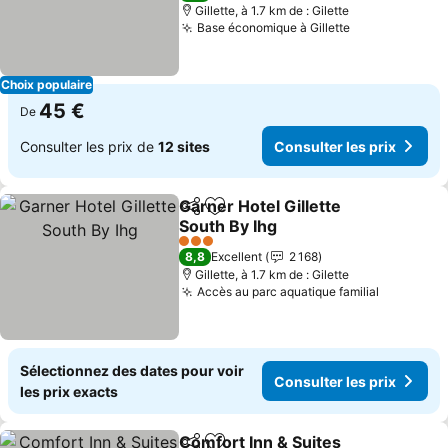
Gillette, à 1.7 km de : Gilette
Base économique à Gillette
Consulter les
Choix populaire
45 €
De
Consulter les prix de
12 sites
Consulter les prix
Garner Hotel Gillette
Partager
Ajouter à mes favoris
South By Ihg
Consulter les prix
3 Étoiles
8,8
Excellent
2 168
Gillette, à 1.7 km de : Gilette
Accès au parc aquatique familial
Consulter
Sélectionnez des dates pour voir
Consulter les prix
les prix exacts
Comfort Inn & Suites