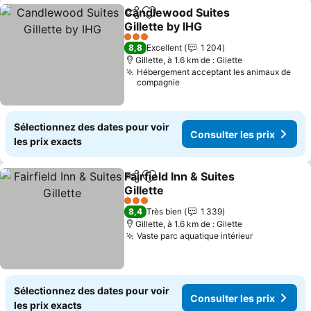
Candlewood Suites
Partager
Ajouter à mes favoris
Gillette by IHG
Consulter les prix
3 Étoiles
8,8
Excellent
1 204
Gillette, à 1.6 km de : Gilette
Hébergement acceptant les animaux de
compagnie
Sélectionnez des dates pour voir
Consulter les prix
les prix exacts
Fairfield Inn & Suites
Partager
Ajouter à mes favoris
Gillette
Consulter les prix
3 Étoiles
8,4
Très bien
1 339
Gillette, à 1.6 km de : Gilette
Vaste parc aquatique intérieur
Consulter l
Sélectionnez des dates pour voir
Consulter les prix
les prix exacts