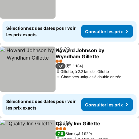
Sélectionnez des dates pour voir
Consulter les prix
les prix exacts
Howard Johnson by
Partager
Ajouter à mes favoris
Wyndham Gillette
Consulter les prix
2 Étoiles
6,6
1 184
Gillette, à 2.2 km de : Gilette
Chambres uniques à double entrée
Consult
Sélectionnez des dates pour voir
Consulter les prix
les prix exacts
Quality Inn Gillette
Partager
Ajouter à mes favoris
Consulte
3 Étoiles
7,8
Bien
1 929