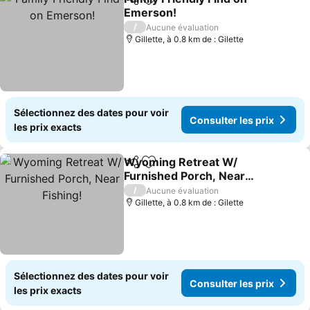
Partager
Ajouter à mes favoris
Emerson!
Consulter les prix
/
Aucune évaluation
Gillette, à 0.8 km de : Gilette
Sélectionnez des dates pour voir
Consulter les prix
les prix exacts
Wyoming Retreat W/
Partager
Ajouter à mes favoris
Furnished Porch, Near
Fishing!
Consulter les prix
/
Aucune évaluation
Gillette, à 0.8 km de : Gilette
Sélectionnez des dates pour voir
Consulter les prix
les prix exacts