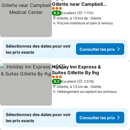
Partager
Ajouter à mes favoris
Gillette near Campbell
Medical Center
Consulter les prix
3 Étoiles
8,5
Excellent
1 170
Gillette, à 1.9 km de : Gilette
Piscine intérieure et bain à remous
Consulte
Sélectionnez des dates pour voir
Consulter les prix
les prix exacts
Holiday Inn Express &
Partager
Ajouter à mes favoris
Suites Gillette By Ihg
Consulter les prix
3 Étoiles
9,2
Excellent
2 579
Gillette, à 1.5 km de : Gilette
Hébergement acceptant les animaux
Consul
Sélectionnez des dates pour voir
Consulter les prix
les prix exacts