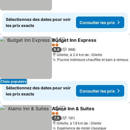
Sélectionnez des dates pour voir
Consulter les prix
les prix exacts
Budget Inn Express
Partager
Ajouter à mes favoris
Consult
2 Étoiles
6,6
968
Gillette, à 2.4 km de : Gilette
Piscine intérieure chauffée et bain à remous
Choix populaire
Sélectionnez des dates pour voir
Consulter les prix
les prix exacts
Alamo Inn & Suites
Partager
Ajouter à mes favoris
Consulte
2 Étoiles
7,0
191
Gillette, à 1.9 km de : Gilette
Expérience de motel classique
Consulter l