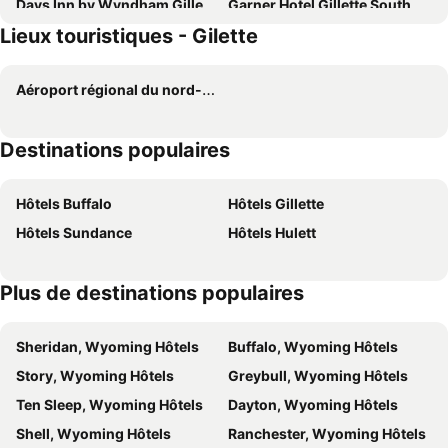
Days Inn by Wyndham Gillette
Garner Hotel Gillette South By Ihg
Lieux touristiques - Gilette
Comfort Inn & Suites Gillette near Campbell Medical Center
Home2 Suites by Hilton Gillette
Rodeway Inn
Super 8 by Wyndham Gillette
Aéroport régional du nord-est du Wyoming
National 9 Inn Gillette
Howard Johnson by Wyndham Gillette
TownePlace Suites by Marriott Gillette
Best Western Tower West Lodge
Destinations populaires
Baymont by Wyndham Gillette
Quality Inn Gillette
Arbuckle Lodge Gillette
Hôtels Buffalo
Hôtels Gillette
Hôtels Sundance
Hôtels Hulett
Plus de destinations populaires
Sheridan, Wyoming Hôtels
Buffalo, Wyoming Hôtels
Story, Wyoming Hôtels
Greybull, Wyoming Hôtels
Ten Sleep, Wyoming Hôtels
Dayton, Wyoming Hôtels
Shell, Wyoming Hôtels
Ranchester, Wyoming Hôtels