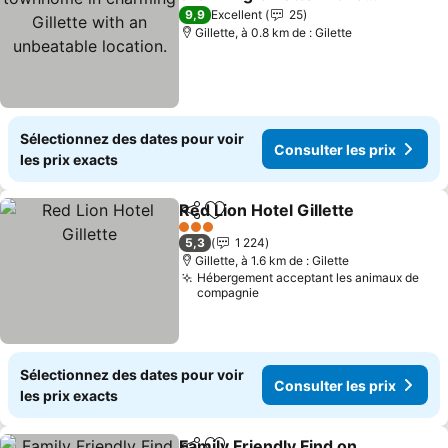
unbeatable location.
Consulter les prix
9,9
Excellent
25
Gillette, à 0.8 km de : Gilette
Sélectionnez des dates pour voir
Consulter les prix
les prix exacts
Red Lion Hotel Gillette
Partager
Ajouter à mes favoris
Cons
3 Étoiles
5,3
1 224
Gillette, à 1.6 km de : Gilette
Hébergement acceptant les animaux de
compagnie
Sélectionnez des dates pour voir
Consulter les prix
les prix exacts
Family Friendly Find on