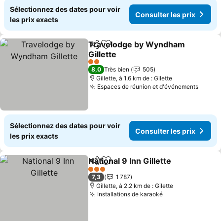
Sélectionnez des dates pour voir
Consulter les prix
les prix exacts
Travelodge by Wyndham
Partager
Ajouter à mes favoris
Gillette
Consulter les prix
2 Étoiles
8,0
Très bien
505
Gillette, à 1.6 km de : Gilette
Espaces de réunion et d'événements
Consul
Sélectionnez des dates pour voir
Consulter les prix
les prix exacts
National 9 Inn Gillette
Partager
Ajouter à mes favoris
Consu
3 Étoiles
7,3
1 787
Gillette, à 2.2 km de : Gilette
Installations de karaoké
Consulter les pr