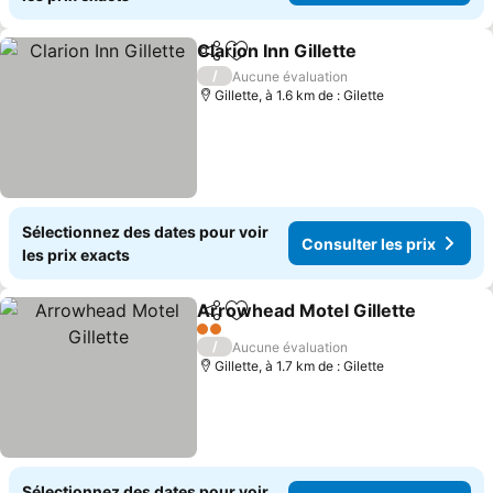
Clarion Inn Gillette
Partager
Ajouter à mes favoris
Consulte
/
Aucune évaluation
Gillette, à 1.6 km de : Gilette
Sélectionnez des dates pour voir
Consulter les prix
les prix exacts
Arrowhead Motel Gillette
Partager
Ajouter à mes favoris
2 Étoiles
/
Aucune évaluation
Gillette, à 1.7 km de : Gilette
Sélectionnez des dates pour voir