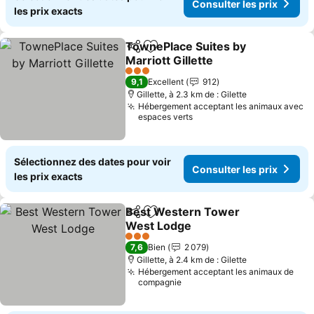
Consulter les prix
les prix exacts
TownePlace Suites by
Partager
Ajouter à mes favoris
Marriott Gillette
Consulter les prix
3 Étoiles
9,1
Excellent
912
Gillette, à 2.3 km de : Gilette
Hébergement acceptant les animaux avec
espaces verts
Sélectionnez des dates pour voir
Consulter les prix
les prix exacts
Best Western Tower
Partager
Ajouter à mes favoris
West Lodge
Consulter les prix
3 Étoiles
7,6
Bien
2 079
Gillette, à 2.4 km de : Gilette
Hébergement acceptant les animaux de
compagnie