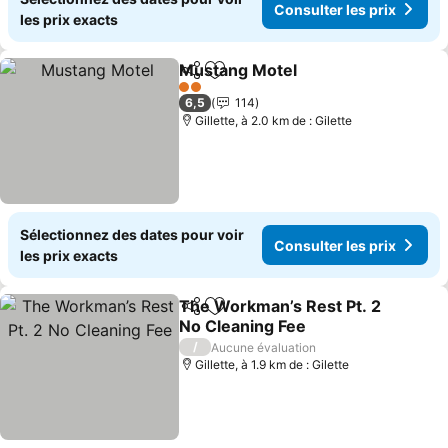
Consulter les prix
les prix exacts
Mustang Motel
Partager
Ajouter à mes favoris
Consulter l
2 Étoiles
6,5
114
Gillette, à 2.0 km de : Gilette
Sélectionnez des dates pour voir
Consulter les prix
les prix exacts
The Workman’s Rest Pt. 2
Partager
Ajouter à mes favoris
No Cleaning Fee
Consulter les prix
/
Aucune évaluation
Gillette, à 1.9 km de : Gilette