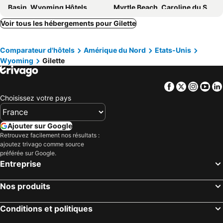
Basin, Wyoming Hôtels
Myrtle Beach, Caroline du Sud Hôtels
Panama City Beach, Floride Hôtels
Orlando, Floride Hôtels
Voir tous les hébergements pour Gilette
Gulf Shores, Alabama Hôtels
New York, New York Hôtels
Comparateur d'hôtels
Amérique du Nord
Etats-Unis
Destin, Floride Hôtels
Miami, Floride Hôtels
Wyoming
Gilette
Honolulu, Hawaii Hôtels
Gatlinburg, Tennessee Hôtels
Facebook
Twitter
Insta
Yo
Choisissez votre pays
Ajouter sur Google
Retrouvez facilement nos résultats :
ajoutez trivago comme source
préférée sur Google.
Entreprise
Nos produits
Conditions et politiques