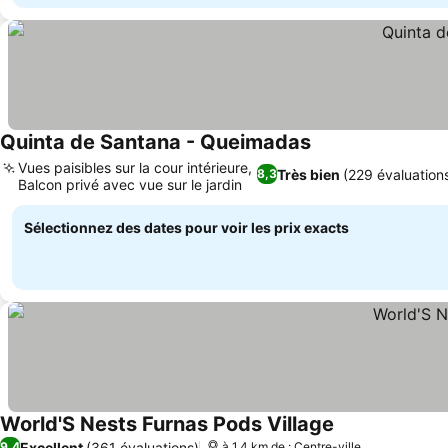
Quinta de Santana - Queimadas
Consulter les prix
Vues paisibles sur la cour intérieure,
Très bien
(229 évaluation
8,3
Balcon privé avec vue sur le jardin
Consulter les prix
Sélectionnez des dates pour voir les prix exacts
World'S Nests Furnas Pods Village
Consulter les p
Excellent
(361 évaluations)
9,4
à 1.4 km de : Centre-ville