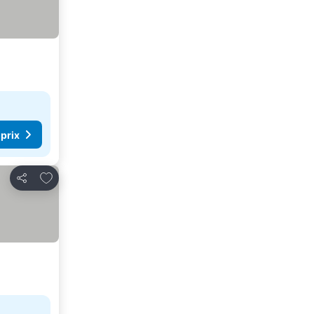
 prix
Ajouter à mes favoris
Partager