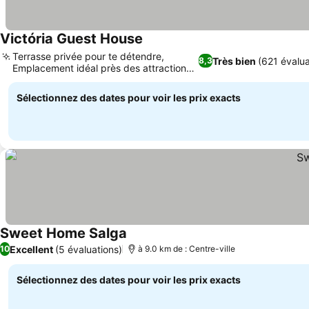
Victória Guest House
Consulter les prix
Terrasse privée pour te détendre,
Très bien
(621 évalua
8,3
Emplacement idéal près des attractions
Consulter les prix
de Furnas
Sélectionnez des dates pour voir les prix exacts
Sweet Home Salga
Consulter les prix
Excellent
(5 évaluations)
10
à 9.0 km de : Centre-ville
Sélectionnez des dates pour voir les prix exacts