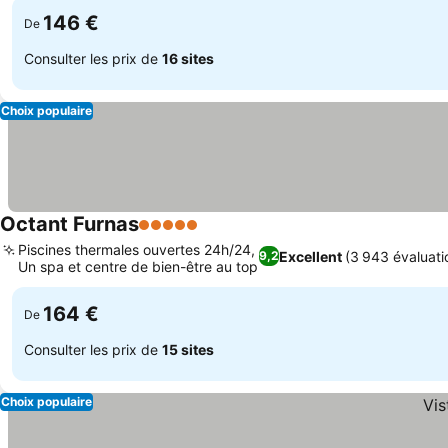
146 €
De
Consulter les prix de
16 sites
Choix populaire
Octant Furnas
5 Étoiles
Consulter les prix
Piscines thermales ouvertes 24h/24,
Excellent
(3 943 évaluati
9,2
Un spa et centre de bien-être au top
Consulter les prix
164 €
De
Consulter les prix de
15 sites
Choix populaire