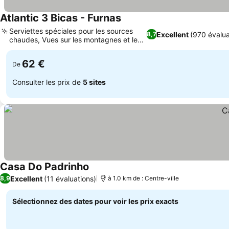
Atlantic 3 Bicas - Furnas
Consulter les prix
Serviettes spéciales pour les sources
Excellent
(970 évalua
8,7
chaudes, Vues sur les montagnes et les
Consulter les prix
jardins
62 €
De
Consulter les prix de
5 sites
Casa Do Padrinho
Consulter les prix
Excellent
(11 évaluations)
8,9
à 1.0 km de : Centre-ville
Sélectionnez des dates pour voir les prix exacts