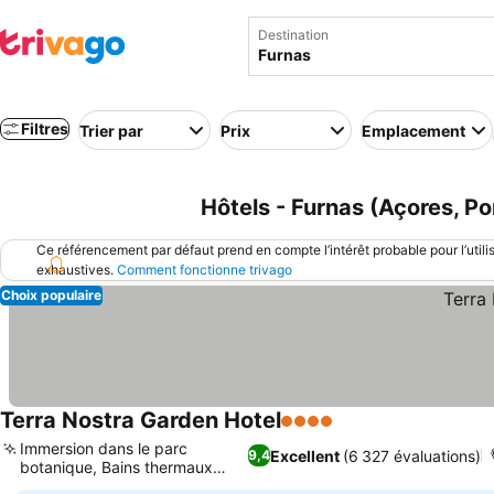
Destination
Filtres
Trier par
Prix
Emplacement
Hôtels - Furnas (Açores, Po
Ce référencement par défaut prend en compte l’intérêt probable pour l’utili
exhaustives.
Comment fonctionne trivago
Choix populaire
Terra Nostra Garden Hotel
4 Étoiles
Consulter les prix
Immersion dans le parc
Excellent
(6 327 évaluations)
9,4
botanique, Bains thermaux
Consulter les prix
naturels