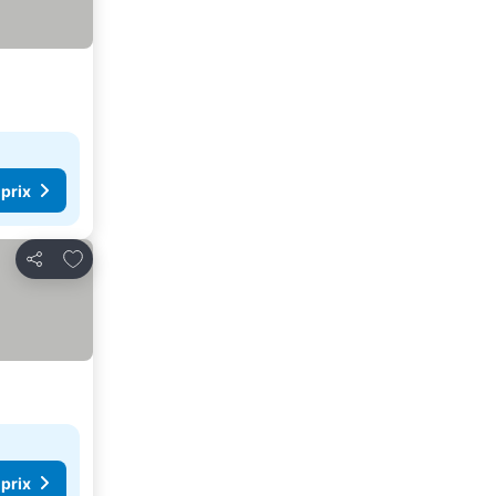
 prix
Ajouter à mes favoris
Partager
 prix