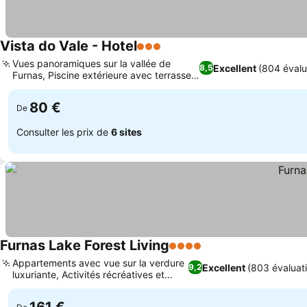
Vista do Vale - Hotel
3 Étoiles
Consulter les prix
Vues panoramiques sur la vallée de
Excellent
(804 évalu
8,5
Furnas, Piscine extérieure avec terrasse
Consulter les prix
ensoleillée
80 €
De
Consulter les prix de
6 sites
Furnas Lake Forest Living
4 Étoiles
Consulter les prix
Appartements avec vue sur la verdure
Excellent
(803 évaluat
9,2
luxuriante, Activités récréatives et
Consulter les prix
jardin