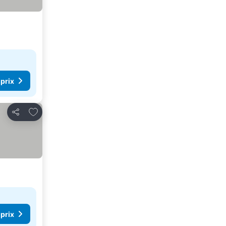
 prix
Ajouter à mes favoris
Partager
 prix