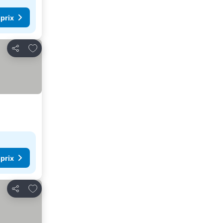
 prix
Ajouter à mes favoris
Partager
 prix
Ajouter à mes favoris
Partager