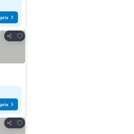
 prix
Ajouter à mes favoris
Partager
 prix
Ajouter à mes favoris
Partager