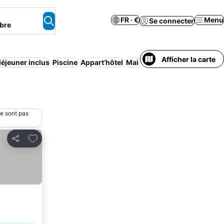
FR · €
Menu
Se connecter
bre
Afficher la carte
déjeuner inclus
Piscine
Appart’hôtel
Maison/appartement entier
ne sont pas
Ajouter à mes favoris
Partager