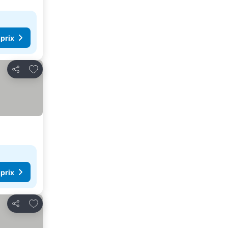
 prix
Ajouter à mes favoris
Partager
 prix
Ajouter à mes favoris
Partager