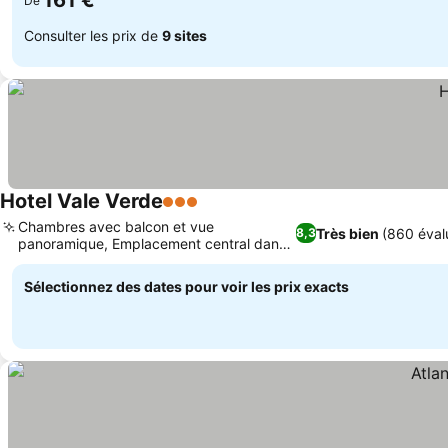
161 €
De
Consulter les prix de
9 sites
Hotel Vale Verde
3 Étoiles
Consulter les prix
Chambres avec balcon et vue
Très bien
(860 éval
8,3
panoramique, Emplacement central dans
Consulter les prix
la ville de Furnas
Sélectionnez des dates pour voir les prix exacts