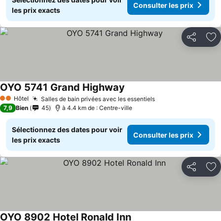
Consulter les prix
les prix exacts
Partager
Aj
OYO 5741 Grand Highway
Hôtel
Salles de bain privées avec les essentiels
2 Étoiles
7,9
Bien
45
à 4.4 km de : Centre-ville
Sélectionnez des dates pour voir
Consulter les prix
les prix exacts
Partager
Aj
OYO 8902 Hotel Ronald Inn