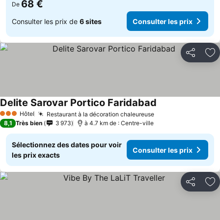
68 €
De
Consulter les prix de
6 sites
Consulter les prix
Partager
Aj
Delite Sarovar Portico Faridabad
Hôtel
Restaurant à la décoration chaleureuse
3 Étoiles
8,1
Très bien
3 973
à 4.7 km de : Centre-ville
Sélectionnez des dates pour voir
Consulter les prix
les prix exacts
Partager
Aj