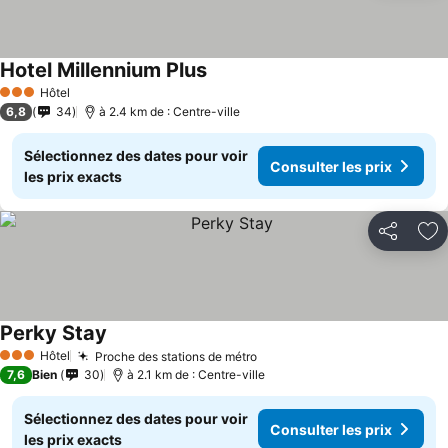
Hotel Millennium Plus
Hôtel
3 Étoiles
6,8
34
à 2.4 km de : Centre-ville
Sélectionnez des dates pour voir
Consulter les prix
les prix exacts
Partager
Aj
Perky Stay
Hôtel
Proche des stations de métro
3 Étoiles
7,6
Bien
30
à 2.1 km de : Centre-ville
Sélectionnez des dates pour voir
Consulter les prix
les prix exacts