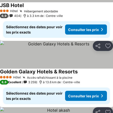
JSB Hotel
Hôtel
Hébergement abordable
3 Étoiles
6,9
404
à 3.3 km de : Centre-ville
Sélectionnez des dates pour voir
Consulter les prix
les prix exacts
Partager
Aj
Golden Galaxy Hotels & Resorts
Hôtel
Accès rafraîchissant à la piscine
4 Étoiles
8,6
Excellent
3 259
à 13.6 km de : Centre-ville
Sélectionnez des dates pour voir
Consulter les prix
les prix exacts