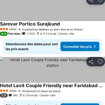
Partager
Aj
Sarovar Portico Surajkund
Hôtel
Installations dédiées au bien-être et au fitness
3 Étoiles
8,0
Très bien
1 703
à 11.3 km de : Centre-ville
Sélectionnez des dates pour voir
Consulter les prix
les prix exacts
Partager
Aj
Hotel Lavit Couple Friendly near Faridabad Metro station
Hôtel
Restaurant et repas sur place
3 Étoiles
7,3
94
à 1.6 km de : Centre-ville