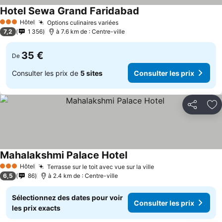
Hotel Sewa Grand Faridabad
Hôtel
Options culinaires variées
3 Étoiles
7,2
1 356
à 7.6 km de : Centre-ville
35 €
De
Consulter les prix de
5 sites
Consulter les prix
Partager
Aj
Mahalakshmi Palace Hotel
Hôtel
Terrasse sur le toit avec vue sur la ville
3 Étoiles
6,5
86
à 2.4 km de : Centre-ville
Sélectionnez des dates pour voir
Consulter les prix
les prix exacts