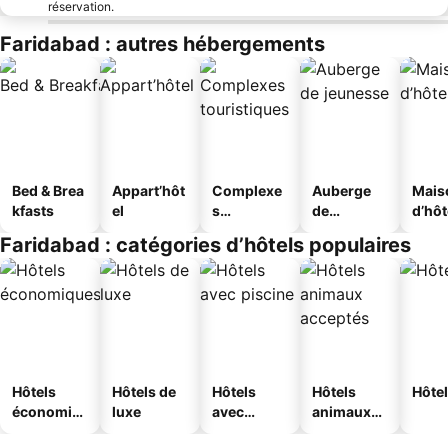
réservation.
Faridabad : autres hébergements
Bed & Brea
Appart’hôt
Complexe
Auberge
Mais
kfasts
el
s
de
d’hô
touristique
jeunesse
Faridabad : catégories d’hôtels populaires
s
Hôtels
Hôtels de
Hôtels
Hôtels
Hôtel
économiq
luxe
avec
animaux
ues
piscine
acceptés