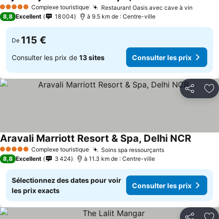
Complexe touristique
Restaurant Oasis avec cave à vin
5 Étoiles
8,8
Excellent
18 004
à 9.5 km de : Centre-ville
115 €
De
Consulter les prix de
13 sites
Consulter les prix
Partager
Aj
Aravali Marriott Resort & Spa, Delhi NCR
Complexe touristique
Soins spa ressourçants
5 Étoiles
8,8
Excellent
3 424
à 11.3 km de : Centre-ville
Sélectionnez des dates pour voir
Consulter les prix
les prix exacts