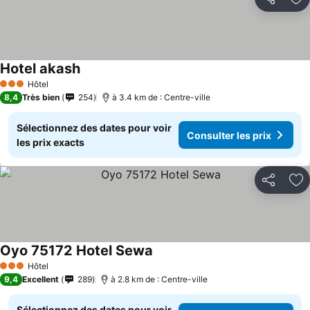
Partager
Aj
Hotel akash
Hôtel
3 Étoiles
8,4
Très bien
254
à 3.4 km de : Centre-ville
Sélectionnez des dates pour voir
Consulter les prix
les prix exacts
Partager
Aj
Oyo 75172 Hotel Sewa
Hôtel
3 Étoiles
9,4
Excellent
289
à 2.8 km de : Centre-ville
Sélectionnez des dates pour voir