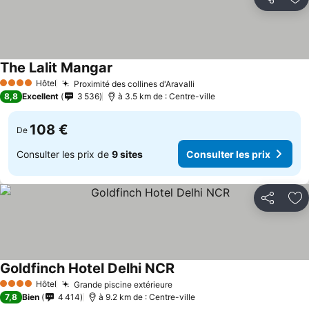
Partager
Aj
The Lalit Mangar
Hôtel
Proximité des collines d'Aravalli
4 Étoiles
8,8
Excellent
3 536
à 3.5 km de : Centre-ville
108 €
De
Consulter les prix de
9 sites
Consulter les prix
Partager
Aj
Goldfinch Hotel Delhi NCR
Hôtel
Grande piscine extérieure
4 Étoiles
7,8
Bien
4 414
à 9.2 km de : Centre-ville