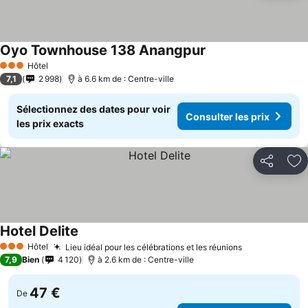
Oyo Townhouse 138 Anangpur
Hôtel
3 Étoiles
7,1
2 998
à 6.6 km de : Centre-ville
Sélectionnez des dates pour voir
Consulter les prix
les prix exacts
Partager
Aj
Hotel Delite
Hôtel
Lieu idéal pour les célébrations et les réunions
3 Étoiles
7,9
Bien
4 120
à 2.6 km de : Centre-ville
47 €
De