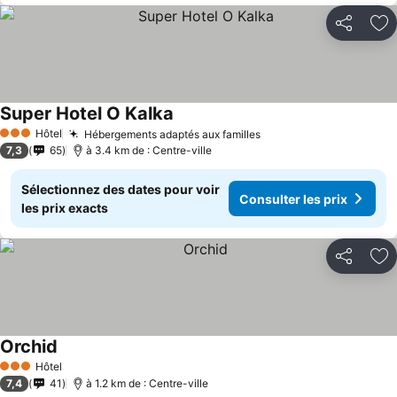
Partager
Aj
Super Hotel O Kalka
Hôtel
Hébergements adaptés aux familles
3 Étoiles
7,3
65
à 3.4 km de : Centre-ville
Sélectionnez des dates pour voir
Consulter les prix
les prix exacts
Partager
Aj
Orchid
Hôtel
3 Étoiles
7,4
41
à 1.2 km de : Centre-ville