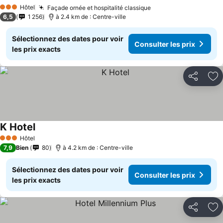
Hôtel
Façade ornée et hospitalité classique
3 Étoiles
6,5
1 256
à 2.4 km de : Centre-ville
Sélectionnez des dates pour voir
Consulter les prix
les prix exacts
Partager
Aj
K Hotel
Hôtel
3 Étoiles
7,9
Bien
80
à 4.2 km de : Centre-ville
Sélectionnez des dates pour voir
Consulter les prix
les prix exacts
Partager
Aj