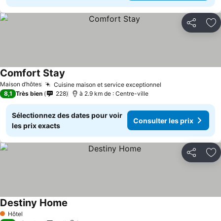
Partager
Aj
Comfort Stay
Maison d’hôtes
Cuisine maison et service exceptionnel
8,1
Très bien
228
à 2.9 km de : Centre-ville
Sélectionnez des dates pour voir
Consulter les prix
les prix exacts
Partager
Aj
Destiny Home
Hôtel
1 Étoiles