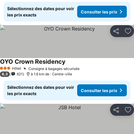
Sélectionnez des dates pour voir
Consulter les prix
les prix exacts
Partager
Aj
OYO Crown Residency
Hôtel
Consigne à bagages sécurisée
3 Étoiles
6,3
621
à 1.6 km de : Centre-ville
Sélectionnez des dates pour voir
Consulter les prix
les prix exacts
Partager
Aj