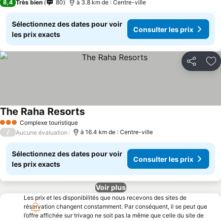
8,4
Très bien
80
à 3.8 km de : Centre-ville
Sélectionnez des dates pour voir
Consulter les prix
les prix exacts
Partager
Aj
The Raha Resorts
Complexe touristique
3 Étoiles
/
à 16.4 km de : Centre-ville
Aucune évaluation
Sélectionnez des dates pour voir
Consulter les prix
les prix exacts
Voir plus
Les prix et les disponibilités que nous recevons des sites de
réservation changent constamment. Par conséquent, il se peut que
l’offre affichée sur trivago ne soit pas la même que celle du site de