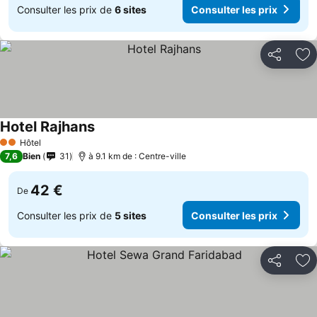
Consulter les prix de
6 sites
Consulter les prix
Partager
Aj
Hotel Rajhans
Hôtel
2 Étoiles
7,6
Bien
31
à 9.1 km de : Centre-ville
42 €
De
Consulter les prix de
5 sites
Consulter les prix
Partager
Aj