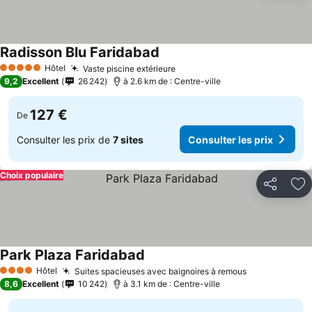
Radisson Blu Faridabad
Hôtel
Vaste piscine extérieure
5 Étoiles
9,2
Excellent
26 242
à 2.6 km de : Centre-ville
127 €
De
Consulter les prix de
7 sites
Consulter les prix
Choix populaire
Partager
Aj
Park Plaza Faridabad
Hôtel
Suites spacieuses avec baignoires à remous
4 Étoiles
8,6
Excellent
10 242
à 3.1 km de : Centre-ville