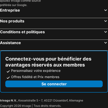
ajoutez trivago comme source
Hotel O Rajlaxmi
Oyo 67272 Gold Stayz
préférée sur Google.
Entreprise
Oyo Flagship 81276 Moon Light Guest
Hotel O Imperial Heights Greenfield
The Siddha Wellness Village
Nos produits
Conditions et politiques
Assistance
Connectez-vous pour bénéficier des
avantages réservés aux membres
Personnalisez votre expérience
Offres fidélité et Prix membres
Se connecter
trivago N.V.
, Kesselstraße 5 – 7, 40221 Düsseldorf, Allemagne
Copyright 2026 trivago | Tous droits réservés.