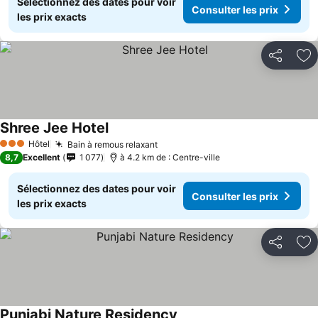
Sélectionnez des dates pour voir
Consulter les prix
les prix exacts
Partager
Aj
Shree Jee Hotel
Hôtel
Bain à remous relaxant
3 Étoiles
8,7
Excellent
1 077
à 4.2 km de : Centre-ville
Sélectionnez des dates pour voir
Consulter les prix
les prix exacts
Partager
Aj
Punjabi Nature Residency