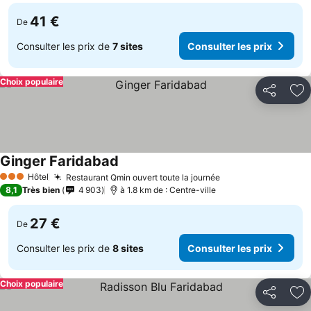
41 €
De
Consulter les prix de
7 sites
Consulter les prix
Choix populaire
Partager
Aj
Ginger Faridabad
Hôtel
Restaurant Qmin ouvert toute la journée
3 Étoiles
8,1
Très bien
4 903
à 1.8 km de : Centre-ville
27 €
De
Consulter les prix de
8 sites
Consulter les prix
Choix populaire
Partager
Aj