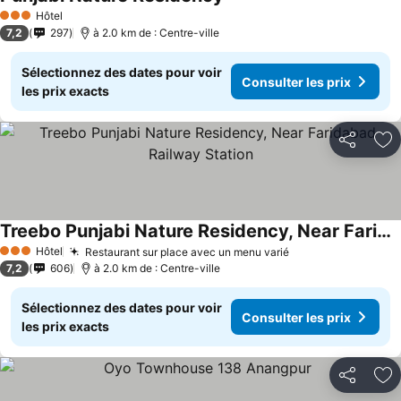
Hôtel
3 Étoiles
7,2
297
à 2.0 km de : Centre-ville
Sélectionnez des dates pour voir
Consulter les prix
les prix exacts
Partager
Aj
Treebo Punjabi Nature Residency, Near Faridabad Railway Station
Hôtel
Restaurant sur place avec un menu varié
3 Étoiles
7,2
606
à 2.0 km de : Centre-ville
Sélectionnez des dates pour voir
Consulter les prix
les prix exacts
Partager
Aj