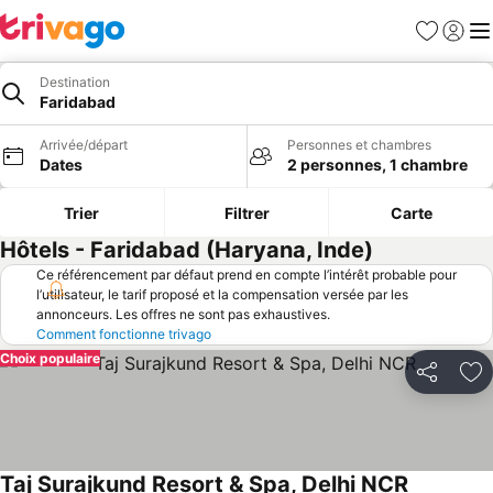
Favoris
Se con
Me
Destination
Faridabad
Arrivée/départ
Personnes et chambres
Dates
2 personnes, 1 chambre
Trier
Filtrer
Carte
Hôtels - Faridabad (Haryana, Inde)
Ce référencement par défaut prend en compte l’intérêt probable pour
l’utilisateur, le tarif proposé et la compensation versée par les
annonceurs. Les offres ne sont pas exhaustives.
Comment fonctionne trivago
Choix populaire
Partager
Aj
Taj Surajkund Resort & Spa, Delhi NCR