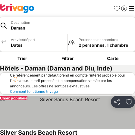
Favoris
Se con
Me
Destination
Daman
Arrivée/départ
Personnes et chambres
Dates
2 personnes, 1 chambre
Trier
Filtrer
Carte
Hôtels - Daman (Daman and Diu, Inde)
Ce référencement par défaut prend en compte l’intérêt probable pour
l’utilisateur, le tarif proposé et la compensation versée par les
annonceurs. Les offres ne sont pas exhaustives.
Comment fonctionne trivago
Choix populaire
Partager
Aj
Silver Sands Beach Resort