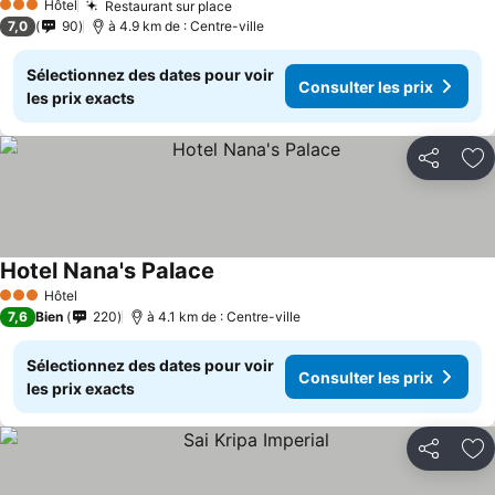
Hôtel
Restaurant sur place
3 Étoiles
7,0
90
à 4.9 km de : Centre-ville
Sélectionnez des dates pour voir
Consulter les prix
les prix exacts
Partager
Aj
Hotel Nana's Palace
Hôtel
3 Étoiles
7,6
Bien
220
à 4.1 km de : Centre-ville
Sélectionnez des dates pour voir
Consulter les prix
les prix exacts
Partager
Aj