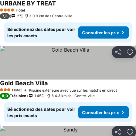
URBANE BY TREAT
Hôtel
4 Étoiles
7,3
27
à 0.9 km de : Centre-ville
Sélectionnez des dates pour voir
Consulter les prix
les prix exacts
Partager
Aj
Gold Beach Villa
Hôtel
Piscine extérieure avec vue sur les matchs en direct
3 Étoiles
8,0
Très bien
1 452
à 4.3 km de : Centre-ville
Sélectionnez des dates pour voir
Consulter les prix
les prix exacts
Partager
Aj