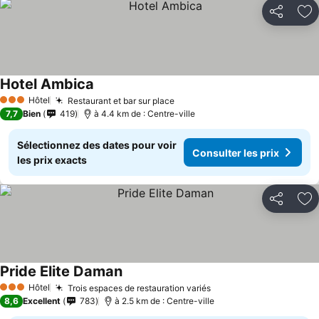
Partager
Aj
Hotel Ambica
Hôtel
Restaurant et bar sur place
3 Étoiles
7,7
Bien
419
à 4.4 km de : Centre-ville
Sélectionnez des dates pour voir
Consulter les prix
les prix exacts
Partager
Aj
Pride Elite Daman
Hôtel
Trois espaces de restauration variés
3 Étoiles
8,6
Excellent
783
à 2.5 km de : Centre-ville