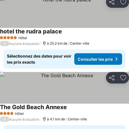
Partager
Aj
hotel the rudra palace
Hôtel
5 Étoiles
/
à 25.2 km de : Centre-ville
Aucune évaluation
Sélectionnez des dates pour voir
Consulter les prix
les prix exacts
Partager
Aj
The Gold Beach Annexe
Hôtel
4 Étoiles
/
à 4.1 km de : Centre-ville
Aucune évaluation