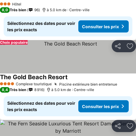
Hôtel
3 Étoiles
8,0
Très bien
96
à 5.0 km de : Centre-ville
Sélectionnez des dates pour voir
Consulter les prix
les prix exacts
Choix populaire
Partager
Aj
The Gold Beach Resort
Complexe touristique
Piscine extérieure bien entretenue
4 Étoiles
8,4
Très bien
8 916
à 5.0 km de : Centre-ville
Sélectionnez des dates pour voir
Consulter les prix
les prix exacts
Partager
Aj