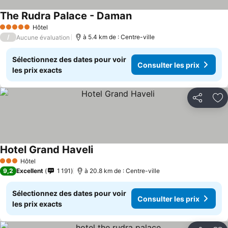
The Rudra Palace - Daman
Hôtel
5 Étoiles
/
à 5.4 km de : Centre-ville
Aucune évaluation
Sélectionnez des dates pour voir
Consulter les prix
les prix exacts
Partager
Aj
Hotel Grand Haveli
Hôtel
3 Étoiles
9,2
Excellent
1 191
à 20.8 km de : Centre-ville
Sélectionnez des dates pour voir
Consulter les prix
les prix exacts