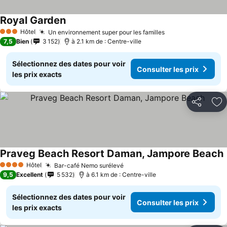
Royal Garden
Hôtel
Un environnement super pour les familles
3 Étoiles
7,5
Bien
3 152
à 2.1 km de : Centre-ville
Sélectionnez des dates pour voir
Consulter les prix
les prix exacts
Partager
Aj
Praveg Beach Resort Daman, Jampore Beach
Hôtel
Bar-café Nemo surélevé
4 Étoiles
9,5
Excellent
5 532
à 6.1 km de : Centre-ville
Sélectionnez des dates pour voir
Consulter les prix
les prix exacts