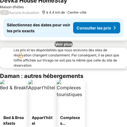
Devka House HomeStay
Maison d’hôtes
/
à 4.4 km de : Centre-ville
Aucune évaluation
Sélectionnez des dates pour voir
Consulter les prix
les prix exacts
Voir plus
Les prix et les disponibilités que nous recevons des sites de
réservation changent constamment. Par conséquent, il se peut que
l’offre affichée sur trivago ne soit pas la même que celle du site de
réservation.
Daman : autres hébergements
Bed & Brea
Appart’hôt
Complexe
kfasts
el
s