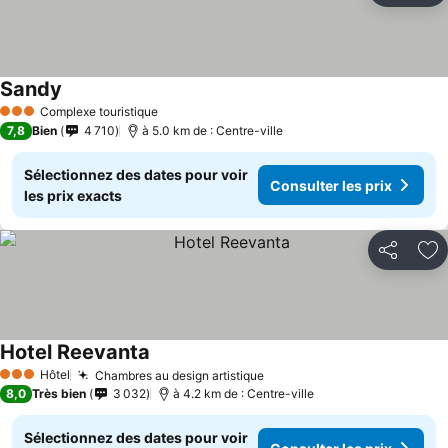
Sandy
Complexe touristique
3 Étoiles
7,8
Bien
4 710
à 5.0 km de : Centre-ville
Sélectionnez des dates pour voir
Consulter les prix
les prix exacts
Partager
Aj
Hotel Reevanta
Hôtel
Chambres au design artistique
3 Étoiles
8,0
Très bien
3 032
à 4.2 km de : Centre-ville
Sélectionnez des dates pour voir