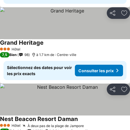
Partager
Aj
Grand Heritage
Hôtel
3 Étoiles
7,5
Bien
98
à 1.7 km de : Centre-ville
Sélectionnez des dates pour voir
Consulter les prix
les prix exacts
Partager
Aj
Nest Beacon Resort Daman
Hôtel
À deux pas de la plage de Jampore
3 Étoiles