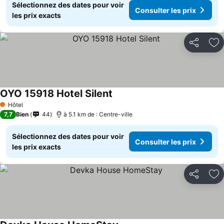
Sélectionnez des dates pour voir
Consulter les prix
les prix exacts
Partager
Aj
OYO 15918 Hotel Silent
Hôtel
1 Étoiles
7,7
Bien
44
à 5.1 km de : Centre-ville
Sélectionnez des dates pour voir
Consulter les prix
les prix exacts
Partager
Aj