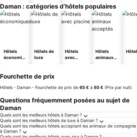
touristique
Daman : catégories d’hôtels populaires
s
Hôtels
Hôtels de
Hôtels
Hôtels
Hôtel
économiq
luxe
avec
animaux
ues
piscine
acceptés
Fourchette de prix
Hôtels - Daman -
Fourchette de prix
de
‎65 €
à
‎65 €
(Prix par nuit)
Questions fréquemment posées au sujet de
Daman
Quels sont les meilleurs hôtels à Daman ?
Quels sont les meilleurs hôtels de luxe à Daman ?
Quels sont les meilleurs hôtels acceptant les animaux de compagnie
à Daman ?
Quels sont les meilleurs hôtels avec spa à Daman ?