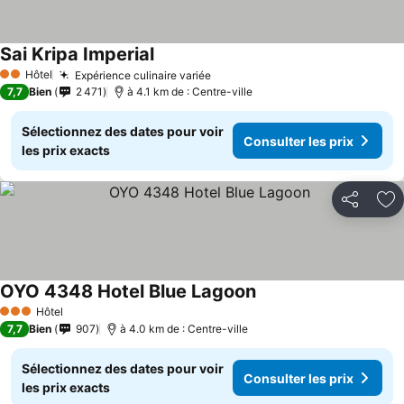
Sai Kripa Imperial
Hôtel
Expérience culinaire variée
2 Étoiles
7,7
Bien
2 471
à 4.1 km de : Centre-ville
Sélectionnez des dates pour voir
Consulter les prix
les prix exacts
Partager
Aj
OYO 4348 Hotel Blue Lagoon
Hôtel
3 Étoiles
7,7
Bien
907
à 4.0 km de : Centre-ville
Sélectionnez des dates pour voir
Consulter les prix
les prix exacts