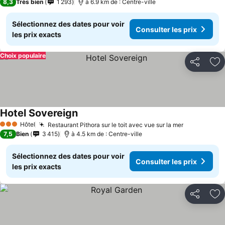
8,3
Très bien
1 293
à 6.9 km de : Centre-ville
Sélectionnez des dates pour voir
Consulter les prix
les prix exacts
Choix populaire
Partager
Aj
Hotel Sovereign
Hôtel
Restaurant Pithora sur le toit avec vue sur la mer
3 Étoiles
7,5
Bien
3 415
à 4.5 km de : Centre-ville
Sélectionnez des dates pour voir
Consulter les prix
les prix exacts
Partager
Aj