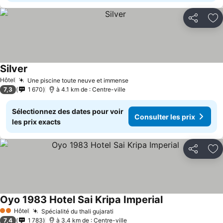
Partager
Aj
Silver
Hôtel
Une piscine toute neuve et immense
7,3
1 670
à 4.1 km de : Centre-ville
Sélectionnez des dates pour voir
Consulter les prix
les prix exacts
Partager
Aj
Oyo 1983 Hotel Sai Kripa Imperial
Hôtel
Spécialité du thali gujarati
2 Étoiles
7,4
1 783
à 3.4 km de : Centre-ville