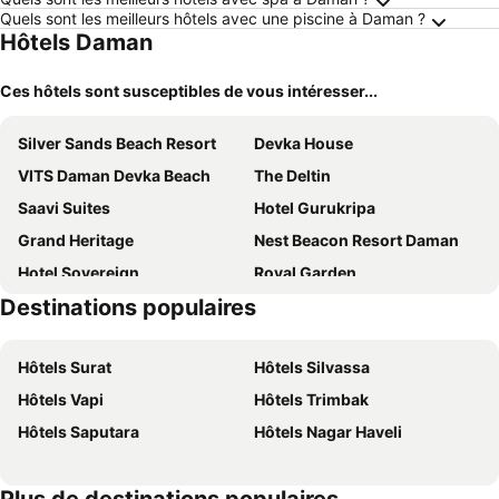
Quels sont les meilleurs hôtels avec une piscine à Daman ?
Hôtels Daman
Ces hôtels sont susceptibles de vous intéresser...
Silver Sands Beach Resort
Devka House
VITS Daman Devka Beach
The Deltin
Saavi Suites
Hotel Gurukripa
Grand Heritage
Nest Beacon Resort Daman
Hotel Sovereign
Royal Garden
Destinations populaires
Praveg Beach Resort Daman, Jampore Beach
Hotel Ambica
Pride Elite Daman
Miramar
Hôtels Surat
Hôtels Silvassa
URBANE BY TREAT
Gold Beach Villa
Hôtels Vapi
Hôtels Trimbak
Hotel Reevanta
Hotel Sagar Presidency a unit of Buesoco Hospitality Pvt Ltd
Hôtels Saputara
Hôtels Nagar Haveli
Hotel Krisha
Hotel Nana's Palace
Sai Kripa Imperial
OYO 4348 Hotel Blue Lagoon
Silver
Oyo 1983 Hotel Sai Kripa Imperial