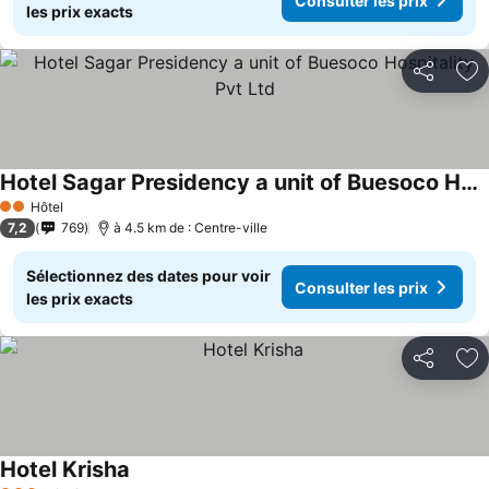
Consulter les prix
les prix exacts
Partager
Aj
Hotel Sagar Presidency a unit of Buesoco Hospitality Pvt Ltd
Hôtel
2 Étoiles
7,2
769
à 4.5 km de : Centre-ville
Sélectionnez des dates pour voir
Consulter les prix
les prix exacts
Partager
Aj
Hotel Krisha