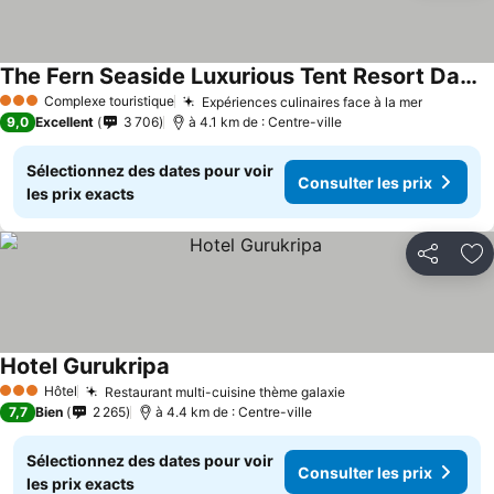
The Fern Seaside Luxurious Tent Resort Daman, Series by Marriott
Complexe touristique
Expériences culinaires face à la mer
3 Étoiles
9,0
Excellent
3 706
à 4.1 km de : Centre-ville
Sélectionnez des dates pour voir
Consulter les prix
les prix exacts
Partager
Aj
Hotel Gurukripa
Hôtel
Restaurant multi-cuisine thème galaxie
3 Étoiles
7,7
Bien
2 265
à 4.4 km de : Centre-ville
Sélectionnez des dates pour voir
Consulter les prix
les prix exacts