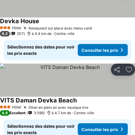
Devka House
Hôtel
Restaurant sur place avec menu varié
3 Étoiles
6,2
207
à 4.4 km de : Centre-ville
Sélectionnez des dates pour voir
Consulter les prix
les prix exacts
Partager
Aj
VITS Daman Devka Beach
Hôtel
Dîner en plein air avec musique live
3 Étoiles
8,6
Excellent
3 096
à 4.7 km de : Centre-ville
Sélectionnez des dates pour voir
Consulter les prix
les prix exacts