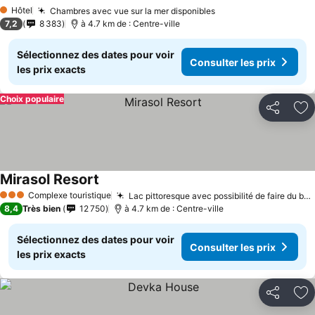
Hôtel
Chambres avec vue sur la mer disponibles
1 Étoiles
7,2
8 383
à 4.7 km de : Centre-ville
Sélectionnez des dates pour voir
Consulter les prix
les prix exacts
Choix populaire
Partager
Aj
Mirasol Resort
Complexe touristique
Lac pittoresque avec possibilité de faire du bateau et de se promener en train
3 Étoiles
8,4
Très bien
12 750
à 4.7 km de : Centre-ville
Sélectionnez des dates pour voir
Consulter les prix
les prix exacts
Partager
Aj