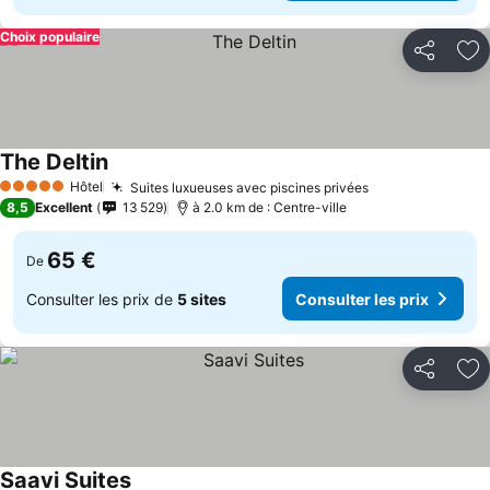
Choix populaire
Partager
Aj
The Deltin
Hôtel
Suites luxueuses avec piscines privées
5 Étoiles
8,5
Excellent
13 529
à 2.0 km de : Centre-ville
65 €
De
Consulter les prix de
5 sites
Consulter les prix
Partager
Aj
Saavi Suites