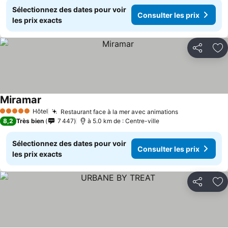
Sélectionnez des dates pour voir
Consulter les prix
les prix exacts
Partager
Aj
Miramar
Hôtel
Restaurant face à la mer avec animations
5 Étoiles
8,2
Très bien
7 447
à 5.0 km de : Centre-ville
Sélectionnez des dates pour voir
Consulter les prix
les prix exacts
Partager
Aj