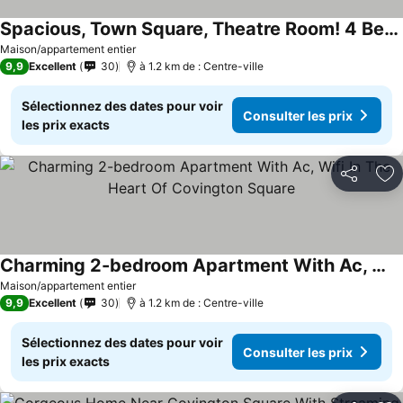
Spacious, Town Square, Theatre Room! 4 Bed / 2 Bath Private Home On Town Square
Consulter les prix
Maison/appartement entier
9,9
Excellent
30
à 1.2 km de : Centre-ville
Sélectionnez des dates pour voir
Consulter les prix
les prix exacts
Partager
Aj
Charming 2-bedroom Apartment With Ac, Wifi In The Heart Of Covington Square
Consulter les prix
Maison/appartement entier
9,9
Excellent
30
à 1.2 km de : Centre-ville
Sélectionnez des dates pour voir
Consulter les prix
les prix exacts