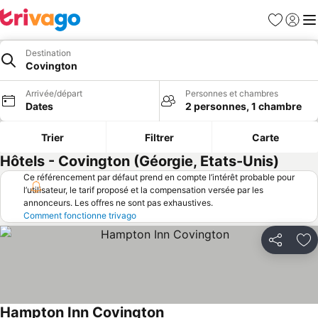
Favoris
Se con
Me
Destination
Covington
Arrivée/départ
Personnes et chambres
Dates
2 personnes, 1 chambre
Trier
Filtrer
Carte
Hôtels - Covington (Géorgie, Etats-Unis)
Ce référencement par défaut prend en compte l’intérêt probable pour
l’utilisateur, le tarif proposé et la compensation versée par les
annonceurs. Les offres ne sont pas exhaustives.
Comment fonctionne trivago
Partager
Aj
Hampton Inn Covington