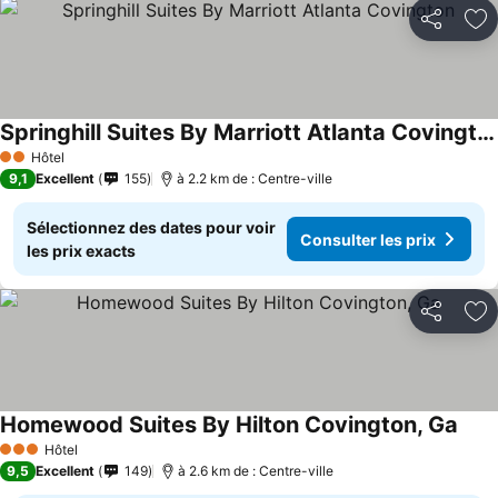
Partager
Aj
Springhill Suites By Marriott Atlanta Covington
Consulter les prix
Hôtel
2 Étoiles
9,1
Excellent
155
à 2.2 km de : Centre-ville
Sélectionnez des dates pour voir
Consulter les prix
les prix exacts
Partager
Aj
Homewood Suites By Hilton Covington, Ga
Consu
Hôtel
3 Étoiles
9,5
Excellent
149
à 2.6 km de : Centre-ville