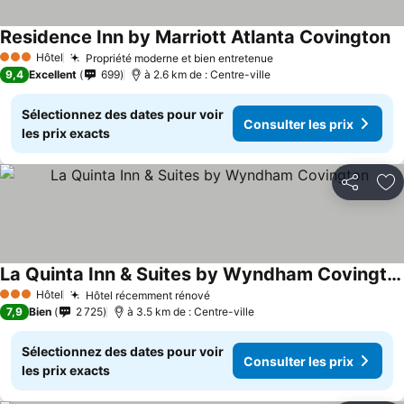
Residence Inn by Marriott Atlanta Covington
Co
Hôtel
Propriété moderne et bien entretenue
Consulter les prix
3 Étoiles
9,4
Excellent
699
à 2.6 km de : Centre-ville
Sélectionnez des dates pour voir
Consulter les prix
les prix exacts
Partager
Aj
La Quinta Inn & Suites by Wyndham Covington
Consulter les prix
Hôtel
Hôtel récemment rénové
Consulter les prix
3 Étoiles
7,9
Bien
2 725
à 3.5 km de : Centre-ville
Sélectionnez des dates pour voir
Consulter les prix
les prix exacts