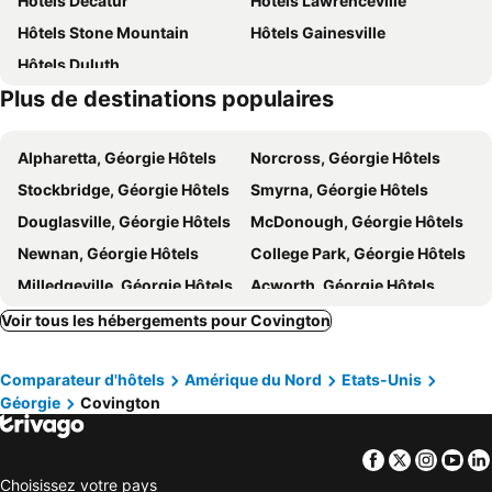
Hôtels Decatur
Hôtels Lawrenceville
Microtel Inn & Suites by Wyndham Conyers Atlanta Area
Springhill Suites by Marriott Conyers
Hôtels Stone Mountain
Hôtels Gainesville
Holiday Inn Express & Suites Atlanta-Conyers
America's Best Value Inn Conyers
Hôtels Duluth
Motel 6 Conyers, GA
Comfort Inn Conyers
Plus de destinations populaires
Alpharetta, Géorgie Hôtels
Norcross, Géorgie Hôtels
Stockbridge, Géorgie Hôtels
Smyrna, Géorgie Hôtels
Douglasville, Géorgie Hôtels
McDonough, Géorgie Hôtels
Newnan, Géorgie Hôtels
College Park, Géorgie Hôtels
Milledgeville, Géorgie Hôtels
Acworth, Géorgie Hôtels
Buford, Géorgie Hôtels
Conyers, Géorgie Hôtels
Voir tous les hébergements pour Covington
Lithonia, Géorgie Hôtels
Eatonton, Géorgie Hôtels
Comparateur d'hôtels
Amérique du Nord
Etats-Unis
Woodstock, Géorgie Hôtels
Jonesboro, Géorgie Hôtels
Géorgie
Covington
Sandy Springs, Géorgie Hôtels
East Point, Géorgie Hôtels
Snellville, Géorgie Hôtels
Greensboro, Géorgie Hôtels
Facebook
Twitter
Insta
Yo
Warner Robins, Géorgie Hôtels
Perry, Géorgie Hôtels
Choisissez votre pays