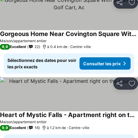
Partager
Aj
Gorgeous Home Near Covington Square With Streaming, Golf Cart, Ac
Consulter les prix
Maison/appartement entier
9,9
Excellent
22
à 0.4 km de : Centre-ville
Sélectionnez des dates pour voir
Consulter les prix
les prix exacts
Partager
Aj
Heart of Mystic Falls - Apartment right on the square
Consulter les prix
Maison/appartement entier
9,9
Excellent
16
à 1.2 km de : Centre-ville