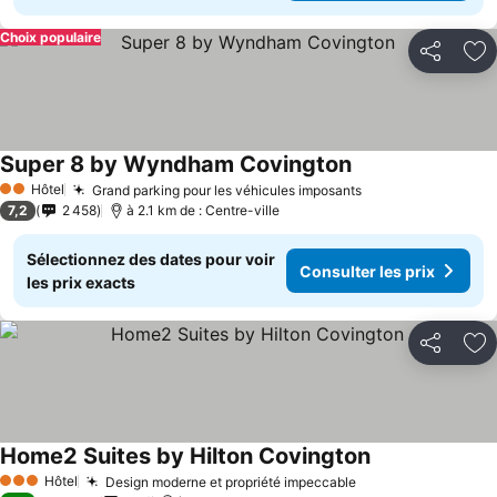
Choix populaire
Partager
Aj
Super 8 by Wyndham Covington
Consulter les pri
Hôtel
Grand parking pour les véhicules imposants
Consulter les pr
2 Étoiles
7,2
2 458
à 2.1 km de : Centre-ville
Sélectionnez des dates pour voir
Consulter les prix
les prix exacts
Partager
Aj
Home2 Suites by Hilton Covington
Consulter les p
Hôtel
Design moderne et propriété impeccable
Consulter les pri
3 Étoiles