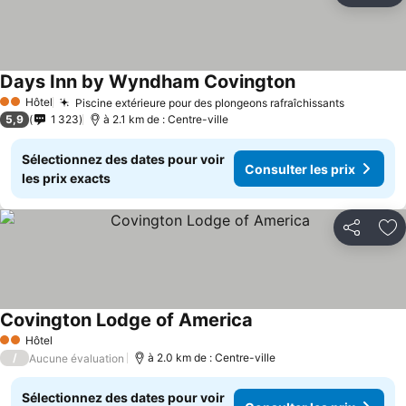
Days Inn by Wyndham Covington
Consulter les pr
Hôtel
Piscine extérieure pour des plongeons rafraîchissants
Consulter
2 Étoiles
5,9
1 323
à 2.1 km de : Centre-ville
Sélectionnez des dates pour voir
Consulter les prix
les prix exacts
Partager
Aj
Covington Lodge of America
Consulter les prix
Hôtel
2 Étoiles
/
à 2.0 km de : Centre-ville
Aucune évaluation
Sélectionnez des dates pour voir