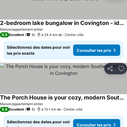
2-bedroom lake bungalow in Covington - ideal for Atlanta World Cup 2026 visitors
Consulter les prix
Maison/appartement entier
9,8
Excellent
6
à 24.4 km de : Centre-ville
Sélectionnez des dates pour voir
Consulter les prix
les prix exacts
Partager
Aj
The Porch House is your cozy, modern Southern retreat in Covington
Consulter les prix
Maison/appartement entier
9,8
Excellent
6
à 10.1 km de : Centre-ville
Sélectionnez des dates pour voir
Consulter les prix