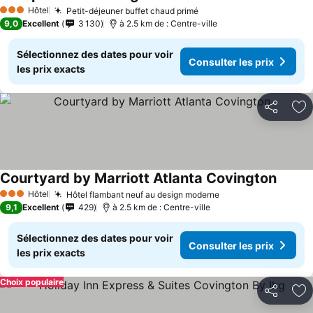
Consulter les prix
Hôtel
Petit-déjeuner buffet chaud primé
Consulter les prix
3 Étoiles
9,0
Excellent
3 130
à 2.5 km de : Centre-ville
Sélectionnez des dates pour voir
Consulter les prix
les prix exacts
Partager
Aj
Courtyard by Marriott Atlanta Covington
Consult
Hôtel
Hôtel flambant neuf au design moderne
Consulter les prix
3 Étoiles
9,1
Excellent
429
à 2.5 km de : Centre-ville
Sélectionnez des dates pour voir
Consulter les prix
les prix exacts
Choix populaire
Partager
Aj