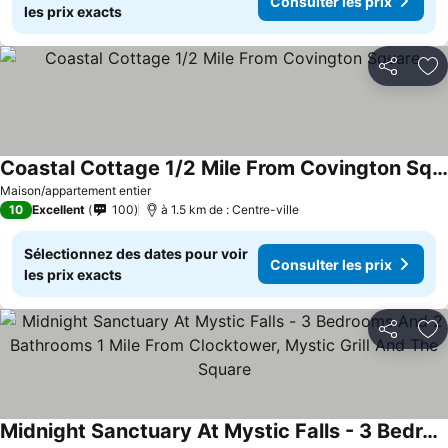
Consulter les prix
les prix exacts
Partager
Aj
Coastal Cottage 1/2 Mile From Covington Square
Consulter les prix
Maison/appartement entier
10
Excellent
100
à 1.5 km de : Centre-ville
Sélectionnez des dates pour voir
Consulter les prix
les prix exacts
Partager
Aj
Midnight Sanctuary At Mystic Falls - 3 Bedrooms And 2 Bathrooms 1 Mile From Clocktower, Mystic Grill And The Square