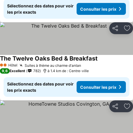
Sélectionnez des dates pour voir
Consulter les prix
les prix exacts
Partager
Aj
The Twelve Oaks Bed & Breakfast
Consulter les pr
Hôtel
Suites à thème au charme d'antan
Consulter les prix
2 Étoiles
9,6
Excellent
782
à 1.4 km de : Centre-ville
Sélectionnez des dates pour voir
Consulter les prix
les prix exacts
Partager
Aj