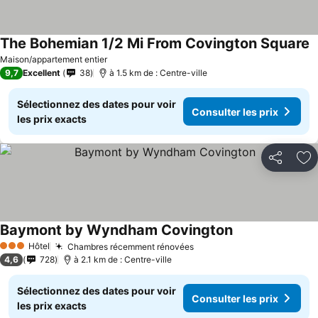
The Bohemian 1/2 Mi From Covington Square
C
Maison/appartement entier
9,7
Excellent
38
à 1.5 km de : Centre-ville
Sélectionnez des dates pour voir
Consulter les prix
les prix exacts
Partager
Aj
Baymont by Wyndham Covington
Consulter les pr
Hôtel
Chambres récemment rénovées
Consulter les prix
3 Étoiles
4,6
728
à 2.1 km de : Centre-ville
Sélectionnez des dates pour voir
Consulter les prix
les prix exacts