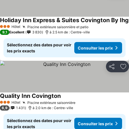
Holiday Inn Express & Suites Covington By Ihg
Hôtel
Piscine extérieure saisonnière et patio
Consulter les prix
3 Étoiles
9,1
Excellent
3 830
à 2.5 km de : Centre-ville
Sélectionnez des dates pour voir
Consulter les prix
les prix exacts
Partager
Aj
Quality Inn Covington
Consulter les prix
Hôtel
Piscine extérieure saisonnière
Consulter les prix
3 Étoiles
6,9
1 431
à 2.0 km de : Centre-ville
Sélectionnez des dates pour voir
Consulter les prix
les prix exacts