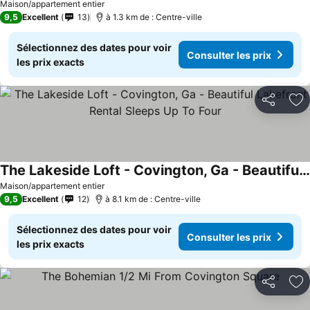
Consulter les prix
Maison/appartement entier
9,5
Excellent
13
à 1.3 km de : Centre-ville
Sélectionnez des dates pour voir
Consulter les prix
les prix exacts
Partager
Aj
The Lakeside Loft - Covington, Ga - Beautiful Lakefront Rental Sleeps Up To Four
Consulter les prix
Maison/appartement entier
9,5
Excellent
12
à 8.1 km de : Centre-ville
Sélectionnez des dates pour voir
Consulter les prix
les prix exacts
Partager
Aj