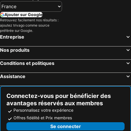
Tifton, Géorgie Hôtels
Dublin, Géorgie Hôtels
Cordele, Géorgie Hôtels
Vidalia, Géorgie Hôtels
Ajouter sur Google
Retrouvez facilement nos résultats :
Byron, Géorgie Hôtels
Douglas, Géorgie Hôtels
ajoutez trivago comme source
Metter, Géorgie Hôtels
Myrtle Beach, Caroline du Sud Hôtels
préférée sur Google.
Entreprise
Panama City Beach, Floride Hôtels
Orlando, Floride Hôtels
Gulf Shores, Alabama Hôtels
New York, New York Hôtels
Nos produits
Destin, Floride Hôtels
Miami, Floride Hôtels
Conditions et politiques
Honolulu, Hawaii Hôtels
Gatlinburg, Tennessee Hôtels
Assistance
Connectez-vous pour bénéficier des
avantages réservés aux membres
Personnalisez votre expérience
Offres fidélité et Prix membres
Se connecter