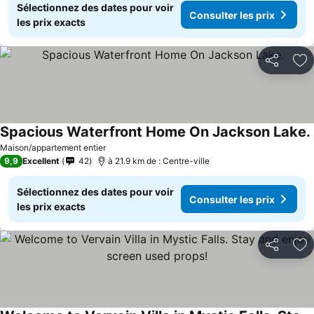
Sélectionnez des dates pour voir
Consulter les prix
les prix exacts
Partager
Aj
Spacious Waterfront Home On Jackson Lake.
Maison/appartement entier
9,9
Excellent
42
à 21.9 km de : Centre-ville
Sélectionnez des dates pour voir
Consulter les prix
les prix exacts
Partager
Aj