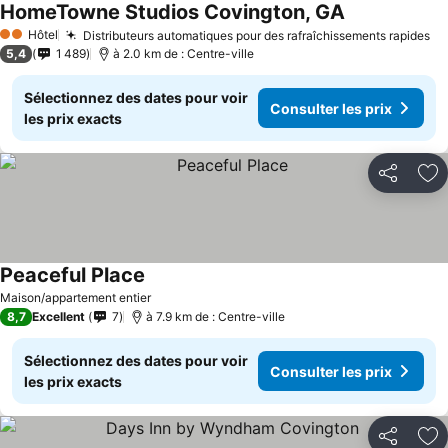
HomeTowne Studios Covington, GA
Consulter les 
Hôtel
Distributeurs automatiques pour des rafraîchissements rapides
Co
2 Étoiles
5,4
1 489
à 2.0 km de : Centre-ville
Sélectionnez des dates pour voir
Consulter les prix
les prix exacts
Partager
Aj
Peaceful Place
Consulter les prix
Maison/appartement entier
8,7
Excellent
7
à 7.9 km de : Centre-ville
Sélectionnez des dates pour voir
Consulter les prix
les prix exacts
Partager
Aj