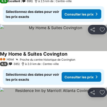
9,5
Excellent
696
à 2.5 km de : Centre-ville
Sélectionnez des dates pour voir
Consulter les prix
les prix exacts
Partager
Aj
My Home & Suites Covington
Consulter les prix
Hôtel
Proche du centre historique de Covington
Consulter les prix
2 Étoiles
6,5
385
à 2.0 km de : Centre-ville
Sélectionnez des dates pour voir
Consulter les prix
les prix exacts
Partager
Aj