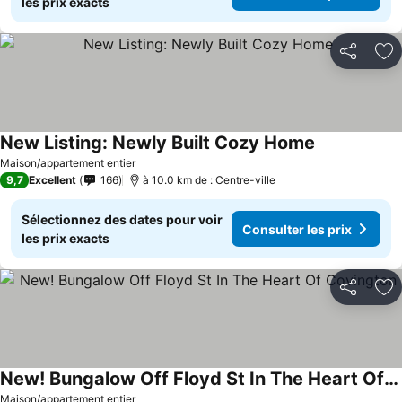
les prix exacts
Partager
Aj
New Listing: Newly Built Cozy Home
Consulter les
Maison/appartement entier
9,7
Excellent
166
à 10.0 km de : Centre-ville
Sélectionnez des dates pour voir
Consulter les prix
les prix exacts
Partager
Aj
New! Bungalow Off Floyd St In The Heart Of Covington
Consulter les prix
Maison/appartement entier