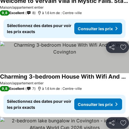
Welcome to Vervain Villa in Mystic Falls. Stay and enjoy screen used props!
Consulter les prix
Maison/appartement entier
9,8
Excellent
8
à 1.6 km de : Centre-ville
Sélectionnez des dates pour voir
Consulter les prix
les prix exacts
Partager
Aj
Charming 3-bedroom House With Wifi And Ac In Covington
Consulter les prix
Maison/appartement entier
9,8
Excellent
7
à 1.6 km de : Centre-ville
Sélectionnez des dates pour voir
Consulter les prix
les prix exacts
Partager
Aj