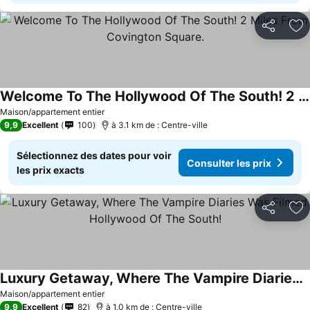
Partager
Aj
Welcome To The Hollywood Of The South! 2 Miles From Covington Square.
Consulter les prix
Maison/appartement entier
9,9
Excellent
100
à 3.1 km de : Centre-ville
Sélectionnez des dates pour voir
Consulter les prix
les prix exacts
Partager
Aj
Luxury Getaway, Where The Vampire Diaries Was Filmed. Hollywood Of The South!
Consulter les prix
Maison/appartement entier
9,9
Excellent
82
à 1.0 km de : Centre-ville