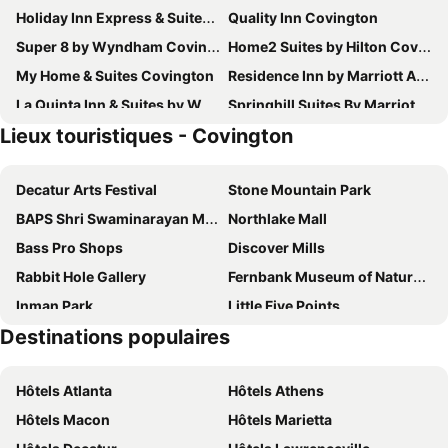
Holiday Inn Express & Suites Covington By Ihg
Quality Inn Covington
Super 8 by Wyndham Covington
Home2 Suites by Hilton Covington
My Home & Suites Covington
Residence Inn by Marriott Atlanta Covington
La Quinta Inn & Suites by Wyndham Covington
Springhill Suites By Marriott Atlanta Covington
Lieux touristiques - Covington
Homewood Suites By Hilton Covington, Ga
The Twelve Oaks Bed & Breakfast
HomeTowne Studios Covington, GA
Days Inn by Wyndham Covington
Decatur Arts Festival
Stone Mountain Park
Covington Lodge of America
Baymont by Wyndham Covington
BAPS Shri Swaminarayan Mandir
Northlake Mall
Hawthorn Extended Stay by Wyndham Conyers
Avid Hotel Atlanta – Conyers I-20 By Ihg
Bass Pro Shops
Discover Mills
WoodSpring Suites Atlanta Conyers
Echo Suites Extended Stay by Wyndham Atlanta-Conyers
Rabbit Hole Gallery
Fernbank Museum of Natural History
Hampton Inn Conyers
Econo Lodge Conyers
Inman Park
Little Five Points
Courtyard Atlanta Conyers
Home2 Suites By Hilton Conyers Atlanta
Destinations populaires
Home2 Suites By Hilton Conyers Atlanta
Country Inn & Suites by Radisson, Conyers, GA
Micro Hotel
InTown Suites Extended Stay Atlanta GA - Conyers
Hôtels Atlanta
Hôtels Athens
La Quinta Inn & Suites by Wyndham Atlanta Conyers
Quality Inn Conyers I-20
Hôtels Macon
Hôtels Marietta
Jameson Inn Conyers
Holiday Inn Express Conyers by IHG