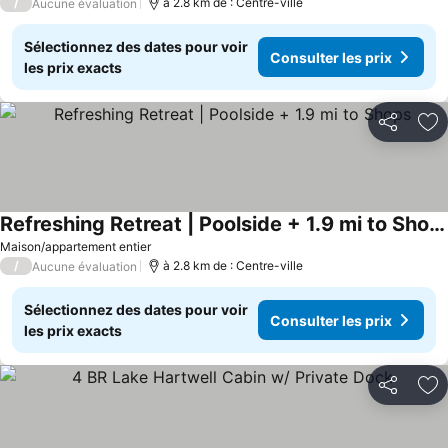
/
à 2.8 km de : Centre-ville
Aucune évaluation
Sélectionnez des dates pour voir
Consulter les prix
les prix exacts
Partager
Aj
Refreshing Retreat | Poolside + 1.9 mi to Shops
Maison/appartement entier
/
à 2.8 km de : Centre-ville
Aucune évaluation
Sélectionnez des dates pour voir
Consulter les prix
les prix exacts
Partager
Aj