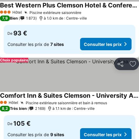
Best Western Plus Clemson Hotel & Conference Center
Hôtel
Piscine extérieure saisonnière
3 Étoiles
7,9
Bien
1 873
à 1.0 km de : Centre-ville
93 €
De
Consulter les prix de
7 sites
Consulter les prix
Choix populaire
Partager
Aj
Comfort Inn & Suites Clemson - University Area
Hôtel
Piscine extérieure saisonnière et bain à remous
2 Étoiles
8,2
Très bien
2 169
à 1.1 km de : Centre-ville
105 €
De
Consulter les prix de
9 sites
Consulter les prix