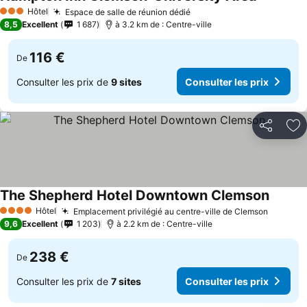
Hôtel
Espace de salle de réunion dédié
3 Étoiles
8,5
Excellent
1 687
à 3.2 km de : Centre-ville
116 €
De
Consulter les prix de
9 sites
Consulter les prix
Partager
Aj
The Shepherd Hotel Downtown Clemson
Hôtel
Emplacement privilégié au centre-ville de Clemson
4 Étoiles
9,6
Excellent
1 203
à 2.2 km de : Centre-ville
238 €
De
Consulter les prix de
7 sites
Consulter les prix