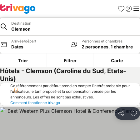
Favoris
Se con
Me
Destination
Clemson
Arrivée/départ
Personnes et chambres
Dates
2 personnes, 1 chambre
Trier
Filtrer
Carte
Hôtels - Clemson (Caroline du Sud, Etats-
Unis)
Ce référencement par défaut prend en compte l’intérêt probable pour
l’utilisateur, le tarif proposé et la compensation versée par les
annonceurs. Les offres ne sont pas exhaustives.
Comment fonctionne trivago
Partager
Aj