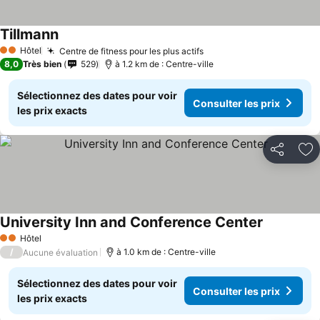
Tillmann
Hôtel
Centre de fitness pour les plus actifs
2 Étoiles
8,0
Très bien
529
à 1.2 km de : Centre-ville
Sélectionnez des dates pour voir
Consulter les prix
les prix exacts
Partager
Aj
University Inn and Conference Center
Hôtel
2 Étoiles
/
à 1.0 km de : Centre-ville
Aucune évaluation
Sélectionnez des dates pour voir
Consulter les prix
les prix exacts