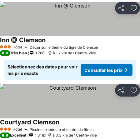
Partager
Aj
Inn @ Clemson
Hôtel
Décor sur le thème du tigre de Clemson
3 Étoiles
8,0
Très bien
1 766
à 1.2 km de : Centre-ville
Sélectionnez des dates pour voir
Consulter les prix
les prix exacts
Partager
Aj
Courtyard Clemson
Hôtel
Piscine extérieure et centre de fitness
3 Étoiles
8,8
Excellent
1 318
à 0.3 km de : Centre-ville