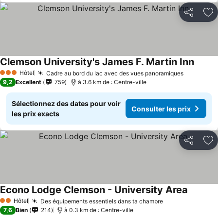
Partager
Aj
Clemson University's James F. Martin Inn
Hôtel
Cadre au bord du lac avec des vues panoramiques
3 Étoiles
9,2
Excellent
759
à 3.6 km de : Centre-ville
Sélectionnez des dates pour voir
Consulter les prix
les prix exacts
Partager
Aj
Econo Lodge Clemson - University Area
Hôtel
Des équipements essentiels dans ta chambre
2 Étoiles
7,6
Bien
214
à 0.3 km de : Centre-ville