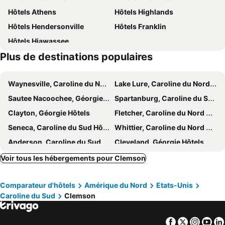
Hôtels Athens
Hôtels Highlands
Hampton Inn Anderson
Baymont by Wyndham Anderson Clemson
Hôtels Hendersonville
Hôtels Franklin
Hilton Garden Inn Anderson
Rodeway Inn Anderson North - Clemson
Hôtels Hiawassee
Days Inn by Wyndham Anderson
Quality Inn Seneca US-123
Plus de destinations populaires
Holiday Inn Anderson By Ihg
InTown Suites Extended Stay Anderson SC - Clemson University
Waynesville, Caroline du Nord Hôtels
Lake Lure, Caroline du Nord Hôtels
Sautee Nacoochee, Géorgie Hôtels
Spartanburg, Caroline du Sud Hôtels
Clayton, Géorgie Hôtels
Fletcher, Caroline du Nord Hôtels
Seneca, Caroline du Sud Hôtels
Whittier, Caroline du Nord Hôtels
Anderson, Caroline du Sud Hôtels
Cleveland, Géorgie Hôtels
Sylva, Caroline du Nord Hôtels
Sapphire, Caroline du Nord Hôtels
Voir tous les hébergements pour Clemson
Travelers Rest, Caroline du Sud Hôtels
Greer, Caroline du Sud Hôtels
Comparateur d'hôtels
Amérique du Nord
Etats-Unis
Arden, Caroline du Nord Hôtels
Greenwood, Caroline du Sud Hôtels
Caroline du Sud
Clemson
Cashiers, Caroline du Nord Hôtels
Lake Junaluska, Caroline du Nord Hôtels
Pisgah Forest, Caroline du Nord Hôtels
Clarkesville, Géorgie Hôtels
Facebook
Twitter
Insta
Yo