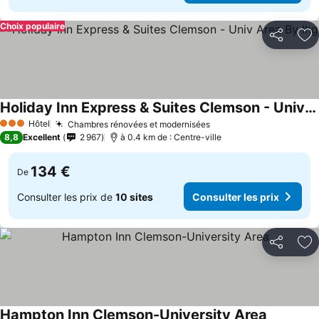
Choix populaire
Partager
Aj
Holiday Inn Express & Suites Clemson - Univ Area By Ihg
Hôtel
Chambres rénovées et modernisées
3 Étoiles
8,8
Excellent
2 967
à 0.4 km de : Centre-ville
134 €
De
Consulter les prix de
10 sites
Consulter les prix
Partager
Aj
Hampton Inn Clemson-University Area