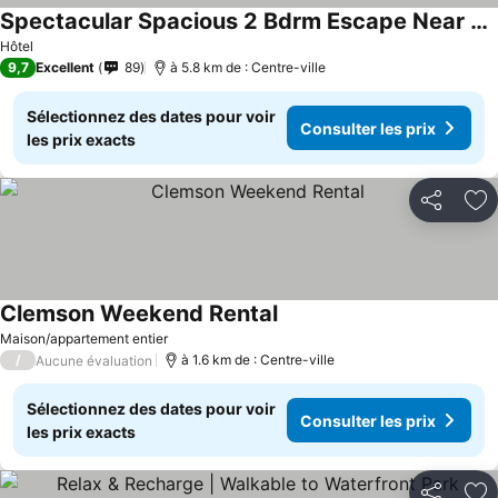
Spectacular Spacious 2 Bdrm Escape Near Clemson
Hôtel
9,7
Excellent
89
à 5.8 km de : Centre-ville
Sélectionnez des dates pour voir
Consulter les prix
les prix exacts
Partager
Aj
Clemson Weekend Rental
Maison/appartement entier
/
à 1.6 km de : Centre-ville
Aucune évaluation
Sélectionnez des dates pour voir
Consulter les prix
les prix exacts