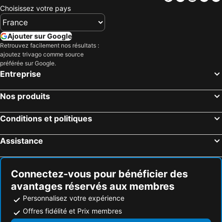
Columbia, Caroline du Sud Hôtels
Augusta, Géorgie Hôtels
Choisissez votre pays
Aiken, Caroline du Sud Hôtels
West Columbia, Caroline du Sud Hôtels
Santee, Caroline du Sud Hôtels
Orangeburg, Caroline du Sud Hôtels
Ajouter sur Google
Retrouvez facilement nos résultats :
Lexington, Caroline du Sud Hôtels
Sumter, Caroline du Sud Hôtels
ajoutez trivago comme source
Myrtle Beach, Caroline du Sud Hôtels
Panama City Beach, Floride Hôtels
préférée sur Google.
Entreprise
Orlando, Floride Hôtels
Gulf Shores, Alabama Hôtels
New York, New York Hôtels
Destin, Floride Hôtels
Nos produits
Miami, Floride Hôtels
Honolulu, Hawaii Hôtels
Conditions et politiques
Gatlinburg, Tennessee Hôtels
Assistance
Connectez-vous pour bénéficier des
avantages réservés aux membres
Personnalisez votre expérience
Offres fidélité et Prix membres