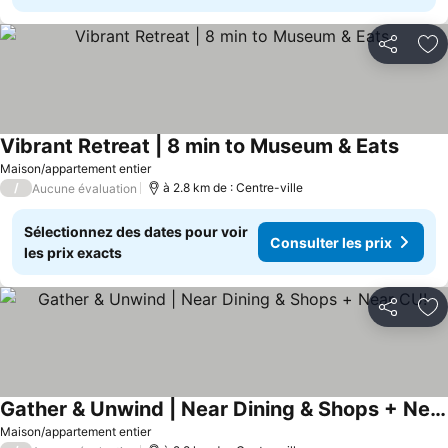
Partager
Aj
Vibrant Retreat | 8 min to Museum & Eats
Maison/appartement entier
/
à 2.8 km de : Centre-ville
Aucune évaluation
Sélectionnez des dates pour voir
Consulter les prix
les prix exacts
Partager
Aj
Gather & Unwind | Near Dining & Shops + Near CU!
Maison/appartement entier