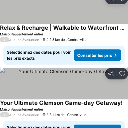
Partager
Aj
Relax & Recharge | Walkable to Waterfront Park
Maison/appartement entier
/
à 2.8 km de : Centre-ville
Aucune évaluation
Sélectionnez des dates pour voir
Consulter les prix
les prix exacts
Partager
Aj
Your Ultimate Clemson Game-day Getaway!
Maison/appartement entier
/
à 3.1 km de : Centre-ville
Aucune évaluation
Sélectionnez des dates pour voir