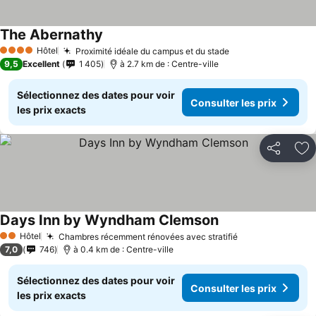
The Abernathy
Hôtel
Proximité idéale du campus et du stade
4 Étoiles
9,5
Excellent
1 405
à 2.7 km de : Centre-ville
Sélectionnez des dates pour voir
Consulter les prix
les prix exacts
Partager
Aj
Days Inn by Wyndham Clemson
Hôtel
Chambres récemment rénovées avec stratifié
2 Étoiles
7,0
746
à 0.4 km de : Centre-ville
Sélectionnez des dates pour voir
Consulter les prix
les prix exacts