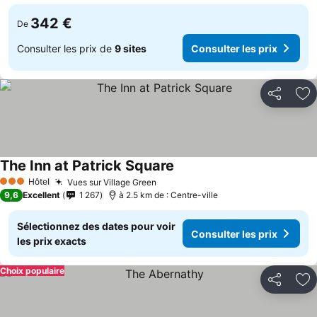
342 €
De
Consulter les prix de
9 sites
Consulter les prix
Partager
Aj
The Inn at Patrick Square
Hôtel
Vues sur Village Green
3 Étoiles
9,6
Excellent
1 267
à 2.5 km de : Centre-ville
Sélectionnez des dates pour voir
Consulter les prix
les prix exacts
Choix populaire
Partager
Aj