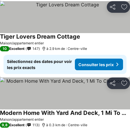
Partager
Aj
Tiger Lovers Dream Cottage
Maison/appartement entier
10
Excellent
147
à 2.9 km de : Centre-ville
Sélectionnez des dates pour voir
Consulter les prix
les prix exacts
Partager
Aj
Modern Home With Yard And Deck, 1 Mi To Clemson U!
Maison/appartement entier
9,8
Excellent
113
à 0.3 km de : Centre-ville