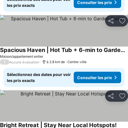
Consulter les prix
les prix exacts
Partager
Aj
Spacious Haven | Hot Tub + 6-min to Garden Trails
Maison/appartement entier
/
à 2.8 km de : Centre-ville
Aucune évaluation
Sélectionnez des dates pour voir
Consulter les prix
les prix exacts
Partager
Aj
Bright Retreat | Stay Near Local Hotspots!