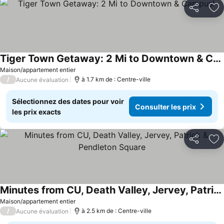
Partager
Aj
Tiger Town Getaway: 2 Mi to Downtown & Campus!
Maison/appartement entier
/
à 1.7 km de : Centre-ville
Aucune évaluation
Sélectionnez des dates pour voir
Consulter les prix
les prix exacts
Partager
Aj
Minutes from CU, Death Valley, Jervey, Patrick & Pendleton Square
Maison/appartement entier
/
à 2.5 km de : Centre-ville
Aucune évaluation