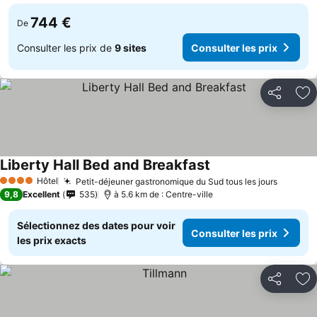
744 €
De
Consulter les prix de
9 sites
Consulter les prix
Partager
Aj
Liberty Hall Bed and Breakfast
Hôtel
Petit-déjeuner gastronomique du Sud tous les jours
4 Étoiles
9,8
Excellent
535
à 5.6 km de : Centre-ville
Sélectionnez des dates pour voir
Consulter les prix
les prix exacts
Partager
Aj