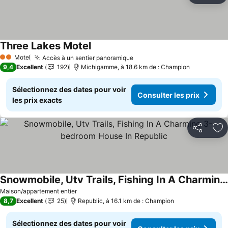
Three Lakes Motel
Consulter les prix
Motel
Accès à un sentier panoramique
Consulter les prix
2 Étoiles
9,4
Excellent
192
Michigamme, à 18.6 km de : Champion
Sélectionnez des dates pour voir
Consulter les prix
les prix exacts
Partager
Aj
Snowmobile, Utv Trails, Fishing In A Charming 3-bedroom House In Republic
Consulter les prix
Maison/appartement entier
8,7
Excellent
25
Republic, à 16.1 km de : Champion
Sélectionnez des dates pour voir