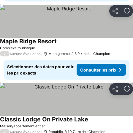
Partager
Aj
Maple Ridge Resort
Consulter les prix
Complexe touristique
/
Michigamme, à 6.9 km de : Champion
Aucune évaluation
Sélectionnez des dates pour voir
Consulter les prix
les prix exacts
Partager
Aj
Classic Lodge On Private Lake
Consulter les prix
Maison/appartement entier
/
Republic, à 10.7 km de : Champion
Aucune évaluation