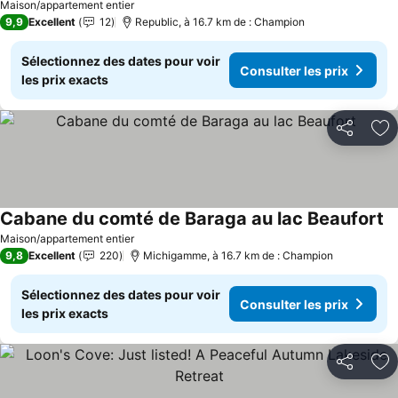
Maison/appartement entier
9,9
Excellent
12
Republic, à 16.7 km de : Champion
Sélectionnez des dates pour voir
Consulter les prix
les prix exacts
Partager
Aj
Cabane du comté de Baraga au lac Beaufort
Co
Maison/appartement entier
9,8
Excellent
220
Michigamme, à 16.7 km de : Champion
Sélectionnez des dates pour voir
Consulter les prix
les prix exacts
Partager
Aj