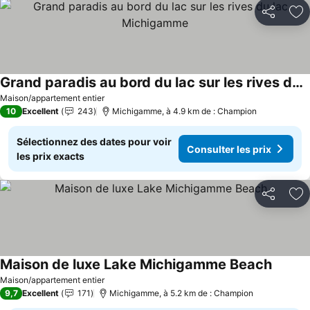
Partager
Aj
Grand paradis au bord du lac sur les rives du lac Michigamme
Consulter les prix
Maison/appartement entier
10
Excellent
243
Michigamme, à 4.9 km de : Champion
Sélectionnez des dates pour voir
Consulter les prix
les prix exacts
Partager
Aj
Maison de luxe Lake Michigamme Beach
Consult
Maison/appartement entier
9,7
Excellent
171
Michigamme, à 5.2 km de : Champion