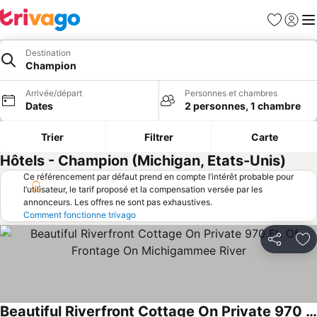
Favoris
Se con
Me
Destination
Champion
Arrivée/départ
Personnes et chambres
Dates
2 personnes, 1 chambre
Trier
Filtrer
Carte
Hôtels - Champion (Michigan, Etats-Unis)
Ce référencement par défaut prend en compte l’intérêt probable pour
l’utilisateur, le tarif proposé et la compensation versée par les
annonceurs. Les offres ne sont pas exhaustives.
Comment fonctionne trivago
Partager
Aj
Beautiful Riverfront Cottage On Private 970 Ft. Of Frontage On Michigammee River