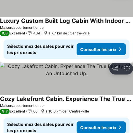
Luxury Custom Built Log Cabin With Indoor Pool And Spa On Lake Michigamme
Consulter les prix
Maison/appartement entier
9,8
Excellent
434
à 7.7 km de : Centre-ville
Sélectionnez des dates pour voir
Consulter les prix
les prix exacts
Partager
Aj
Cozy Lakefront Cabin. Experience The True Beauty Of An Untouched Up.
Consulter les prix
Maison/appartement entier
9,7
Excellent
66
à 10.6 km de : Centre-ville
Sélectionnez des dates pour voir
Consulter les prix
les prix exacts