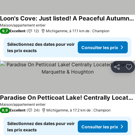
Loon's Cove: Just listed! A Peaceful Autumn Lakeside Retreat
Consulter les prix
Maison/appartement entier
9,7
Excellent
12
Michigamme, à 17.1 km de : Champion
Sélectionnez des dates pour voir
Consulter les prix
les prix exacts
Partager
Aj
Paradise On Petticoat Lake! Centrally Located Between Marquette & Houghton
Consulter les prix
Maison/appartement entier
9,9
Excellent
24
Michigamme, à 17.2 km de : Champion
Sélectionnez des dates pour voir
Consulter les prix
les prix exacts