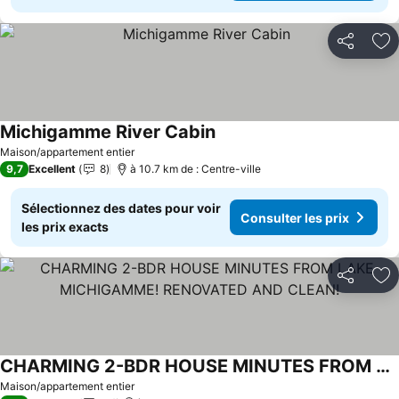
Partager
Aj
Michigamme River Cabin
Consulter les prix
Maison/appartement entier
9,7
Excellent
8
à 10.7 km de : Centre-ville
Sélectionnez des dates pour voir
Consulter les prix
les prix exacts
Partager
Aj
CHARMING 2-BDR HOUSE MINUTES FROM LAKE MICHIGAMME! RENOVATED AND CLEAN!
Consulter les prix
Maison/appartement entier