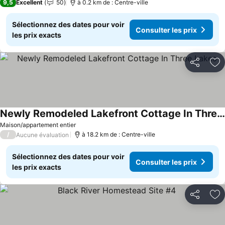
9,5
Excellent
50
à 0.2 km de : Centre-ville
Sélectionnez des dates pour voir
Consulter les prix
les prix exacts
Partager
Aj
Newly Remodeled Lakefront Cottage In Three Lakes
Consulter les prix
Maison/appartement entier
/
à 18.2 km de : Centre-ville
Aucune évaluation
Sélectionnez des dates pour voir
Consulter les prix
les prix exacts
Partager
Aj