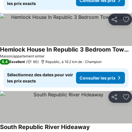
Consulter les prix
les prix exacts
Partager
Aj
Hemlock House In Republic 3 Bedroom Townhouse
Consulter les prix
Maison/appartement entier
9,4
Excellent
90
Republic, à 16.2 km de : Champion
Sélectionnez des dates pour voir
Consulter les prix
les prix exacts
Partager
Aj
South Republic River Hideaway
Consulter les prix