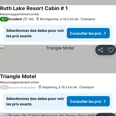
Ruth Lake Resort Cabin # 1
Consulter les prix
Maison/appartement entier
9,7
Excellent
84
Michigamme, à 19.2 km de : Champion
Sélectionnez des dates pour voir
Consulter les prix
les prix exacts
Partager
Aj
Triangle Motel
Consulter les prix
Maison/appartement entier
/
Ishpeming, à 19.3 km de : Champion
Aucune évaluation
Sélectionnez des dates pour voir
Consulter les prix
les prix exacts