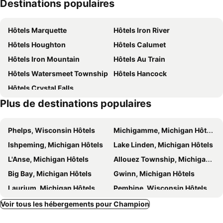
Destinations populaires
Hôtels Marquette
Hôtels Iron River
Hôtels Houghton
Hôtels Calumet
Hôtels Iron Mountain
Hôtels Au Train
Hôtels Watersmeet Township
Hôtels Hancock
Hôtels Crystal Falls
Plus de destinations populaires
Phelps, Wisconsin Hôtels
Michigamme, Michigan Hôtels
Ishpeming, Michigan Hôtels
Lake Linden, Michigan Hôtels
L'Anse, Michigan Hôtels
Allouez Township, Michigan Hôtels
Big Bay, Michigan Hôtels
Gwinn, Michigan Hôtels
Laurium, Michigan Hôtels
Pembine, Wisconsin Hôtels
Baraga, Michigan Hôtels
Chassell, Michigan Hôtels
Voir tous les hébergements pour Champion
Bruce Crossing, Michigan Hôtels
Channing, Michigan Hôtels