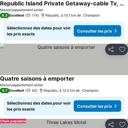
Republic Island Private Getaway-cable Tv, Wifi, Pets Welcome!
Consulter les prix
Maison/appartement entier
9,3
Excellent
114
Republic, à 10.1 km de : Champion
Sélectionnez des dates pour voir
Consulter les prix
les prix exacts
Partager
Aj
Quatre saisons à emporter
Consulter les prix
Maison/appartement entier
9,7
Excellent
62
Republic, à 12.0 km de : Champion
Sélectionnez des dates pour voir
Consulter les prix
les prix exacts
Choix populaire
Partager
Aj