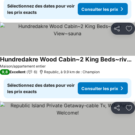
Sélectionnez des dates pour voir
Consulter les prix
les prix exacts
Partager
Aj
Hundredakre Wood Cabin~2 King Beds~river View~sauna
Consulter les prix
Maison/appartement entier
9,8
Excellent
6
Republic, à 9.9 km de : Champion
Sélectionnez des dates pour voir
Consulter les prix
les prix exacts
Partager
Aj