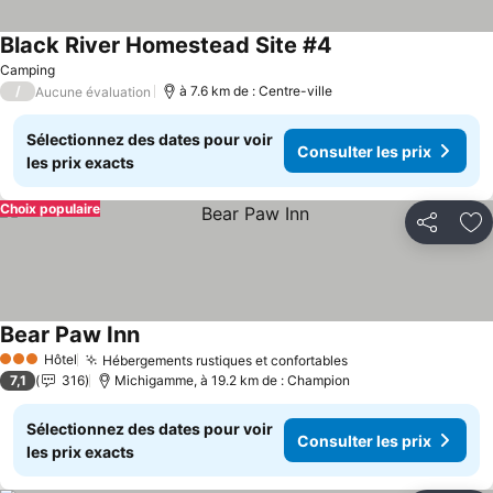
Black River Homestead Site #4
Consulter les prix
Camping
/
à 7.6 km de : Centre-ville
Aucune évaluation
Sélectionnez des dates pour voir
Consulter les prix
les prix exacts
Choix populaire
Partager
Aj
Bear Paw Inn
Consulter les prix
Hôtel
Hébergements rustiques et confortables
Consulter les prix
3 Étoiles
7,1
316
Michigamme, à 19.2 km de : Champion
Sélectionnez des dates pour voir
Consulter les prix
les prix exacts