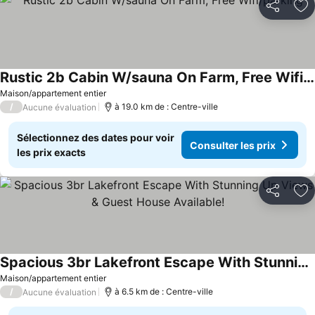
Partager
Aj
Rustic 2b Cabin W/sauna On Farm, Free Wifi/parking
Consulter les prix
Maison/appartement entier
/
à 19.0 km de : Centre-ville
Aucune évaluation
Sélectionnez des dates pour voir
Consulter les prix
les prix exacts
Partager
Aj
Spacious 3br Lakefront Escape With Stunning Up Views & Guest House Available!
Consulter les prix
Maison/appartement entier
/
à 6.5 km de : Centre-ville
Aucune évaluation