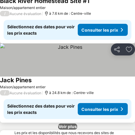
Black River Homestead Site #1
Consulter les prix
Maison/appartement entier
/
à 7.6 km de : Centre-ville
Aucune évaluation
Sélectionnez des dates pour voir
Consulter les prix
les prix exacts
Partager
Aj
Jack Pines
Consulter les prix
Maison/appartement entier
/
à 24.8 km de : Centre-ville
Aucune évaluation
Sélectionnez des dates pour voir
Consulter les prix
les prix exacts
Voir plus
Les prix et les disponibilités que nous recevons des sites de