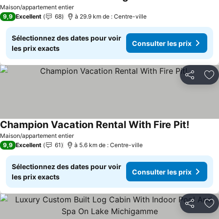
Consulter les prix
Maison/appartement entier
9,9
Excellent
68
à 29.9 km de : Centre-ville
Sélectionnez des dates pour voir
Consulter les prix
les prix exacts
Partager
Aj
Champion Vacation Rental With Fire Pit!
Consulte
Maison/appartement entier
9,9
Excellent
61
à 5.6 km de : Centre-ville
Sélectionnez des dates pour voir
Consulter les prix
les prix exacts
Partager
Aj