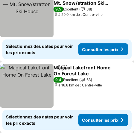
Ajouter à mes favoris
Mt. Snow/stratton Ski
House
9,5
Excellent
38
à 29.0 km de : Centre-ville
Sélectionnez des dates pour voir
Consulter les prix
les prix exacts
Magical Lakefront Home
Partager
Ajouter à mes favoris
On Forest Lake
9,4
Excellent
63
à 18.8 km de : Centre-ville
Sélectionnez des dates pour voir
Consulter les prix
les prix exacts