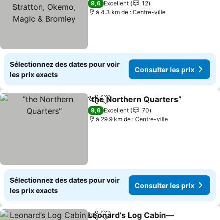
Stratton, Okemo, Magic &
9,6
Excellent
12
Bromley
à 4.3 km de : Centre-ville
Sélectionnez des dates pour voir
Consulter les prix
les prix exacts
“the Northern Quarters”
Partager
Ajouter à mes favoris
9,6
Excellent
70
à 29.9 km de : Centre-ville
Sélectionnez des dates pour voir
Consulter les prix
les prix exacts
Leonard’s Log Cabin—
Partager