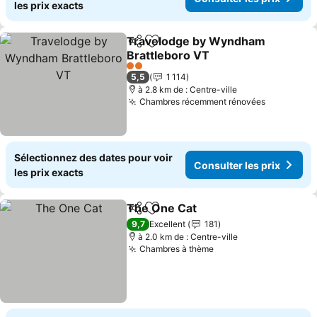
les prix exacts
Travelodge by Wyndham
Partager
Ajouter à mes favoris
Brattleboro VT
2 Étoiles
5,5
1 114
à 2.8 km de : Centre-ville
Chambres récemment rénovées
Sélectionnez des dates pour voir
Consulter les prix
les prix exacts
The One Cat
Partager
Ajouter à mes favoris
9,7
Excellent
181
à 2.0 km de : Centre-ville
Chambres à thème