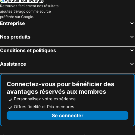
Ajouter sur Google
Retrouvez facilement nos résultats :
Orford, Québec Hôtels
Warren, Vermont Hôtels
ajoutez trivago comme source
Plattsburgh, New York Hôtels
Myrtle Beach, Caroline du Sud Hôtels
préférée sur Google.
Entreprise
Panama City Beach, Floride Hôtels
Orlando, Floride Hôtels
Gulf Shores, Alabama Hôtels
New York, New York Hôtels
Nos produits
Destin, Floride Hôtels
Miami, Floride Hôtels
Conditions et politiques
Honolulu, Hawaii Hôtels
Gatlinburg, Tennessee Hôtels
Assistance
Connectez-vous pour bénéficier des
avantages réservés aux membres
Personnalisez votre expérience
Offres fidélité et Prix membres
Se connecter