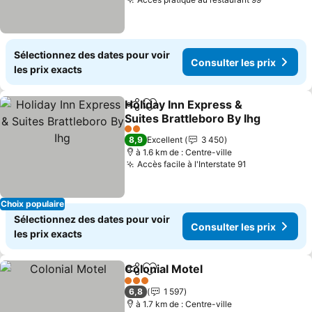
Sélectionnez des dates pour voir
Consulter les prix
les prix exacts
Holiday Inn Express &
Partager
Ajouter à mes favoris
Suites Brattleboro By Ihg
2 Étoiles
8,9
Excellent
3 450
à 1.6 km de : Centre-ville
Accès facile à l'Interstate 91
Choix populaire
Sélectionnez des dates pour voir
Consulter les prix
les prix exacts
Colonial Motel
Partager
Ajouter à mes favoris
3 Étoiles
6,8
1 597
à 1.7 km de : Centre-ville