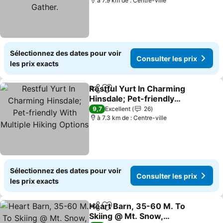
à 7.9 km de : Centre-ville
Sélectionnez des dates pour voir
Consulter les prix
les prix exacts
Restful Yurt In Charming
Partager
Ajouter à mes favoris
Hinsdale; Pet-friendly
With Multiple Hiking
9,7
Excellent
26
Options
à 7.3 km de : Centre-ville
Sélectionnez des dates pour voir
Consulter les prix
les prix exacts
Heart Barn, 35-60 M. To
Partager
Ajouter à mes favoris
Skiing @ Mt. Snow,