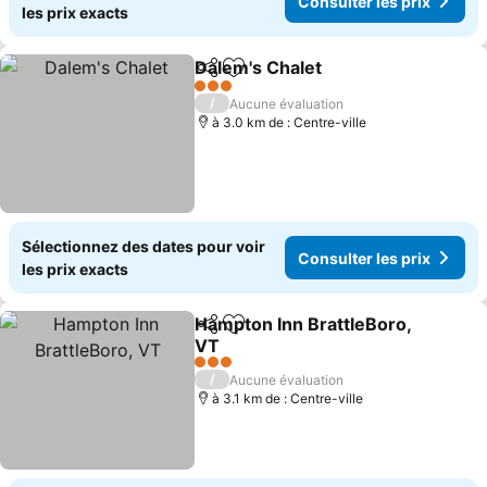
Consulter les prix
les prix exacts
Dalem's Chalet
Partager
Ajouter à mes favoris
3 Étoiles
/
Aucune évaluation
à 3.0 km de : Centre-ville
Sélectionnez des dates pour voir
Consulter les prix
les prix exacts
Hampton Inn BrattleBoro,
Partager
Ajouter à mes favoris
VT
3 Étoiles
/
Aucune évaluation
à 3.1 km de : Centre-ville