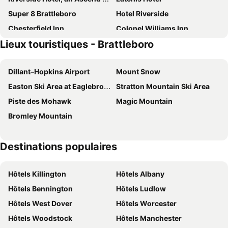
Super 8 Brattleboro
Hotel Riverside
Chesterfield Inn
Colonel Williams Inn
Lieux touristiques - Brattleboro
Econo Lodge Brattleboro South
Travelodge by Wyndham Brattleboro VT
Quality Inn & Conference Center Brattleboro
Green River Bridge House
Dillant–Hopkins Airport
Mount Snow
Hampton Inn BrattleBoro, VT
Vikings Villages
Easton Ski Area at Eaglebrook School (private)
Stratton Mountain Ski Area
The Putney Inn
Four Columns Inn
Piste des Mohawk
Magic Mountain
Bromley Mountain
Destinations populaires
Hôtels Killington
Hôtels Albany
Hôtels Bennington
Hôtels Ludlow
Hôtels West Dover
Hôtels Worcester
Hôtels Woodstock
Hôtels Manchester