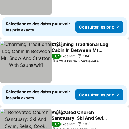
Sélectionnez des dates pour voir
Consulter les prix
les prix exacts
Charming Traditional Log
Partager
Ajouter à mes favoris
Cabin In Between Mt.
Snow And Stratton With
9,7
Excellent
184
Sauna/wifi
à 29.4 km de : Centre-ville
Sélectionnez des dates pour voir
Consulter les prix
les prix exacts
Renovated Church
Partager
Ajouter à mes favoris
Sanctuary: Ski And Swim,
Relax, Cook, Gather.
9,7
Excellent
132