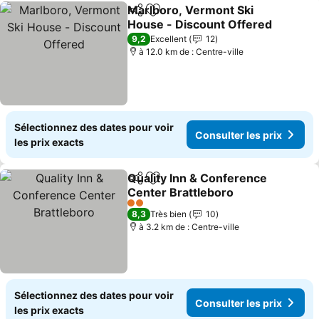
Marlboro, Vermont Ski
Partager
Ajouter à mes favoris
House - Discount Offered
9,2
Excellent
12
à 12.0 km de : Centre-ville
Sélectionnez des dates pour voir
Consulter les prix
les prix exacts
Quality Inn & Conference
Partager
Ajouter à mes favoris
Center Brattleboro
2 Étoiles
8,3
Très bien
10
à 3.2 km de : Centre-ville
Sélectionnez des dates pour voir
Consulter les prix
les prix exacts