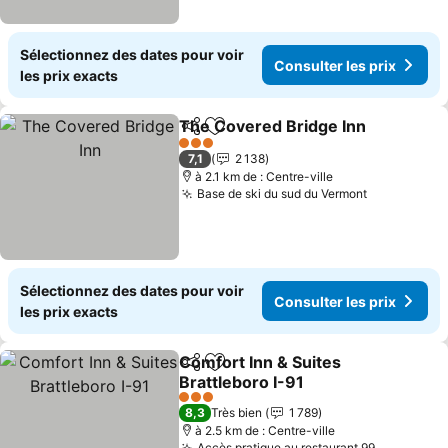
Sélectionnez des dates pour voir
Consulter les prix
les prix exacts
The Covered Bridge Inn
Partager
Ajouter à mes favoris
3 Étoiles
7,1
2 138
à 2.1 km de : Centre-ville
Base de ski du sud du Vermont
Sélectionnez des dates pour voir
Consulter les prix
les prix exacts
Comfort Inn & Suites
Partager
Ajouter à mes favoris
Brattleboro I-91
3 Étoiles
8,3
Très bien
1 789
à 2.5 km de : Centre-ville
Accès pratique au restaurant 99