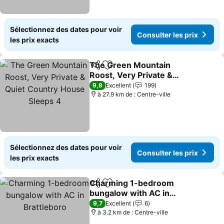
Sélectionnez des dates pour voir
Consulter les prix
les prix exacts
The Green Mountain
Partager
Ajouter à mes favoris
Roost, Very Private &
Quiet Country House
9,8
Excellent
199
Sleeps 4
à 27.9 km de : Centre-ville
Sélectionnez des dates pour voir
Consulter les prix
les prix exacts
Charming 1-bedroom
Partager
Ajouter à mes favoris
bungalow with AC in
Brattleboro
9,7
Excellent
6
à 3.2 km de : Centre-ville