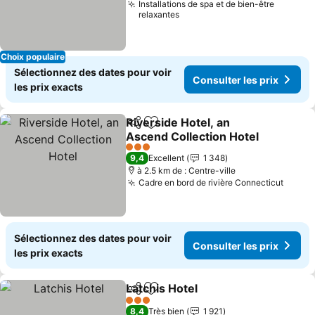
Installations de spa et de bien-être
relaxantes
Choix populaire
Sélectionnez des dates pour voir
Consulter les prix
les prix exacts
Riverside Hotel, an
Partager
Ajouter à mes favoris
Ascend Collection Hotel
3 Étoiles
9,4
Excellent
1 348
à 2.5 km de : Centre-ville
Cadre en bord de rivière Connecticut
Sélectionnez des dates pour voir
Consulter les prix
les prix exacts
Latchis Hotel
Partager
Ajouter à mes favoris
3 Étoiles
8,4
Très bien
1 921