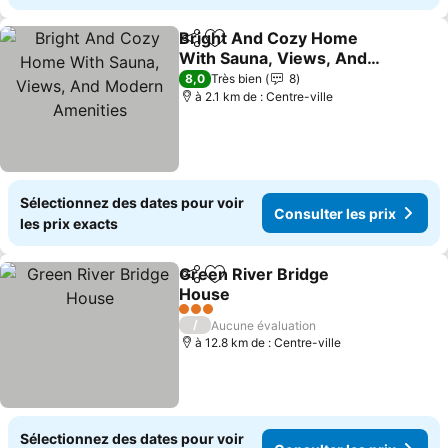
Bright And Cozy Home
Partager
Ajouter à mes favoris
With Sauna, Views, And
Modern Amenities
8,0
Très bien
8
à 2.1 km de : Centre-ville
Sélectionnez des dates pour voir
Consulter les prix
les prix exacts
Green River Bridge
Partager
Ajouter à mes favoris
House
3 Étoiles
/
Aucune évaluation
à 12.8 km de : Centre-ville
Sélectionnez des dates pour voir