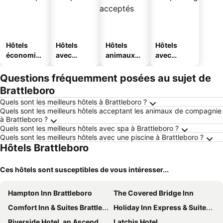
Hôtels
Hôtels
Hôtels
Hôtels
économiq
avec
animaux
avec
ues
piscine
acceptés
parking
Questions fréquemment posées au sujet de
Brattleboro
Quels sont les meilleurs hôtels à Brattleboro ?
Quels sont les meilleurs hôtels acceptant les animaux de compagnie
à Brattleboro ?
Quels sont les meilleurs hôtels avec spa à Brattleboro ?
Quels sont les meilleurs hôtels avec une piscine à Brattleboro ?
Hôtels Brattleboro
Ces hôtels sont susceptibles de vous intéresser...
Hampton Inn Brattleboro
The Covered Bridge Inn
Comfort Inn & Suites Brattleboro I-91
Holiday Inn Express & Suites Brattleboro By Ihg
Riverside Hotel, an Ascend Collection Hotel
Latchis Hotel