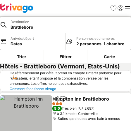
Favoris
Se con
Me
Destination
Brattleboro
Arrivée/départ
Personnes et chambres
Dates
2 personnes, 1 chambre
Trier
Filtrer
Carte
Hôtels - Brattleboro (Vermont, Etats-Unis)
Ce référencement par défaut prend en compte l’intérêt probable pour
l’utilisateur, le tarif proposé et la compensation versée par les
annonceurs. Les offres ne sont pas exhaustives.
Comment fonctionne trivago
Hampton Inn Brattleboro
Partager
Ajouter à mes favoris
3 Étoiles
8,0
Très bien
2 697
à 3.1 km de : Centre-ville
Suites spacieuses avec bain à remous