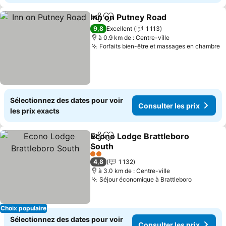
Inn on Putney Road
Partager
Ajouter à mes favoris
9,8
Excellent
1 113
à 0.9 km de : Centre-ville
Forfaits bien-être et massages en chambre
Sélectionnez des dates pour voir
Consulter les prix
les prix exacts
Econo Lodge Brattleboro
Partager
Ajouter à mes favoris
South
2 Étoiles
4,8
1 132
à 3.0 km de : Centre-ville
Séjour économique à Brattleboro
Choix populaire
Sélectionnez des dates pour voir
Consulter les prix