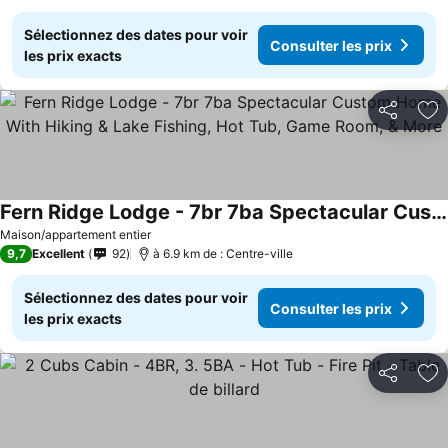
Sélectionnez des dates pour voir
Consulter les prix
les prix exacts
Partager
Aj
Fern Ridge Lodge - 7br 7ba Spectacular Custom Home With Hiking & Lake Fishing, Hot Tub, Game Room, & More
Consulter les prix
Maison/appartement entier
9,7
Excellent
92
à 6.9 km de : Centre-ville
Sélectionnez des dates pour voir
Consulter les prix
les prix exacts
Partager
Aj