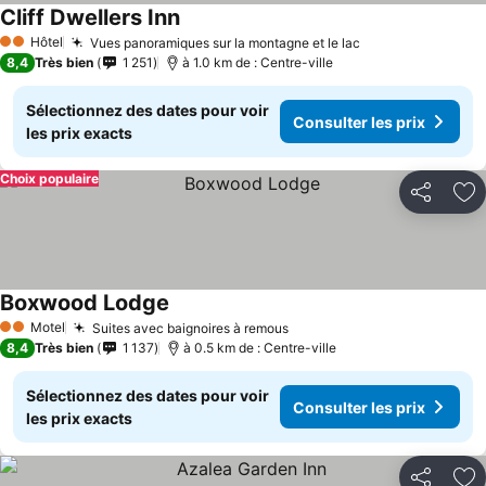
Cliff Dwellers Inn
Consulter les prix
Hôtel
Vues panoramiques sur la montagne et le lac
Consulter les p
2 Étoiles
8,4
Très bien
1 251
à 1.0 km de : Centre-ville
Sélectionnez des dates pour voir
Consulter les prix
les prix exacts
Choix populaire
Partager
Aj
Boxwood Lodge
Consulter les prix
Motel
Suites avec baignoires à remous
Consulter les prix
2 Étoiles
8,4
Très bien
1 137
à 0.5 km de : Centre-ville
Sélectionnez des dates pour voir
Consulter les prix
les prix exacts