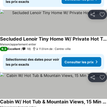
les prix exacts
Partager
Aj
Secluded Lenoir Tiny Home W/ Private Hot Tub!
Consulter les prix
Maison/appartement entier
9,3
Excellent
18
à 11.9 km de : Centre-ville
Sélectionnez des dates pour voir
Consulter les prix
les prix exacts
Partager
Aj
Cabin W/ Hot Tub & Mountain Views, 15 Min To Boone