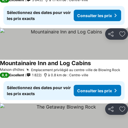
Sélectionnez des dates pour voir
Consulter les prix
les prix exacts
Partager
Aj
Mountainaire Inn and Log Cabins
Consulter les pri
Maison d’hôtes
Emplacement privilégié au centre-ville de Blowing Rock
Con
8,8
Excellent
1 822
à 0.8 km de : Centre-ville
Sélectionnez des dates pour voir
Consulter les prix
les prix exacts
Partager
Aj