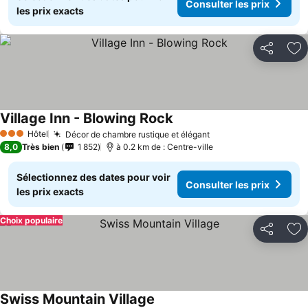
Consulter les prix
les prix exacts
Partager
Aj
Village Inn - Blowing Rock
Consulter les prix
Hôtel
Décor de chambre rustique et élégant
Consulter les prix
3 Étoiles
8,0
Très bien
1 852
à 0.2 km de : Centre-ville
Sélectionnez des dates pour voir
Consulter les prix
les prix exacts
Choix populaire
Partager
Aj
Swiss Mountain Village
Consulter les prix