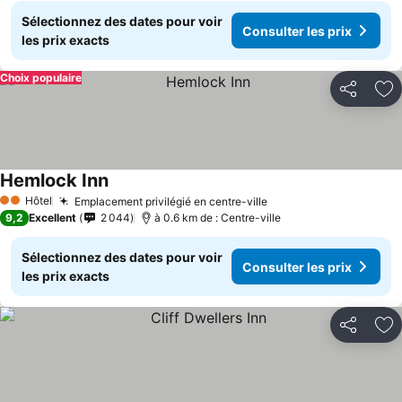
Sélectionnez des dates pour voir
Consulter les prix
les prix exacts
Choix populaire
Partager
Aj
Hemlock Inn
Consulter les prix
Hôtel
Emplacement privilégié en centre-ville
Consulter les prix
2 Étoiles
9,2
Excellent
2 044
à 0.6 km de : Centre-ville
Sélectionnez des dates pour voir
Consulter les prix
les prix exacts
Partager
Aj