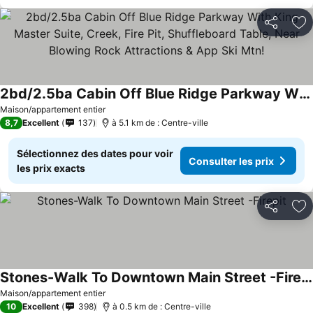
Partager
Aj
2bd/2.5ba Cabin Off Blue Ridge Parkway With King Master Suite, Creek, Fire Pit, Shuffleboard Table, Near Blowing Rock Attractions & App Ski Mtn!
Consulter les prix
Maison/appartement entier
8,7
Excellent
137
à 5.1 km de : Centre-ville
Sélectionnez des dates pour voir
Consulter les prix
les prix exacts
Partager
Aj
Stones-Walk To Downtown Main Street -Firepit
Consulter les prix
Maison/appartement entier
10
Excellent
398
à 0.5 km de : Centre-ville