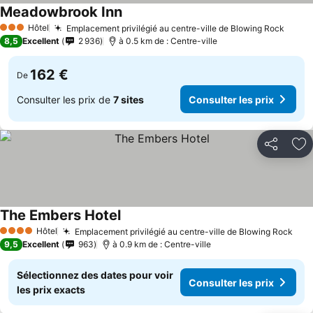
Meadowbrook Inn
Consulter les prix
Hôtel
Emplacement privilégié au centre-ville de Blowing Rock
Consu
3 Étoiles
8,5
Excellent
2 936
à 0.5 km de : Centre-ville
162 €
De
Consulter les prix de
7 sites
Consulter les prix
Partager
Aj
The Embers Hotel
Consulter les prix
Hôtel
Emplacement privilégié au centre-ville de Blowing Rock
Cons
4 Étoiles
9,5
Excellent
963
à 0.9 km de : Centre-ville
Sélectionnez des dates pour voir
Consulter les prix
les prix exacts