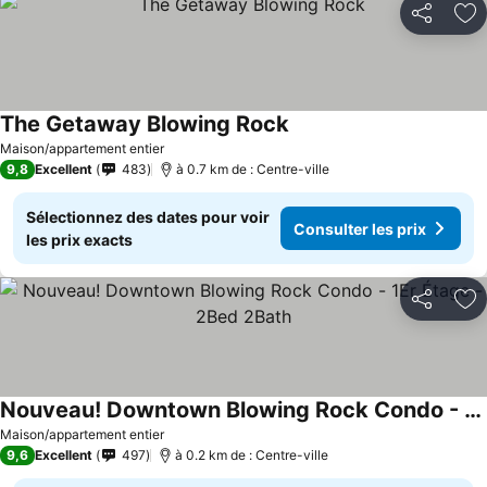
Partager
Aj
The Getaway Blowing Rock
Consulter les prix
Maison/appartement entier
9,8
Excellent
483
à 0.7 km de : Centre-ville
Sélectionnez des dates pour voir
Consulter les prix
les prix exacts
Partager
Aj
Nouveau! Downtown Blowing Rock Condo - 1Er Étage - 2Bed 2Bath
Consulter les prix
Maison/appartement entier
9,6
Excellent
497
à 0.2 km de : Centre-ville