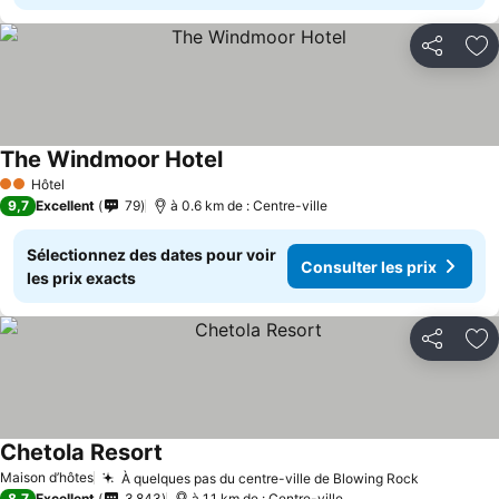
Partager
Aj
The Windmoor Hotel
Consulter les prix
Hôtel
2 Étoiles
9,7
Excellent
79
à 0.6 km de : Centre-ville
Sélectionnez des dates pour voir
Consulter les prix
les prix exacts
Partager
Aj
Chetola Resort
Consulter les prix
Maison d’hôtes
À quelques pas du centre-ville de Blowing Rock
Consulter
8,7
Excellent
3 843
à 1.1 km de : Centre-ville