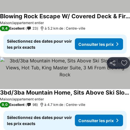
Blowing Rock Escape W/ Covered Deck & Fire Pit
Consulter les prix
Maison/appartement entier
9,4
Excellent
23
à 5.2 km de : Centre-ville
Sélectionnez des dates pour voir
Consulter les prix
les prix exacts
Partager
Aj
3bd/3ba Mountain Home, Sits Above Ski Slopes, Big Views, Hot Tub, King Master Suite, 3 Mi From Blowing Rock
Consulter les prix
Maison/appartement entier
9,0
Excellent
98
à 4.7 km de : Centre-ville
Sélectionnez des dates pour voir
Consulter les prix
les prix exacts