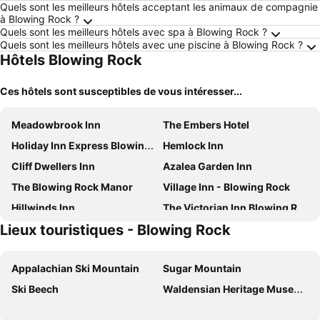
Quels sont les meilleurs hôtels acceptant les animaux de compagnie
à Blowing Rock ?
Quels sont les meilleurs hôtels avec spa à Blowing Rock ?
Quels sont les meilleurs hôtels avec une piscine à Blowing Rock ?
Hôtels Blowing Rock
Ces hôtels sont susceptibles de vous intéresser...
Meadowbrook Inn
The Embers Hotel
Holiday Inn Express Blowing Rock South By Ihg
Hemlock Inn
Cliff Dwellers Inn
Azalea Garden Inn
The Blowing Rock Manor
Village Inn - Blowing Rock
Hillwinds Inn
The Victorian Inn Blowing Rock
Lieux touristiques - Blowing Rock
The Windmoor Hotel
Walk In The Clouds
TownePlace Suites by Marriott Boone
Fairfield Inn & Suites Boone
Appalachian Ski Mountain
Sugar Mountain
Fairfield Inn By Marriott Boone
Holiday Inn Express Boone By Ihg
Ski Beech
Waldensian Heritage Museum
Comfort Suites Boone - University Area
Holiday Inn Boone - University Area By Ihg
Rhode's Motor Lodge
Rhodes Motor Lodge