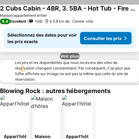
2 Cubs Cabin - 4BR, 3. 5BA - Hot Tub - Fire Pit - Table de billard
Consulter les prix
Maison/appartement entier
9,4
Excellent
108
à 5.8 km de : Centre-ville
Sélectionnez des dates pour voir
Consulter les prix
les prix exacts
Voir plus
Les prix et les disponibilités que nous recevons des sites de
réservation changent constamment. Par conséquent, il se peut que
l’offre affichée sur trivago ne soit pas la même que celle du site de
réservation.
Blowing Rock : autres hébergements
Appart’hôt
Maison
Appart’hôt