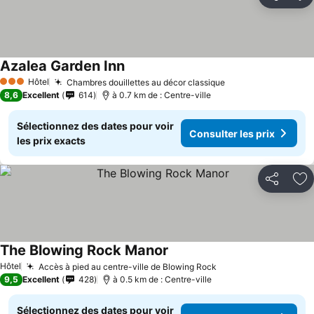
Partager
Aj
Azalea Garden Inn
Consulter les prix
Hôtel
Chambres douillettes au décor classique
Consulter les pri
3 Étoiles
8,6
Excellent
614
à 0.7 km de : Centre-ville
Sélectionnez des dates pour voir
Consulter les prix
les prix exacts
Partager
Aj
The Blowing Rock Manor
Consulter les prix
Hôtel
Accès à pied au centre-ville de Blowing Rock
Consulter les prix
9,5
Excellent
428
à 0.5 km de : Centre-ville
Sélectionnez des dates pour voir