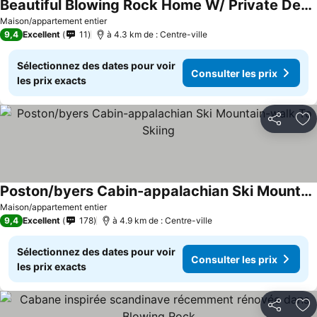
Beautiful Blowing Rock Home W/ Private Deck!
Consulter les prix
Maison/appartement entier
9,4
Excellent
11
à 4.3 km de : Centre-ville
Sélectionnez des dates pour voir
Consulter les prix
les prix exacts
Partager
Aj
Poston/byers Cabin-appalachian Ski Mountain-walk To Skiing
Consulter les prix
Maison/appartement entier
9,4
Excellent
178
à 4.9 km de : Centre-ville
Sélectionnez des dates pour voir
Consulter les prix
les prix exacts
Partager
Aj