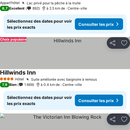
Appart’hôtel
Lac privé pour la pêche à la truite
Consulter les prix
8,7
Excellent
892
à 2.5 km de : Centre-ville
Sélectionnez des dates pour voir
Consulter les prix
les prix exacts
Choix populaire
Partager
Aj
Hillwinds Inn
Consulter les prix
Hôtel
Suite améliorée avec baignoire à remous
Consulter les p
4 Étoiles
7,9
Bien
1 669
à 0.4 km de : Centre-ville
Sélectionnez des dates pour voir
Consulter les prix
les prix exacts
Partager
Aj