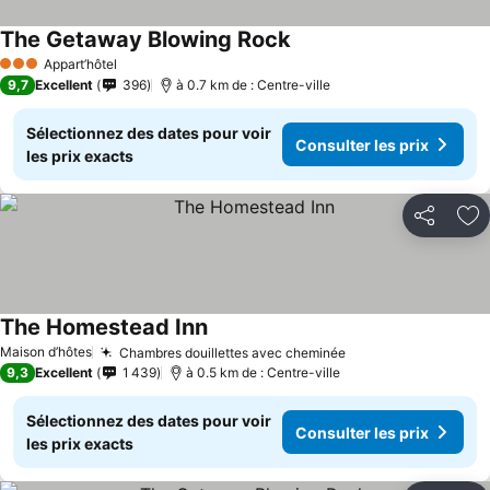
The Getaway Blowing Rock
Consulter les prix
Appart’hôtel
3 Étoiles
9,7
Excellent
396
à 0.7 km de : Centre-ville
Sélectionnez des dates pour voir
Consulter les prix
les prix exacts
Partager
Aj
The Homestead Inn
Consulter les prix
Maison d’hôtes
Chambres douillettes avec cheminée
Consulter les prix
9,3
Excellent
1 439
à 0.5 km de : Centre-ville
Sélectionnez des dates pour voir
Consulter les prix
les prix exacts