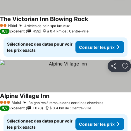
The Victorian Inn Blowing Rock
Consulter les prix
Hôtel
Articles de bain spa luxueux
Consulter les prix
2 Étoiles
9,3
Excellent
459
à 0.4 km de : Centre-ville
Sélectionnez des dates pour voir
Consulter les prix
les prix exacts
Partager
Aj
Alpine Village Inn
Consulter les prix
Motel
Baignoires à remous dans certaines chambres
Consulter le
3 Étoiles
9,2
Excellent
1 070
à 0.4 km de : Centre-ville
Sélectionnez des dates pour voir
Consulter les prix
les prix exacts