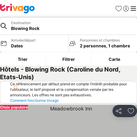
Favoris
Se con
Me
Destination
Blowing Rock
Arrivée/départ
Personnes et chambres
Dates
2 personnes, 1 chambre
Trier
Filtrer
Carte
Hôtels - Blowing Rock (Caroline du Nord,
Etats-Unis)
Ce référencement par défaut prend en compte l’intérêt probable pour
l’utilisateur, le tarif proposé et la compensation versée par les
annonceurs. Les offres ne sont pas exhaustives.
Comment fonctionne trivago
Choix populaire
Partager
Aj