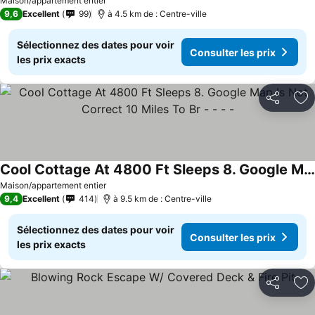
Consulter les prix
Maison/appartement entier
9,6
Excellent
99
à 4.5 km de : Centre-ville
Sélectionnez des dates pour voir
Consulter les prix
les prix exacts
Partager
Aj
Cool Cottage At 4800 Ft Sleeps 8. Google Map Is Not Correct 10 Miles To Br - - - -
Consulter les prix
Maison/appartement entier
9,4
Excellent
414
à 9.5 km de : Centre-ville
Sélectionnez des dates pour voir
Consulter les prix
les prix exacts
Partager
Aj