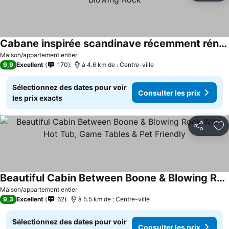
Cabane inspirée scandinave récemment rénovée dans Blowing Rock
Consulter les prix
Maison/appartement entier
9,9
Excellent
170
à 4.6 km de : Centre-ville
Sélectionnez des dates pour voir
Consulter les prix
les prix exacts
Partager
Aj
Beautiful Cabin Between Boone & Blowing Rock With Hot Tub, Game Tables & Pet Friendly
Consulter les prix
Maison/appartement entier
9,3
Excellent
62
à 5.5 km de : Centre-ville
Sélectionnez des dates pour voir
Consulter les prix