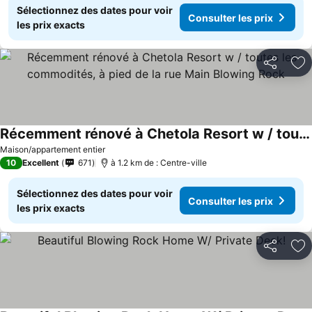
Sélectionnez des dates pour voir
Consulter les prix
les prix exacts
Partager
Aj
Récemment rénové à Chetola Resort w / toutes les commodités, à pied de la rue Main Blowing Rock
Consulter les prix
Maison/appartement entier
10
Excellent
671
à 1.2 km de : Centre-ville
Sélectionnez des dates pour voir
Consulter les prix
les prix exacts
Partager
Aj