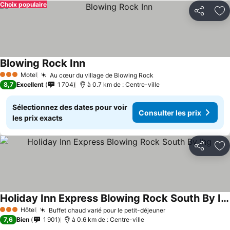
Choix populaire
Partager
Aj
Blowing Rock Inn
Consulter les prix
Motel
Au cœur du village de Blowing Rock
Consulter les prix
3 Étoiles
8,7
Excellent
1 704
à 0.7 km de : Centre-ville
Sélectionnez des dates pour voir
Consulter les prix
les prix exacts
Partager
Aj
Holiday Inn Express Blowing Rock South By Ihg
Consulter les prix
Hôtel
Buffet chaud varié pour le petit-déjeuner
Consulter les pri
3 Étoiles
7,6
Bien
1 901
à 0.6 km de : Centre-ville