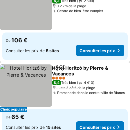
8,2
Très bien
2 399
0.2 km de la plage
Centre de bien-être complet
106 €
De
Consulter les prix de
5 sites
Consulter les prix
Hotel Horitzó by Pierre &
Partager
Ajouter à mes favoris
Vacances
4 Étoiles
8,4
Très bien
4 410
Juste à côté de la plage
Promenade dans le centre-ville de Blanes
Choix populaire
65 €
De
Consulter les prix de
15 sites
Consulter les prix