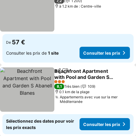
7,2
1 200
à 1.2 km de : Centre-ville
57 €
De
Consulter les prix de
1 site
Consulter les prix
Beachfront Apartment
Partager
Ajouter à mes favoris
with Pool and Garden S
Abanell Blanes
3 Étoiles
8,1
Très bien
109
0.1 km de la plage
Appartements avec vue sur la mer
Méditerranée
Sélectionnez des dates pour voir
Consulter les prix
les prix exacts