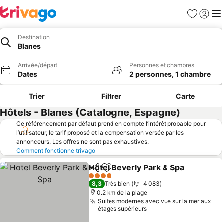
Favoris
Se con
Me
Destination
Blanes
Arrivée/départ
Personnes et chambres
Dates
2 personnes, 1 chambre
Trier
Filtrer
Carte
Hôtels - Blanes (Catalogne, Espagne)
Ce référencement par défaut prend en compte l’intérêt probable pour
l’utilisateur, le tarif proposé et la compensation versée par les
annonceurs. Les offres ne sont pas exhaustives.
Comment fonctionne trivago
Hotel Beverly Park & Spa
Partager
Ajouter à mes favoris
4 Étoiles
8,3
Très bien
4 083
0.2 km de la plage
Suites modernes avec vue sur la mer aux
étages supérieurs