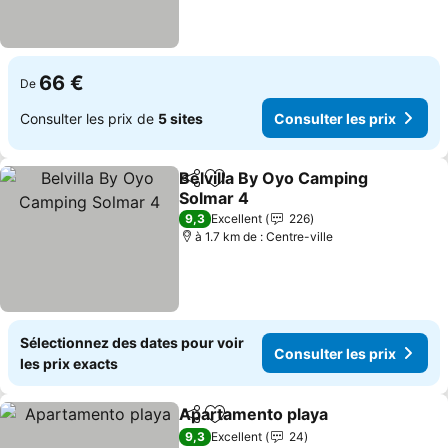
66 €
De
Consulter les prix de
5 sites
Consulter les prix
Belvilla By Oyo Camping
Partager
Ajouter à mes favoris
Solmar 4
9,3
Excellent
226
à 1.7 km de : Centre-ville
Sélectionnez des dates pour voir
Consulter les prix
les prix exacts
Apartamento playa
Partager
Ajouter à mes favoris
9,3
Excellent
24