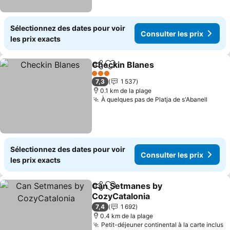
Sélectionnez des dates pour voir
Consulter les prix
les prix exacts
Checkin Blanes
Partager
Ajouter à mes favoris
3 Étoiles
7,3
1 537
0.1 km de la plage
À quelques pas de Platja de s'Abanell
Sélectionnez des dates pour voir
Consulter les prix
les prix exacts
Can Setmanes by
Partager
Ajouter à mes favoris
CozyCatalonia
7,4
1 692
0.4 km de la plage
Petit-déjeuner continental à la carte inclus