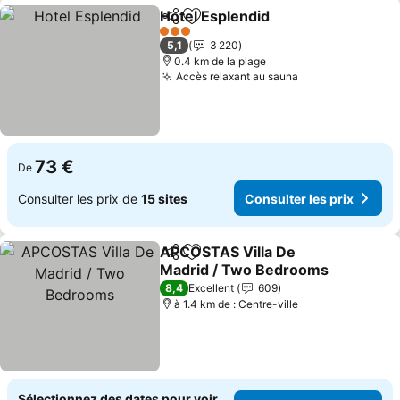
Hotel Esplendid
Partager
Ajouter à mes favoris
3 Étoiles
5,1
3 220
0.4 km de la plage
Accès relaxant au sauna
73 €
De
Consulter les prix de
15 sites
Consulter les prix
APCOSTAS Villa De
Partager
Ajouter à mes favoris
Madrid / Two Bedrooms
8,4
Excellent
609
à 1.4 km de : Centre-ville
Sélectionnez des dates pour voir