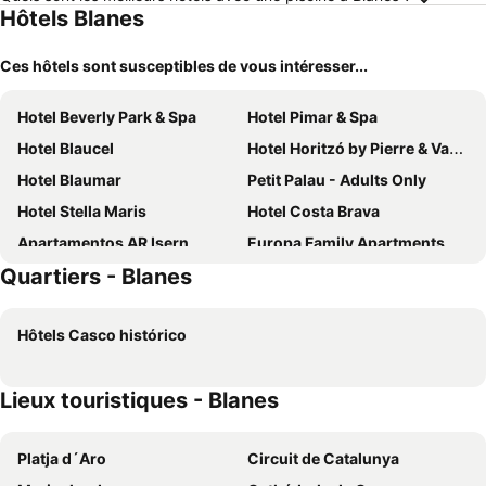
Hôtels Blanes
Ces hôtels sont susceptibles de vous intéresser...
Hotel Beverly Park & Spa
Hotel Pimar & Spa
Hotel Blaucel
Hotel Horitzó by Pierre & Vacances
Hotel Blaumar
Petit Palau - Adults Only
Hotel Stella Maris
Hotel Costa Brava
Apartamentos AR Isern
Europa Family Apartments
Quartiers - Blanes
Casa Indiana Hotel Boutique
Hostal Regina
Hostal Los Maños
Los Maños
Hôtels Casco histórico
Beachfront Apartment with Pool and Garden S Abanell Blanes
Apartaments El Sorrall
Checkin Blanes
Hotel Esplendid
Lieux touristiques - Blanes
Can Setmanes
Solmar Camping
RVHotels Apartamentos Villa de Madrid
Hostal Miranda
Platja d´Aro
Circuit de Catalunya
Aiguaneu S´Ermita
La mestrança