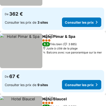
362 €
De
Consulter les prix de
3 sites
Consulter les prix
Hotel Pimar & Spa
Partager
Ajouter à mes favoris
3 Étoiles
8,3
Très bien
3 885
Juste à côté de la plage
Balcons avec vue panoramique sur la mer
67 €
De
Consulter les prix de
9 sites
Consulter les prix
Hotel Blaucel
Partager
Ajouter à mes favoris
4 Étoiles