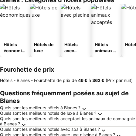
Blanes : catégories d’hôtels populaires
s
Hôtels
Hôtels de
Hôtels
Hôtels
Hôtel
économiq
luxe
avec
animaux
ues
piscine
acceptés
Fourchette de prix
Hôtels - Blanes -
Fourchette de prix
de
‎46 €
à
‎362 €
(Prix par nuit)
Questions fréquemment posées au sujet de
Blanes
Quels sont les meilleurs hôtels à Blanes ?
Quels sont les meilleurs hôtels de luxe à Blanes ?
Quels sont les meilleurs hôtels acceptant les animaux de compagnie
à Blanes ?
Quels sont les meilleurs hôtels avec spa à Blanes ?
Quels sont les meilleurs hôtels avec une piscine à Blanes ?