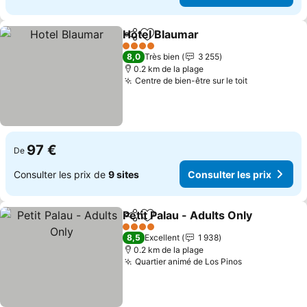
Hotel Blaumar
Partager
Ajouter à mes favoris
4 Étoiles
8,0
Très bien
3 255
0.2 km de la plage
Centre de bien-être sur le toit
97 €
De
Consulter les prix de
9 sites
Consulter les prix
Petit Palau - Adults Only
Partager
Ajouter à mes favoris
4 Étoiles
8,5
Excellent
1 938
0.2 km de la plage
Quartier animé de Los Pinos