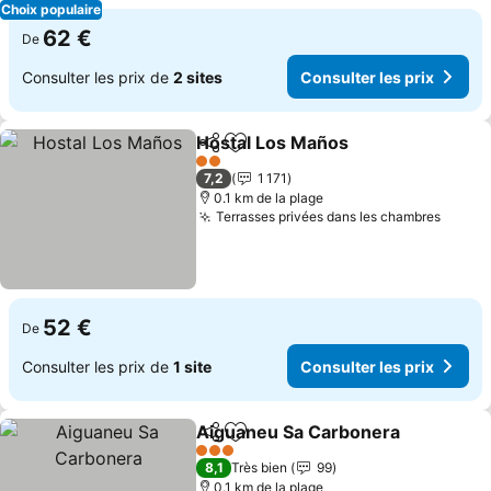
Choix populaire
62 €
De
Consulter les prix de
2 sites
Consulter les prix
Hostal Los Maños
Partager
Ajouter à mes favoris
2 Étoiles
7,2
1 171
0.1 km de la plage
Terrasses privées dans les chambres
52 €
De
Consulter les prix de
1 site
Consulter les prix
Aiguaneu Sa Carbonera
Partager
Ajouter à mes favoris
3 Étoiles
8,1
Très bien
99
0.1 km de la plage