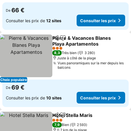
66 €
De
Consulter les prix de
12 sites
Consulter les prix
Pierre & Vacances Blanes
Partager
Ajouter à mes favoris
Playa Apartamentos
3 Étoiles
8,3
Très bien
3 280
Juste à côté de la plage
Vues panoramiques sur la mer depuis les
balcons
Choix populaire
69 €
De
Consulter les prix de
10 sites
Consulter les prix
Hotel Stella Maris
Partager
Ajouter à mes favoris
3 Étoiles
7,9
Bien
2 593
0.2 km de la plage