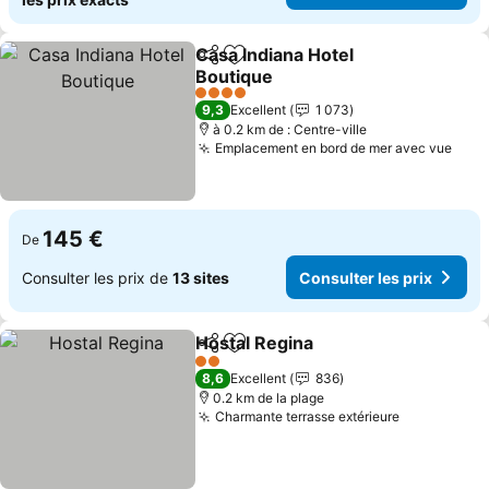
Casa Indiana Hotel
Partager
Ajouter à mes favoris
Boutique
4 Étoiles
9,3
Excellent
1 073
à 0.2 km de : Centre-ville
Emplacement en bord de mer avec vue
145 €
De
Consulter les prix de
13 sites
Consulter les prix
Hostal Regina
Partager
Ajouter à mes favoris
2 Étoiles
8,6
Excellent
836
0.2 km de la plage
Charmante terrasse extérieure