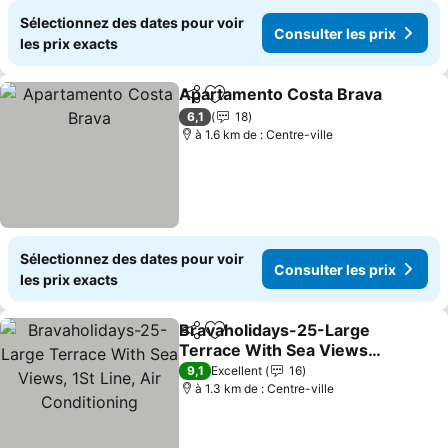
Sélectionnez des dates pour voir
Consulter les prix
les prix exacts
Apartamento Costa Brava
Partager
Ajouter à mes favoris
6,1
18
à 1.6 km de : Centre-ville
Sélectionnez des dates pour voir
Consulter les prix
les prix exacts
Bravaholidays-25-Large
Partager
Ajouter à mes favoris
Terrace With Sea Views,
1St Line, Air Conditioning
9,1
Excellent
16
à 1.3 km de : Centre-ville