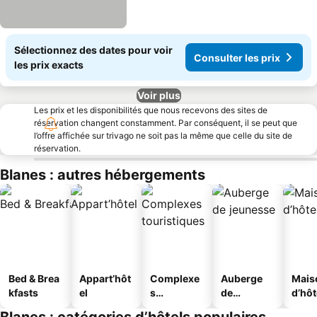
Sélectionnez des dates pour voir
Consulter les prix
les prix exacts
Voir plus
Les prix et les disponibilités que nous recevons des sites de
réservation changent constamment. Par conséquent, il se peut que
l’offre affichée sur trivago ne soit pas la même que celle du site de
réservation.
Blanes : autres hébergements
Bed & Brea
Appart’hôt
Complexe
Auberge
Mais
kfasts
el
s
de
d’hô
touristique
jeunesse