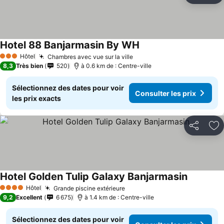
Hotel 88 Banjarmasin By WH
Hôtel
Chambres avec vue sur la ville
3 Étoiles
8,3
Très bien
520
à 0.6 km de : Centre-ville
Sélectionnez des dates pour voir
Consulter les prix
les prix exacts
Partager
Aj
Hotel Golden Tulip Galaxy Banjarmasin
Hôtel
Grande piscine extérieure
4 Étoiles
9,2
Excellent
6 675
à 1.4 km de : Centre-ville
Sélectionnez des dates pour voir