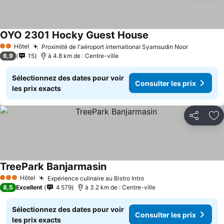
OYO 2301 Hocky Guest House
Hôtel
Proximité de l'aéroport international Syamsudin Noor
2 Étoiles
6,9
15
à 4.8 km de : Centre-ville
Sélectionnez des dates pour voir
Consulter les prix
les prix exacts
Partager
Aj
TreePark Banjarmasin
Hôtel
Expérience culinaire au Bistro Intro
3 Étoiles
8,5
Excellent
4 579
à 3.2 km de : Centre-ville
Sélectionnez des dates pour voir
Consulter les prix
les prix exacts