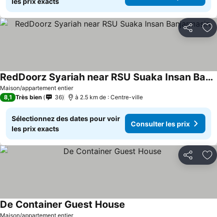
les prix exacts
Partager
Aj
RedDoorz Syariah near RSU Suaka Insan Banjarmasin
Maison/appartement entier
8,1
Très bien
36
à 2.5 km de : Centre-ville
Sélectionnez des dates pour voir
Consulter les prix
les prix exacts
Partager
Aj
De Container Guest House
Maison/appartement entier