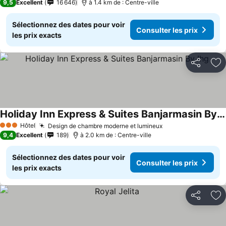
9,5
Excellent
16 646
à 1.4 km de : Centre-ville
Sélectionnez des dates pour voir
Consulter les prix
les prix exacts
Partager
Aj
Holiday Inn Express & Suites Banjarmasin By Ihg
Hôtel
Design de chambre moderne et lumineux
3 Étoiles
9,4
Excellent
189
à 2.0 km de : Centre-ville
Sélectionnez des dates pour voir
Consulter les prix
les prix exacts
Partager
Aj