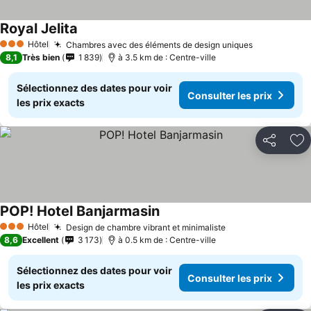
Royal Jelita
Hôtel
Chambres avec des éléments de design uniques
3 Étoiles
8,1
Très bien
1 839
à 3.5 km de : Centre-ville
Sélectionnez des dates pour voir
Consulter les prix
les prix exacts
Partager
Aj
POP! Hotel Banjarmasin
Hôtel
Design de chambre vibrant et minimaliste
3 Étoiles
8,6
Excellent
3 173
à 0.5 km de : Centre-ville
Sélectionnez des dates pour voir
Consulter les prix
les prix exacts