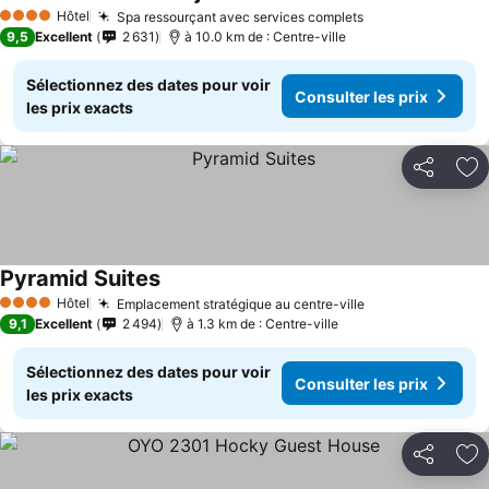
Hôtel
Spa ressourçant avec services complets
4 Étoiles
9,5
Excellent
2 631
à 10.0 km de : Centre-ville
Sélectionnez des dates pour voir
Consulter les prix
les prix exacts
Partager
Aj
Pyramid Suites
Hôtel
Emplacement stratégique au centre-ville
4 Étoiles
9,1
Excellent
2 494
à 1.3 km de : Centre-ville
Sélectionnez des dates pour voir
Consulter les prix
les prix exacts
Partager
Aj