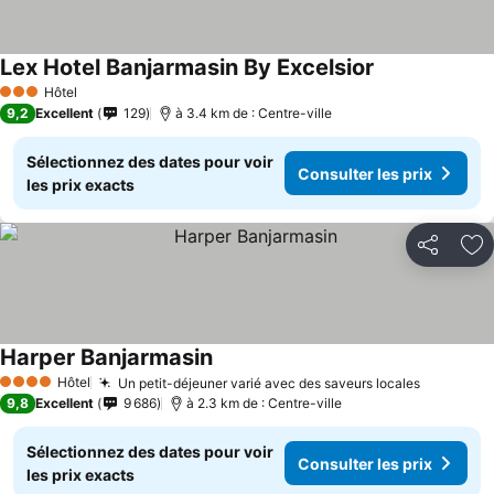
Lex Hotel Banjarmasin By Excelsior
Hôtel
3 Étoiles
9,2
Excellent
129
à 3.4 km de : Centre-ville
Sélectionnez des dates pour voir
Consulter les prix
les prix exacts
Partager
Aj
Harper Banjarmasin
Hôtel
Un petit-déjeuner varié avec des saveurs locales
4 Étoiles
9,8
Excellent
9 686
à 2.3 km de : Centre-ville
Sélectionnez des dates pour voir
Consulter les prix
les prix exacts