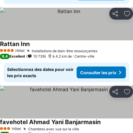
Partager
Aj
Rattan Inn
Hôtel
Installations de bien-être ressourçantes
4 Étoiles
9,4
Excellent
10 739
à 4.2 km de : Centre-ville
Sélectionnez des dates pour voir
Consulter les prix
les prix exacts
Partager
Aj
favehotel Ahmad Yani Banjarmasin
Hôtel
Chambres avec vue sur la ville
3 Étoiles