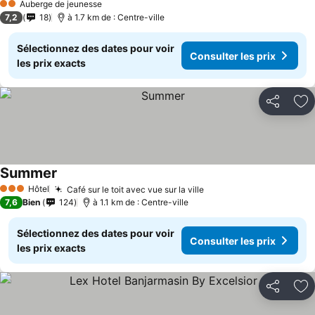
Auberge de jeunesse
2 Étoiles
7,2
18
à 1.7 km de : Centre-ville
Sélectionnez des dates pour voir
Consulter les prix
les prix exacts
Partager
Aj
Summer
Hôtel
Café sur le toit avec vue sur la ville
3 Étoiles
7,6
Bien
124
à 1.1 km de : Centre-ville
Sélectionnez des dates pour voir
Consulter les prix
les prix exacts
Partager
Aj