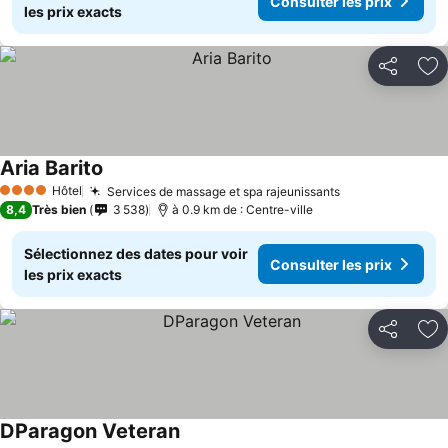
Consulter les prix
les prix exacts
Partager
Aj
Aria Barito
Hôtel
Services de massage et spa rajeunissants
4 Étoiles
8,4
Très bien
3 538
à 0.9 km de : Centre-ville
Sélectionnez des dates pour voir
Consulter les prix
les prix exacts
Partager
Aj
DParagon Veteran