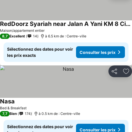
RedDoorz Syariah near Jalan A Yani KM 8 Citraland
Maison/appartement entier
8,7
Excellent
14
à 6.5 km de : Centre-ville
Sélectionnez des dates pour voir
Consulter les prix
les prix exacts
Partager
Aj
Nasa
Bed & Breakfast
7,7
Bien
174
à 0.5 km de : Centre-ville
Sélectionnez des dates pour voir
Consulter les prix