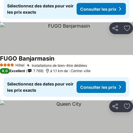
Sélectionnez des dates pour voir
Consulter les prix
les prix exacts
Partager
Aj
FUGO Banjarmasin
Hôtel
Installations de bien-être dédiées
4 Étoiles
9,0
Excellent
7 769
à 1.1 km de : Centre-ville
Sélectionnez des dates pour voir
Consulter les prix
les prix exacts
Partager
Aj