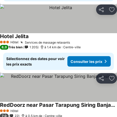
Partager
Aj
Hotel Jelita
Hôtel
Services de massage relaxants
3 Étoiles
8,0
Très bien
1 205
à 1.4 km de : Centre-ville
Sélectionnez des dates pour voir
Consulter les prix
les prix exacts
Partager
Aj
RedDoorz near Pasar Tarapung Siring Banjarmasin
Hôtel
3 Étoiles
7,0
22
à 0.5 km de : Centre-ville