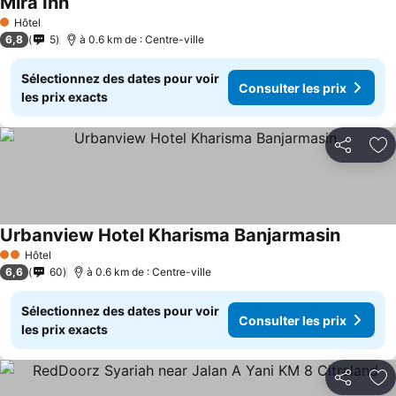
Mira Inn
Hôtel
1 Étoiles
6,8
5
à 0.6 km de : Centre-ville
Sélectionnez des dates pour voir
Consulter les prix
les prix exacts
Partager
Aj
Urbanview Hotel Kharisma Banjarmasin
Hôtel
2 Étoiles
6,6
60
à 0.6 km de : Centre-ville
Sélectionnez des dates pour voir
Consulter les prix
les prix exacts
Partager
Aj