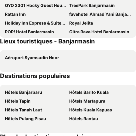
OYO 2301 Hocky Guest House
TreePark Banjarmasin
Rattan Inn
favehotel Ahmad Yani Banjarmasin
Holiday Inn Express & Suites Banjarmasin By Ihg
Royal Jelita
POP! Hotel Banjarmasin
Citra Raya Hotel Banjarmasin
Lieux touristiques - Banjarmasin
Hotel Victoria River View
FUGO Banjarmasin
Queen City
BEST WORLD KINDAI HOTEL
Aéroport Syamsudin Noor
Hotel 88 Banjarmasin By WH
Hotel Golden Tulip Galaxy Banjarmasin
Aria Barito
Summer
Destinations populaires
Lex Hotel Banjarmasin By Excelsior
Harper Banjarmasin
Hotel Jelita
RedDoorz near Pasar Tarapung Siring Banjarmasin
Hôtels Banjarbaru
Hôtels Barito Kuala
Citraraya
Urbanview Hotel Niraz Syariah Banjarmasin by RedDoorz
Hôtels Tapin
Hôtels Martapura
Save
City Home
Hôtels Tanah Laut
Hôtels Kuala Kapuas
Hotel SAS Syariah
Mira Inn
Hôtels Pulang Pisau
Hôtels Rantau
Urbanview Hotel Kharisma Banjarmasin
Regen Banjarmasin
Hotel O Wisma Focus
Oyo 3762 Wisma Focus