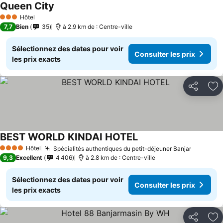
Queen City
Hôtel
3 Étoiles
7,7
Bien
35
à 2.9 km de : Centre-ville
Sélectionnez des dates pour voir
Consulter les prix
les prix exacts
Partager
Aj
BEST WORLD KINDAI HOTEL
Hôtel
Spécialités authentiques du petit-déjeuner Banjar
4 Étoiles
9,3
Excellent
4 406
à 2.8 km de : Centre-ville
Sélectionnez des dates pour voir
Consulter les prix
les prix exacts
Partager
Aj