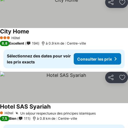
Partager
Aj
City Home
Hôtel
3 Étoiles
8,8
Excellent
194
à 0.9 km de : Centre-ville
Sélectionnez des dates pour voir
Consulter les prix
les prix exacts
Partager
Aj
Hotel SAS Syariah
Hôtel
Un séjour respectueux des principes islamiques
1 Étoiles
7,5
Bien
111
à 0.8 km de : Centre-ville