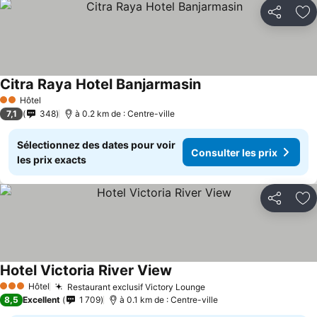
Partager
Aj
Citra Raya Hotel Banjarmasin
Hôtel
2 Étoiles
7,1
348
à 0.2 km de : Centre-ville
Sélectionnez des dates pour voir
Consulter les prix
les prix exacts
Partager
Aj
Hotel Victoria River View
Hôtel
Restaurant exclusif Victory Lounge
3 Étoiles
8,5
Excellent
1 709
à 0.1 km de : Centre-ville