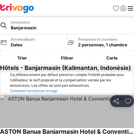
Favoris
Se con
Me
Destination
Banjarmasin
Arrivée/départ
Personnes et chambres
Dates
2 personnes, 1 chambre
Trier
Filtrer
Carte
Hôtels - Banjarmasin (Kalimantan, Indonésie)
Ce référencement par défaut prend en compte l’intérêt probable pour
l’utilisateur, le tarif proposé et la compensation versée par les
annonceurs. Les offres ne sont pas exhaustives.
Comment fonctionne trivago
Partager
Aj
ASTON Banua Banjarmasin Hotel & Convention Center