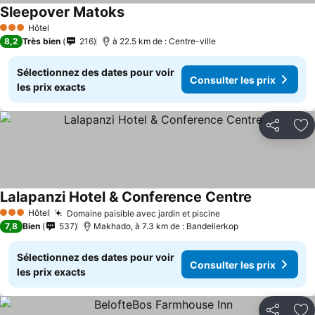
Sleepover Matoks
Consulter les prix
Hôtel
3 Étoiles
8,2
Très bien
216
à 22.5 km de : Centre-ville
Sélectionnez des dates pour voir
Consulter les prix
les prix exacts
Partager
Aj
Lalapanzi Hotel & Conference Centre
Consulter le
Hôtel
Domaine paisible avec jardin et piscine
Consulter les prix
3 Étoiles
7,8
Bien
537
Makhado, à 7.3 km de : Bandelierkop
Sélectionnez des dates pour voir
Consulter les prix
les prix exacts