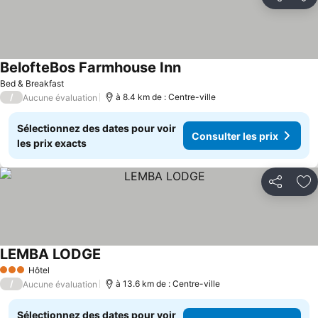
Partager
Aj
BelofteBos Farmhouse Inn
Consulter les prix
Bed & Breakfast
/
à 8.4 km de : Centre-ville
Aucune évaluation
Sélectionnez des dates pour voir
Consulter les prix
les prix exacts
Partager
Aj
LEMBA LODGE
Consulter les prix
Hôtel
3 Étoiles
/
à 13.6 km de : Centre-ville
Aucune évaluation
Sélectionnez des dates pour voir