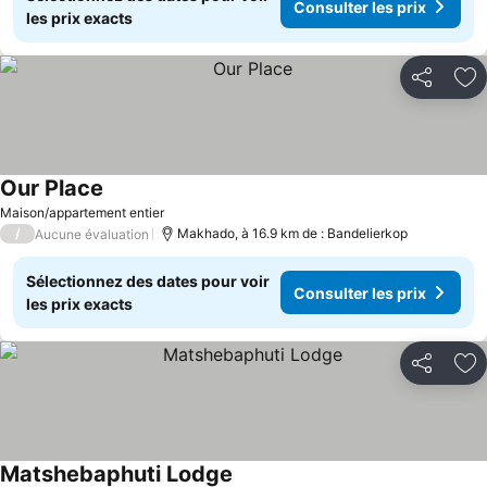
Consulter les prix
les prix exacts
Partager
Aj
Our Place
Consulter les prix
Maison/appartement entier
/
Makhado, à 16.9 km de : Bandelierkop
Aucune évaluation
Sélectionnez des dates pour voir
Consulter les prix
les prix exacts
Partager
Aj
Matshebaphuti Lodge
Consulter les prix