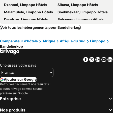
Dzanani, Limpopo Hôtels
Sibasa, Limpopo Hôtels
Malamulele, Limpopo Hôtels
Soekmekaar, Limpopo Hôtels
Dendron, Limpopo Hôtels
Sebayeng, Limpopo Hôtels
Modjadjiskloof, Limpopo Hôtels
Mankweng, Limpopo Hôtels
Voir tous les hébergements pour Bandelierkop
Myngenoegen, Limpopo Hôtels
Polokwane, Limpopo Hôtels
Comparateur d'hôtels
Afrique
Afrique du Sud
Limpopo
Tzaneen, Limpopo Hôtels
Mokopane, Limpopo Hôtels
Bandelierkop
Makhado, Limpopo Hôtels
Haenertsburg, Limpopo Hôtels
Lebowakgomo, Limpopo Hôtels
Magoebaskloof, Limpopo Hôtels
Facebook
Twitter
Insta
Yo
Alldays, Limpopo Hôtels
Vivo, Limpopo Hôtels
Choisissez votre pays
Le Cap, Cap-Occidental Hôtels
Johannesbourg, Gauteng Hôtels
Durban, KwaZulu-Natal Hôtels
Pretoria, Gauteng Hôtels
Ajouter sur Google
Retrouvez facilement nos résultats :
Port Elizabeth, Ostkap Hôtels
East London, Ostkap Hôtels
ajoutez trivago comme source
Ballito, KwaZulu-Natal Hôtels
Bloemfontein, État-Libre Hôtels
préférée sur Google.
Entreprise
Hermanus, Cap-Occidental Hôtels
Nos produits