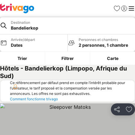
Favoris
Se con
Me
Destination
Bandelierkop
Arrivée/départ
Personnes et chambres
Dates
2 personnes, 1 chambre
Trier
Filtrer
Carte
Hôtels - Bandelierkop (Limpopo, Afrique du
Sud)
Ce référencement par défaut prend en compte l’intérêt probable pour
l’utilisateur, le tarif proposé et la compensation versée par les
annonceurs. Les offres ne sont pas exhaustives.
Comment fonctionne trivago
Partager
Aj