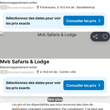
Maison/appartement entier
/
Polokwane, à 19.0 km de : Bandelierkop
Aucune évaluation
Sélectionnez des dates pour voir
Consulter les prix
les prix exacts
Partager
Aj
Mvb Safaris & Lodge
Consulter les prix
Maison/appartement entier
/
à 19.9 km de : Centre-ville
Aucune évaluation
Sélectionnez des dates pour voir
Consulter les prix
les prix exacts
Voir plus
Les prix et les disponibilités que nous recevons des sites de
réservation changent constamment. Par conséquent, il se peut que