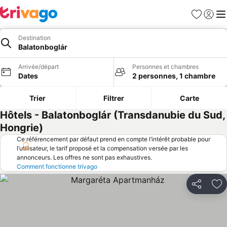
Favoris
Se con
Me
Destination
Balatonboglár
Arrivée/départ
Personnes et chambres
Dates
2 personnes, 1 chambre
Trier
Filtrer
Carte
Hôtels - Balatonboglár (Transdanubie du Sud,
Hongrie)
Ce référencement par défaut prend en compte l’intérêt probable pour
l’utilisateur, le tarif proposé et la compensation versée par les
annonceurs. Les offres ne sont pas exhaustives.
Comment fonctionne trivago
Partager
Aj