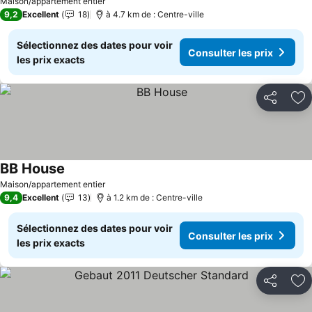
Maison/appartement entier
9,2
Excellent
18
à 4.7 km de : Centre-ville
Sélectionnez des dates pour voir
Consulter les prix
les prix exacts
Partager
Aj
BB House
Consulter les prix
Maison/appartement entier
9,4
Excellent
13
à 1.2 km de : Centre-ville
Sélectionnez des dates pour voir
Consulter les prix
les prix exacts
Partager
Aj