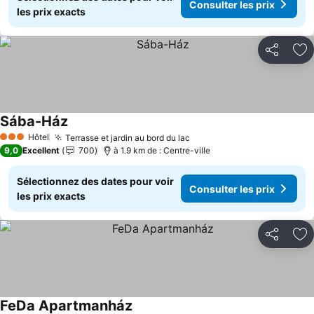
Consulter les prix
les prix exacts
Partager
Aj
Sába-Ház
Consulter les prix
Hôtel
Terrasse et jardin au bord du lac
Consulter les prix
3 Étoiles
9,0
Excellent
700
à 1.9 km de : Centre-ville
Sélectionnez des dates pour voir
Consulter les prix
les prix exacts
Partager
Aj
FeDa Apartmanház
Consulter les prix