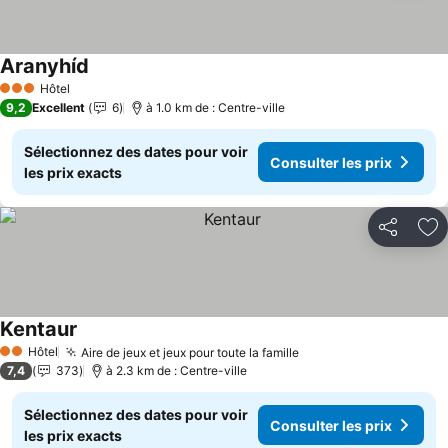
Aranyhíd
Consulter les prix
Hôtel
3 Étoiles
9,2
Excellent
6
à 1.0 km de : Centre-ville
Sélectionnez des dates pour voir
Consulter les prix
les prix exacts
Partager
Aj
Kentaur
Consulter les prix
Hôtel
Aire de jeux et jeux pour toute la famille
Consulter les prix
2 Étoiles
7,4
373
à 2.3 km de : Centre-ville
Sélectionnez des dates pour voir
Consulter les prix
les prix exacts