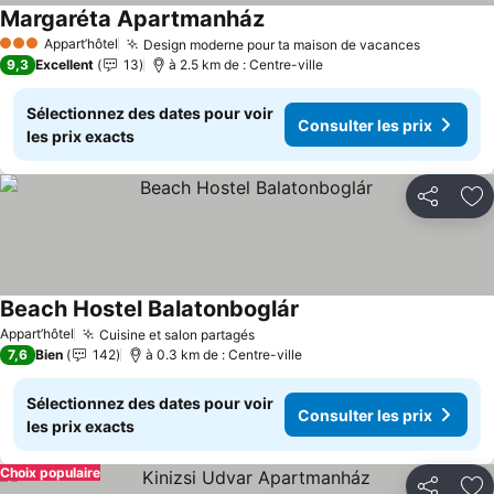
Margaréta Apartmanház
Consulter les prix
Appart’hôtel
Design moderne pour ta maison de vacances
Consulter
3 Étoiles
9,3
Excellent
13
à 2.5 km de : Centre-ville
Sélectionnez des dates pour voir
Consulter les prix
les prix exacts
Partager
Aj
Beach Hostel Balatonboglár
Consulter les prix
Appart’hôtel
Cuisine et salon partagés
Consulter les prix
7,6
Bien
142
à 0.3 km de : Centre-ville
Sélectionnez des dates pour voir
Consulter les prix
les prix exacts
Choix populaire