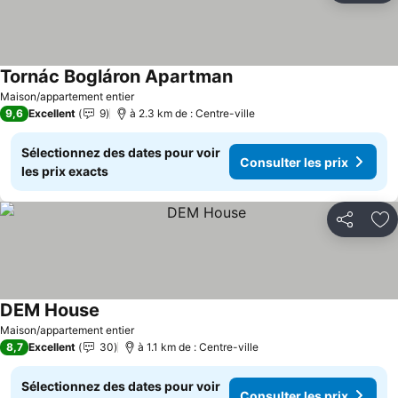
Tornác Bogláron Apartman
Consulter les prix
Maison/appartement entier
9,6
Excellent
9
à 2.3 km de : Centre-ville
Sélectionnez des dates pour voir
Consulter les prix
les prix exacts
Partager
Aj
DEM House
Consulter les prix
Maison/appartement entier
8,7
Excellent
30
à 1.1 km de : Centre-ville
Sélectionnez des dates pour voir
Consulter les prix