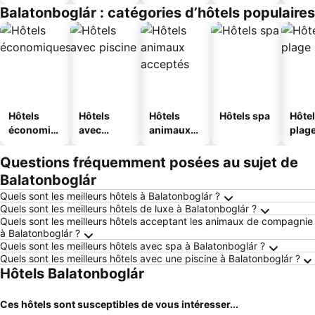
jeunesse
Balatonboglár : catégories d’hôtels populaires
Hôtels
Hôtels
Hôtels
Hôtels spa
Hôtel
économiq
avec
animaux
plag
ues
piscine
acceptés
Questions fréquemment posées au sujet de
Balatonboglár
Quels sont les meilleurs hôtels à Balatonboglár ?
Quels sont les meilleurs hôtels de luxe à Balatonboglár ?
Quels sont les meilleurs hôtels acceptant les animaux de compagnie
à Balatonboglár ?
Quels sont les meilleurs hôtels avec spa à Balatonboglár ?
Quels sont les meilleurs hôtels avec une piscine à Balatonboglár ?
Hôtels Balatonboglár
Ces hôtels sont susceptibles de vous intéresser...