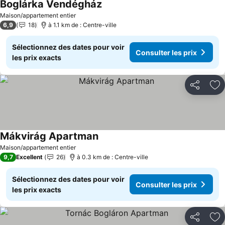
Boglárka Vendégház
Consulter les prix
Maison/appartement entier
6,9
18
à 1.1 km de : Centre-ville
Sélectionnez des dates pour voir
Consulter les prix
les prix exacts
Partager
Aj
Mákvirág Apartman
Consulter les prix
Maison/appartement entier
9,7
Excellent
26
à 0.3 km de : Centre-ville
Sélectionnez des dates pour voir
Consulter les prix
les prix exacts
Partager
Aj