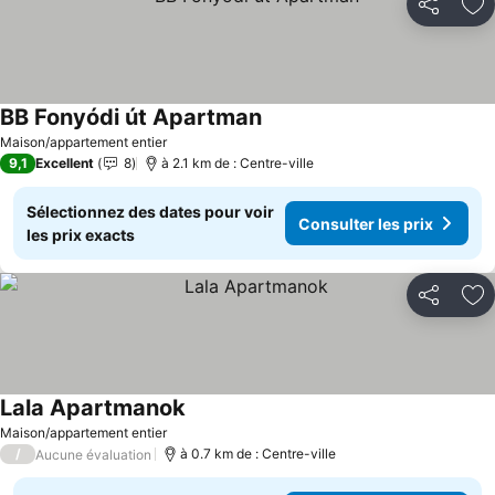
Partager
Aj
BB Fonyódi út Apartman
Consulter les prix
Maison/appartement entier
9,1
Excellent
8
à 2.1 km de : Centre-ville
Sélectionnez des dates pour voir
Consulter les prix
les prix exacts
Partager
Aj
Lala Apartmanok
Consulter les prix
Maison/appartement entier
/
à 0.7 km de : Centre-ville
Aucune évaluation