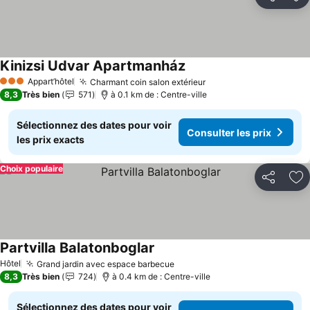
Partager
Aj
Kinizsi Udvar Apartmanház
Consulter les prix
Appart’hôtel
Charmant coin salon extérieur
Consulter les prix
3 Étoiles
8,3
Très bien
571
à 0.1 km de : Centre-ville
Sélectionnez des dates pour voir
Consulter les prix
les prix exacts
Choix populaire
Partager
Aj
Partvilla Balatonboglar
Consulter les prix
Hôtel
Grand jardin avec espace barbecue
Consulter les prix
8,3
Très bien
724
à 0.4 km de : Centre-ville
Sélectionnez des dates pour voir