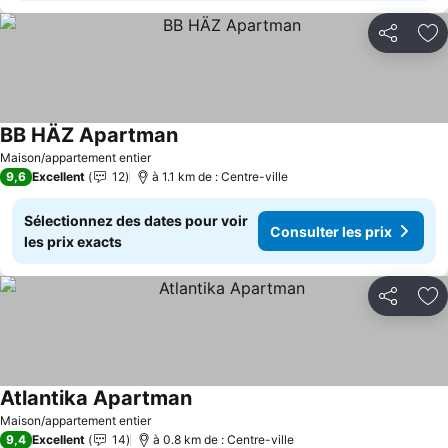
Partager
Aj
BB HÄZ Apartman
Consulter les prix
Maison/appartement entier
9,6
Excellent
12
à 1.1 km de : Centre-ville
Sélectionnez des dates pour voir
Consulter les prix
les prix exacts
Partager
Aj
Atlantika Apartman
Consulter les prix
Maison/appartement entier
9,4
Excellent
14
à 0.8 km de : Centre-ville