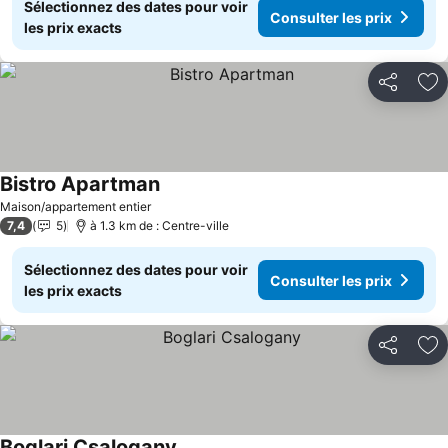
Sélectionnez des dates pour voir
Consulter les prix
les prix exacts
Partager
Aj
Bistro Apartman
Consulter les prix
Maison/appartement entier
7,4
5
à 1.3 km de : Centre-ville
Sélectionnez des dates pour voir
Consulter les prix
les prix exacts
Partager
Aj
Boglari Csalogany