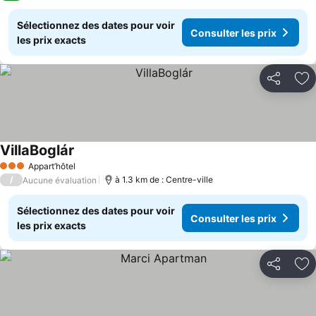
Sélectionnez des dates pour voir
Consulter les prix
les prix exacts
Partager
Aj
VillaBoglár
Consulter les prix
Appart’hôtel
3 Étoiles
/
à 1.3 km de : Centre-ville
Aucune évaluation
Sélectionnez des dates pour voir
Consulter les prix
les prix exacts
Partager
Aj