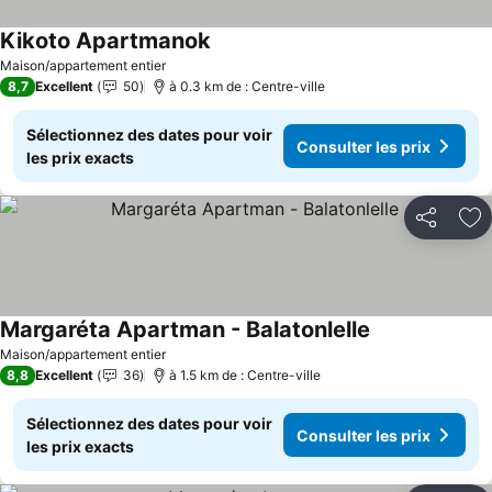
Kikoto Apartmanok
Consulter les prix
Maison/appartement entier
8,7
Excellent
50
à 0.3 km de : Centre-ville
Sélectionnez des dates pour voir
Consulter les prix
les prix exacts
Partager
Aj
Margaréta Apartman - Balatonlelle
Consulter les p
Maison/appartement entier
8,8
Excellent
36
à 1.5 km de : Centre-ville
Sélectionnez des dates pour voir
Consulter les prix
les prix exacts