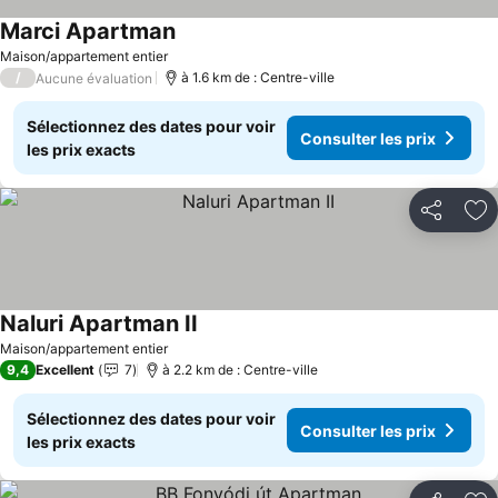
Marci Apartman
Consulter les prix
Maison/appartement entier
/
à 1.6 km de : Centre-ville
Aucune évaluation
Sélectionnez des dates pour voir
Consulter les prix
les prix exacts
Partager
Aj
Naluri Apartman II
Consulter les prix
Maison/appartement entier
9,4
Excellent
7
à 2.2 km de : Centre-ville
Sélectionnez des dates pour voir
Consulter les prix
les prix exacts