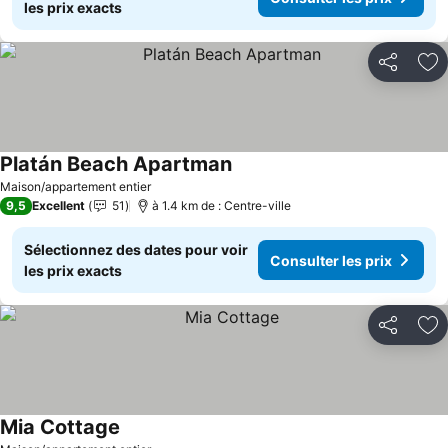
les prix exacts
Partager
Aj
Platán Beach Apartman
Consulter les prix
Maison/appartement entier
9,5
Excellent
51
à 1.4 km de : Centre-ville
Sélectionnez des dates pour voir
Consulter les prix
les prix exacts
Partager
Aj
Mia Cottage
Consulter les prix