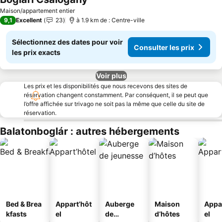
Consulter les prix
Maison/appartement entier
9,1
Excellent
23
à 1.9 km de : Centre-ville
Sélectionnez des dates pour voir
Consulter les prix
les prix exacts
Voir plus
Les prix et les disponibilités que nous recevons des sites de
réservation changent constamment. Par conséquent, il se peut que
l’offre affichée sur trivago ne soit pas la même que celle du site de
réservation.
Balatonboglár : autres hébergements
Bed & Brea
Appart’hôt
Auberge
Maison
Appa
kfasts
el
de
d’hôtes
el