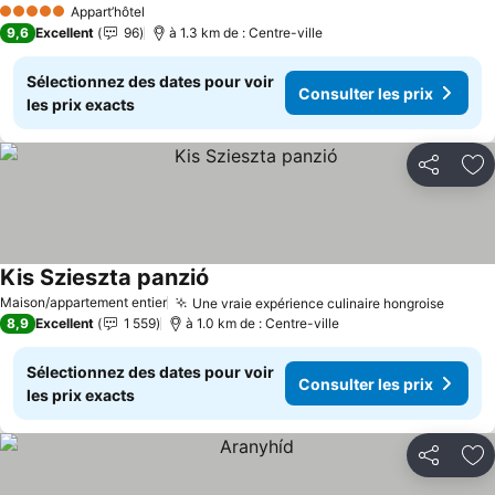
Appart’hôtel
5 Étoiles
9,6
Excellent
96
à 1.3 km de : Centre-ville
Sélectionnez des dates pour voir
Consulter les prix
les prix exacts
Partager
Aj
Kis Szieszta panzió
Consulter les prix
Maison/appartement entier
Une vraie expérience culinaire hongroise
Consul
8,9
Excellent
1 559
à 1.0 km de : Centre-ville
Sélectionnez des dates pour voir
Consulter les prix
les prix exacts
Partager
Aj