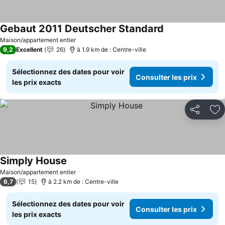
Gebaut 2011 Deutscher Standard
Consulter les pr
Maison/appartement entier
9,2
Excellent
26
à 1.9 km de : Centre-ville
Sélectionnez des dates pour voir
Consulter les prix
les prix exacts
Partager
Aj
Simply House
Consulter les prix
Maison/appartement entier
6,7
15
à 2.2 km de : Centre-ville
Sélectionnez des dates pour voir
Consulter les prix
les prix exacts