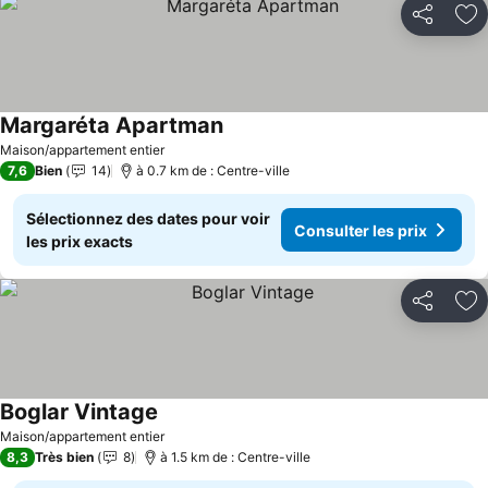
Partager
Aj
Margaréta Apartman
Consulter les prix
Maison/appartement entier
7,6
Bien
14
à 0.7 km de : Centre-ville
Sélectionnez des dates pour voir
Consulter les prix
les prix exacts
Partager
Aj
Boglar Vintage
Consulter les prix
Maison/appartement entier
8,3
Très bien
8
à 1.5 km de : Centre-ville