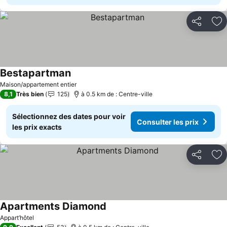
Partager
Aj
Bestapartman
Consulter les prix
Maison/appartement entier
8,1
Très bien
125
à 0.5 km de : Centre-ville
Sélectionnez des dates pour voir
Consulter les prix
les prix exacts
Partager
Aj
Apartments Diamond
Consulter les prix
Appart’hôtel