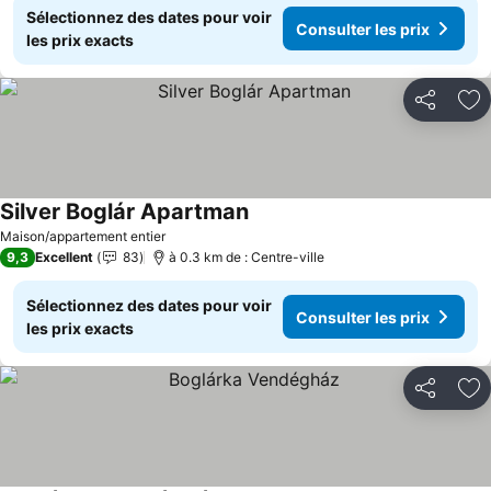
Sélectionnez des dates pour voir
Consulter les prix
les prix exacts
Partager
Aj
Silver Boglár Apartman
Consulter les prix
Maison/appartement entier
9,3
Excellent
83
à 0.3 km de : Centre-ville
Sélectionnez des dates pour voir
Consulter les prix
les prix exacts
Partager
Aj