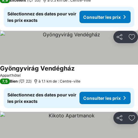
9,9
Excellent
53
à 0.5 km de : Centre-ville
Sélectionnez des dates pour voir
Consulter les prix
les prix exacts
Partager
Aj
Gyöngyvirág Vendégház
Consulter les prix
Appart’hôtel
7,5
Bien
22
à 1.1 km de : Centre-ville
Sélectionnez des dates pour voir
Consulter les prix
les prix exacts
Partager
Aj