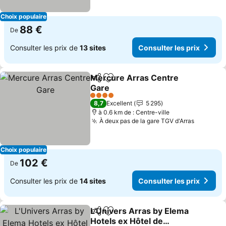
Choix populaire
88 €
De
Consulter les prix de
13 sites
Consulter les prix
Mercure Arras Centre
Partager
Ajouter à mes favoris
Gare
Consulter les prix
4 Étoiles
8,7
Excellent
5 295
à 0.6 km de : Centre-ville
À deux pas de la gare TGV d'Arras
Consulte
Choix populaire
102 €
De
Consulter les prix de
14 sites
Consulter les prix
L'Univers Arras by Elema
Partager
Ajouter à mes favoris
Hotels ex Hôtel de