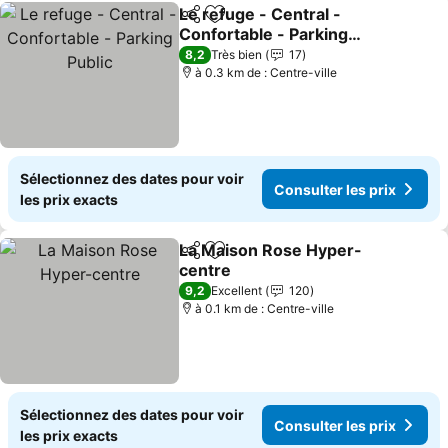
Le refuge - Central -
Partager
Ajouter à mes favoris
Confortable - Parking
Public
Consulter les prix
8,2
Très bien
17
à 0.3 km de : Centre-ville
Sélectionnez des dates pour voir
Consulter les prix
les prix exacts
La Maison Rose Hyper-
Partager
Ajouter à mes favoris
centre
Consulter les prix
9,2
Excellent
120
à 0.1 km de : Centre-ville
Sélectionnez des dates pour voir
Consulter les prix
les prix exacts