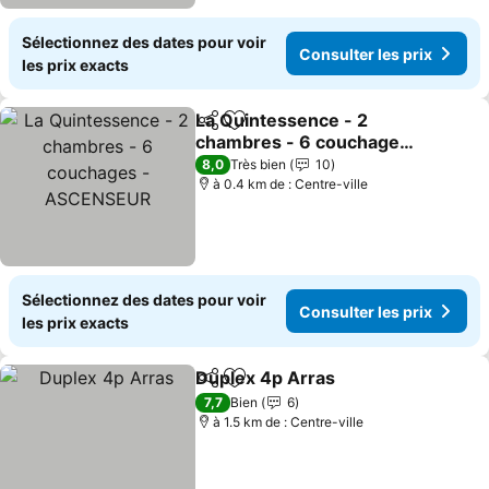
Sélectionnez des dates pour voir
Consulter les prix
les prix exacts
La Quintessence - 2
Partager
Ajouter à mes favoris
chambres - 6 couchages
- ASCENSEUR
Consulter les prix
8,0
Très bien
10
à 0.4 km de : Centre-ville
Sélectionnez des dates pour voir
Consulter les prix
les prix exacts
Duplex 4p Arras
Partager
Ajouter à mes favoris
Consulter 
7,7
Bien
6
à 1.5 km de : Centre-ville