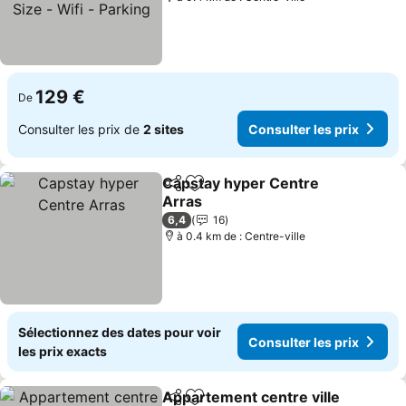
129 €
De
Consulter les prix de
2 sites
Consulter les prix
Capstay hyper Centre
Partager
Ajouter à mes favoris
Arras
Consulter les prix
6,4
16
à 0.4 km de : Centre-ville
Sélectionnez des dates pour voir
Consulter les prix
les prix exacts
Appartement centre ville
Partager