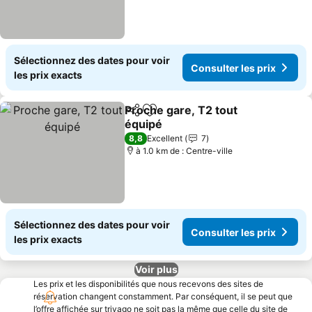
Sélectionnez des dates pour voir
Consulter les prix
les prix exacts
Proche gare, T2 tout
Partager
Ajouter à mes favoris
équipé
Consulter les prix
8,8
Excellent
7
à 1.0 km de : Centre-ville
Sélectionnez des dates pour voir
Consulter les prix
les prix exacts
Voir plus
Les prix et les disponibilités que nous recevons des sites de
réservation changent constamment. Par conséquent, il se peut que
l’offre affichée sur trivago ne soit pas la même que celle du site de