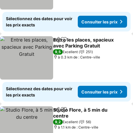
Sélectionnez des dates pour voir
Consulter les prix
les prix exacts
Entre les places, spacieux
Partager
Ajouter à mes favoris
avec Parking Gratuit
Consulter les prix
9,5
Excellent
251
à 0.3 km de : Centre-ville
Sélectionnez des dates pour voir
Consulter les prix
les prix exacts
Studio Flore, à 5 min du
Partager
Ajouter à mes favoris
centre
Consulter les prix
9,2
Excellent
56
à 1.1 km de : Centre-ville