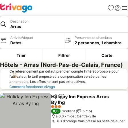
Favoris
Se con
Me
Destination
Arras
Arrivée/départ
Personnes et chambres
Dates
2 personnes, 1 chambre
Trier
Filtrer
Carte
Hôtels - Arras (Nord-Pas-de-Calais, France)
Ce référencement par défaut prend en compte l’intérêt probable pour
l’utilisateur, le tarif proposé et la compensation versée par les
annonceurs. Les offres ne sont pas exhaustives.
Comment fonctionne trivago
Holiday Inn Express Arras
Partager
Ajouter à mes favoris
By Ihg
Consulter les prix
3 Étoiles
8,6
Excellent
5 715
à 0.6 km de : Centre-ville
Jus d'orange frais pressé au petit-déjeuner
C