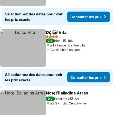
Sélectionnez des dates pour voir
Consulter les prix
les prix exacts
Dolce Vita
Partager
Ajouter à mes favoris
Consulter les pri
4 Étoiles
7,8
Bien
196
à 1.7 km de : Centre-ville
Cuisine bien équipée
Consulter les prix
Sélectionnez des dates pour voir
Consulter les prix
les prix exacts
Hotel Balladins Arras
Partager
Ajouter à mes favoris
Consu
9,7
Excellent
22
à 2.5 km de : Centre-ville