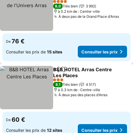
l'Univers Arras
Consulter les prix
4 Étoiles
8,0
Très bien
3 992
à 0.2 km de : Centre-ville
À deux pas de la Grand Place d'Arras
Consul
76 €
De
Consulter les prix de
15 sites
Consulter les prix
B&B HOTEL Arras Centre
Partager
Ajouter à mes favoris
Les Places
Consulter les prix
3 Étoiles
8,1
Très bien
4 517
à 0.3 km de : Centre-ville
À deux pas des places d'Arras
Consulter l
60 €
De
Consulter les prix de
12 sites
Consulter les prix