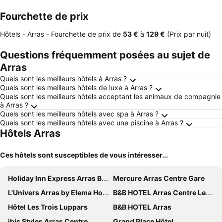
Fourchette de prix
Hôtels - Arras -
Fourchette de prix
de
‎53 €
à
‎129 €
(Prix par nuit)
Questions fréquemment posées au sujet de
Arras
Quels sont les meilleurs hôtels à Arras ?
Quels sont les meilleurs hôtels de luxe à Arras ?
Quels sont les meilleurs hôtels acceptant les animaux de compagnie
à Arras ?
Quels sont les meilleurs hôtels avec spa à Arras ?
Quels sont les meilleurs hôtels avec une piscine à Arras ?
Hôtels Arras
Ces hôtels sont susceptibles de vous intéresser...
Holiday Inn Express Arras By Ihg
Mercure Arras Centre Gare
L'Univers Arras by Elema Hotels ex Hôtel de l'Univers Arras
B&B HOTEL Arras Centre Les Places
Hôtel Les Trois Luppars
B&B HOTEL Arras
ibis Styles Arras Centre
Grand Place Hôtel