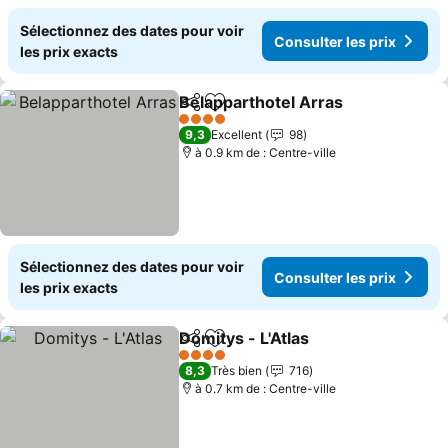
Sélectionnez des dates pour voir
Consulter les prix
les prix exacts
Belapparthotel Arras
Partager
Ajouter à mes favoris
Consu
4 Étoiles
9,3
Excellent
98
à 0.9 km de : Centre-ville
Sélectionnez des dates pour voir
Consulter les prix
les prix exacts
Domitys - L'Atlas
Partager
Ajouter à mes favoris
Consulter 
4 Étoiles
8,3
Très bien
716
à 0.7 km de : Centre-ville