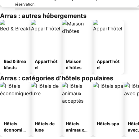
réservation.
Arras : autres hébergements
Bed & Brea
Appart’hôt
Maison
Appart’hôt
kfasts
el
d’hôtes
el
Arras : catégories d’hôtels populaires
Hôtels
Hôtels de
Hôtels
Hôtels spa
Hôte
économiq
luxe
animaux
avec
ues
acceptés
park