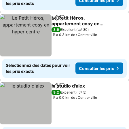
Consulter les prix
les prix exacts
Le Petit Héros,
Partager
Ajouter à mes favoris
appartement cosy en
hyper centre
Consulter les prix
8,6
Excellent
80
à 0.3 km de : Centre-ville
Sélectionnez des dates pour voir
Consulter les prix
les prix exacts
le studio d'alex
Partager
Ajouter à mes favoris
Consulter le
9,2
Excellent
5
à 0.0 km de : Centre-ville