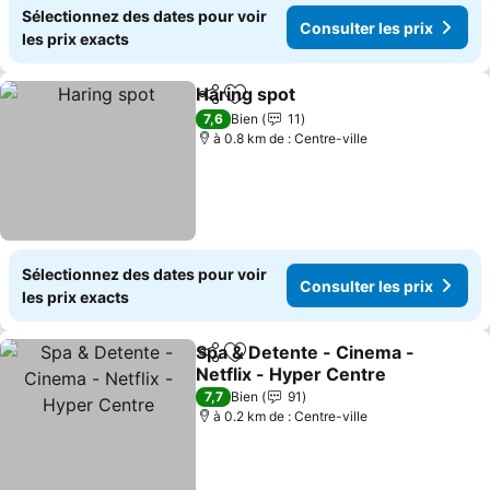
Sélectionnez des dates pour voir
Consulter les prix
les prix exacts
Haring spot
Partager
Ajouter à mes favoris
Consulter les p
7,6
Bien
11
à 0.8 km de : Centre-ville
Sélectionnez des dates pour voir
Consulter les prix
les prix exacts
Spa & Detente - Cinema -
Partager
Ajouter à mes favoris
Netflix - Hyper Centre
Consulter les prix
7,7
Bien
91
à 0.2 km de : Centre-ville