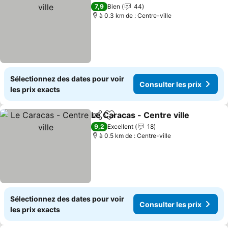
Ajouter à mes favoris
C
7,9
Bien
44
à 0.3 km de : Centre-ville
Sélectionnez des dates pour voir
Consulter les prix
les prix exacts
Le Caracas - Centre ville
Partager
Ajouter à mes favoris
C
9,2
Excellent
18
à 0.5 km de : Centre-ville
Sélectionnez des dates pour voir
Consulter les prix
les prix exacts