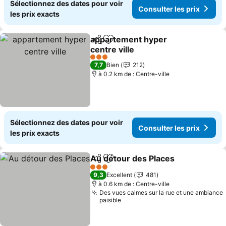
Sélectionnez des dates pour voir
Consulter les prix
les prix exacts
appartement hyper
Partager
Ajouter à mes favoris
centre ville
Consulter les prix
3 Étoiles
7,7
Bien
212
à 0.2 km de : Centre-ville
Sélectionnez des dates pour voir
Consulter les prix
les prix exacts
Au détour des Places
Partager
Ajouter à mes favoris
Consu
3 Étoiles
9,3
Excellent
481
à 0.6 km de : Centre-ville
Des vues calmes sur la rue et une ambiance
paisible