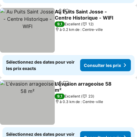
Au Puits Saint Josse -
Partager
Ajouter à mes favoris
Centre Historique - WIFI
Consulter les prix
9,1
Excellent
12
à 0.2 km de : Centre-ville
Sélectionnez des dates pour voir
Consulter les prix
les prix exacts
L'évasion arrageoise 58
Partager
Ajouter à mes favoris
m²
Consulter les prix
9,1
Excellent
23
à 0.3 km de : Centre-ville
Sélectionnez des dates pour voir