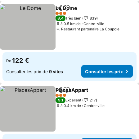
Le Dome
Partager
Ajouter à mes favoris
Consulter les prix
3 Étoiles
8,4
Très bien
839
à 0.5 km de : Centre-ville
Restaurant partenaire La Coupole
Consulte
122 €
De
Consulter les prix de
9 sites
Consulter les prix
PlacesAppart
Partager
Ajouter à mes favoris
Consulter les
3 Étoiles
9,1
Excellent
217
à 0.4 km de : Centre-ville