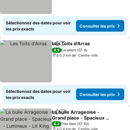
Sélectionnez des dates pour voir
Consulter les prix
les prix exacts
Les Toits d'Arras
Partager
Ajouter à mes favoris
Consulter 
9,5
Excellent
6
à 0.3 km de : Centre-ville
Sélectionnez des dates pour voir
Consulter les prix
les prix exacts
La bulle Arrageoise -
Partager
Ajouter à mes favoris
Grand place - Spacieux -
Lumineux - Lit King Size -
Consulter les prix
8,2
Très bien
62
Wifi - Parking
à 0.4 km de : Centre-ville