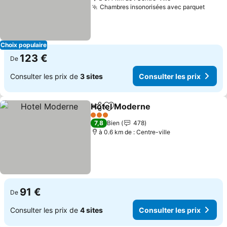
Chambres insonorisées avec parquet
Consul
Choix populaire
123 €
De
Consulter les prix de
3 sites
Consulter les prix
Hotel Moderne
Partager
Ajouter à mes favoris
Consulter l
3 Étoiles
7,8
Bien
478
à 0.6 km de : Centre-ville
91 €
De
Consulter les prix de
4 sites
Consulter les prix