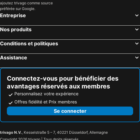
ajoutez trivago comme source
Le Coq, Flandres Hôtels
Paris, Île-de-France Hôtels
préférée sur Google.
Entreprise
Nice, Provence-Alpes-Côte d'Azur Hôtels
Cannes, Provence-Alpes-Côte d'Azur Hôtels
Marseille, Provence-Alpes-Côte d'Azur Hôtels
Chamonix-Mont-Blanc, Auvergne-Rhône-Alpes Hôtels
Nos produits
Antibes, Provence-Alpes-Côte d'Azur Hôtels
Lyon, Auvergne-Rhône-Alpes Hôtels
Conditions et politiques
Toulouse, Midi-Pyrénées Hôtels
Bordeaux, Aquitaine Hôtels
Assistance
Connectez-vous pour bénéficier des
avantages réservés aux membres
Personnalisez votre expérience
Offres fidélité et Prix membres
Se connecter
trivago N.V.
, Kesselstraße 5 – 7, 40221 Düsseldorf, Allemagne
Copyright 2026 trivago | Tous droits réservés.