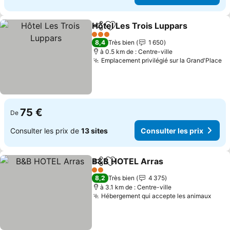
Hôtel Les Trois Luppars
Partager
Ajouter à mes favoris
Co
3 Étoiles
8,4
Très bien
1 650
à 0.5 km de : Centre-ville
Emplacement privilégié sur la Grand'Place
Co
75 €
De
Consulter les prix de
13 sites
Consulter les prix
B&B HOTEL Arras
Partager
Ajouter à mes favoris
Consulter
2 Étoiles
8,2
Très bien
4 375
à 3.1 km de : Centre-ville
Hébergement qui accepte les animaux
Consu