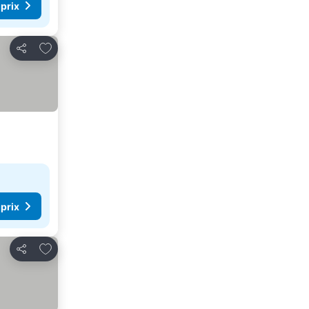
 prix
Ajouter à mes favoris
Partager
 prix
Ajouter à mes favoris
Partager