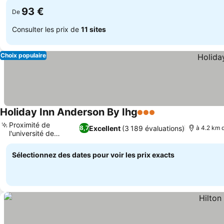
93 €
De
Consulter les prix de
11 sites
Choix populaire
Holiday Inn Anderson By Ihg
3 Étoiles
Proximité de
Excellent
(3 189 évaluations)
8,7
à 4.2 km d
l'université de
Clemson
Sélectionnez des dates pour voir les prix exacts