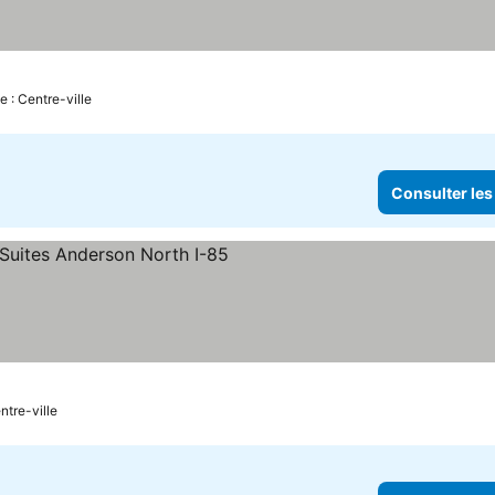
e : Centre-ville
Consulter les
es
ntre-ville