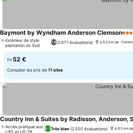
Baymont by Wyndham Anderson Clemson
3 Éto
Extérieur de style
(2 671 évaluations)
7,0
à 8.2 km de : Centre
plantation du Sud
52 €
De
Consulter les prix de
11 sites
Country Inn & Suites by Radisson, Anderson, 
Accès pratique aux
Très bien
(2 550 évaluations)
8,3
à 8.5 km de
I-85 et US-76