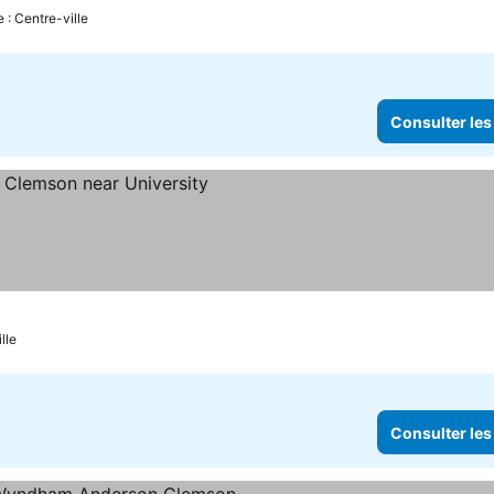
e : Centre-ville
Consulter les
lle
Consulter les