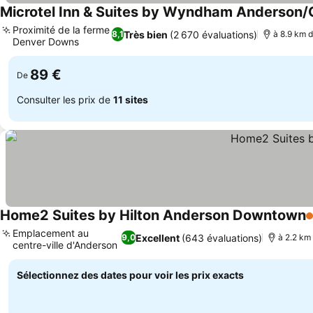
Microtel Inn & Suites by Wyndham Anderson
Proximité de la ferme
Très bien
(2 670 évaluations)
8,1
à 8.9 km d
Denver Downs
89 €
De
Consulter les prix de
11 sites
Home2 Suites by Hilton Anderson Downtown
3
Emplacement au
Excellent
(643 évaluations)
9,0
à 2.2 km 
centre-ville d'Anderson
Sélectionnez des dates pour voir les prix exacts