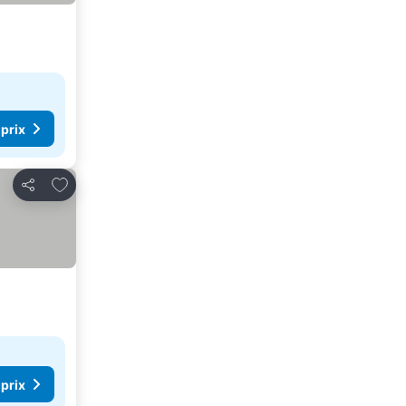
 prix
Ajouter à mes favoris
Partager
 prix