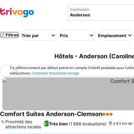
Destination
Filtres
Trier par
Prix
Emplacement
Hôtels - Anderson (Carolin
Ce référencement par défaut prend en compte l’intérêt probable pour l’utili
exhaustives.
Comment fonctionne trivago
Comfort Suites Anderson-Clemson
3 Étoiles
Proximité des
Très bien
(1 888 évaluations)
8,1
à 8.5 km de :
attractions locales