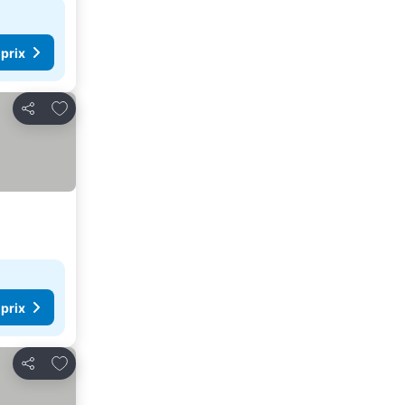
 prix
Ajouter à mes favoris
Partager
 prix
Ajouter à mes favoris
Partager