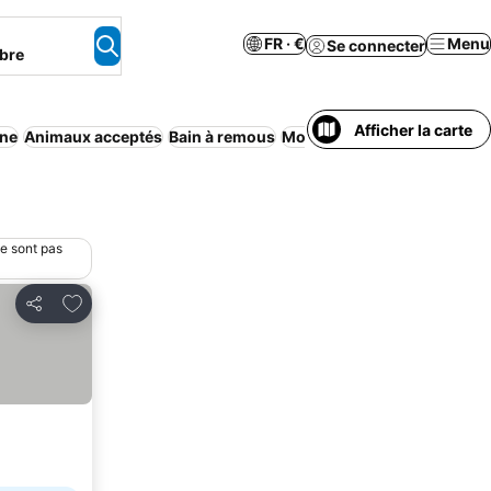
FR · €
Menu
Se connecter
bre
Afficher la carte
ine
Animaux acceptés
Bain à remous
Motel
Wi-Fi
Aucun prépaie
ne sont pas
Ajouter à mes favoris
Partager