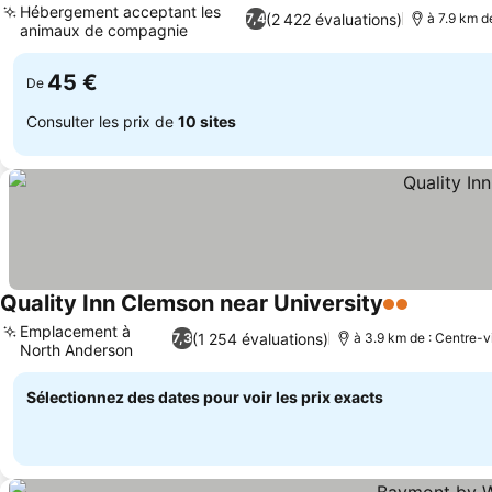
Hébergement acceptant les
(2 422 évaluations)
7,4
à 7.9 km d
animaux de compagnie
45 €
De
Consulter les prix de
10 sites
Quality Inn Clemson near University
2 Étoiles
Emplacement à
(1 254 évaluations)
7,3
à 3.9 km de : Centre-vi
North Anderson
Sélectionnez des dates pour voir les prix exacts