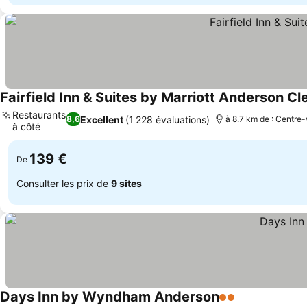
Fairfield Inn & Suites by Marriott Anderson C
Restaurants
Excellent
(1 228 évaluations)
8,6
à 8.7 km de : Centre-v
à côté
139 €
De
Consulter les prix de
9 sites
Days Inn by Wyndham Anderson
2 Étoiles