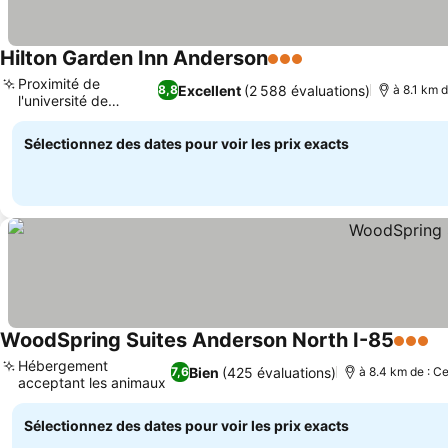
Hilton Garden Inn Anderson
3 Étoiles
Proximité de
Excellent
(2 588 évaluations)
8,8
à 8.1 km d
l'université de
Clemson
Sélectionnez des dates pour voir les prix exacts
WoodSpring Suites Anderson North I-85
3 Étoil
Hébergement
Bien
(425 évaluations)
7,6
à 8.4 km de : Ce
acceptant les animaux
Sélectionnez des dates pour voir les prix exacts