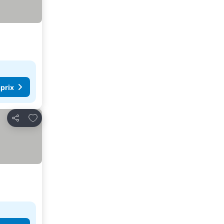
 prix
Ajouter à mes favoris
Partager