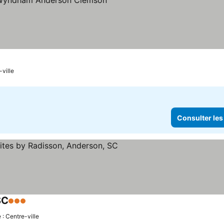
iles
-ville
Consulter les
SC
3 Étoiles
 : Centre-ville