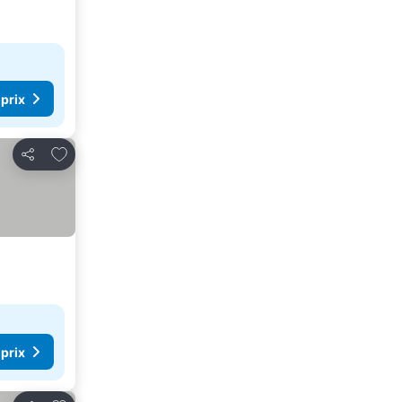
 prix
Ajouter à mes favoris
Partager
 prix