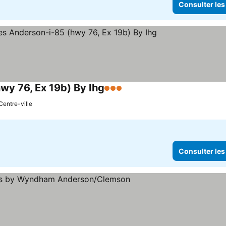
Consulter les
wy 76, Ex 19b) By Ihg
3 Étoiles
Centre-ville
Consulter les