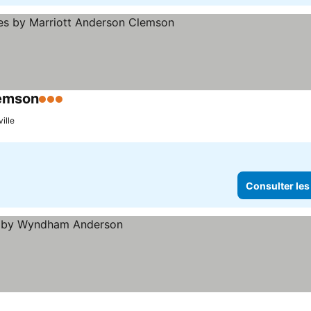
lemson
3 Étoiles
ille
Consulter les