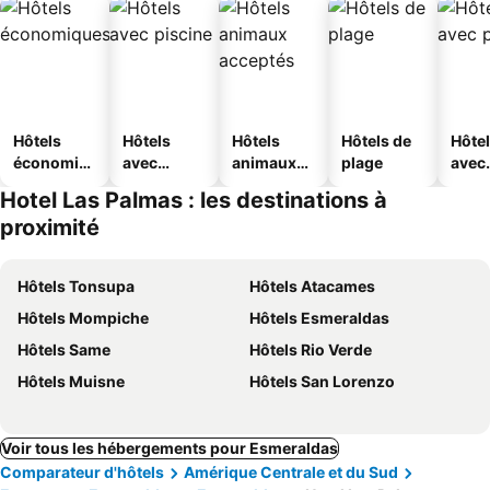
Hôtels
Hôtels
Hôtels
Hôtels de
Hôte
économiq
avec
animaux
plage
avec
ues
piscine
acceptés
park
Hotel Las Palmas : les destinations à
proximité
Hôtels Tonsupa
Hôtels Atacames
Hôtels Mompiche
Hôtels Esmeraldas
Hôtels Same
Hôtels Rio Verde
Hôtels Muisne
Hôtels San Lorenzo
Voir tous les hébergements pour Esmeraldas
Comparateur d'hôtels
Amérique Centrale et du Sud