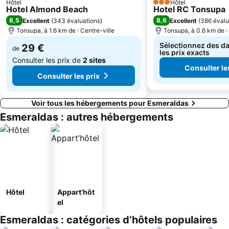
Hôtel
Hôtel
3 Étoiles
Hotel Almond Beach
Hotel RC Tonsupa
8,5
8,6
Excellent
(
343 évaluations
)
Excellent
(
386 évalu
Tonsupa, à 1.6 km de : Centre-ville
Tonsupa, à 0.6 km de :
Sélectionnez des da
29 €
de
les prix exacts
Consulter les prix de
2 sites
Consulter le
Consulter les prix
Voir tous les hébergements pour Esmeraldas
Esmeraldas : autres hébergements
Hôtel
Appart’hôt
el
Esmeraldas : catégories d’hôtels populaires