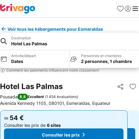
Favoris
Se con
Me
Voir tous les hébergements pour Esmeraldas
Destination
Hotel Las Palmas
Arrivée/départ
Personnes et chambres
Dates
2 personnes, 1 chambre
Comment les paiements influencent notre classement
Hotel Las Palmas
Partager
Aj
Pousada
8,8
Excellent
(
1 454 évaluations
)
Avenida Kennedy 1105, 080101, Esmeraldas, Equateur
54 €
54 €
de
de
Consulter les prix de
6 sites
Consulter les prix de
6 sites
Consulter les prix
Consulter les prix