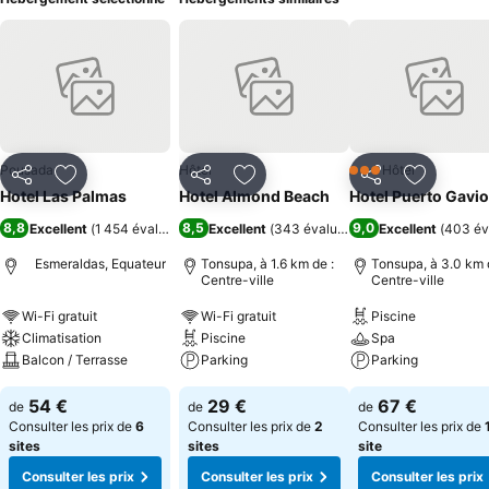
Pousada
Hôtel
Hôtel
3 Étoiles
Partager
Ajouter à mes favoris
Partager
Ajouter à mes favoris
Partager
Ajouter à
Hotel Las Palmas
Hotel Almond Beach
Hotel Puerto Gavio
8,8
8,5
9,0
Excellent
(
1 454 évaluations
)
Excellent
(
343 évaluations
)
Excellent
(
403 év
Esmeraldas, Equateur
Tonsupa, à 1.6 km de :
Tonsupa, à 3.0 km 
Centre-ville
Centre-ville
Wi-Fi gratuit
Wi-Fi gratuit
Piscine
Climatisation
Piscine
Spa
Balcon / Terrasse
Parking
Parking
54 €
29 €
67 €
de
de
de
Consulter les prix de
6
Consulter les prix de
2
Consulter les prix de
sites
sites
site
Consulter les prix
Consulter les prix
Consulter les prix