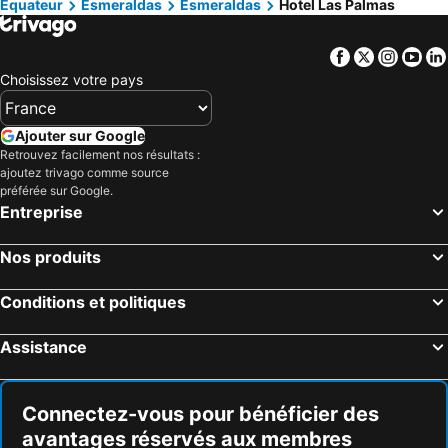
Equateur
Esmeraldas
Esmeraldas
Hotel Las Palmas
Facebook
Twitter
Insta
Yo
Choisissez votre pays
Ajouter sur Google
Retrouvez facilement nos résultats :
ajoutez trivago comme source
préférée sur Google.
Entreprise
Nos produits
Conditions et politiques
Assistance
Connectez-vous pour bénéficier des
avantages réservés aux membres