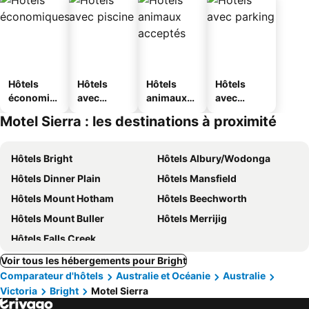
Hôtels
Hôtels
Hôtels
Hôtels
économiq
avec
animaux
avec
ues
piscine
acceptés
parking
Motel Sierra : les destinations à proximité
Hôtels Bright
Hôtels Albury/Wodonga
Hôtels Dinner Plain
Hôtels Mansfield
Hôtels Mount Hotham
Hôtels Beechworth
Hôtels Mount Buller
Hôtels Merrijig
Hôtels Falls Creek
Voir tous les hébergements pour Bright
Comparateur d'hôtels
Australie et Océanie
Australie
Victoria
Bright
Motel Sierra