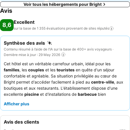
Voir tous les hébergements pour Bright
Avis
Excellent
8,6
sur la base de 1 355 évaluations provenant de sites
réputés
Synthèse des avis
Contenu résumé à l’aide de l’IA sur la base de 400+ avis voyageurs ·
Dernière mise à jour : 29 May 2026
Cet hôtel est un véritable carrefour urbain, idéal pour les
familles
, les
couples
et les
touristes
en quête d'un séjour
confortable et agréable. Sa situation privilégiée au cœur de
Bright permet d'accéder facilement à pied au
centre-ville
, aux
boutiques et aux restaurants. L'établissement dispose d'une
excellente
piscine
et d'installations de
barbecue
bien
entretenues, parfaites pour la détente en plein air et les
Afficher plus
divertissements en famille. Les clients ne tarissent pas d'éloges
sur le
personnel et le service exceptionnels
, soulignant leur
gentillesse et leur serviabilité. Pour une expérience plus calme, il
Avis des clients
est conseillé de demander une chambre donnant sur le jardin.