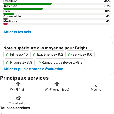
Excellent
45
%
Très bien
37
%
Bien
10
%
Convenable
4
%
Médiocre
4
%
Afficher les avis
Note supérieure à la moyenne pour Bright
Fitness
•
10
Expérience
•
9,2
Service
•
9,0
Propreté
•
8,9
Rapport qualité-prix
•
8,8
Afficher plus de notes d’évaluation
Principaux services
Wi-Fi (hall)
Wi-Fi (chambres)
Piscine
Climatisation
Tous les services