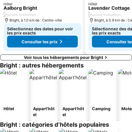
Hôtel
Hôtel
Aalborg Bright
Lavender Cottage
/
/
Aucune évaluation
Aucune évaluation
Bright, à 1.0 km de : Centre-ville
Bright, à 0.9 km de : Ce
Sélectionnez des dates pour voir
Sélectionnez des da
les prix exacts
les prix exacts
Consulter les prix
Consulter le
Voir tous les hébergements pour Bright
Bright : autres hébergements
Hôtel
Appart’hôt
Appart’hôt
Camping
Mote
el
el
Bright : catégories d’hôtels populaires