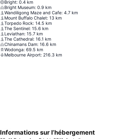
Bright
:
0.4
km
Bright Museum
:
0.9
km
Wandiligong Maze and Cafe
:
4.7
km
Mount Buffalo Chalet
:
13
km
Torpedo Rock
:
14.5
km
The Sentinel
:
15.6
km
Leviathan
:
15.7
km
The Cathedral
:
16.1
km
Chinamans Dam
:
16.6
km
Wodonga
:
69.5
km
Melbourne Airport
:
216.3
km
Informations sur l’hébergement
Agrandir la carte