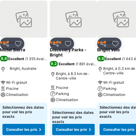
Motel
Hôtel
Hôtel
3 Étoiles
4 Étoiles
3 Étoiles
Partager
Ajouter à mes favoris
Partager
Ajouter à mes favoris
Partager
Ajouter à
Motel Sierra
Discovery Parks -
Bright Velo
Bright
8,6
8,6
Excellent
(
1 355 évaluations
)
Excellent
(
1 443 é
9,2
Excellent
(
1 891 évaluations
)
Bright, Australie
Bright, à 0.3 km de 
Centre-ville
Bright, à 8.3 km de :
Centre-ville
Wi-Fi gratuit
Wi-Fi gratuit
Piscine
Piscine
Parking
Parking
Climatisation
Climatisation
Climatisation
Consulter les prix
Consulter les pri
Sélectionnez des dates
Sélectionnez des da
Consulter les prix
pour voir les prix
pour voir les prix
Sélectionnez des dates
exacts
exacts
pour voir les prix
exacts
Consulter les prix
Consulter les prix
Consulter les prix