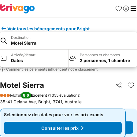
Favoris
Se con
Me
Voir tous les hébergements pour Bright
Destination
Motel Sierra
Arrivée/départ
Personnes et chambres
Dates
2 personnes, 1 chambre
Comment les paiements influencent notre classement
Motel Sierra
Partager
Aj
Motel
8,6
Excellent
(
1 355 évaluations
)
3 Étoiles
35-41 Delany Ave, Bright, 3741, Australie
Sélectionnez des dates pour voir les prix exacts
Sélectionnez des dates pour voir les prix exacts
Consulter les prix
Consulter les prix