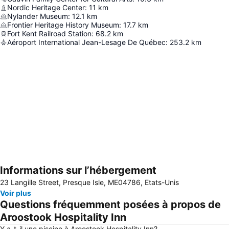
Nordic Heritage Center
:
11
km
Nylander Museum
:
12.1
km
Frontier Heritage History Museum
:
17.7
km
Fort Kent Railroad Station
:
68.2
km
Aéroport International Jean-Lesage De Québec
:
253.2
km
Informations sur l’hébergement
Agrandir la carte
23 Langille Street, Presque Isle, ME04786, Etats-Unis
Voir plus
Questions fréquemment posées à propos de
Aroostook Hospitality Inn
Y a-t-il une piscine à Aroostook Hospitality Inn?