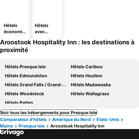
Hôtels
Hôtels
économiq
avec
ues
parking
Aroostook Hospitality Inn : les destinations à
proximité
Hôtels Presque Isle
Hôtels Caribou
Hôtels Edmundston
Hôtels Houlton
Hôtels Grand Falls / Grand-Sault
Hôtels Madawaska
Hôtels Woodstock
Hôtels Wallagrass
Hôtels Patten
Voir tous les hébergements pour Presque Isle
Comparateur d'hôtels
Amérique du Nord
Etats-Unis
Maine
Presque Isle
Aroostook Hospitality Inn