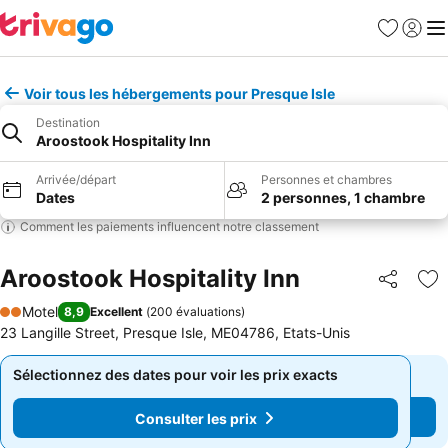
Favoris
Se con
Me
Voir tous les hébergements pour Presque Isle
Destination
Aroostook Hospitality Inn
Arrivée/départ
Personnes et chambres
Dates
2 personnes, 1 chambre
Comment les paiements influencent notre classement
Aroostook Hospitality Inn
Partager
Aj
Motel
8,9
Excellent
(
200 évaluations
)
2 Étoiles
23 Langille Street, Presque Isle, ME04786, Etats-Unis
Sélectionnez des dates pour voir les prix exacts
Sélectionnez des dates pour voir les prix exacts
Consulter les prix
Consulter les prix