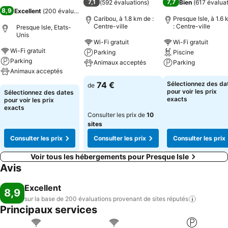
7,1
7,7
(
592 évaluations
)
Bien
(
617 évalua
8,9
Excellent
(
200 évaluations
)
Caribou, à 1.8 km de :
Presque Isle, à 1.6
Centre-ville
: Centre-ville
Presque Isle, Etats-
Unis
Wi-Fi gratuit
Wi-Fi gratuit
Wi-Fi gratuit
Parking
Piscine
Parking
Animaux acceptés
Parking
Animaux acceptés
Consulter les prix
Consulter les pri
74 €
Sélectionnez des da
de
Consulter les prix
pour voir les prix
Sélectionnez des dates
exacts
pour voir les prix
exacts
Consulter les prix de
10
sites
Consulter les prix
Consulter les prix
Consulter les prix
Voir tous les hébergements pour Presque Isle
Avis
Excellent
8,9
sur la base de 200 évaluations provenant de sites
réputés
Principaux services